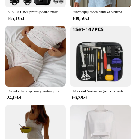
KIKIDO 3w1 profesjonalna maszynka do strzyżenia włosów elektryczna maszynka do brody i włosów dla mężczyzn zestaw do strzyżenia ścinanie włosów maszyna akumulator 2575
Marthaqiqi moda damska bielizna nocna garnitur O-Neck koszula nocna z długim rękawem piżamy podkoszulki piżamy szorty damska bielizna nocna 3-częściowy zestaw
165,19zł
109,59zł
Damski dwuczęściowy zestaw piżam bez rękawów koronkowe wykończenia topy na ramiączkach spodenki w kwiaty bielizna nocna stroje 2024
147 sztuk/zestaw zegarmistrz zestaw narzędzi do naprawy zegarków narzędzie do usuwania obudowy zestaw otwieraczy zegarek sprężyna szpilki pręty tylna obudowa otwieracz śruba
24,09zł
66,39zł