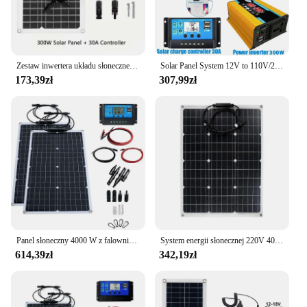
Zestaw inwertera układu słonecznego Panel słoneczny Ładowarka 30A Kontroler Home Grid Camp Phone Pad 12V do 220V 1200W 300W
Solar Panel System 12V to 110V/220V Solar Panel Battery Charge Controller 300W Solar Inverter Kit Complete Power Generation
173,39zł
307,99zł
Panel słoneczny 4000 W z falownikiem 12 V-110 V/220 V zestaw falownika do panelu słonecznego domowy i zewnętrzny system solarny kempingowy
System energii słonecznej 220V 400W Panel słoneczny Ładowarka 220V/1500W Zestaw falownika Kompletny kontroler Home Grid Camp Phone PAD
614,39zł
342,19zł