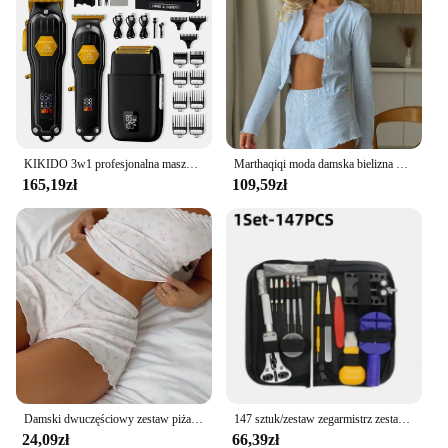
KIKIDO 3w1 profesjonalna maszynka do strzyżenia włosów elektryczna maszynka do brody i włosów dla mężczyzn zestaw do strzyżenia ścinanie włosów maszyna akumulator 2575
Marthaqiqi moda damska bielizna nocna garnitur O-Neck koszula nocna z długim rękawem piżamy podkoszulki piżamy szorty damska bielizna nocna 3-częściowy zestaw
165,19zł
109,59zł
Damski dwuczęściowy zestaw piżam bez rękawów koronkowe wykończenia topy na ramiączkach spodenki w kwiaty bielizna nocna stroje 2024
147 sztuk/zestaw zegarmistrz zestaw narzędzi do naprawy zegarków narzędzie do usuwania obudowy zestaw otwieraczy zegarek sprężyna szpilki pręty tylna obudowa otwieracz śruba
24,09zł
66,39zł