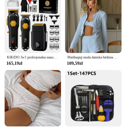
KIKIDO 3w1 profesjonalna maszynka do strzyżenia włosów elektryczna maszynka do brody i włosów dla mężczyzn zestaw do strzyżenia ścinanie włosów maszyna akumulator 2575
Marthaqiqi moda damska bielizna nocna garnitur O-Neck koszula nocna z długim rękawem piżamy podkoszulki piżamy szorty damska bielizna nocna 3-częściowy zestaw
165,19zł
109,59zł