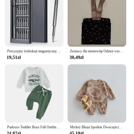
scenarios, from urban rooftops to rural landscapes.
With its focus on performance and property, this set
is not just a product; it's an investment in a greener
future.
Precyzyjny śrubokręt magnetyczny 25 w 1, profesjonalny zestaw narzędzi do naprawy, wielofunkcyjny, wielofunkcyjny zestaw narzędzi, instrukcja obsługi
Zestawy dla niemowląt Odzież wiosenna dla dzieci Koreańska odzież dziecięca Nowość 2024 Koszula Topy Okrągły kołnierzyk Prosta moda w paski
19,51zł
30,49zł
Pudcoco Toddler Boys Fall Outfits Letter Eagle Print Crew Neck Long Sleeve Sweatshirts and Long Pants 2Pcs Clothes Set 0-3T
Mickey Bluza Spodnie Dwuczęściowy Zestaw Dla Chłopca Ubrania Jesień Dzieci Bluza Z Długim Rękawem Kombinezon Maluch Luźne Dresy Disney
24,87zł
45,19zł