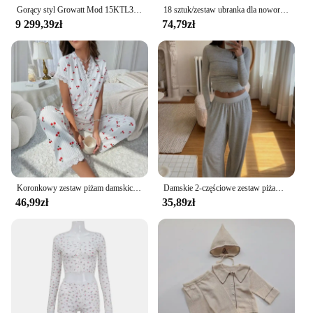
Gorący styl Growatt Mod 15KTL3-X na sieci 230 V/400 V bezpieczny i inteligentny falownik słoneczny z zestawem WiFi
18 sztuk/zestaw ubranka dla noworodków garnitury 0-6M zestawy ubranek dla dzieci chłopcy dziewczęta garnitur bawełniany zestaw upominkowy na baby shower noworodki ubrania
9 299,39zł
74,79zł
Koronkowy zestaw piżam damskich z krótkim rękawem i guzikami z przodu oraz spodnie pełnej długości z nadrukiem wiśni 2-częściowa bielizna nocna Bielizna nocna Homewear
Damskie 2-częściowe zestaw piżamy z długim rękawem krótkie bluzki elastyczne spodnie z szerokimi nogawkami do noszenia miękka Piiama bielizna nocna odzież domowa
46,99zł
35,89zł