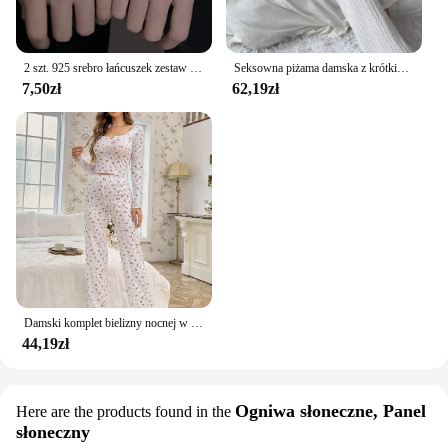
2 szt. 925 srebro łańcuszek zestaw bransoletek dla kobiet mężczyzn proste kryształowe serce regulowane bransoletki dla par para biżuteria prezenty
Seksowna piżama damska z krótkim rękawem i długimi spodniami 2-częściowy zestaw dla kobiet Dzianinowa żakardowa odzież domowa z dekoltem w szpic
7,50zł
62,19zł
Damski komplet bielizny nocnej w stylu vintage, kwiatowy nadruk, sałata, wykończenia, top ze spodniami, urocza bielizna nocna z pełnym rękawem, komplet piżam
44,19zł
Ogniwa słoneczne, Panel
Here are the products found in the
słoneczny