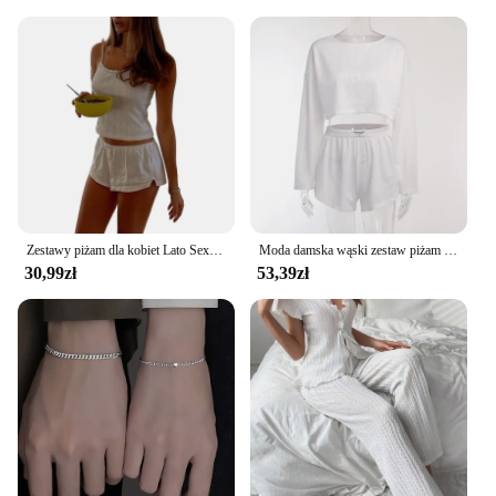
Zestawy piżam dla kobiet Lato Sexy Y2k Lace Bow Cute Matching Set Sleeveless Backless Slim Cami Top Shorts Casual Sets Sleepwear
Moda damska wąski zestaw piżam dwuczęściowe garnitury bielizna nocna odzież codzienna solidna piżama damska Pijama Homewear miękka rozrywka bielizna nocna
30,99zł
53,39zł