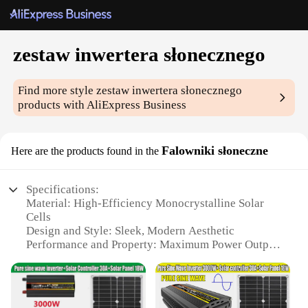
zestaw inwertera słonecznego
Find more style
zestaw inwertera słonecznego
products with AliExpress Business
Falowniki słoneczne
Here are the products found in the
Specifications:
Material: High-Efficiency Monocrystalline Solar
Cells
Design and Style: Sleek, Modern Aesthetic
Performance and Property: Maximum Power Output
Usage and Purpose: Off-Grid Power Solutions
Typical Adaptive Scenario: Rural Homes, Remote
Areas
Shape or Size or Weight or Quantity: Compact and