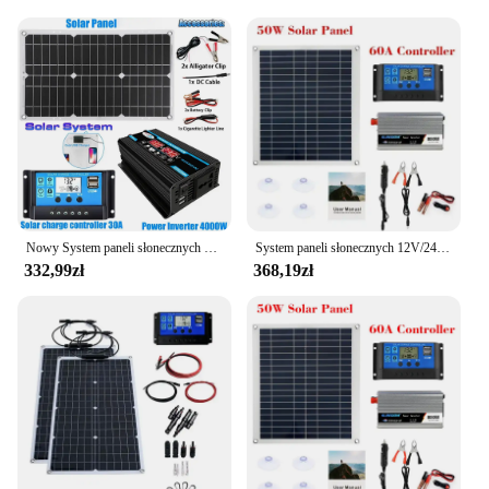
słonecznego is versatile enough to meet your needs.
The panels are designed to withstand a variety of
weather conditions, ensuring consistent
performance year-round. As a wholesale vendor,
supplier, or set for sale, this solar panel set is a
reliable investment for anyone looking to embrace
clean, sustainable energy.
Nowy System paneli słonecznych energii 12V do 220V falownik solarny do ładowania domowego 4000W kompletny zestaw wytwarzanie energii falownik solarny
System paneli słonecznych 12V/24V 18V 50W Panel słoneczny Kontroler ładowania akumulatora 800W/1000W Zestaw inwertera słonecznego Kompletna generacja energii
332,99zł
368,19zł