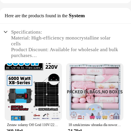
System
Here are the products found in the
Specifications:
Material: High-efficiency monocrystalline solar
cells
Product Discount: Available for wholesale and bulk
purchases
Type and Category: Solar power system set
Design and Style: Sleek and modern aesthetic
Usage and Purpose: Generates clean, renewable
energy for homes and businesses
Typical Adaptive Scenario: Ideal for off-grid living
or supplementing traditional power sources
Shape or Size or Weight or Quantity: Customizable
to fit various energy needs
Performance and Property: High conversion
efficiency with a durable build
Zestaw solarny Off Grid 110V/220V 6000W Inwerter 30A Kontroler Samochodowy Power Bank System 200W 5V Panel słoneczny Camping dla domu Wtyczka
18 sztuk/zestaw ubranka dla noworodków garnitury 0-6M zestawy ubranek dla dzieci chłopcy dziewczęta garnitur bawełniany zestaw upominkowy na baby shower noworodki ubrania
Features:
269,19zł
74,79zł