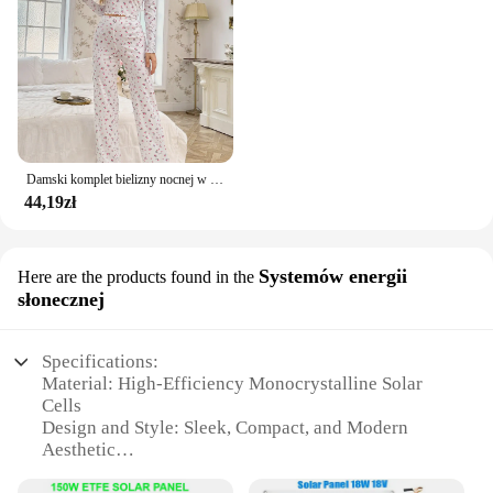
Damski komplet bielizny nocnej w stylu vintage, kwiatowy nadruk, sałata, wykończenia, top ze spodniami, urocza bielizna nocna z pełnym rękawem, komplet piżam
44,19zł
Systemów energii
Here are the products found in the
słonecznej
Specifications:
Material: High-Efficiency Monocrystalline Solar
Cells
Design and Style: Sleek, Compact, and Modern
Aesthetic
Performance and Property: Maximum Power Output