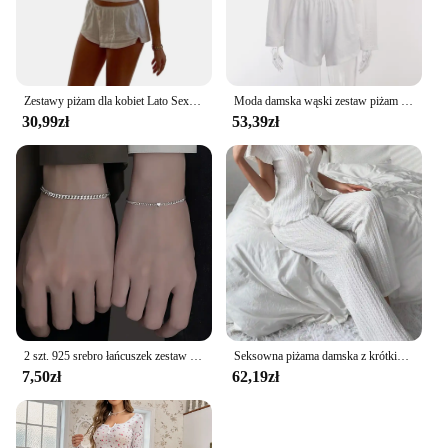
Zestawy piżam dla kobiet Lato Sexy Y2k Lace Bow Cute Matching Set Sleeveless Backless Slim Cami Top Shorts Casual Sets Sleepwear
Moda damska wąski zestaw piżam dwuczęściowe garnitury bielizna nocna odzież codzienna solidna piżama damska Pijama Homewear miękka rozrywka bielizna nocna
30,99zł
53,39zł
2 szt. 925 srebro łańcuszek zestaw bransoletek dla kobiet mężczyzn proste kryształowe serce regulowane bransoletki dla par para biżuteria prezenty
Seksowna piżama damska z krótkim rękawem i długimi spodniami 2-częściowy zestaw dla kobiet Dzianinowa żakardowa odzież domowa z dekoltem w szpic
7,50zł
62,19zł