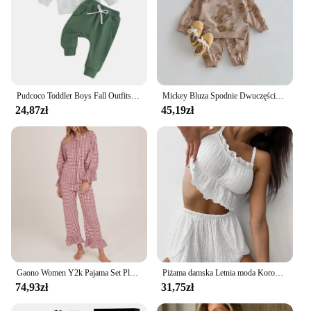
Pudcoco Toddler Boys Fall Outfits Letter Eagle Print Crew Neck Long Sleeve Sweatshirts and Long Pants 2Pcs Clothes Set 0-3T
Mickey Bluza Spodnie Dwuczęściowy Zestaw Dla Chłopca Ubrania Jesień Dzieci Bluza Z Długim Rękawem Kombinezon Maluch Luźne Dresy Disney
24,87zł
45,19zł
Gaono Women Y2k Pajama Set Plaid Flare Cuff Long Sleeve Shirts Tops and Ruffle Long Pants Two Piece Autumn Loungewear Outfits
Piżama damska Letnia moda Koronkowe wykończenia Ruffle Hem U-Neck Spaghetti Strap Cable Textured Cami + Casual Home Shorts Set Sleepwear
74,93zł
31,75zł