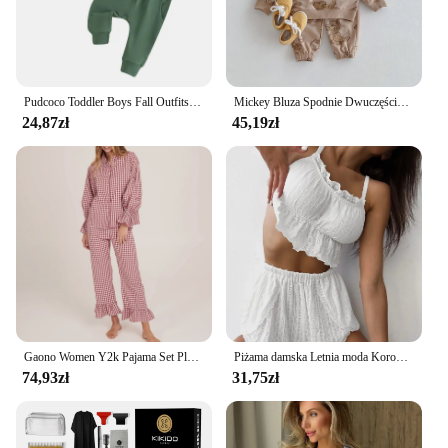
Pudcoco Toddler Boys Fall Outfits Letter Eagle Print Crew Neck Long Sleeve Sweatshirts and Long Pants 2Pcs Clothes Set 0-3T
Mickey Bluza Spodnie Dwuczęściowy Zestaw Dla Chłopca Ubrania Jesień Dzieci Bluza Z Długim Rękawem Kombinezon Maluch Luźne Dresy Disney
24,87zł
45,19zł
Gaono Women Y2k Pajama Set Plaid Flare Cuff Long Sleeve Shirts Tops and Ruffle Long Pants Two Piece Autumn Loungewear Outfits
Piżama damska Letnia moda Koronkowe wykończenia Ruffle Hem U-Neck Spaghetti Strap Cable Textured Cami + Casual Home Shorts Set Sleepwear
74,93zł
31,75zł