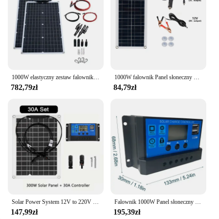
1000W elastyczny zestaw falownik solarny System paneli słonecznych 4000W 12V ładowanie akumulatora 110V-220V generacji dla domu/użycie na zewnątrz
1000W falownik Panel słoneczny 12V bateria słoneczna 10A 60A kontroler zestaw paneli słonecznych telefonu komórkowego RV przyczepa samochodowa dom kemping na zewnątrz
782,79zł
84,79zł
Solar Power System 12V to 220V 1200W Inverter Kit 300W Solar Panel Battery Charger with 30A Controller Home Grid Camp Phone PAD
Falownik 1000W Panel słoneczny Kompletny zestaw 12V Zewnętrzna ładowarka samochodowa z kontrolerem ładowarki 30-60A Generacja energii Obóz sieci domowej
147,99zł
195,39zł