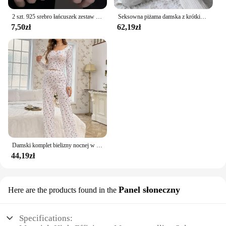
2 szt. 925 srebro łańcuszek zestaw bransoletek dla kobiet mężczyzn proste kryształowe serce regulowane bransoletki dla par para biżuteria prezenty
Seksowna piżama damska z krótkim rękawem i długimi spodniami 2-częściowy zestaw dla kobiet Dzianinowa żakardowa odzież domowa z dekoltem w szpic
7,50zł
62,19zł
Damski komplet bielizny nocnej w stylu vintage, kwiatowy nadruk, sałata, wykończenia, top ze spodniami, urocza bielizna nocna z pełnym rękawem, komplet piżam
44,19zł
Panel słoneczny
Here are the products found in the
Specifications: