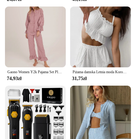
Gaono Women Y2k Pajama Set Plaid Flare Cuff Long Sleeve Shirts Tops and Ruffle Long Pants Two Piece Autumn Loungewear Outfits
Piżama damska Letnia moda Koronkowe wykończenia Ruffle Hem U-Neck Spaghetti Strap Cable Textured Cami + Casual Home Shorts Set Sleepwear
74,93zł
31,75zł