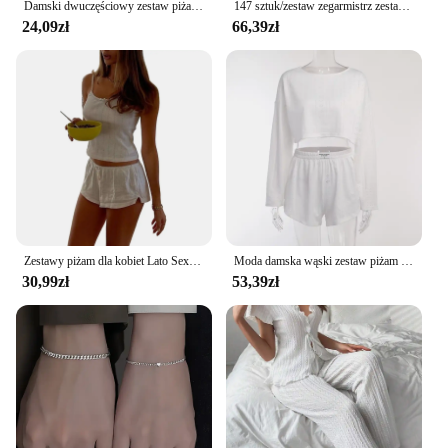
Damski dwuczęściowy zestaw piżam bez rękawów koronkowe wykończenia topy na ramiączkach spodenki w kwiaty bielizna nocna stroje 2024
147 sztuk/zestaw zegarmistrz zestaw narzędzi do naprawy zegarków narzędzie do usuwania obudowy zestaw otwieraczy zegarek sprężyna szpilki pręty tylna obudowa otwieracz śruba
24,09zł
66,39zł
Zestawy piżam dla kobiet Lato Sexy Y2k Lace Bow Cute Matching Set Sleeveless Backless Slim Cami Top Shorts Casual Sets Sleepwear
Moda damska wąski zestaw piżam dwuczęściowe garnitury bielizna nocna odzież codzienna solidna piżama damska Pijama Homewear miękka rozrywka bielizna nocna
30,99zł
53,39zł