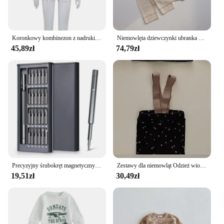
Koronkowy kombinezon z nadrukiem Seksowny kostium klubowy dla kobiet Modna odzież sportowa z długim rękawem O-neck Casualowy dwuczęściowy zestaw Piżama damska Odzież domowa
Niemowlęta dziewczynki ubranka noworodki waflowe spodnie zestaw kapeluszy jesienne ubrania dla dzieci domowe codzienne odzież garnitur dla chłopców 2024 nowość
45,89zł
74,79zł
Precyzyjny śrubokręt magnetyczny 25 w 1, profesjonalny zestaw narzędzi do naprawy, wielofunkcyjny, wielofunkcyjny zestaw narzędzi, instrukcja obsługi
Zestawy dla niemowląt Odzież wiosenna dla dzieci Koreańska odzież dziecięca Nowość 2024 Koszula Topy Okrągły kołnierzyk Prosta moda w paski
19,51zł
30,49zł