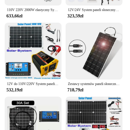
110V 220V 2000W elastyczny System paneli słonecznych 12V akumulator ładowarka kontroler 4000W zestaw inwertera kompletny do domu na zewnątrz
12V/24V System paneli słonecznych 18V 50W bateria słoneczna kontroler ładowania 800W/1000W falownik solarny zestaw kompletny wytwarzanie energii
633,66zł
323,59zł
12V do 110V/220V System paneli słonecznych 18V Panel słoneczny Kontroler ładowania akumulatora 6000W Zestaw inwertera słonecznego Kompletna generacja energii
Zestawy systemów paneli słonecznych 2000W dla domu z panelem słonecznym 1000W 2000W Kontroler ładowania 100A Falownik 220V 10Ah30Ah Bateria LFP
532,19zł
718,79zł