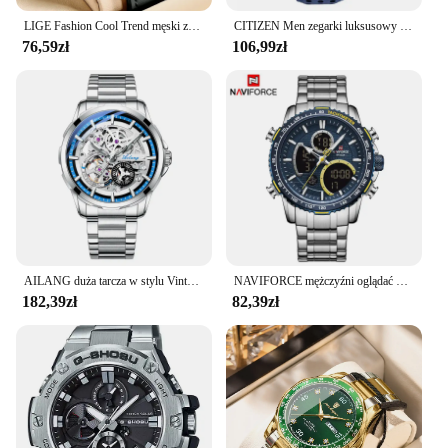
LIGE Fashion Cool Trend męski zegarek FOXBOX marka kreatywne przewijane koraliki zegarki kwarcowe dla mężczyzn siła magnetyczna wodoodporny zegar
CITIZEN Men zegarki luksusowy Trend zegar kwarcowy świecący kalendarz wodoodporny wielofunkcyjny fantazyjny okrągły automatyczny zegarek ze stali nierdzewnej
76,59zł
106,99zł
AILANG duża tarcza w stylu Vintage męski sportowy Tourbillon z wycięciami z automatycznym ręczne nakręcanie mechanicznym zegarek męski nowy 2023
NAVIFORCE mężczyźni oglądać najlepsze luksusowe marki duża tarcza Sport zegarki męskie chronograf kwarcowy zegarek data mężczyzna zegar Relogio Masculino,zegarek męski,zegarek,zegarki męskie,mężczyźni kwarcowe zegark
182,39zł
82,39zł