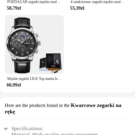
POEDAGAR zegarki męskie modna sukienka oryginalny zegarek kwarcowy wodoodporny zegarek ze stali nierdzewnej Luminous data tydzień zegarek dla mężczyzny nowość
4 sztuk/zestaw zegarki męskie moda arabska tarcza stalowy pasek zestaw zegarków kwarcowych (bez pudełka)
58,79zł
55,39zł
Męskie zegarki LIGE Top marka luksusowe nowe mody skórzany zegarek kwarcowy na co dzień mężczyzna Sport wodoodporny zegarek zegarowy Montre Homme + pudełko
60,99zł
Kwarcowe zegarki na
Here are the products found in the
rękę
Specifications:
Material: High-quality quartz movement