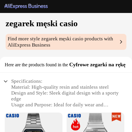
zegarek męski casio
Find more style
zegarek męski casio
products with
AliExpress Business
Cyfrowe zegarki na rękę
Here are the products found in the
Specifications:
Material: High-quality resin and stainless steel
Design and Style: Sleek digital design with a sporty
edge
Usage and Purpose: Ideal for daily wear and
outdoor activities
Performance and Property: Precise quartz
movement for accurate timekeeping
Parts and Accessories: Comes with a durable resin