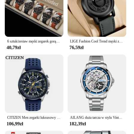
6 sztuk/zestaw męski zegarek gorący modny zestaw kombinacji luksusowy zegarek biznesowy unisex rekreacyjny zegarek kwarcowy w stylu sportowym (pudełko nie jest dołączone)
LIGE Fashion Cool Trend męski zegarek FOXBOX marka kreatywne przewijane koraliki zegarki kwarcowe dla mężczyzn siła magnetyczna wodoodporny zegar
40,79zł
76,59zł
CITIZEN Men zegarki luksusowy Trend zegar kwarcowy świecący kalendarz wodoodporny wielofunkcyjny fantazyjny okrągły automatyczny zegarek ze stali nierdzewnej
AILANG duża tarcza w stylu Vintage męski sportowy Tourbillon z wycięciami z automatycznym ręczne nakręcanie mechanicznym zegarek męski nowy 2023
106,99zł
182,39zł