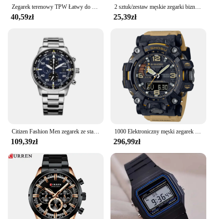
Zegarek terenowy TPW Łatwy do czytania pasek z tkaniny Wyświetlacz 24-godzinny Mechanizm kwarcowy
2 sztuk/zestaw męskie zegarki biznesowe moda arabska tarcza stalowy pasek męski zestaw zegarków kwarcowych (bez pudełka)
40,59zł
25,39zł
Citizen Fashion Men zegarek ze stali nierdzewnej luksusowy kalendarz zegarek kwarcowy na rękę zegarki biznesowe dla człowieka zegar Montre Homme
1000 Elektroniczny męski zegarek cyfrowy sportowa tarcza ze stopu LED automatyczna lampa ręczna w pełni funkcjonalna seria dębowa GMG
109,39zł
296,99zł