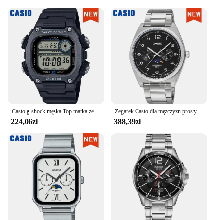
Casio g-shock męska Top marka zestaw wojskowy RELOGIO sportowy cyfrowy 200m wodoodporny zegarek kwarcowy DW-290-1V
Zegarek Casio dla mężczyzn prosty modny wodoodporny zegarek kwarcowy reloj casio hombre darmowa wysyłka seria MTP-M305 nowy model
224,06zł
388,39zł