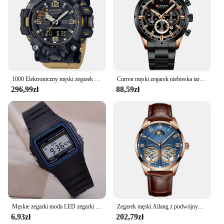
1000 Elektroniczny męski zegarek cyfrowy sportowa tarcza ze stopu LED automatyczna lampa ręczna w pełni funkcjonalna seria dębowa GMG
Curren męski zegarek niebieska tarcza pasek ze stali nierdzewnej data męskie biznesowe męskie zegarki wodoodporne luksusowe męskie zegarki na rękę dla mężczyzn
296,99zł
88,59zł
Męskie zegarki moda LED zegarki cyfrowe męskie sportowe wojskowe zegarki na rękę Vintage silikonowa opaska na nadgarstek zegar elektroniczny Reloj Hombre
Zegarek męski Ailang z podwójnym kołem zamachowym 2020 nowy skórzany modny automatyczny zegarek mechaniczny ze stali nierdzewnej z fazą księżyca
6,93zł
202,79zł