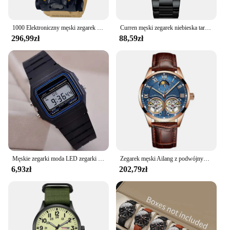
1000 Elektroniczny męski zegarek cyfrowy sportowa tarcza ze stopu LED automatyczna lampa ręczna w pełni funkcjonalna seria dębowa GMG
Curren męski zegarek niebieska tarcza pasek ze stali nierdzewnej data męskie biznesowe męskie zegarki wodoodporne luksusowe męskie zegarki na rękę dla mężczyzn
296,99zł
88,59zł
Męskie zegarki moda LED zegarki cyfrowe męskie sportowe wojskowe zegarki na rękę Vintage silikonowa opaska na nadgarstek zegar elektroniczny Reloj Hombre
Zegarek męski Ailang z podwójnym kołem zamachowym 2020 nowy skórzany modny automatyczny zegarek mechaniczny ze stali nierdzewnej z fazą księżyca
6,93zł
202,79zł