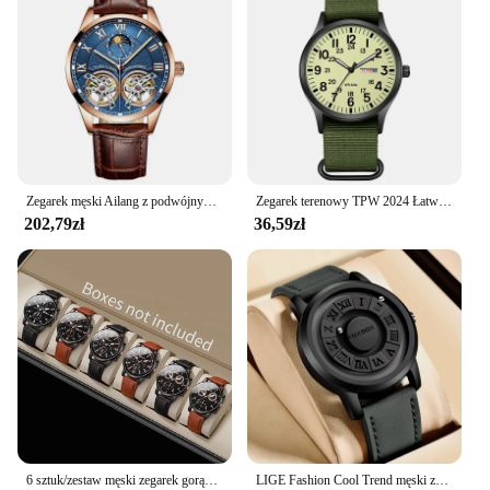
Zegarek męski Ailang z podwójnym kołem zamachowym 2020 nowy skórzany modny automatyczny zegarek mechaniczny ze stali nierdzewnej z fazą księżyca
Zegarek terenowy TPW 2024 Łatwy do czytania pasek z tkaniny 24-godzinny wyświetlacz Mechanizm kwarcowy
202,79zł
36,59zł
6 sztuk/zestaw męski zegarek gorący modny zestaw kombinacji luksusowy zegarek biznesowy unisex rekreacyjny zegarek kwarcowy w stylu sportowym (pudełko nie jest dołączone)
LIGE Fashion Cool Trend męski zegarek FOXBOX marka kreatywne przewijane koraliki zegarki kwarcowe dla mężczyzn siła magnetyczna wodoodporny zegar