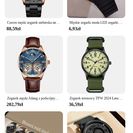
Curren męski zegarek niebieska tarcza pasek ze stali nierdzewnej data męskie biznesowe męskie zegarki wodoodporne luksusowe męskie zegarki na rękę dla mężczyzn
Męskie zegarki moda LED zegarki cyfrowe męskie sportowe wojskowe zegarki na rękę Vintage silikonowa opaska na nadgarstek zegar elektroniczny Reloj Hombre
88,59zł
6,93zł
Zegarek męski Ailang z podwójnym kołem zamachowym 2020 nowy skórzany modny automatyczny zegarek mechaniczny ze stali nierdzewnej z fazą księżyca
Zegarek terenowy TPW 2024 Łatwy do czytania pasek z tkaniny 24-godzinny wyświetlacz Mechanizm kwarcowy
202,79zł
36,59zł