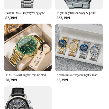
NAVIFORCE mężczyźni oglądać najlepsze luksusowe marki duża tarcza Sport zegarki męskie chronograf kwarcowy zegarek data mężczyzna zegar Relogio Masculino,zegarek męski,zegarek,zegarki męskie,mężczyźni kwarcowe zegark
Męski zegarek sportowy w pełni funkcjonalny czas światowy Wodoodporny stop Ponadgabarytowa tarcza Wszystkie wskazówki Praca GSTB100 Seria dębowa
82,39zł
233,19zł
POEDAGAR zegarki męskie modna sukienka oryginalny zegarek kwarcowy wodoodporny zegarek ze stali nierdzewnej Luminous data tydzień zegarek dla mężczyzny nowość
4 sztuk/zestaw zegarki męskie moda arabska tarcza stalowy pasek zestaw zegarków kwarcowych (bez pudełka)
58,79zł
55,39zł