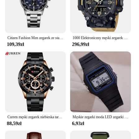
Citizen Fashion Men zegarek ze stali nierdzewnej luksusowy kalendarz zegarek kwarcowy na rękę zegarki biznesowe dla człowieka zegar Montre Homme
1000 Elektroniczny męski zegarek cyfrowy sportowa tarcza ze stopu LED automatyczna lampa ręczna w pełni funkcjonalna seria dębowa GMG
109,39zł
296,99zł
Curren męski zegarek niebieska tarcza pasek ze stali nierdzewnej data męskie biznesowe męskie zegarki wodoodporne luksusowe męskie zegarki na rękę dla mężczyzn
Męskie zegarki moda LED zegarki cyfrowe męskie sportowe wojskowe zegarki na rękę Vintage silikonowa opaska na nadgarstek zegar elektroniczny Reloj Hombre
88,59zł
6,93zł