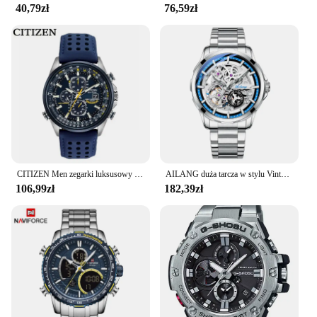
40,79zł
76,59zł
CITIZEN Men zegarki luksusowy Trend zegar kwarcowy świecący kalendarz wodoodporny wielofunkcyjny fantazyjny okrągły automatyczny zegarek ze stali nierdzewnej
AILANG duża tarcza w stylu Vintage męski sportowy Tourbillon z wycięciami z automatycznym ręczne nakręcanie mechanicznym zegarek męski nowy 2023
106,99zł
182,39zł