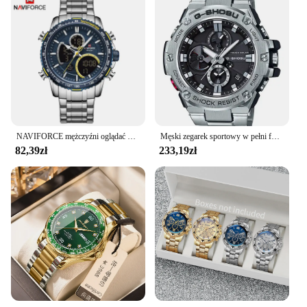
NAVIFORCE mężczyźni oglądać najlepsze luksusowe marki duża tarcza Sport zegarki męskie chronograf kwarcowy zegarek data mężczyzna zegar Relogio Masculino,zegarek męski,zegarek,zegarki męskie,mężczyźni kwarcowe zegark
Męski zegarek sportowy w pełni funkcjonalny czas światowy Wodoodporny stop Ponadgabarytowa tarcza Wszystkie wskazówki Praca GSTB100 Seria dębowa
82,39zł
233,19zł