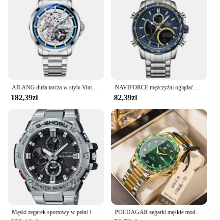
AILANG duża tarcza w stylu Vintage męski sportowy Tourbillon z wycięciami z automatycznym ręczne nakręcanie mechanicznym zegarek męski nowy 2023
NAVIFORCE mężczyźni oglądać najlepsze luksusowe marki duża tarcza Sport zegarki męskie chronograf kwarcowy zegarek data mężczyzna zegar Relogio Masculino,zegarek męski,zegarek,zegarki męskie,mężczyźni kwarcowe zegark
182,39zł
82,39zł
Męski zegarek sportowy w pełni funkcjonalny czas światowy Wodoodporny stop Ponadgabarytowa tarcza Wszystkie wskazówki Praca GSTB100 Seria dębowa
POEDAGAR zegarki męskie modna sukienka oryginalny zegarek kwarcowy wodoodporny zegarek ze stali nierdzewnej Luminous data tydzień zegarek dla mężczyzny nowość