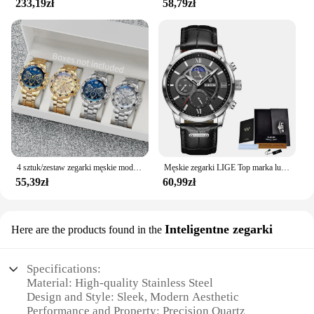
233,19zł
58,79zł
4 sztuk/zestaw zegarki męskie moda arabska tarcza stalowy pasek zestaw zegarków kwarcowych (bez pudełka)
Męskie zegarki LIGE Top marka luksusowe nowe mody skórzany zegarek kwarcowy na co dzień mężczyzna Sport wodoodporny zegarek zegarowy Montre Homme + pudełko
55,39zł
60,99zł
Inteligentne zegarki
Here are the products found in the
Specifications:
Material: High-quality Stainless Steel
Design and Style: Sleek, Modern Aesthetic
Performance and Property: Precision Quartz