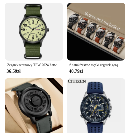
Zegarek terenowy TPW 2024 Łatwy do czytania pasek z tkaniny 24-godzinny wyświetlacz Mechanizm kwarcowy
6 sztuk/zestaw męski zegarek gorący modny zestaw kombinacji luksusowy zegarek biznesowy unisex rekreacyjny zegarek kwarcowy w stylu sportowym (pudełko nie jest dołączone)
36,59zł
40,79zł