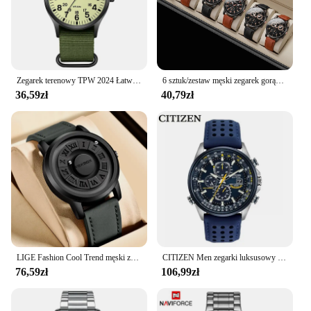
Zegarek terenowy TPW 2024 Łatwy do czytania pasek z tkaniny 24-godzinny wyświetlacz Mechanizm kwarcowy
6 sztuk/zestaw męski zegarek gorący modny zestaw kombinacji luksusowy zegarek biznesowy unisex rekreacyjny zegarek kwarcowy w stylu sportowym (pudełko nie jest dołączone)
36,59zł
40,79zł
LIGE Fashion Cool Trend męski zegarek FOXBOX marka kreatywne przewijane koraliki zegarki kwarcowe dla mężczyzn siła magnetyczna wodoodporny zegar
CITIZEN Men zegarki luksusowy Trend zegar kwarcowy świecący kalendarz wodoodporny wielofunkcyjny fantazyjny okrągły automatyczny zegarek ze stali nierdzewnej
76,59zł
106,99zł