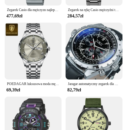
Zegarek Casio dla mężczyzn najlepsza marka biznesowa moda nowa faza księżyca mała kwadratowy zegarek kwarcowy MTP-M305 relogio masculino
Zegarek na rękę Casio mężczyźni top marka luksusowy zegarek kwarcowy Wodoodporny zegarek Luminous mężczyźni Sport zegarek wojskowy часы мужские relogio masculino reloj hombre erkek kol saati montre homme MTP-1374
477,69zł
284,57zł
POEDAGAR luksusowa moda męska zegar wodoodporny świecący tydzień data sportowy męski zegarek na rękę męskie zegarki kwarcowe ze stali nierdzewnej Reloj
Jaragar automatyczny zegarek dla mężczyzn wojskowy wielofunkcyjny 3-tarczowe sportowe zegarki mechaniczne Top marka luksusowy skórzany pasek stalowy
69,39zł
82,79zł