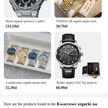
Męski zegarek sportowy w pełni funkcjonalny czas światowy Wodoodporny stop Ponadgabarytowa tarcza Wszystkie wskazówki Praca GSTB100 Seria dębowa
POEDAGAR zegarki męskie modna sukienka oryginalny zegarek kwarcowy wodoodporny zegarek ze stali nierdzewnej Luminous data tydzień zegarek dla mężczyzny nowość
233,19zł
58,79zł
4 sztuk/zestaw zegarki męskie moda arabska tarcza stalowy pasek zestaw zegarków kwarcowych (bez pudełka)
Męskie zegarki LIGE Top marka luksusowe nowe mody skórzany zegarek kwarcowy na co dzień mężczyzna Sport wodoodporny zegarek zegarowy Montre Homme + pudełko
55,39zł
60,99zł
Kwarcowe zegarki na
Here are the products found in the