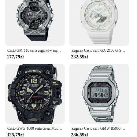
looking to stock a reliable and stylish timepiece.
Casio GM-110 seria zegarków męskich G-SHOCK mała stalowa seria armatek prawdziwy czarny złoty wodoodporny sportowy zegarek dla par
Zegarek Casio serii GA-2100 G-SHOCK wielofunkcyjny modny kolorowy zegarek dla par wodoodporny klasyczny zegarek kwarcowy
177,79zł
232,59zł
Casio GWG-1000 seria Great Mud King słoneczna fala radiowa męski zegarek G-SHOCK wielofunkcyjny modny zegarek wodoodporny i odporny na błoto
Zegarek Casio serii GMW-B5000 mały srebrny blok anty-upadek modny metalowy zegarek sportowy G-SHOCK męski wielofunkcyjny wodoodporny
325,79zł
286,59zł