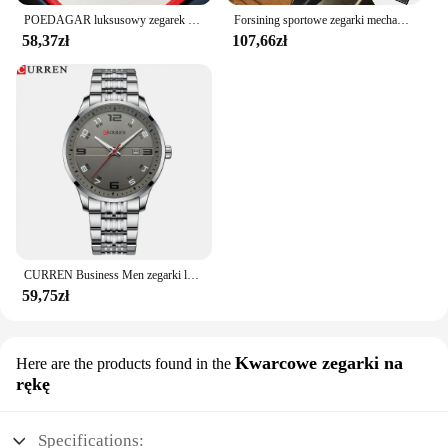
POEDAGAR luksusowy zegarek męski elegancki randkowy na tydzień wodoodporny świecący zegarek męski kwarcowy ze stali nierdzewnej sportowe zegarki reloj
Forsining sportowe zegarki mechaniczne wyświetlacz daty małe tarcze świecące dłonie wojskowy automatyczny męski zegarek pasek z prawdziwej skóry
58,37zł
107,66zł
CURREN Business Men zegarki luksusowe ze stali nierdzewnej kwarc Wrsitwatches męskie zegar z automatyczną datą z świecącymi rękami
59,75zł
Kwarcowe zegarki na
Here are the products found in the
rękę
Specifications: