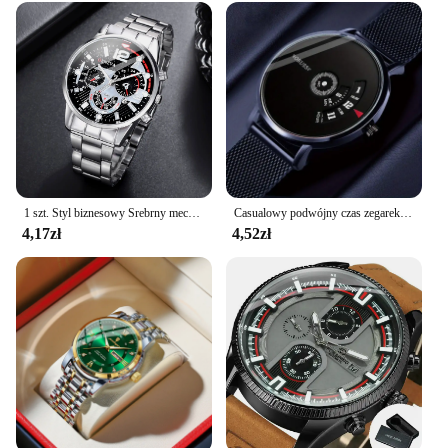
1 szt. Styl biznesowy Srebrny mechaniczny design Męski zegarek kwarcowy ze stopu z kalendarzem wybrany zegarek na prezent
Casualowy podwójny czas zegarek kwarcowy wodoodporny automatyczny opaska siatkowa zegarek sportowy dla kobiet mężczyzn nastolatki studenci
4,17zł
4,52zł