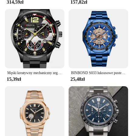
314,59zł
157,82zł
Męski kreatywny mechaniczny zegarek z sześcioma pinami pasek ze stali stopowej zegarek kwarcowy męski zegarek nowe luksusowe męskie zegarki Reloj Hombre Relogio
BINBOND S033 luksusowe puste, niemechaniczne, biznesowe zegarki kwarcowe męskie 30M wodoodporne modne modne zegarki męskie
15,39zł
25,48zł