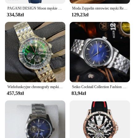
PAGANI DESIGN Moon męskie zegarki kwarcowy automatyczny zegarek męski luksusowy sportowy VK63 chronograf wodoodporny szafirowy Reloj Hombre 2023
Moda Zeppelin sterowiec męski Retro biznes rozrywka męski zegarek modny zegarek 2 kolory
334,58zł
129,23zł
Wielofunkcyjne chronografy męskie zegarki mechanizm automatyczny mechaniczne zegarki na rękę kalendarz moda biznesowy zegarek męski na co dzień
Seiko Cocktail Collection Fashion Business Men's Watch Stainless Steel Quartz Watch Men's Date Clock Watch
457,59zł
83,94zł