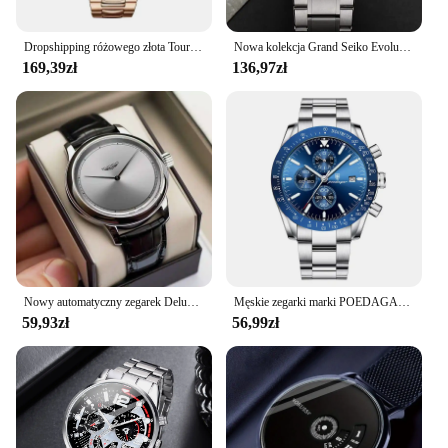
Dropshipping różowego złota Tourbillon automatyczny zegarek męski zegar wodoodporny mechaniczne zegarki na rękę ze stali nierdzewnej męskie zegarki
Nowa kolekcja Grand Seiko Evolution 9 SLGC001 męski chronograf niemechaniczny kwarcowy swobodny biznesowy zegarek na rękę z pudełkiem
169,39zł
136,97zł
Nowy automatyczny zegarek Deluxe, męski, studencki, wodoodporny męski zegarek, klasyczny trend, przystojny, prosty zegarek kwarcowy
Męskie zegarki marki POEDAGAR luksusowy biznes świecący zegarek męski z kalendarzem sportowy chronograf nadgarstek ze stali nierdzewnej zegarek dla mężczyzny
59,93zł
56,99zł