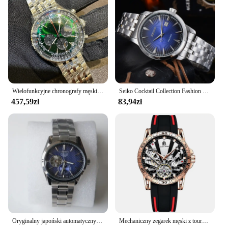
is a valuable addition to any collection.
Wielofunkcyjne chronografy męskie zegarki mechanizm automatyczny mechaniczne zegarki na rękę kalendarz moda biznesowy zegarek męski na co dzień
Seiko Cocktail Collection Fashion Business Men's Watch Stainless Steel Quartz Watch Men's Date Clock Watch
457,59zł
83,94zł
Oryginalny japoński automatyczny męski zegarek Seiko Machinery Hollow rozrywka szafirowy świecący wodoodporny zegarek ze stali nierdzewnej SARJ003
Mechaniczny zegarek męski z tourbillonem Luksusowa moda codzienna Automatyczny sportowy wodoodporny męski zegarek na rękę Relogio Feminino