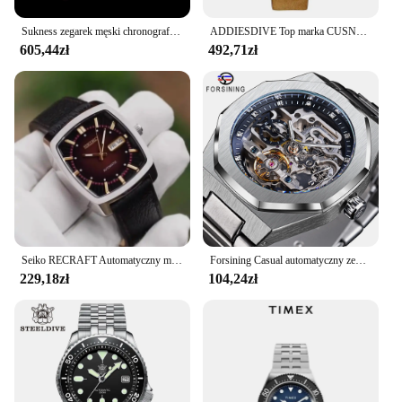
Sukness zegarek męski chronograf mechaniczne zegarki na rękę Tianjin ST19 ruch łabędzia zegarek męski zegarek prezent szafirowy kryształ V2
ADDIESDIVE Top marka CUSN8 skrzynia z brązu mężczyzn zegarek C3 Super Luminous szafirowe 20Bar wodoodporny automatyczny zegarek mechaniczny
605,44zł
492,71zł
Seiko RECRAFT Automatyczny męski zegarek z zieloną tarczą i brązową skórą SNKP27
Forsining Casual automatyczny zegarek 3D diamentowy szkielet Hollow męskie zegarki na rękę Luminous zegarki wojskowe Tourbillon Montre Homme
229,18zł
104,24zł