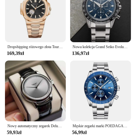
Dropshipping różowego złota Tourbillon automatyczny zegarek męski zegar wodoodporny mechaniczne zegarki na rękę ze stali nierdzewnej męskie zegarki
Nowa kolekcja Grand Seiko Evolution 9 SLGC001 męski chronograf niemechaniczny kwarcowy swobodny biznesowy zegarek na rękę z pudełkiem
169,39zł
136,97zł
Nowy automatyczny zegarek Deluxe, męski, studencki, wodoodporny męski zegarek, klasyczny trend, przystojny, prosty zegarek kwarcowy
Męskie zegarki marki POEDAGAR luksusowy biznes świecący zegarek męski z kalendarzem sportowy chronograf nadgarstek ze stali nierdzewnej zegarek dla mężczyzny
59,93zł
56,99zł