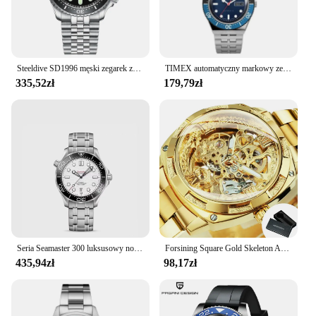
Steeldive SD1996 męski zegarek zegarek nurkowy automatyczny mechaniczny zegarek męski NH35 bransoletka 41mm zegarek dla nurka zegarki męskie
TIMEX automatyczny markowy zegarek męski luksusowe rekreacyjne zegarki wielofunkcyjne dla mężczyzn zegarek ze stalową taśmą z kalendarzem
335,52zł
179,79zł
Seria Seamaster 300 luksusowy nowy automatyczny zegarek dla mężczyzn zegarki mechaniczne bransoletka ze stali nierdzewnej ceramiczny Diver 300 Relogio
Forsining Square Gold Skeleton Automatyczny męski zegarek z grawerowanym mechanizmem Luminous Hands Mechaniczne zegarki luksusowe ze stali nierdzewnej
435,94zł
98,17zł