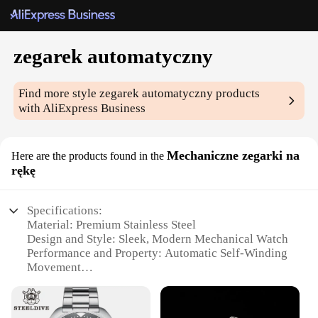
zegarek automatyczny
Find more style
zegarek automatyczny
products
with AliExpress Business
Mechaniczne zegarki na
Here are the products found in the
rękę
Specifications:
Material: Premium Stainless Steel
Design and Style: Sleek, Modern Mechanical Watch
Performance and Property: Automatic Self-Winding
Movement
Parts and Accessories: Comes with a Set of Extra
Links for Adjustable Fit
Typical Adaptive Scenario: Suitable for Various