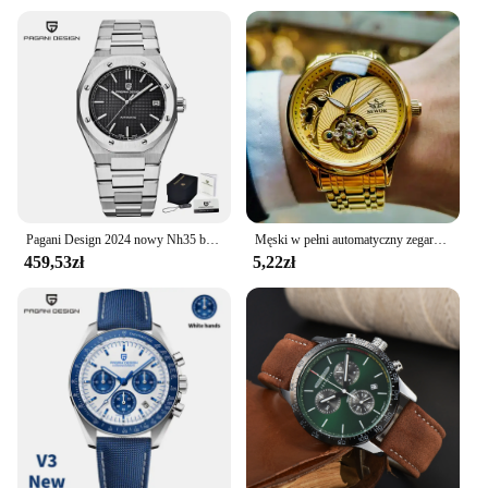
Pagani Design 2024 nowy Nh35 biznesowy męski automatyczny zegarek mechaniczny luksusowy szafirowy wodoodporny ze stali nierdzewnej 20 Bar Night Li
Męski w pełni automatyczny zegarek mechaniczny, męski zegarek z pustym tourbillonem, wodoodporny lampka nocna, biznesowy męski zegarek retro
459,53zł
5,22zł