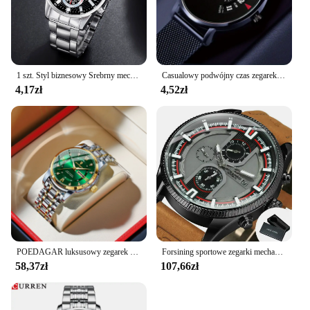
1 szt. Styl biznesowy Srebrny mechaniczny design Męski zegarek kwarcowy ze stopu z kalendarzem wybrany zegarek na prezent
Casualowy podwójny czas zegarek kwarcowy wodoodporny automatyczny opaska siatkowa zegarek sportowy dla kobiet mężczyzn nastolatki studenci
4,17zł
4,52zł
POEDAGAR luksusowy zegarek męski elegancki randkowy na tydzień wodoodporny świecący zegarek męski kwarcowy ze stali nierdzewnej sportowe zegarki reloj
Forsining sportowe zegarki mechaniczne wyświetlacz daty małe tarcze świecące dłonie wojskowy automatyczny męski zegarek pasek z prawdziwej skóry
58,37zł
107,66zł