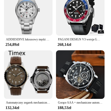
ADDIESDIVE luksusowy męski zegarek automatyczny NH35A zegarek mechaniczny szafirowe szkło 200m wodoodporne analogowe zegarki świecące AD2048
PAGANI DESIGN V3 wersja GMT męski luksusowy szafirowy automatyczny zegarek mechaniczny 40MM wodoodporny zegarek ze stali nierdzewnej
254,89zł
268,14zł
Automatyczny zegarek mechaniczny TIMEX Męski amerykański zegarek ze stali nierdzewnej odporny na zarysowania wodoodporny zegarek do nurkowania Biznesowy zegarek rekreacyjny
Gorące AAA + mechaniczne automatyczne zegarki AAA + dla mężczyzn SEIKO wzór sportowy wielofunkcyjny skórzany pasek męskie zegary codziennie wodoodporny
132,34zł
188,53zł