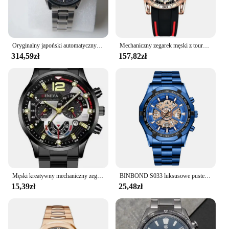
Oryginalny japoński automatyczny męski zegarek Seiko Machinery Hollow rozrywka szafirowy świecący wodoodporny zegarek ze stali nierdzewnej SARJ003
Mechaniczny zegarek męski z tourbillonem Luksusowa moda codzienna Automatyczny sportowy wodoodporny męski zegarek na rękę Relogio Feminino
314,59zł
157,82zł
Męski kreatywny mechaniczny zegarek z sześcioma pinami pasek ze stali stopowej zegarek kwarcowy męski zegarek nowe luksusowe męskie zegarki Reloj Hombre Relogio
BINBOND S033 luksusowe puste, niemechaniczne, biznesowe zegarki kwarcowe męskie 30M wodoodporne modne modne zegarki męskie
15,39zł
25,48zł