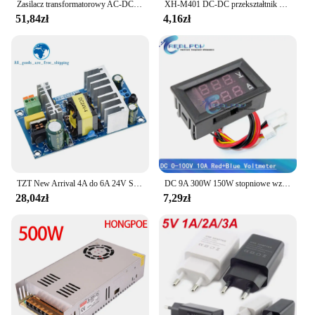
Zasilacz transformatorowy AC-DC 85-265V do 12V 24V 36V 48V Step Down 1A 2A 4A 6A 7A 9A Moduł zasilania impulsowego Bare Board
XH-M401 DC-DC przekształtnik Buck moduł zasilania XL4016E1 PWM regulowane 4-40V do 1.25-36V Step Down Board 8A 200W
51,84zł
4,16zł
TZT New Arrival 4A do 6A 24V Stabilny zasilacz impulsowy o dużej mocy 100W Transformator modułu zasilania AC DC Hurtownia
DC 9A 300W 150W stopniowe wzmacnianie konwertera obniżania Buck moduł zasilający DC 0-100V 10A woltomierz cyfrowy amperomierz Dual Dual Dual
28,04zł
7,29zł