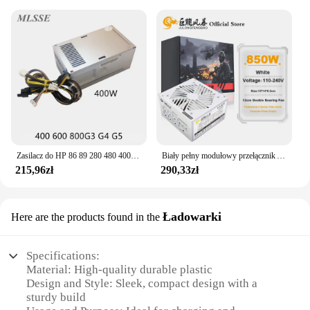
Zasilacz do HP 86 89 280 480 400 600 800G3 G4 G5 400W zasilacz PA-3401-1HA 942332-001 PA-3401-1 PCG007 szybka wysyłka
Biały pełny modułowy przełącznik ATX 850w zasilacz komputerowy zasilacz 110-240V 24Pin obudowa komputera chłodnica 1000w wat gra Fonte
215,96zł
290,33zł
Ładowarki
Here are the products found in the
Specifications:
Material: High-quality durable plastic
Design and Style: Sleek, compact design with a
sturdy build