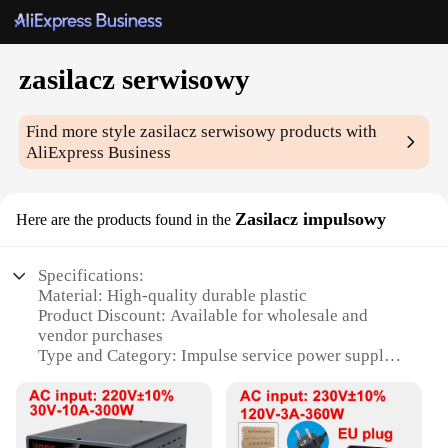
zasilacz serwisowy
Find more style
zasilacz serwisowy
products with
AliExpress Business
Zasilacz impulsowy
Here are the products found in the
Specifications:
Material: High-quality durable plastic
Product Discount: Available for wholesale and
vendor purchases
Type and Category: Impulse service power supply
Design and Style: Compact and user-friendly design
Usage and Purpose: Ideal for service technicians
and repair shops
Performance and Property: Efficient power delivery