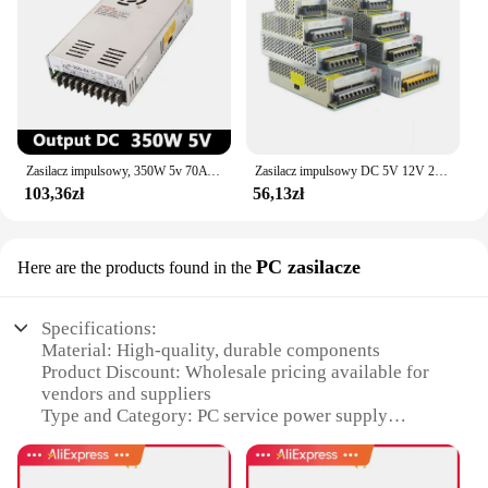
Zasilacz impulsowy, 350W 5v 70A pojedyncze wyjście ac-dc zasilacz do taśmy Led, transformator AC110V/220V do dc 5V, sterownik led
Zasilacz impulsowy DC 5V 12V 24V 36V 48V 2A 3A 4A 5A 8A 10A 15A 20A 30A 40A 50A Transformator zasilający Adapter oświetlenia LED
103,36zł
56,13zł
PC zasilacze
Here are the products found in the
Specifications:
Material: High-quality, durable components
Product Discount: Wholesale pricing available for
vendors and suppliers
Type and Category: PC service power supply
Design and Style: Sleek, compact design for easy
installation
Usage and Purpose: Ideal for repairing and