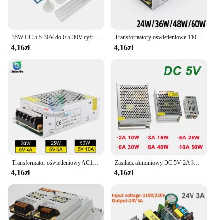
35W DC 5.5-30V do 0.5-30V cyfrowy wyświetlacz LCD automatyczny Step up down Buck Boost konwerter moduł zasilania regulowanej tablicy
Transformatory oświetleniowe 110V 220V do DC 5V 12V 24V 24W 36W 48W 60W dla adaptera zasilanie do taśmy LED CCTV
4,16zł
4,16zł
Transformator oświetleniowy AC110V-220V na DC 5V adapter do zasilacza 4A 5A 10A 20W 50W LED Strip przełącznik sterownik przełączanie zasilania
Zasilacz aluminiowy DC 5V 2A 3A 5A 6A 8A 10A AC 220V do 5V Transformator oświetleniowy 10W 15W 25W 30W 40W 50W Zasilacz impulsowy
4,16zł
4,16zł