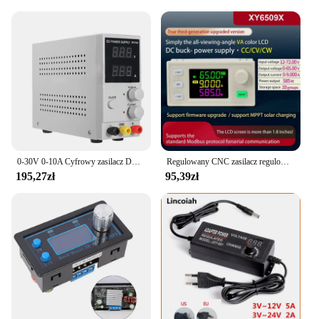
Recognizing the diverse needs of its users, this
power supply is not only suitable for professional
repair shops but also for those who require a
reliable power source for their projects at home. The
wholesale availability makes it an attractive option
for vendors and suppliers looking to offer high-
quality power solutions to their customers. The
product's adaptive nature, coupled with its ease of
use, makes it an indispensable tool for anyone
involved in electronic device servicing or repair.
0-30V 0-10A Cyfrowy zasilacz DC Regulowany zasilacz laboratoryjny do ładowania akumulatora, samochodów Dvds, samochodowych stereo
Regulowany CNC zasilacz regulowany DC Stałe napięcie i prąd Konserwacja Regulator napięcia 65V 9A 585W Moduł obniżający napięcie
195,27zł
95,39zł