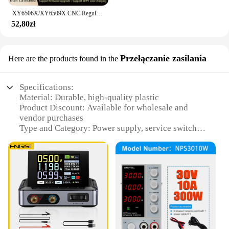
XY6506X/XY6509X CNC Regulowany regulator napięcia zasilania DC Konserwacja prądu stałego 390W 585W Moduł obniżający napięcie
52,80zł
Przełączanie zasilania
Here are the products found in the
Specifications:
Material: Durable, high-quality plastic
Product Discount: Available for wholesale and
vendor purchases
Type and Category: Power supply, service switch
Design and Style: Sleek, compact design with easy-
to-use interface
Usage and Purpose: Ideal for powering and
switching various electronic devices
Typical Adaptive Scenario: Suitable for a range of
applications, from home appliances to industrial
equipment
Shape or Size or Weight or Quantity: Compact and
lightweight, with multiple sets available for sale