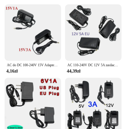
AC do DC 100-240V 15V Adapter do zasilacza 1A 2A 3A 4A 5A 220V do 15V uniwersalny zasilacz konwerter ładowarki z wtyczką ue US
AC 110-240V DC 12V 5A zasilacz uniwersalna moc Adapter ładowarki EU US UK do taśmy LED przełączania zasilania
4,16zł
44,39zł