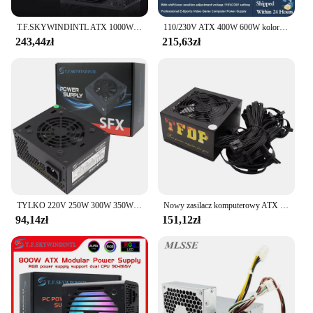
T.F.SKYWINDINTL ATX 1000W Zasilacz w pełni modułowy Pełne napięcie 110-240V Zasilacze komputerowe z 24-pinową płytą główną
110/230V ATX 400W 600W kolorowy cichy wentylator RGB PSU 24Pin 12V pulpitu E-sport zasilacz do komputera gra wideo
243,44zł
215,63zł
TYLKO 220V 250W 300W 350W 400W zasilacz komputerowy Źródło zasilania SFX PSU do komputera Mini obudowa PC HTPC NAS
Nowy zasilacz komputerowy ATX o mocy 800 W do komputera dla graczy Wysokiej jakości zasilanie górnicze Źródło komputera o mocy 800 W
94,14zł
151,12zł