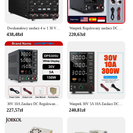
Dwukanałowy zasilacz 4 w 1 30 V 10 A Regulowane źródło przełącznika stołowego SER/PAR Programowalny stabilizator napięcia do naprawy telefonu
Wanptek Regulowany zasilacz DC 30V 10A LED Ławkowe źródło zasilania laboratoryjnego Stabilizowany przełącznik Regulator napięcia zasilania 60V 5A
438,48zł
220,63zł
30V 10A Zasilacz DC Regulowany wyświetlacz cyfrowy USB Zasilacze laboratoryjne Regulator napięcia 60V 5A 120V3A do naprawy telefonów
Wanptek 30V 5A 10A Zasilacz DC Regulowany wyświetlacz cyfrowy Zasilacze laboratoryjne Regulator napięcia 60V 5A 120V 3A Naprawa
227,57zł
240,81zł