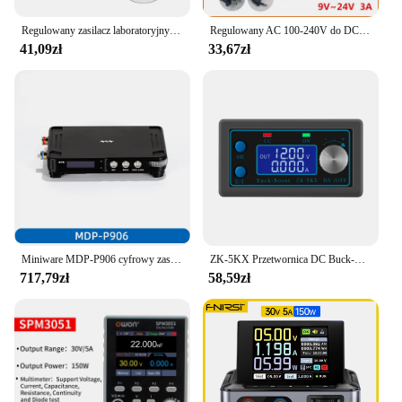
Regulowany zasilacz laboratoryjny CC CV 0,5-30V Wyświetlacz LCD Regulowany regulator napięcia DIY Moduł ładowania baterii słonecznej
Regulowany AC 100-240V do DC 3V-12V 3V-24V 9V-24V uniwersalny adapter moc transformatora zasilacz 3 12 24 v do taśmy LED
41,09zł
33,67zł
Miniware MDP-P906 cyfrowy zasilacz regulowany 30V 10A CV CC wyjście DC Mini laboratoryjny programowalny liniowy moduł miernika mocy
ZK-5KX Przetwornica DC Buck-Boost 5A Max Regulowany zasilacz laboratoryjny 0,6-36V Wyświetlacz LCD do sprzętu elektronicznego
717,79zł
58,59zł