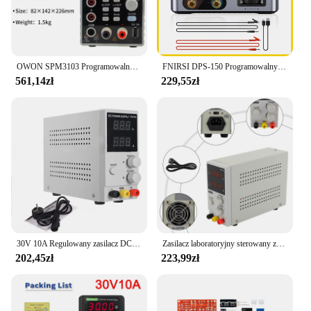
OWON SPM3103 Programowalny zasilacz prądu stałego, przenośny zasilacz laboratoryjny z regulatorem napięcia multimetru cyfrowego 4 1/2
FNIRSI DPS-150 Programowalny zasilacz CNC DC 30V 5A Regulowany zasilacz laboratoryjny z regulacją napięcia
561,14zł
229,55zł
30V 10A Regulowany zasilacz DC Precyzyjny zmienny cyfrowy regulowany zasilacz DC 220V
Zasilacz laboratoryjny sterowany zasilacz transformator 30 V 10 A DC
202,45zł
223,99zł