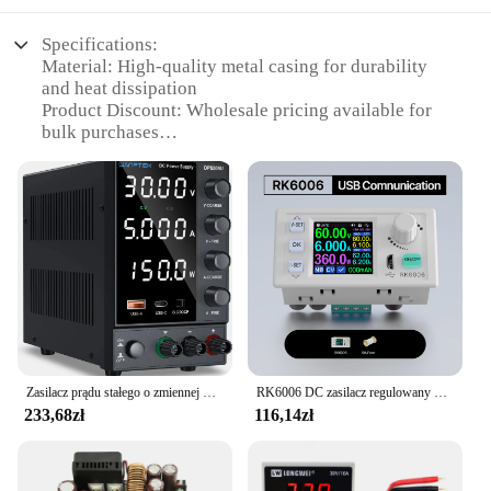
Specifications:
Material: High-quality metal casing for durability
and heat dissipation
Product Discount: Wholesale pricing available for
bulk purchases
Type and Category: Regulated power supply,
stabilizer
Design and Style: Sleek, compact design for easy
integration into various settings
Usage and Purpose: Ideal for servicing and
maintaining electronic devices
Typical Adaptive Scenario: Suitable for use in
workshops, repair shops, and professional settings
Shape or Size or Weight or Quantity: Compact and
lightweight, with multiple sets available for sale
Zasilacz prądu stałego o zmiennej mocy 30 V 0-10 A z pokrętłami gruboziarnistej i precyzyjnej regulacji enkodera, stanowisko z portami szybkiego ładowania USB i typu C
RK6006 DC zasilacz regulowany 6A 60V DC do obniżania napięcia na stole sieciowym aktualizacja napięcia USB stabilizowana przetwornica napięcia
Features:
233,68zł
116,14zł
**Reliable Performance and Versatility**
The zasilacz serwisowy is an essential tool for
professionals and hobbyists alike, providing a
stable and regulated power supply for a wide range