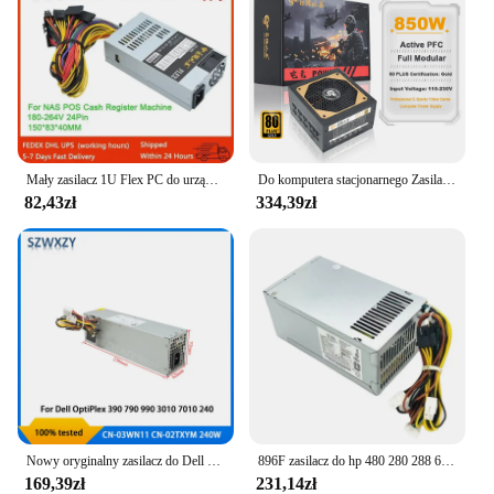
Mały zasilacz 1U Flex PC do urządzeń kasowych NAS POS ATX 350W PSU 180-264V 24Pin do obudowy Mini ITX
Do komputera stacjonarnego Zasilacz pełny modułowy ATX 850W 80Plus Gold 20+4Pin 12V Profesjonalny zasilacz komputerowy do gier wideo e-sportowych
82,43zł
334,39zł
Nowy oryginalny zasilacz do Dell OptiPlex 790 990 3010 7010 9010 SFF 240W 03WN11 3WN11 L240AS-00 H240AS-00 Szybka wysyłka
896F zasilacz do hp 480 280 288 680 800 600 400 G3 G4 4Pin 500W zasilacz PA-5501-2HA
169,39zł
231,14zł