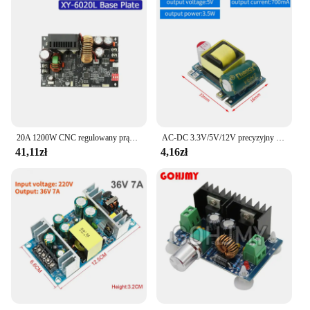
20A 1200W CNC regulowany prąd stały stabilizowany napięcie zasilania stałe napięcie płyta podstawowa zasilania i moduł obniżania prądu
AC-DC 3.3V/5V/12V precyzyjny konwerter Buck AC 220v do 5v DC transformator obniżający moduł zasilania 1A 12W
41,11zł
4,16zł