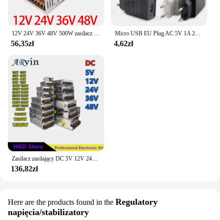
12V 24V 36V 48V 500W zasilacz zasilacz transformator AC DC SMPS dla LED Strip Light silnik CCTV
Micro USB EU Plug AC 5V 1A 2A 3A ładowarka ścienna uniwersalna przenośna zasilacz podróżny ładowarka biurkowa Power Bank K5
56,35zł
4,62zł
Zasilacz zasilający DC 5V 12V 24V 36V 48V 60W 360W 600W transformator światła AC 100-240V zasilacz SMPS do listwy LED CCTV
136,82zł
Regulatory
Here are the products found in the
napięcia/stabilizatory