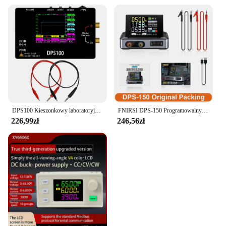
DPS100 Kieszonkowy laboratoryjny zasilacz DC 30V 5A 100W Regulowany zasilacz DC Zasilacze laboratoryjne
FNIRSI DPS-150 Programowalny cyfrowy zasilacz CNC DC Elektroniczne regulatory napięcia Regulatory laboratoryjne Przełączanie stołu
226,99zł
246,56zł