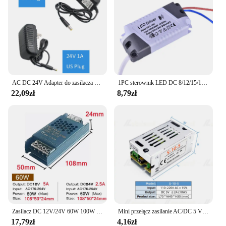
AC DC 24V Adapter do zasilacza 1A 220V do 24V 1000MA uniwersalna ładowarka ścienna do adaptera Adapter uniwersalny do lcd EU US Plug
1PC sterownik LED DC 8/12/15/18/21W zasilacz LED transformatory oświetleniowe do świateł LED DIY sterownik lampy panelowej
22,09zł
8,79zł
Zasilacz DC 12V/24V 60W 100W 200W 300W 400W Transformator oświetleniowy 5A 12A Ultra cienki przełącznik taśmy LED Lampa sterownicza
Mini przełącz zasilanie AC/DC 5 V 10W 2A napęd LED transformator oświetleniowy 110V 220V AC do DC 5 V 10Watt 2 konwerter napięcia
17,79zł
4,16zł