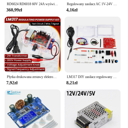
action.
RD6024 RD6018 60V 24A wyświetlacz USB wyświetlacz LCD DC regulowany stopniowy zasilacz do przechowywania danych
Regulowany zasilacz AC 1V-24V 3V-36V 3V-24V 24V-36V 5V-12V 3V-12V Różne napięcie Źródło DC Dla 2835 5050 5730 Taśma LED
360,99zł
4,16zł
Płytka drukowana zestawy elektroniczne DIY zestaw LM317 regulowany regulowane napięcie 110V 220V do 1.25V-12.5V Step-down moduł zasilania
LM317 DIY zasilacz regulowany napięcia zestawy elektroniczne regulatora regulowane napięcie DC 220V do 1.25V-12.5V płytka drukowana obniżania
7,92zł
8,21zł