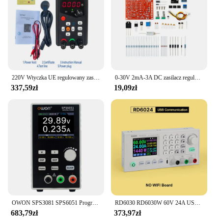
220V Wtyczka UE regulowany zasilacz DC 30V 10A napięcie przełącznik regulacyjny zasilacz DC 60V 5A zasilacz do komputera stacjonarnego
0-30V 2mA-3A DC zasilacz regulowany zestaw DIY do ciągłego regulowany prąd Limit ochrony w laboratorium zwarcia
337,59zł
19,09zł
OWON SPS3081 SPS6051 Programowalny zasilacz prądu stałego z licznikiem cyfrowym 4 1/2, cyfrowym regulatorem przełączającym 2,8-calowy wyświetlacz TFT LCD
RD6030 RD6030W 60V 24A USB Wifi DC regulowane stopniowanie napięcia zasilacz regulowany przetwornica ładowania akumulatora
683,79zł
373,97zł