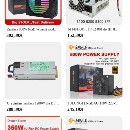
Zasilacz 800W RGB W pełni modułowy zasilacz do gier ATX Pełne napięcie 90-265V Aktywny PFC z wentylatorem FDB Wiele oświetlenia RGB do komputerów stacjonarnych
611481-001 611482-001 do HP 8100 8200 8300 SFF D10-240P1A 240W zasilacz 508152-001 613762-001 611480-001
302,39zł
152,39zł
Oryginalny zasilacz 1200W dla DL380 G8 Gen8/DL580 G8 G9 Gen9 DL580G8 Server Platinum DPS-1200SB A HSTNS-PD30 643933 -001 PSU
JULONGFENGBAO 110V 220V Do PC ATX 500W 600W 800W Max 80Plus Gold 12V Uniwersalny zasilacz do gier z wysokiej klasy kartą graficzną 24Pin
288,39zł
245,19zł