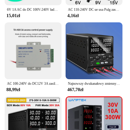
6V 1A AC do DC 100V-240V ładowarka zasilacz 1000ma Adapter Adapter konwertera transformatora wtyczka do usa ue ładowania 5.5mm * 2.5mm
AC 110-240V DC ue usa Pulg zasilacz 12V 9V 5V 6V 15V 3A ładowarka sieciowa zasilacz do LED listwa oświetleniowa 5.5mm x 2.1mm
15,01zł
4,16zł
AC 100-240V do DC12V 3A zasilacz przełącznik kontrolera kontrola mocy zasilania dla System kontroli dostępu do drzwi systemu wideodomofon
Najnowszy dwukanałowy zmienny cyfrowy zasilacz prądu stałego 30V 10A 60V 5A Regulator napięcia serii równoległych funkcji naprawy laptopa
88,99zł
467,70zł