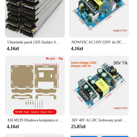
Ultracienki pasek LED Zasilacz SMPS 12V 24V AC-DC 220V DO 12V 24V 60W 100W 120W 300W 400W Zasilacz impulsowy
NOWOŚĆ AC110V/220V do DC 24V 48V 36V Płytka zasilająca Przełącznik mocy 1-9A Wysokiej mocy Przemysłowy moduł zasilania z gołą płytką
4,16zł
4,16zł
XH-M229 Obudowa komputera stacjonarnego Zasilanie ATX Transfer do płytki adaptera Obwód zasilania Moduł gniazda wyjściowego 24-pinowy terminal wyjściowy 24-pinowy
36V 48V AC-DC Izolowany przełącznik Moduł zasilania Wysokiej mocy przemysłowa płyta goła AC 85V-265V do DC 19V 36V Moduł obniżający napięcie
4,16zł
25,85zł