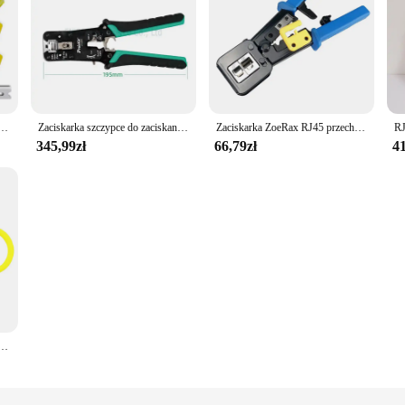
zaciskarka RJ11 RJ45 sieć Ethernet szczypce do ściągania izolacji do cięcia przewód LAN dla 6P 8P RJ-11/RJ-12 RJ-45
Zaciskarka szczypce do zaciskania Pro'skit CP-376AR przenośna perforowana zaciskarka do kabli sieciowych RJ45 narzędzie tnące striptizerka dziurkacz CAT7
Zaciskarka ZoeRax RJ45 przechodzą przez narzędzie do zaciskania Cat5 Cat5e Cat6 dla zwykłych i końcowych złączy przelotowych RJ45/RJ12
345,99zł
66,79zł
41
odów Narzędzie do zaciskania Narzędzie do zaciskania kabli Dziurkacz do kabla sieciowego RJ45 Cat5 (