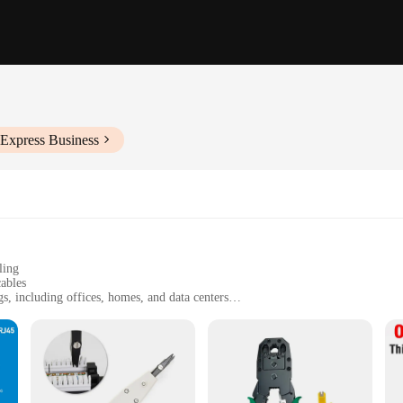
iExpress Business
ling
ables
gs, including offices, homes, and data centers
ng flexibility in quantity and size
nnection for your networking needs