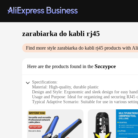
zarabiarka do kabli rj45
Find more style
zarabiarka do kabli rj45
products with Al
Szczypce
Here are the products found in the
Specifications:
Material: High-quality, durable plastic
Design and Style: Ergonomic and sleek design for easy hand
Usage and Purpose: Ideal for organizing and securing RJ45 c
Typical Adaptive Scenario: Suitable for use in various settin
Shape or Size or Weight or Quantity: Available in sets, offeri
Performance and Property: Ensures a secure and reliable co
Features:
|Wholesale|
**Enhanced Connectivity and Organization**