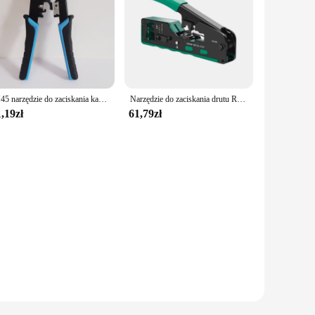
RJ45 narzędzie do zaciskania kabel sieciowy Crimper narzędzia tnące zestawy zaciskania striptizerka cios w dół RJ45 RJ12 RJ11 kabel Ethernet
Narzędzie do zaciskania drutu RJ45 wszystko jednym zaciskarka do drutu szczypce ze stali wysokowęglowej do kabla Ethernet
,19zł
61,79zł