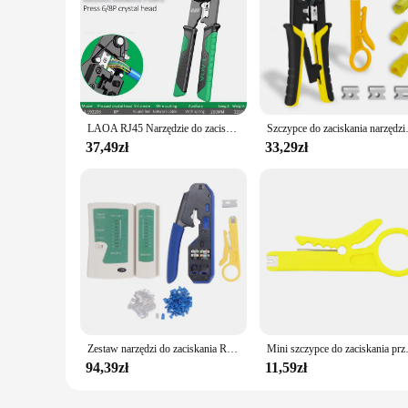
LAOA RJ45 Narzędzie do zaciskania Sieć Ethernet LAN Zaciskarka do kabli Szczypce do zdejmowania izolacji dla 6P 8P Szczypce do zaciskania z łbem kryształowym
Szczypce do zaciskania narzędzie RJ45 
37,49zł
33,29zł
Zestaw narzędzi do zaciskania RJ45 Zaciskarka do końcówek przewodów Narzędzie do zaciskania złączy prostych Cat5 Cat6 Zestaw narzędzi do zaciskania
Mini szczypce do zaciskania przew
94,39zł
11,59zł