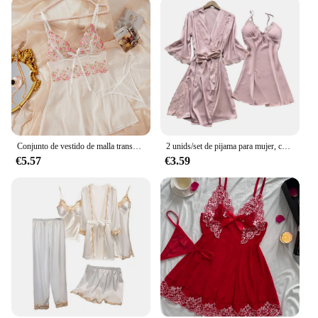
children. As a wholesale product, they are an
excellent option for vendors and suppliers looking
to offer high-quality, affordable footwear to their
customers. With their attractive design and
functionality, these sandals are sure to be a hit with
parents and children alike, making them a top
choice for sale in various retail settings.
Conjunto de vestido de malla transparente para mujer, ropa de dormir, camisón, lencería, Sexy, Floral
2 unids/set de pijama para mujer, conjunto de encaje de retales con lazo, decoración de Color sólido, suelto, sedoso, con cordones, cintura ajustada, camisón suelto de manga larga
€5.57
€3.59