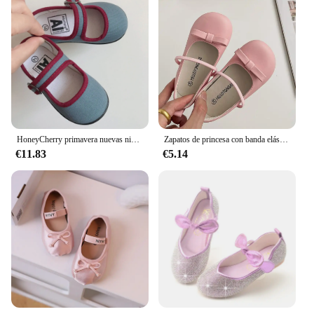
HoneyCherry primavera nuevas niñas zapatos sin cordones de fondo suave jardín de infantes interior boca cuadrada zapatos de lona para bebés
Zapatos de princesa con banda elástica para niños, bailarinas suaves poco profundas para niñas pequeñas, zapatos de ocio de cuero Pu, cuatro colores, 23-32
€11.83
€5.14