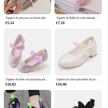
Zapatos de princesa con banda elástica para niños, bailarinas suaves poco profundas para niñas pequeñas, zapatos de ocio de cuero Pu, cuatro colores, 23-32
Zapatos de Ballet de seda satinada de lujo para niñas pequeñas, zapatos planos de bailarina con banda elástica y pajarita de punta redonda, mocasines suaves de diseño de marca
€5.14
€7.16
Zapatos de boda con purpurina para niñas, sandalias de princesa para niños, zapatos de fiesta de moda con perlas, nueva marca
Zapatos de cuero para niños de primavera, zapatos de princesa de tacón alto con lazo blanco para niñas, zapatos de perlas de pasarela simples a la moda, talla 26-38
€10.02
€16.96