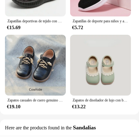
Zapatillas deportivas de tejido con cordones para niños, zapatos antideslizantes transpirables, suela gruesa suave, zapatillas de baloncesto informales, moda, Color bloqueado
Zapatillas de deporte para niños y adolescentes, zapatos deportivos para niñas, Tenis de ocio para niños, zapatillas de correr casuales cálidas de moda para niños, 28-39
€15.69
€5.72
Zapatos casuales de cuero genuino para niños, zapatos de estilo británico para bebés, antideslizantes, planos, hasta el tobillo, para la escuela, 6T 8T
Zapatos de diseñador de lujo con borde de flores para niñas y niños, novedad de primavera y verano, zapatos de cuero para niñas pequeñas, princesa Mary Jane H01188 2024
€19.10
€13.22
Sandalias
Here are the products found in the