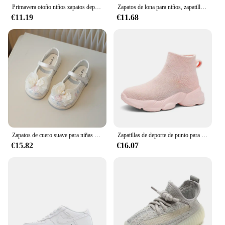
Primavera otoño niños zapatos deportivos malla transpirable niños zapatillas estudiante niñas zapatos antideslizantes
Zapatos de lona para niños, zapatillas bajas coreanas, zapatos blancos pequeños, zapatos de tela informales, primavera y otoño
€11.19
€11.68
Zapatos de cuero suave para niñas pequeñas, zapatos de princesa Hanfu de estilo chino tradicional con flores bordadas, Mary Janes, H06135
Zapatillas de deporte de punto para niños y niñas, Zapatos altos de diseñador de lujo, cómodos, informales, para correr, Tenis
€15.82
€16.07