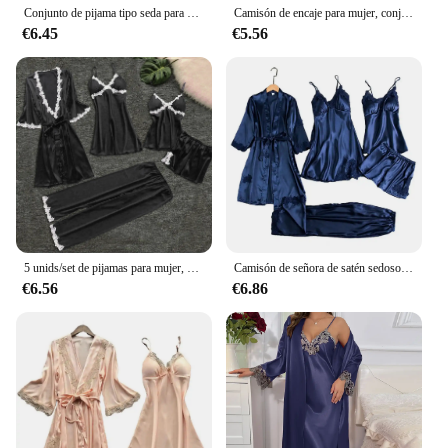
Conjunto de pijama tipo seda para mujer, ropa de dormir elegante de encaje satinado con cintura con cordones, sedosa, cómoda, 5 piezas
Camisón de encaje para mujer, conjunto de ropa de noche Sexy, jersey de malla fina con tirantes
€6.45
€5.56
5 unids/set de pijamas para mujer, camisón de retazos de encaje satinado sedoso, camisón suelto con cordones en la cintura, conjunto de ropa de casa fina para mujer, conjunto de ropa de dormir
Camisón de señora de satén sedoso con encaje de retales, conjunto de pijamas para mujer con camisón, Top, pantalones cortos, ropa de casa holgada con cordones en la cintura
€6.56
€6.86