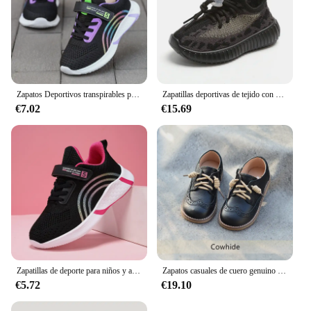
Zapatos Deportivos transpirables para niños, zapatillas de tela de malla de caña baja, informales, para correr, talla 28-38, Primavera
Zapatillas deportivas de tejido con cordones para niños, zapatos antideslizantes transpirables, suela gruesa suave, zapatillas de baloncesto informales, moda, Color bloqueado
€7.02
€15.69
Zapatillas de deporte para niños y adolescentes, zapatos deportivos para niñas, Tenis de ocio para niños, zapatillas de correr casuales cálidas de moda para niños, 28-39
Zapatos casuales de cuero genuino para niños, zapatos de estilo británico para bebés, antideslizantes, planos, hasta el tobillo, para la escuela, 6T 8T
€5.72
€19.10