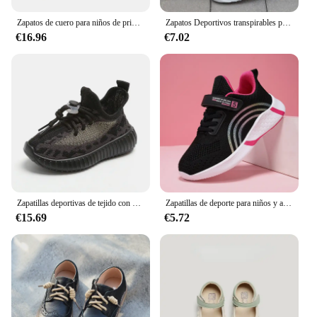
Zapatos de cuero para niños de primavera, zapatos de princesa de tacón alto con lazo blanco para niñas, zapatos de perlas de pasarela simples a la moda, talla 26-38
Zapatos Deportivos transpirables para niños, zapatillas de tela de malla de caña baja, informales, para correr, talla 28-38, Primavera
€16.96
€7.02
Zapatillas deportivas de tejido con cordones para niños, zapatos antideslizantes transpirables, suela gruesa suave, zapatillas de baloncesto informales, moda, Color bloqueado
Zapatillas de deporte para niños y adolescentes, zapatos deportivos para niñas, Tenis de ocio para niños, zapatillas de correr casuales cálidas de moda para niños, 28-39
€15.69
€5.72