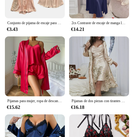
Conjunto de pijama de encaje para mujer, ropa de dormir de manga larga con lazo, Color sólido, sedoso, con cordones y cintura ajustada, sin mangas
2cs Contraste de encaje de manga larga con cinturón bata con cuello en V vestido deslizante Sexy elegante conjuntos de pijamas para mujer
€3.43
€14.21
Pijamas para mujer, ropa de descanso, albornoz de manga larga con cinturón, camisola, pantalones cortos, conjunto de 3 piezas, ropa de dormir para el hogar, camisón femenino
Pijamas de dos piezas con tirantes para mujer, camisón de manga larga con estampado de cuatro estaciones, ropa de estar por casa con cuello en V y cordones
€15.62
€16.18