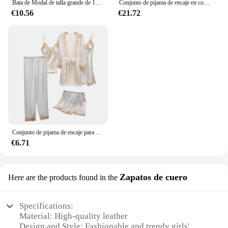
Bata de Modal de talla grande de 100KG, camisón con almohadilla para el pecho, traje para dormir para mujer, conjunto de pijamas de dos piezas de primavera, ropa exterior coreana sólida para el hogar
Conjunto de pijama de encaje en contraste para mujer, bata de manga larga con cinturón, vestido antideslizante con cuello en V, ropa de dormir
€10.56
€21.72
Conjunto de pijama de encaje para mujer, ropa de dormir elegante de satén sedoso con retazos de encaje, conjunto de pijama con cintura con cordones, camisón de 5 piezas
€6.71
Zapatos de cuero
Here are the products found in the
Specifications:
Material: High-quality leather
Design and Style: Fashionable and trendy girls'