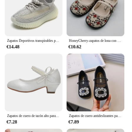
Zapatos Deportivos transpirables para niños y niñas, calzado informal de malla, suela plana y suave, para las cuatro estaciones, novedad
HoneyCherry-zapatos de lona con estampado Floral para niña, calzado de suela blanda antideslizante, con boca cuadrada, para interior, novedad
€14.48
€10.62
Zapatos de cuero de tacón alto para niña, calzado de primavera para niño de mediana edad, blanco, para anfitrión de boda, zapatos de vestir de princesa
Zapatos de cuero antideslizantes para niñas, zapatillas de Ballet de princesa, con hebilla de diamantes de imitación, planos, informales, para fiesta de boda, 2024
€7.28
€7.89