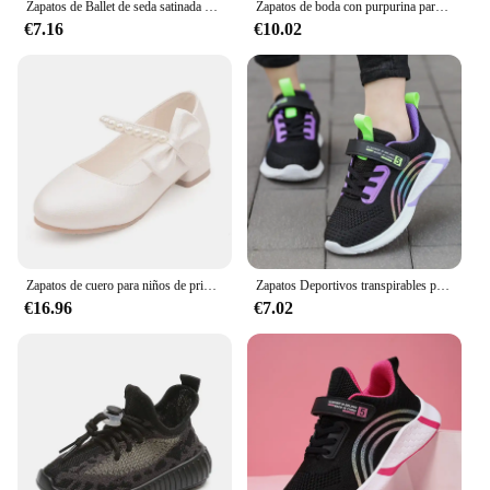
Zapatos de Ballet de seda satinada de lujo para niñas pequeñas, zapatos planos de bailarina con banda elástica y pajarita de punta redonda, mocasines suaves de diseño de marca
Zapatos de boda con purpurina para niñas, sandalias de princesa para niños, zapatos de fiesta de moda con perlas, nueva marca
€7.16
€10.02
Zapatos de cuero para niños de primavera, zapatos de princesa de tacón alto con lazo blanco para niñas, zapatos de perlas de pasarela simples a la moda, talla 26-38
Zapatos Deportivos transpirables para niños, zapatillas de tela de malla de caña baja, informales, para correr, talla 28-38, Primavera
€16.96
€7.02