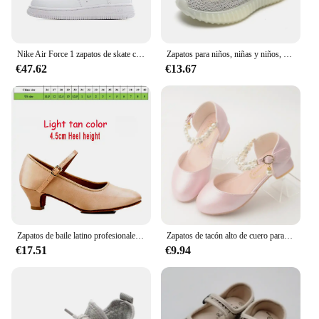
Nike Air Force 1 zapatos de skate cómodos para niños y niñas zapatillas bajas Af1 para niños AF 1
Zapatos para niños, niñas y niños, zapatillas de deporte transpirables de malla para bebés, zapatillas de deporte tejidas con mosca para niños, zapatos deportivos informales antideslizantes de fondo suave
€47.62
€13.67
Zapatos de baile latino profesionales de satén para niños, zapatos modernos para niñas, zapatos de baile de tacón bajo con punta cerrada, zapatos de vals, Tango y Salsa
Zapatos de tacón alto de cuero para niñas, sandalias de baile para espectáculo de estudiantes, zapatos para niños pequeños, Mary Jane
€17.51
€9.94