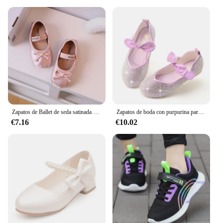
Zapatos de Ballet de seda satinada de lujo para niñas pequeñas, zapatos planos de bailarina con banda elástica y pajarita de punta redonda, mocasines suaves de diseño de marca
Zapatos de boda con purpurina para niñas, sandalias de princesa para niños, zapatos de fiesta de moda con perlas, nueva marca
€7.16
€10.02