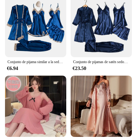
Conjunto de pijama similar a la seda para mujer, ropa de casa de retazos de encaje satinado sedoso con Top, pantalones cortos, cintura suelta con cordones
Conjunto de pijamas de satén sedoso para mujer, ropa de casa con camisón, Top, pantalones cortos, cintura suelta con cordones
€6.94
€23.50