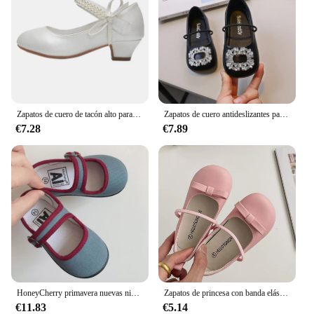
Zapatos de cuero de tacón alto para niña, calzado de primavera para niño de mediana edad, blanco, para anfitrión de boda, zapatos de vestir de princesa
Zapatos de cuero antideslizantes para niñas, zapatillas de Ballet de princesa, con hebilla de diamantes de imitación, planos, informales, para fiesta de boda, 2024
€7.28
€7.89
HoneyCherry primavera nuevas niñas zapatos sin cordones de fondo suave jardín de infantes interior boca cuadrada zapatos de lona para bebés
Zapatos de princesa con banda elástica para niños, bailarinas suaves poco profundas para niñas pequeñas, zapatos de ocio de cuero Pu, cuatro colores, 23-32
€11.83
€5.14