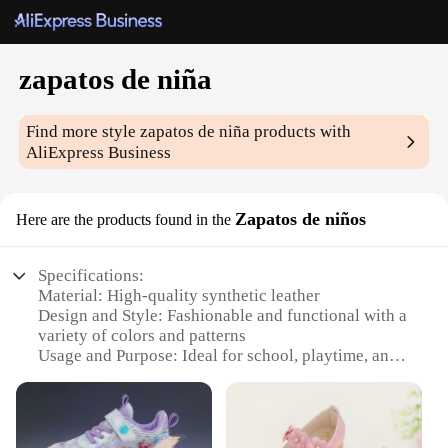
zapatos de niña
Find more style
zapatos de niña
products with
AliExpress Business
Zapatos de niños
Here are the products found in the
Specifications:
Material: High-quality synthetic leather
Design and Style: Fashionable and functional with a
variety of colors and patterns
Usage and Purpose: Ideal for school, playtime, and
special occasions
Performance and Property: Durable and
comfortable, designed to withstand daily wear
Parts and Accessories: Includes laces and insoles