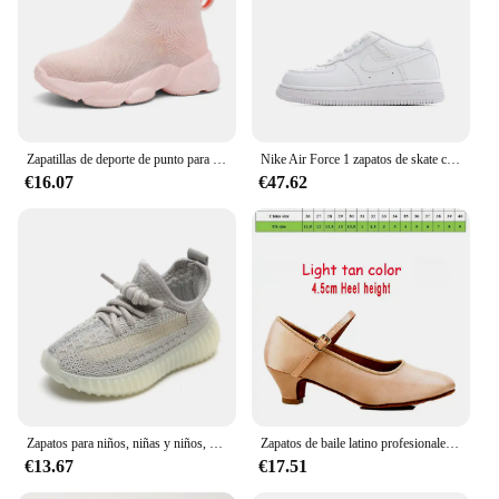
attending a casual playdate or a more formal event,
these shoes will complement their attire beautifully.
The ease of maintenance ensures that they remain
looking new, even after countless hours of wear.
With these shoes, your child will be prepared for
any adventure that comes their way.
Zapatillas de deporte de punto para niños y niñas, Zapatos altos de diseñador de lujo, cómodos, informales, para correr, Tenis
Nike Air Force 1 zapatos de skate cómodos para niños y niñas zapatillas bajas Af1 para niños AF 1
€16.07
€47.62
Zapatos para niños, niñas y niños, zapatillas de deporte transpirables de malla para bebés, zapatillas de deporte tejidas con mosca para niños, zapatos deportivos informales antideslizantes de fondo suave
Zapatos de baile latino profesionales de satén para niños, zapatos modernos para niñas, zapatos de baile de tacón bajo con punta cerrada, zapatos de vals, Tango y Salsa
€13.67
€17.51