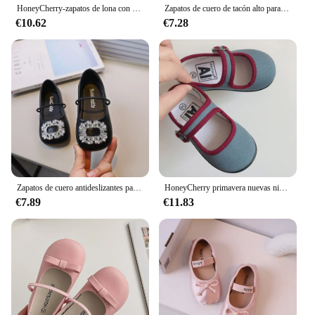
HoneyCherry-zapatos de lona con estampado Floral para niña, calzado de suela blanda antideslizante, con boca cuadrada, para interior, novedad
Zapatos de cuero de tacón alto para niña, calzado de primavera para niño de mediana edad, blanco, para anfitrión de boda, zapatos de vestir de princesa
€10.62
€7.28
Zapatos de cuero antideslizantes para niñas, zapatillas de Ballet de princesa, con hebilla de diamantes de imitación, planos, informales, para fiesta de boda, 2024
HoneyCherry primavera nuevas niñas zapatos sin cordones de fondo suave jardín de infantes interior boca cuadrada zapatos de lona para bebés
€7.89
€11.83