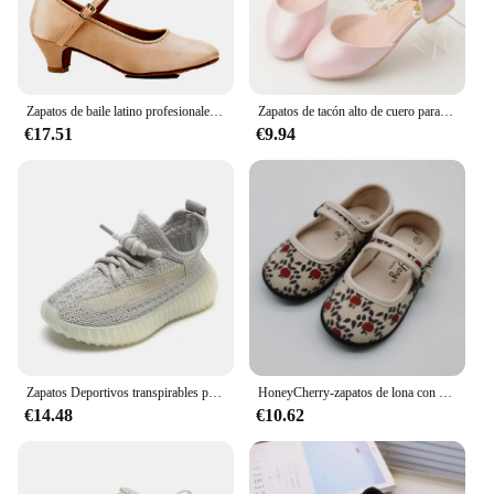
active children. They are a smart choice for parents
looking for durable, stylish, and functional footwear
for their kids.
Zapatos de baile latino profesionales de satén para niños, zapatos modernos para niñas, zapatos de baile de tacón bajo con punta cerrada, zapatos de vals, Tango y Salsa
Zapatos de tacón alto de cuero para niñas, sandalias de baile para espectáculo de estudiantes, zapatos para niños pequeños, Mary Jane
€17.51
€9.94
Zapatos Deportivos transpirables para niños y niñas, calzado informal de malla, suela plana y suave, para las cuatro estaciones, novedad
HoneyCherry-zapatos de lona con estampado Floral para niña, calzado de suela blanda antideslizante, con boca cuadrada, para interior, novedad
€14.48
€10.62