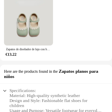
Zapatos de diseñador de lujo con borde de flores para niñas y niños, novedad de primavera y verano, zapatos de cuero para niñas pequeñas, princesa Mary Jane H01188 2024
€13.22
Zapatos planos para
Here are the products found in the
niños
Specifications:
Material: High-quality synthetic leather
Design and Style: Fashionable flat shoes for
children
Usage and Purpose: Versatile footwear for everyday