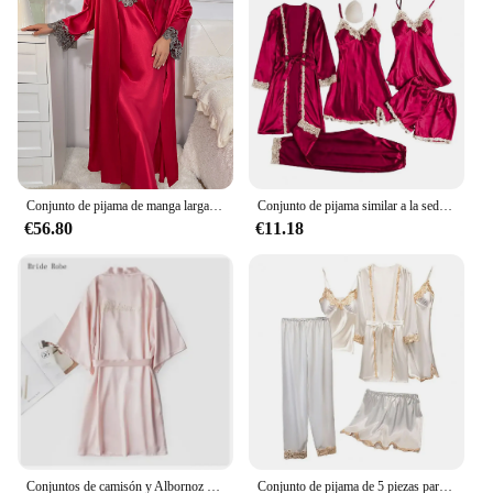
Conjunto de pijama de manga larga para mujer, traje con cinturón y encaje en contraste, con cuello en V, Sexy y elegante, 2cs
Conjunto de pijama similar a la seda para mujer, ropa de casa de retazos de encaje satinado sedoso con Top, pantalones cortos, cintura suelta con cordones
€56.80
€11.18
Conjuntos de camisón y Albornoz para dama de honor, bata de boda, lencería para mujer, Camisón con cinturón, Kimono suelto, 2 piezas
Conjunto de pijama de 5 piezas para mujer, ropa de dormir de retazos de encaje de satén sedoso con Top, pantalones cortos, cintura suelta con cordones