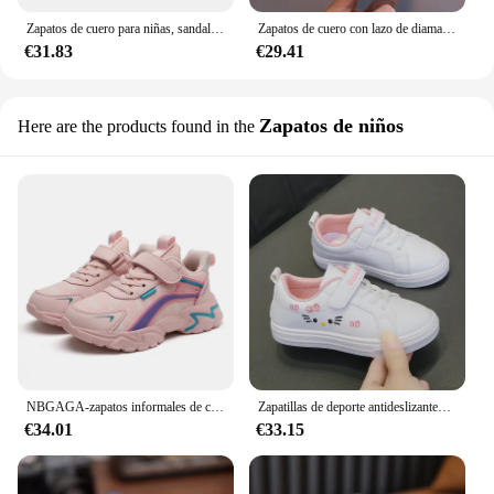
Zapatos de cuero para niñas, sandalias de estudiante negras con lazo, vestido de boda, zapatos escolares de princesa, moda coreana, Verano
Zapatos de cuero con lazo de diamantes de imitación para niños, zapatos de baile de fiesta para niñas, zapatos planos para estudiantes de bebé, zapatos de rendimiento para niños, D785, nuevo
€31.83
€29.41
Zapatos de niños
Here are the products found in the
NBGAGA-zapatos informales de cuero para niñas, calzado deportivo ligero para correr de 7 a 15 años, color rosa
Zapatillas de deporte antideslizantes para niños y niñas, zapatos planos de cuero, suela suave, a la moda, para las cuatro estaciones
€34.01
€33.15