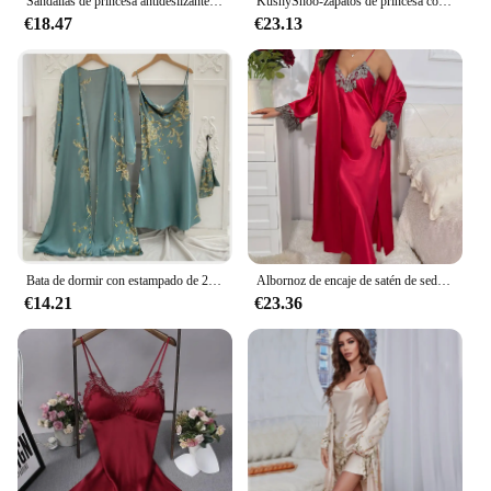
Sandalias de princesa antideslizantes para niñas, zapatos de playa informales con lazo, a la moda, verano, 2024
KushyShoo-zapatos de princesa con purpurina para niña, sandalias informales para baile de bebé, novedad de primavera, 2021
€18.47
€23.13
Bata de dormir con estampado de 2 piezas para mujer, Kimono nupcial, bata de baño, lencería de satén con cuello en V, Camisón con tirantes
Albornoz de encaje de satén de seda para mujer, camisón sin mangas con cuello en V, ropa de dormir de 2 piezas con cordones, ropa de dormir para otoño y primavera
€14.21
€23.36