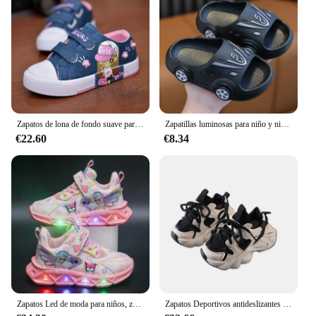
Zapatos de lona de fondo suave para niños, zapatillas deportivas informales para correr, antideslizantes, transpirables, planas, talla 21-38
Zapatillas luminosas para niño y niña, zapatos de playa antideslizantes, suaves, con dibujos animados de coche, a la moda, para exteriores, para verano
€22.60
€8.34
Zapatos Led de moda para niños, zapatillas de marca Popular para niñas, zapatos de iluminación de princesa Elsa de Disney, zapatos deportivos casuales, nuevo estilo
Zapatos Deportivos antideslizantes para niños, zapatillas transpirables de malla para estudiantes y niñas, primavera y otoño