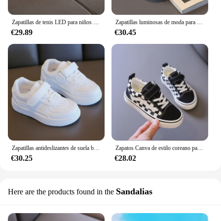
Zapatillas de tenis LED para niños y niñas, zapatos brillantes con luz luminosa, primavera y otoño, 2023
Zapatillas luminosas de moda para niños, zapatos intermitentes LED para niñas, zapatos casuales para bebés, primavera y otoño, zapatos deportivos para niños pequeños, gran oferta
€29.89
€30.45
Zapatillas antideslizantes de suela blanda para niño y niña, zapatos blancos informales para correr, tenis para niño, artículo superventas, primavera y otoño
Zapatos Canva de estilo coreano para niños, primavera y otoño, nuevos zapatos de tela para bebés, tabla de moda para niños y niñas, 2024
€30.25
€28.02
Sandalias
Here are the products found in the