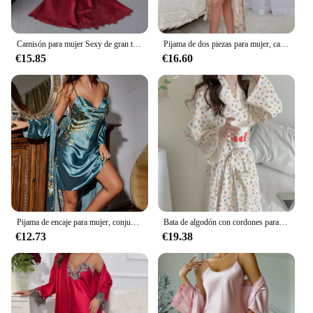
Camisón para mujer Sexy de gran tamaño para M-4XL, vestido de dormir de satén sedoso con correa de encaje, ropa de dormir para el hogar, Camisón con almohadilla para el pecho
Pijama de dos piezas para mujer, camisón de satén Sexy con estampado de cerezas pequeñas, ropa de dormir, traje para el hogar
€15.85
€16.60
Pijama de encaje para mujer, conjunto de dos piezas, ropa de abrigo fina, longitud media, 4 estaciones
Bata de algodón con cordones para mujer, Kimono informal holgado con estampado de oso de cerezo, para primavera y otoño, S-XL
€12.73
€19.38