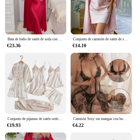
Bata de baño de satén de seda con encaje para mujer, camisón sin mangas con cuello en V, ropa de dormir femenina de 2 piezas con cordones, ropa de dormir para otoño y primavera
Conjunto de camisón de satén de seda para mujer, vestido de tirantes sin mangas y mangas largas, cinturón de cintura, bata, ropa de dormir femenina, ropa de dormir de otoño, 2 piezas
€23.36
€14.10
Conjunto de pijamas de satén sedoso para mujer, ropa de casa con camisón, Top, pantalones cortos, cintura suelta con cordones
Camisón Sexy sin mangas con hombros descubiertos para mujer, ropa de dormir erótica transparente con escote en V profundo y Espalda descubierta, minivestido femenino, pijamas con cordones
€19.93
€4.22