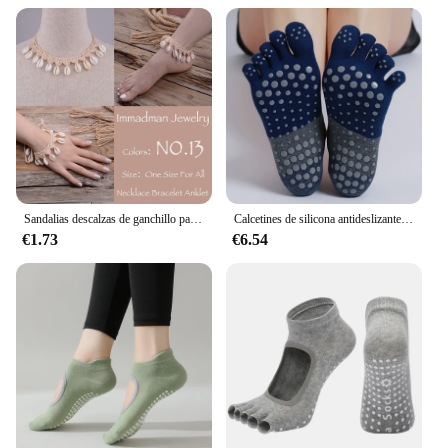
Sandalias descalzas de ganchillo para boda, joyería para pies, collar, pulsera, encaje victoriano, accesorios nupciales para playa
Calcetines de silicona antideslizantes para Yoga, calcetín de Ballet para gimnasio, vendaje de baile, calzado de tobillo de algodón transpirable, 1 par
€1.73
€6.54