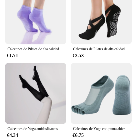
Calcetines de Pilates de alta calidad para mujer, antideslizantes, transpirables, sin espalda, para Yoga, Ballet, baile, deportes, gimnasio, Fitness
Calcetines de Pilates de alta calidad para mujer, antideslizantes, transpirables, tobilleros, para Yoga, Ballet, baile, deportes, gimnasio, Fitness
€1.71
€2.53
Calcetines de Yoga antideslizantes para mujer, medias profesionales de Ballet, Pilates, de algodón, para interiores, baile, deportes, novedad
Calcetines de Yoga con punta abierta para mujer, medias antideslizantes de algodón, cinco dedos, Pilates, Fitness, baile, Ballet, deportes, superficie de malla, novedad
€4.34
€6.75