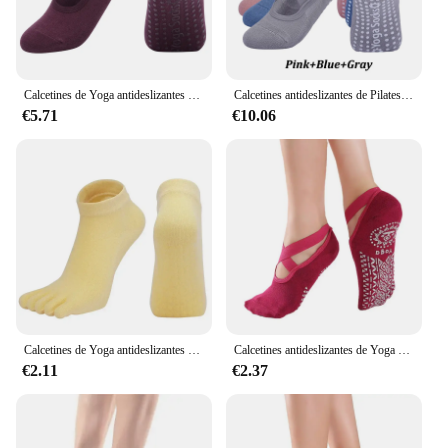
Calcetines de Yoga antideslizantes para mujer, medias de algodón transpirables para Fitness, Pilates, interior, Espalda descubierta, Ballet, baile, deportes, gimnasio
Calcetines antideslizantes de Pilates con vendaje para mujer, medias de algodón sin espalda para Yoga, Fitness, Ballet, baile, entrenamiento, deporte, zapatilla, novedad
€5.71
€10.06
Calcetines de Yoga antideslizantes para mujer, medias transpirables de algodón con cinco dedos, elásticos, para deportes, Fitness, Pilates, Ballet y baile
Calcetines antideslizantes de Yoga y Pilates para mujer, medias transpirables de algodón para Ballet, buen agarre
€2.11
€2.37