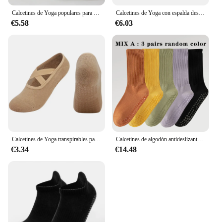
Calcetines de Yoga populares para mujer, medias antideslizantes profesionales, Pilates, deportes, Verano
Calcetines de Yoga con espalda descubierta para mujer, medias antideslizantes de algodón para mujer, medias de Ballet para baile, medias transpirables abiertas para Fitness, calcetines deportivos para Pilates
€5.58
€6.03
Calcetines de Yoga transpirables para mujer, medias de vendaje antideslizante de silicona para Pilates, Ballet, baile, Fitness, entrenamiento, algodón
Calcetines de algodón antideslizantes para Yoga, medias de longitud media, Color sólido, Fitness, Pilates, deportes para mujer, 3 pares
€3.34
€14.48