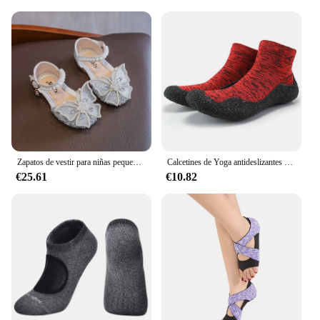
Zapatos de vestir para niñas pequeñas, zapatos de princesa de tacón bajo, suela suave con purpurina para fiesta de boda
Calcetines de Yoga antideslizantes de silicona para hombres y mujeres, calcetines deportivos transpirables, calcetines de suela Invisible para Pilates, playa, natación, zapatos de agua, 1 par
€25.61
€10.82