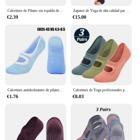
Calcetines de Pilates sin espalda de alta calidad para mujer, medias de Yoga antideslizantes de alta elasticidad, de algodón, para Ballet, deportes, baile, con agarre para zapatillas, 2023
Zapatos de Yoga de alta calidad para mujer, zapatillas antideslizantes de vendaje cruzado, amortiguación profesional de secado rápido, Yoga, Pilates, Ballet, buen agarre para Fitness
€2.39
€15.00
Calcetines antideslizantes de pilates para mujer, transpirables, para yoga, tobilleros para Ballet, baile, gimnasio y fitness
Calcetines de Yoga profesionales para mujer, medias antideslizantes de silicona para Ballet, Pilates, transpirables con espalda descubierta, 3 pares
€1.76
€8.03