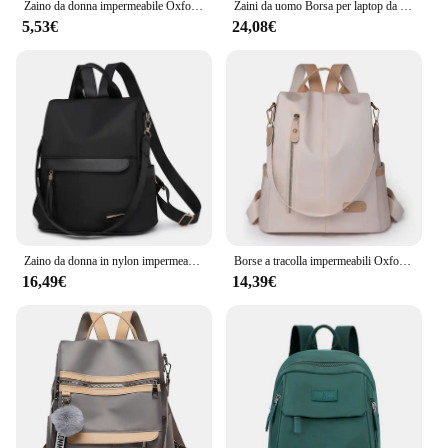
Zaino da donna impermeabile Oxford zaino da scuola antifurto di moda borsa a tracolla da viaggio di grande capacità femminile di design di lusso
Zaini da uomo Borsa per laptop da 17 pollici multifunzionale impermeabile antifurto con ricarica USB per studenti di viaggi d'affari
5,53€
24,08€
Zaino da donna in nylon impermeabile casual Nuove borse a tracolla da viaggio da donna di grande capacità Zaino antifurto femminile di marca di moda
Borse a tracolla impermeabili Oxford da donna Borsa da scuola in tinta unita per zaino da viaggio antifurto da donna per ragazze adolescenti
16,49€
14,39€