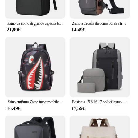
Zaino da uomo di grande capacità borsa da viaggio impermeabile con blocco Password leggera Casual borsa per Laptop antifurto da 16 pollici
Zaino a tracolla da uomo borsa a tracolla a tracolla a tracolla antifurto da viaggio moto Rider borse a tracolla maschili Oxford impermeabili
21,99€
14,49€
Zaino antifurto Zaino impermeabile da uomo Zaini per donna in tessuto Zaino da viaggio casual Zaino per studenti delle scuole senior
Business 15.6 16 17 pollici laptop zaino impermeabile donna USB School Bags uomo zaino antifurto Kida zainetto mochila hombre
16,49€
17,59€