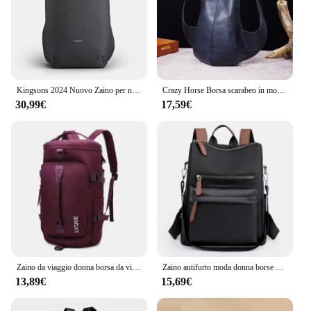
Kingsons 2024 Nuovo Zaino per notebook con ricarica USB Borsa per computer portatile da 15.6 pollici Borse da scuola impermeabili antifurto per ragazzi
Crazy Horse Borsa scarabeo in morbida pelle Zaino Borsa da libro antifurto impermeabile Borsa da viaggio multifunzionale di grande capacità per studenti
30,99€
17,59€
Zaino da viaggio donna borsa da viaggio Casual antifurto impermeabile di grande capacità con tracolla per bagagli e porta di ricarica USB zaini
Zaino antifurto moda donna borse da scuola impermeabili Casual per ragazza adolescente borsa a tracolla multifunzione zaino da viaggio
13,89€
15,69€