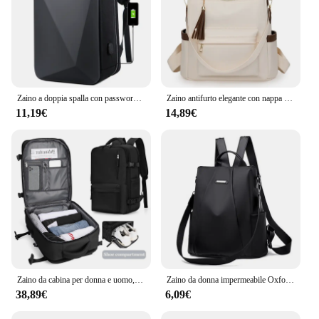
Zaino a doppia spalla con password da lavoro da uomo USB Borsa per computer antifurto di grande capacità Custodia rigida Zaino da viaggio impermeabile
Zaino antifurto elegante con nappa da donna Zaino versatile leggero in nylon impermeabile per borsa da viaggio semplice per pendolarismo da donna
11,19€
14,89€
Zaino da cabina per donna e uomo, zaino per laptop direzionale impermeabile antifurto per viaggi in aereo, borsa da viaggio grande per college
Zaino da donna impermeabile Oxford Zaino da scuola antifurto alla moda Borsa a tracolla da viaggio femminile di design di lusso di grande capacità
38,89€
6,09€