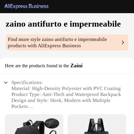
zaino antifurto e impermeabile
Find more style
zaino antifurto e impermeabile
products with AliExpress Business
Zaini
Here are the products found in the
Specifications:
Material: High-Density Polyester with PVC Coating
Product Type: Anti-Theft and Waterproof Backpack
Design and Style: Sleek, Modern with Multiple
Pockets
Usage and Purpose: Ideal for Daily Commuting,
Travel, and Outdoor Activities
Performance and Property: Durable, Resistant to
Water and Theft Attempts