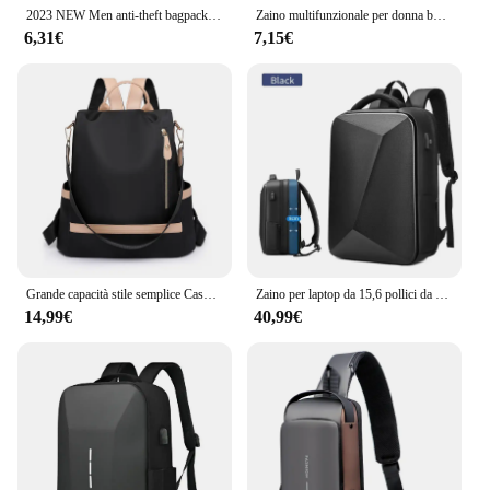
2023 NEW Men anti-theft bagpack women sling one shoulder bag boy waterproof travel small chest bag slim mini crossbody bag
Zaino multifunzionale per donna borsa impermeabile e antifurto a doppio uso semplice e Versatile
6,31€
7,15€
Grande capacità stile semplice Casual Mochila moda viaggio donna antifurto Backpaks tessuto impermeabile borse a tracolla di marca femminile
Zaino per laptop da 15,6 pollici da uomo Borsa da viaggio espandibile Zaino da lavoro antifurto impermeabile Borsa rigida in ABS con ricarica USB
14,99€
40,99€