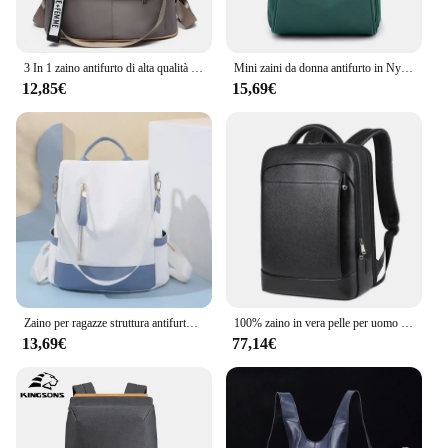
3 In 1 zaino antifurto di alta qualità da donna borse a tracolla Oxford impermeabili borse da scuola per borsa da viaggio zaino per ragazze adolescenti
Mini zaini da donna antifurto in Nylon impermeabile piccolo Bagpack Office Lady zaino da viaggio con tracolla Multi-tasche
12,85€
15,69€
Zaino per ragazze struttura antifurto borse da viaggio da donna resistenti all'usura impermeabili di grande capacità alla moda morbide KoreanStyle
100% zaino in vera pelle per uomo zaino per Laptop da 15.6 pollici carica USB antifurto impermeabile borse da viaggio maschili di grande capacità
13,69€
77,14€