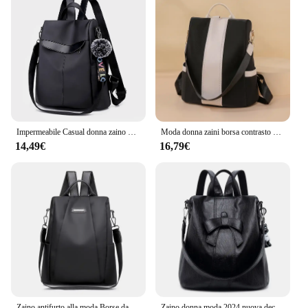
Impermeabile Casual donna zaino borsa antifurto Oxford zaino Mochila Hairball nappa scuola borsa a tracolla per adolescenti ragazza
Moda donna zaini borsa contrasto colore impermeabile antifurto zaino borsa a tracolla leggera per adolescenti ragazze Mochila
14,49€
16,79€
Zaino antifurto alla moda Borse da scuola impermeabili casual da donna per zaino da viaggio multifunzione con tracolla per ragazza adolescente
Zaino donna moda 2024 nuova decorazione fiocco borsa a tracolla antifurto per ragazze borsa impermeabile in pelle PU di grande capacità C3818