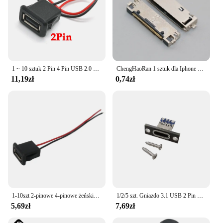
1 ~ 10 sztuk 2 Pin 4 Pin USB 2.0 siła żeńska Jack 2 P 4 P USB 2.0 złącze portu ładowania interfejs danych z kabel USB gniazdo ładowarki
ChengHaoRan 1 sztuk dla Iphone 4 4S 4g wymiana portu ładowania 30 Pin zasilania złącze ładowarki
11,19zł
0,74zł
1-10szt 2-pinowe 4-pinowe żeńskie gniazdo zasilania USB 2.0 2P 4P USB 2.0 Złącze portu ładowania Interfejs danych z kablem Gniazdo ładowarki USB
1/2/5 szt. Gniazdo 3.1 USB 2 Pin 4-pinowe złącze żeńskie złącze do ładowania DIY 3.1 USB typu C z płytką mocującą śrubę
5,69zł
7,69zł