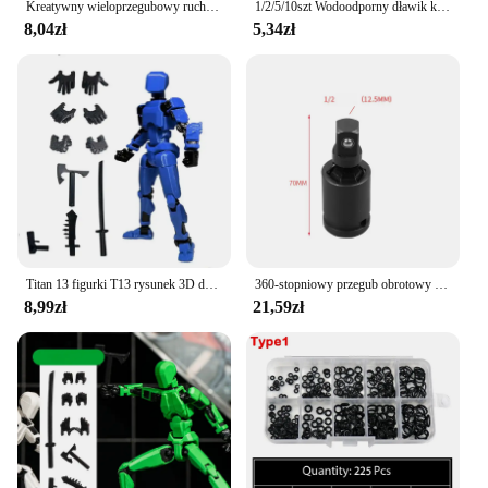
Kreatywny wieloprzegubowy ruchomy robot zmienny 3.0 3D manekin z nadrukiem manekin Model akcji lalka zabawka Kid Christmas Decora prezent
1/2/5/10szt Wodoodporny dławik kablowy Wejście kablowe IP68 PG7-PG36 Białe/czarne nylonowe złącze z tworzywa sztucznego
8,04zł
5,34zł
Titan 13 figurki T13 rysunek 3D drukowane wieloprzegubowe ruchome Lucky 13 figurka Nova 13 figurka manekin
360-stopniowy przegub obrotowy z przegubem obrotowym Adapter gniazda pneumatycznego Narzędzie ręczne 1/2 3/8 1/4 Adapter klucza udarowego z kulką gimbala
8,99zł
21,59zł