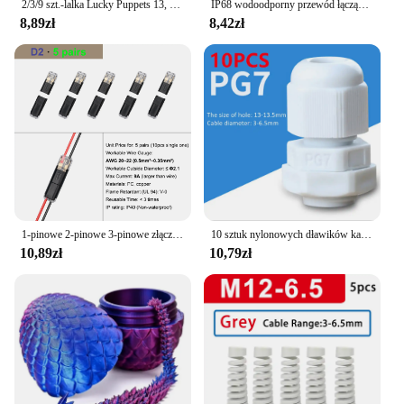
2/3/9 szt.-lalka Lucky Puppets 13, wiele kombinacji stylizacji Model robota, tani prezent świąteczny, fajna lalka robota dekoracja stołu
IP68 wodoodporny przewód łączący szybkie połączenie wodoodporne złącze 2/3 Pin lutowane mniej okablowanie lampy LED zewnętrzny terminal przeciwdeszczowy
8,89zł
8,42zł
1-pinowe 2-pinowe 3-pinowe złącze elektryczne Złącze kablowe do taśmy LED Połączenie samochodowe Okablowanie Złącze domowe Zacisk zaciskany
10 sztuk nylonowych dławików kablowych PG 7 9 11 13.5 16 19 wysokiej jakości drut IP68 plastikowe wodoodporne złącza tuleja kablowa regulowane złącza
10,89zł
10,79zł