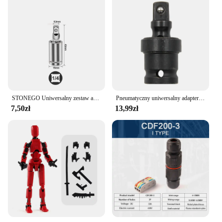
STONEGO Uniwersalny zestaw adapterów do kluczy pneumatycznych, 1/4 cala, 3/8 cala, 1/2 cala - stal chromowo-wanadowa
Pneumatyczny uniwersalny adapter przegubowy z armatą powietrzną 360-stopniowy przegub obrotowy klucz elektryczny akcesoria nasadowe narzędzie
7,50zł
13,99zł