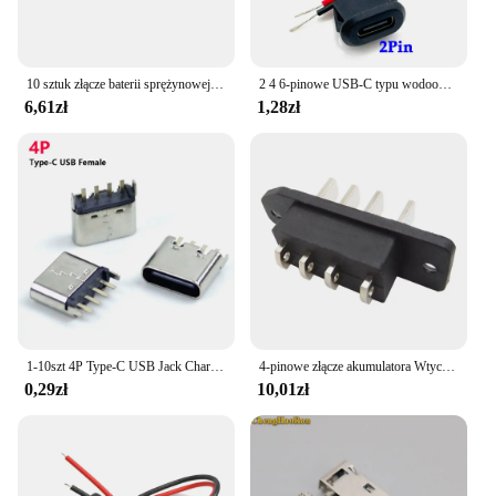
10 sztuk złącze baterii sprężynowej 2.54MM Pitch 2 3 4 5 6 Pin mężczyzna kobieta kontakt moc ładowania sprężyny siedzenia Test
2 4 6-pinowe USB-C typu wodoodporne złącze USB z bezpośrednią kompresją żeńskie gniazdo interfejs ładowarki z drut spawalniczy
6,61zł
1,28zł
1-10szt 4P Type-C USB Jack Charge Socket Connector 4Pin 4 Pin
4-pinowe złącze akumulatora Wtyczka zasilania Pojemnik akumulatora Wysokoprądowe męskie złącze żeńskie Złącze akumulatora Złącze wyładowcze roweru
0,29zł
10,01zł