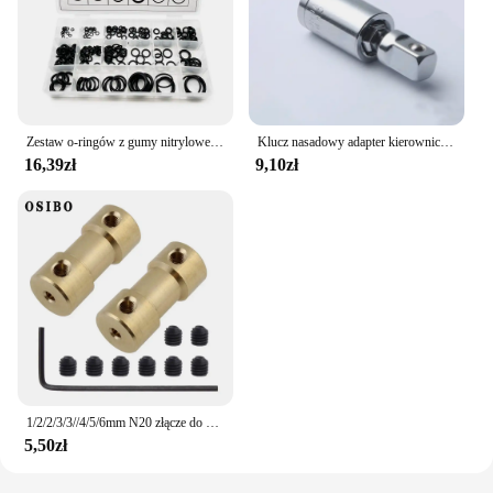
Zestaw o-ringów z gumy nitrylowej Asortyment Oring z 4-zestawem haczyków do różnych samochodów Naprawa pojazdów Hydraulika Myjka ciśnieniowa Powietrze
Klucz nasadowy adapter kierownicy 1/4 "3/8" 1/2" 360 stopni obrotowy przegub tulejowy klucz grzechotkowy konwerter kombinowany
16,39zł
9,10zł
1/2/2/3/3//4/5/6mm N20 złącze do wału silnika łącznik Adapter rękawa mosiądz skrzynia biegów wspólne dla zdalnie sterowana łódka RC samochód samolot
5,50zł