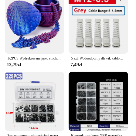
1/2PCS Wydrukowane jajko smoka z smokiem Pełna przegubowa model smoka Ruchoma obrotowa przegubowa ozdoba na biurko Zabawka dla dzieci
5 szt. Wodoodporny dławik kablowy PG7 Plastikowe złącze zapobiegające zginaniu M12 Nylon PA66 Dławiki skrętne PG9/11/13,5/16/19/21 Złącze
12,79zł
7,49zł
Zestaw gumowych pierścieni uszczelniających Uszczelki z gumy nitrylowej Zestaw naprawczy o-ringów wysokociśnieniowych Elastyczna opaska uszczelniająca Zestaw gumowych pierścieni O
Kauczuk nitrylowy NBR uszczelka pierścień silikonowy gumowy kran O-ring płaska uszczelka zestaw naprawczy o ring-.-