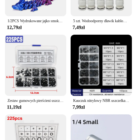
1/2PCS Wydrukowane jajko smoka z smokiem Pełna przegubowa model smoka Ruchoma obrotowa przegubowa ozdoba na biurko Zabawka dla dzieci
5 szt. Wodoodporny dławik kablowy PG7 Plastikowe złącze zapobiegające zginaniu M12 Nylon PA66 Dławiki skrętne PG9/11/13,5/16/19/21 Złącze
12,79zł
7,49zł
Zestaw gumowych pierścieni uszczelniających Uszczelki z gumy nitrylowej Zestaw naprawczy o-ringów wysokociśnieniowych Elastyczna opaska uszczelniająca Zestaw gumowych pierścieni O
Kauczuk nitrylowy NBR uszczelka pierścień silikonowy gumowy kran O-ring płaska uszczelka zestaw naprawczy o ring-.-
11,19zł
7,99zł