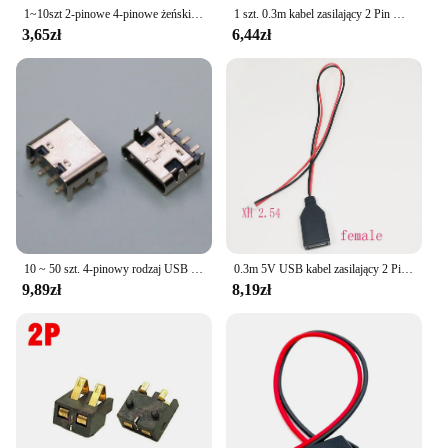
1~10szt 2-pinowe 4-pinowe żeńskie gniazdo zasilania USB 2.0 2P 4P USB 2.0 Złącze portu ładowania Interfejs danych z kablem Gniazdo ładowarki USB
1 szt. 0.3m kabel zasilający 2 Pin USB 2.0 żeński męski 4 przewód pinowy Jack ładowarka przewód ładujący złącze przedłużające DIY 5V linia
3,65zł
6,44zł
10 ~ 50 szt. 4-pinowy rodzaj USB SMT złącze wtykowe USB 3.1 typ C żeński SMD DIP do PCB DIY wysoki prąd Port ładowania
0.3m 5V USB kabel zasilający 2 Pin USB 2.0 kobieta 4 przewód pinowy Jack ładowarka przewód ładujący złącze przedłużające DIY
9,89zł
8,19zł