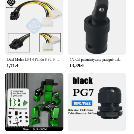
Dual Molex LP4 4 Pin do 8 Pin PCI-E Express konwerter przewód zasilający z adapterem złącze przewodu linii narzędzia
1/2 Cal pneumatyczny przegub uniwersalny 360 stopni klucz elektryczny obrotowe Adapter gniazda uderzenia powietrza Adapter gniazda narzędzia
1,71zł
13,89zł