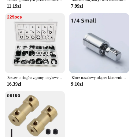
11,19zł
7,99zł
Zestaw o-ringów z gumy nitrylowej Asortyment Oring z 4-zestawem haczyków do różnych samochodów Naprawa pojazdów Hydraulika Myjka ciśnieniowa Powietrze
Klucz nasadowy adapter kierownicy 1/4 "3/8" 1/2" 360 stopni obrotowy przegub tulejowy klucz grzechotkowy konwerter kombinowany
16,39zł
9,10zł