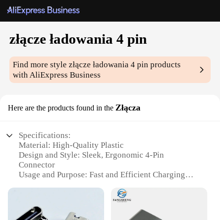
złącze ładowania 4 pin
Find more style
złącze ładowania 4 pin
products
with AliExpress Business
Złącza
Here are the products found in the
Specifications:
Material: High-Quality Plastic
Design and Style: Sleek, Ergonomic 4-Pin
Connector
Usage and Purpose: Fast and Efficient Charging
Typical Adaptive Scenario: Wide Range of
Electronic Devices
Shape or Size or Weight or Quantity: Compact and
Lightweight for Portability