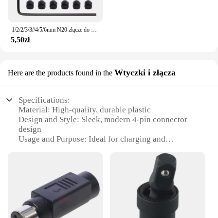
1/2/2/3/3//4/5/6mm N20 złącze do wału silnika łącznik Adapter rękawa mosiądz skrzynia biegów wspólne dla zdalnie sterowana łódka RC samochód samolot
5,50zł
Wtyczki i złącza
Here are the products found in the
Specifications:
Material: High-quality, durable plastic
Design and Style: Sleek, modern 4-pin connector
design
Usage and Purpose: Ideal for charging and
powering devices
Performance and Property: Robust, reliable
connectivity
Quantity: Available in sets for bulk purchases
Applicable Scenarios: Widely used in various
electronic devices and gadgets
Features: