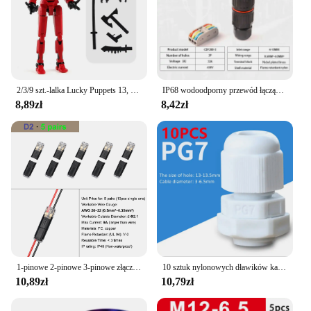
2/3/9 szt.-lalka Lucky Puppets 13, wiele kombinacji stylizacji Model robota, tani prezent świąteczny, fajna lalka robota dekoracja stołu
IP68 wodoodporny przewód łączący szybkie połączenie wodoodporne złącze 2/3 Pin lutowane mniej okablowanie lampy LED zewnętrzny terminal przeciwdeszczowy
8,89zł
8,42zł
1-pinowe 2-pinowe 3-pinowe złącze elektryczne Złącze kablowe do taśmy LED Połączenie samochodowe Okablowanie Złącze domowe Zacisk zaciskany
10 sztuk nylonowych dławików kablowych PG 7 9 11 13.5 16 19 wysokiej jakości drut IP68 plastikowe wodoodporne złącza tuleja kablowa regulowane złącza
10,89zł
10,79zł