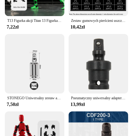
T13 Figurka akcji Titan 13 Figurka akcji Manekin Lucky 13 Figurka akcji z nadrukiem 3D Wieloprzegubowy ruchomy figurka akcji Nova 13 Zabawka
Zestaw gumowych pierścieni uszczelniających Uszczelki z gumy nitrylowej Zestaw naprawczy o-ringów wysokociśnieniowych Elastyczna opaska O Pierścienie gumowe
7,22zł
10,42zł
STONEGO Uniwersalny zestaw adapterów do kluczy pneumatycznych, 1/4 cala, 3/8 cala, 1/2 cala - stal chromowo-wanadowa
Pneumatyczny uniwersalny adapter przegubowy z armatą powietrzną 360-stopniowy przegub obrotowy klucz elektryczny akcesoria nasadowe narzędzie
7,50zł
13,99zł