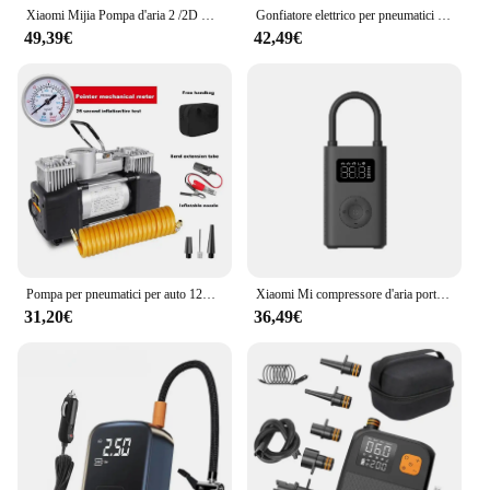
Xiaomi Mijia Pompa d'aria 2 /2D Compressore d'aria elettrico portatile 2 /2D Sensore pneumatici Mi Tesoro gonfiabile 2 per palla bici auto
Gonfiatore elettrico per pneumatici con compressore d'aria portatile per pompa d'aria per auto senza fili con display digitale LCD per palla da bicicletta per motociclette
49,39€
42,49€
Pompa per pneumatici per auto 12V 150PSI pompa ad aria elettrica per auto a doppio cilindro compressore d'aria portatile in metallo per impieghi gravosi gonfiatore per pneumatici per auto elettriche
Xiaomi Mi compressore d'aria portatile 2 gonfiatore digitale per pneumatici pompa ad aria elettrica con lampada a LED per auto moto biciclette
31,20€
36,49€