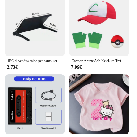
1PC di vendita caldo per computer e schermo TV rack di stoccaggio router wireless set-top box rack senza staffa di archiviazione perforata strumento divino
Cartoon Anime Ash Ketchum Trainer Blue Jacket Costume P-PokemonING Go Blue Jacket cappelli guanti per ragazzi ragazze Cosplay per la festa
2,73€
7,99€