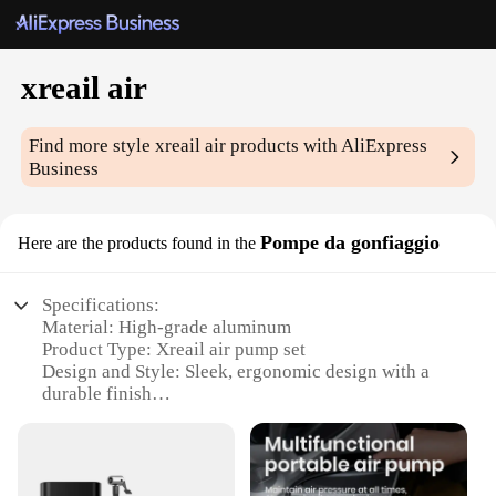
xreail air
Find more style
xreail air
products with AliExpress
Business
Pompe da gonfiaggio
Here are the products found in the
Specifications:
Material: High-grade aluminum
Product Type: Xreail air pump set
Design and Style: Sleek, ergonomic design with a
durable finish
Usage and Purpose: Ideal for inflating various
items, including sports balls, car tires, and inflatable
furniture
Performance and Property: Efficient and powerful,