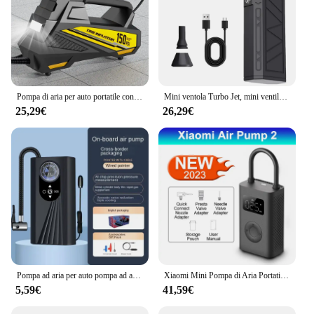
Pompa di aria per auto portatile con filo aggiornata 12V 150PSI Pompa di gonfiaggio per pneumatici elettrica Compressore d'aria per auto con luce a LED per bici da moto
Mini ventola Turbo Jet, mini ventilatore senza spazzole, spolverino elettrico con 3 marce regolabili 130000 RPM Velocità del vento 52 m/s Compute per auto
25,29€
26,29€
Pompa ad aria per auto pompa ad aria elettrica pneumatico per pompa ad aria per auto con misurazione della pressione dei pneumatici tesoro auto portatile
Xiaomi Mini Pompa di Aria Portatile 2 Norma Mijia Compressore D'aria Elettrico Tesoro 150PSI Tipo-C LED Multitool Gonfiatore Per Auto Automotive S
5,59€
41,59€