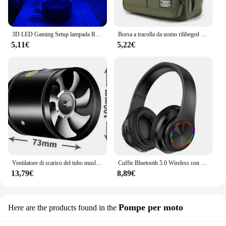
3D LED Gaming Setup lampada RGB USB Powered Gaming Room lampada per bambini camera da letto luci notturne lampada da tavolo a LED illuminazione per interni regali
Borsa a tracolla da uomo rilibeged borse a tracolla singole borsa portaoggetti di grande capacità borse a tracolla da lavoro Multi-tasche di moda
5,11€
5,22€
Ventilatore di scarico del tubo muslimb ventilatore dell'aria ventilazione del tubo metallico ventilatore di scarico Mini estrattore ventilatore da parete per wc da bagno
Cuffie Bluetooth 5.0 Wireless con microfono cuffie On-Ear cuffie audio Stereo cuffie pieghevoli da gioco sportivo
13,79€
8,89€
Pompe per moto
Here are the products found in the