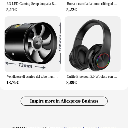
3D LED Gaming Setup lampada RGB USB Powered Gaming Room lampada per bambini camera da letto luci notturne lampada da tavolo a LED illuminazione per interni regali
Borsa a tracolla da uomo rilibeged borse a tracolla singole borsa portaoggetti di grande capacità borse a tracolla da lavoro Multi-tasche di moda
5,11€
5,22€
Ventilatore di scarico del tubo muslimb ventilatore dell'aria ventilazione del tubo metallico ventilatore di scarico Mini estrattore ventilatore da parete per wc da bagno
Cuffie Bluetooth 5.0 Wireless con microfono cuffie On-Ear cuffie audio Stereo cuffie pieghevoli da gioco sportivo
13,79€
8,89€
Inspire more in Aliexpress Business