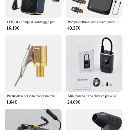
LEIBOO Pompa di gonfiaggio per pneumatici elettrica per compressore d'aria per auto senza fili per pneumatici AUTO per biciclette da moto con display digitale
Pompa elettrica paddleboard pompa SUP ricaricabile 20PSI pompa elettrica portatile a gonfiaggio a doppio stadio per kayak, finestre, SUPs
16,19€
43,37€
Pneumatico per auto mandrino pneumatico pompa di gonfiaggio connettore valvola adattatore Clip-on auto ottone 8mm valvola ruota pneumatico per pompa gonfiabile Dropship
Mini pompa d'aria elettrica per auto carica wireless portatile pompa per auto gonfiatore per pneumatici compressore d'aria adatto per palla per bici da moto per auto
1,64€
24,09€