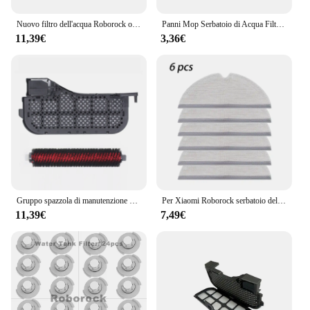
Nuovo filtro dell'acqua Roborock originale per S7 Max Ultra Mop stazione di lavaggio automatica Robot aspirapolvere pezzi di ricambio per accessori
Panni Mop Serbatoio di Acqua Filtro per xiaomi Roborock S5 S5MAX S6 S6MAX S6Pure Parti Generazione Bagnato Panni Mop accessori
11,39€
3,36€
Gruppo spazzola di manutenzione e filtro dell'acqua compatibile con Roborock S8 Pro Ultra
Per Xiaomi Roborock serbatoio dell'acqua 1/2 S5 S50 S51 S55 S6 S60 S65 E25 E35 E20 C10 T4 T6 Mi aspirapolvere filtro del serbatoio dell'acqua parti del panno del mocio
11,39€
7,49€