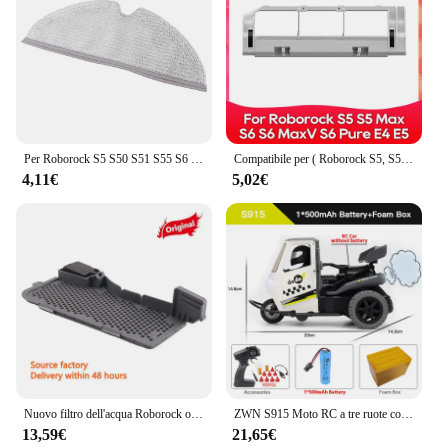
Per Roborock S5 S50 S51 S55 S6 S60 serbatoio dell'acqua e sostituzioni del filtro ricambi adatti accessori per aspirapolvere
Compatibile per ( Roborock S5, S5 Max, S6 MaxV, S6 Pure, E4, E5, S51, S52, S55 ) Rullo Spazzola Laterale Filtro Panno Accessori Pezzo
4,11€
5,02€
Nuovo filtro dell'acqua Roborock originale per S7 Max Ultra Mop Stazione dock di lavaggio automatico Robot Aspirapolvere Parti accessorie di ricambio
ZWN S915 Moto RC a tre ruote con spruzzo leggero 2.4G Telecomando elettrico ad alta velocità Emulazione Motociclette Giocattoli per bambini
13,59€
21,65€