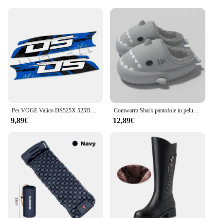
maintaining your canine's health. It's designed to
cater to the needs of large and small breeds alike,
ensuring that every member of your family stays
hydrated and healthy. With its advanced filtration
technology and user-friendly design, the xntong
wasserfilter is a must-have for anyone who cares
about the well-being of their canine companions.
Per VOGE Valico DS525X 525DSX DSX525 525 DSX moto Swingarm Sticker albero rotante braccio oscillante decalcomanie di protezione impermeabile
Comwarm Shark pantofole in peluche per donna uomo autunno e inverno pantofola in cotone caldo cartone animato antiscivolo scarpe da casa impermeabili all'aperto
9,89€
12,89€