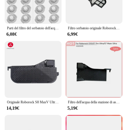
Parti del filtro del serbatoio dell'acqua per XiaoMi Roborock S50 S51 S52 S55 T4 T6 T60 T61 E20 E25 E35 C10 accessori per stracci in tessuto
Filtro serbatoio originale Roborock Onyx4-Cleaning per S8 Pro Ultra Mop Auto lavaggio Dock Station filtro acqua pezzi di ricambio
6,08€
6,99€
Originale Roborock S8 MaxV Ultra aspirapolvere Dock Station serbatoio di pulizia accessori per filtri dell'acqua
Filtro dell'acqua della stazione di aspirazione con setaccio rimovibile per pezzi di ricambio originali Roborock O35 /S7 Pro Ultra /S7 Maxv Ultra G10/G10S
14,19€
5,19€