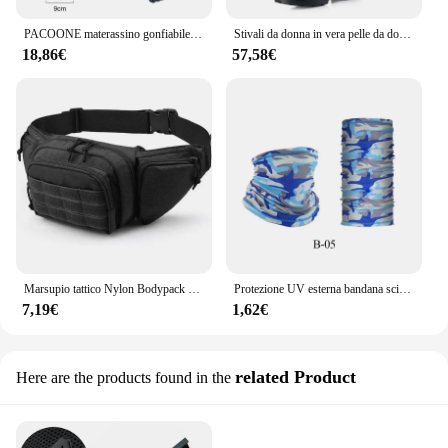
PACOONE materassino gonfiabile da campeggio all'aperto con cuscini materassino gonfiabile ultraleggero pompa di gonfiaggio incorporata escursionismo da viaggio
Stivali da donna in vera pelle da donna WOIZGIC piattaforma in lana di neve pelliccia di peluche inverno caldo cerniera con tacco medio Plus Size 42 43
18,86€
57,58€
Marsupio tattico Nylon Bodypack escursionismo custodia per telefono sport all'aria aperta Armygreen uomini caccia arrampicata cintura da campeggio Cs borse softair
Protezione UV esterna bandana sciarpa scaldacollo pesca multifunzionale escursionismo ciclismo viso copricapo copricapo Bandana
7,19€
1,62€
related Product
Here are the products found in the