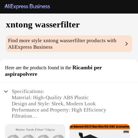
xntong wasserfilter
Find more style
xntong wasserfilter
products with
AliExpress Business
Ricambi per
Here are the products found in the
aspirapolvere
Specifications:
Material: High-Quality ABS Plastic
Design and Style: Sleek, Modern Look
Performance and Property: High Efficiency
Filtration
Parts and Accessories: Comprehensive Set of Filters
Usage and Purpose: Ideal for Home and Commercial
Vacuum Cleaners