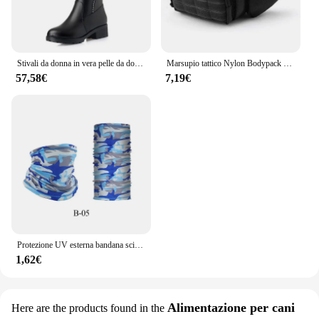
Stivali da donna in vera pelle da donna WOIZGIC piattaforma in lana di neve pelliccia di peluche inverno caldo cerniera con tacco medio Plus Size 42 43
Marsupio tattico Nylon Bodypack escursionismo custodia per telefono sport all'aria aperta Armygreen uomini caccia arrampicata cintura da campeggio Cs borse softair
57,58€
7,19€
Protezione UV esterna bandana sciarpa scaldacollo pesca multifunzionale escursionismo ciclismo viso copricapo copricapo Bandana
1,62€
Alimentazione per cani
Here are the products found in the