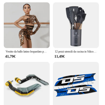
Vestito da ballo latino leopardato per ragazze Costume da spettacolo monospalla Cha Cha Samba abbigliamento da allenamento per bambini vestito latino DNV17198
12 pezzi utensili da cucina in Silicone pentole antiaderenti Set di utensili da cucina spatola pala fruste per uova manico in legno Set di utensili da cucina
41,79€
11,49€