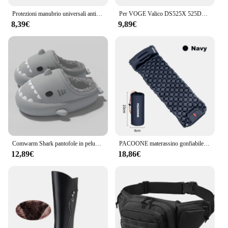
Protezioni manubrio universali antivento da 7/8 "per moto Scooter Mountain E-Bike protezione leva freno con rinforzo in alluminio
Per VOGE Valico DS525X 525DSX DSX525 525 DSX moto Swingarm Sticker albero rotante braccio oscillante decalcomanie di protezione impermeabile
8,39€
9,89€
Comwarm Shark pantofole in peluche per donna uomo autunno e inverno pantofola in cotone caldo cartone animato antiscivolo scarpe da casa impermeabili all'aperto
PACOONE materassino gonfiabile da campeggio all'aperto con cuscini materassino gonfiabile ultraleggero pompa di gonfiaggio incorporata escursionismo da viaggio
12,89€
18,86€