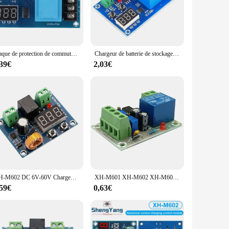
e range of applications, from consumer electronics to
essionals and enthusiasts alike. The xh m602 Integrated
Plaque de protection de commutateur de commande de charge de batterie XH-M602 LED AC 220V 3.7-120V pour la charge de batterie de stockage de moto de voiture
Chargeur de batterie de stockage au lithium AC 220V, contrôle numérique XH-M602, charge de la batterie, technologie de contrôle, interrupteur de commande, panneau de protection
,39€
2,03€
iendly, making them accessible to a broad audience. Whether
 sets, making them an excellent choice for both individual
of both worlds for anyone involved in the electronics
XH-M602 DC 6V-60V Chargeur Tech Digital Control Battery Control Tech Lithium Storage Battery Charger Control Switch Protectio
XH-M601 XH-M602 XH-M603 XH-M604 XH-M609 /611 6V-60V batterie de contrôle numérique Module de chargeur de carte de Protection de batterie au Lithium
,59€
0,63€