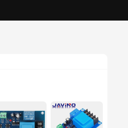
signed to ensure optimal performance in a variety of
olkit. Their compact design and efficient functionality make