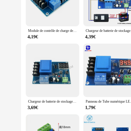
them a perfect fit for various electronic projects, ensuring th
**Versatile Integration for Every Need**
The xh m602 Integrated Circuits are not just a product; they a
industrial equipment. Their advanced technology allows for s
Circuits are designed to be adaptable, ensuring that they can
Module de contrôle de charge de batterie à commande numérique XH-M602, AC 220V, stockage de batterie au Lithium, panneau de Protection de commutateur de commande de chargeur de batterie
Chargeur de batterie de stock
**Ease of Use and Accessibility**
4,19€
4,39€
The xh m602 Integrated Circuits are not just about performan
you're looking to purchase these circuits for personal use or
users and bulk purchasers. The xh m602 Integrated Circuits ar
industry.
Chargeur de batterie de stockage au lithium AC 220V, contrôle numérique XH-M602, charge de la batterie, technologie de contrôle, interrupteur de commande, panneau de protection
Panneau de Tube numérique LED 3 Bits CNC XH-M602-3
3,69€
1,79€