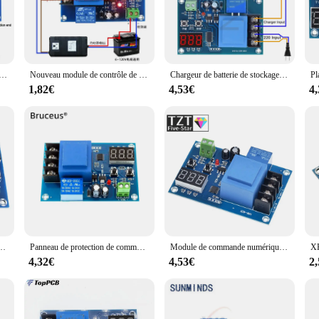
at your circuits are robust and reliable.
re a solution. With their versatile nature, these circuits are suitable for a wid
eamless integration into existing systems, making them a go-to choice for prof
 be utilized in various scenarios, from complex projects to simple repairs.
age au lithium AC 220V, contrôle numérique XH-M602, charge de la batterie, technologie de contrôle, interrupteur de commande, panneau de protection
Nouveau module de contrôle de charge de batterie au lithium de batterie de commande numérique XH-M602 panneau de Protection de commutateur de contrôle de charge de batterie
Chargeur de batterie de stockage au lithium AC 220V, contrôle numérique XH-M602, charge de la batterie, technologie de contrôle, interrupteur de commande, panneau de protection
1,82€
4,53€
4
ce; they are also about ease of use. Their design ensures that they are user-fr
 as a wholesale vendor, the xh m602 Integrated Circuits are available for sale in
e a testament to the blend of technology and accessibility, providing the best 
.7 V, panneau de Protection de commutateur de Module de commande de charge de batterie au Lithium, 120
Panneau de protection de commutateur de charge de module de développement de batterie au lithium de contrôle numérique XH-M602
Module de commande numérique de charge de batterie, panneau de Protection de commutateur de commande de chargeur de batterie au Lithium ca XH-M602 V 220
4,32€
4,53€
2