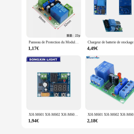
Panneau de Protection du Module de commande de charge de batterie au Lithium 12V 24V, panneau de chargeur de batterie XH-M600 XH-M601 XH-M602 XH-M603 XH-M604
Chargeur de batterie de stock
1,17€
4,49€
XH-M601 XH-M602 XH-M603 XH-M609 XH-M214 XH-M802 12V-36V Digital Control Batterie Lithium Protection Conseil Chargeur Tech
XH-M601 XH-M602 XH-M603 
1,94€
2,18€