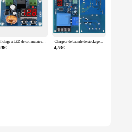
Affichage à LED de commutateur de déconnexion de basse tension XH-M609 sur-décharge protègent pour la batterie au lithium XH-M602 XH-M603 XH-M604 XH-M608
Chargeur de batterie de stockage au lithium AC 220V, contrôle numérique XH-M602, charge de la batterie, technologie de contrôle, interrupteur de commande, panneau de protection
,28€
4,53€