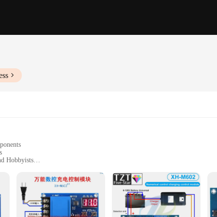
ess
ponents
s
nd Hobbyists
t Design
Circuits
nce and reliability. These advanced electronic components are meticulously de
bbyist, the xh m602 Integrated Circuits are an indispensable addition to your to