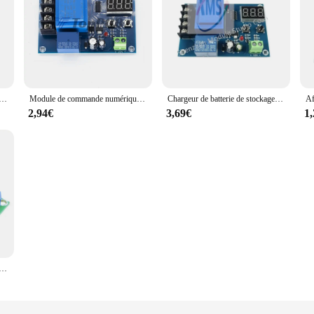
age au lithium AC 220V, contrôle numérique XH-M602, charge de la batterie, technologie de contrôle, interrupteur de commande, panneau de protection
Module de commande numérique de charge de batterie, panneau de Protection de commutateur de commande de chargeur de batterie au Lithium ca XH-M602 V 220
Chargeur de batterie de stockage au lithium AC 220V, contrôle numérique XH-M602, charge de la batterie, technologie de contrôle, interrupteur de commande, panneau de protection
2,94€
3,69€
1
XH-M604 Numérique LED Affichage Batterie Au Lithium Chargeur Commutateur De Commande Protection Conseil Tech 12V 24V 6-60V