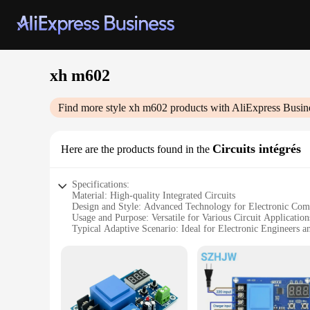
xh m602
Find more style
xh m602
products with AliExpress Busin
Circuits intégrés
Here are the products found in the
Specifications:
Material: High-quality Integrated Circuits
Design and Style: Advanced Technology for Electronic Com
Usage and Purpose: Versatile for Various Circuit Application
Typical Adaptive Scenario: Ideal for Electronic Engineers a
Shape or Size or Weight or Quantity: Compact and Efficien
Performance and Property: Reliable and Durable Integrated 
Features:
**Unmatched Performance and Reliability**
The xh m602 Integrated Circuits are the epitome of performa
applications. Whether you're a professional engineer or a ho