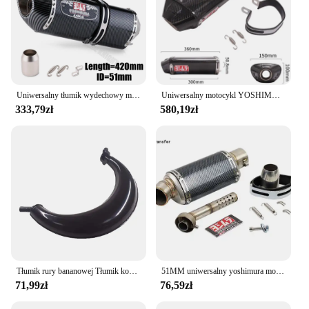
Uniwersalny tłumik wydechowy motocykla Yoshimura 51mm 420mm ucieczka z DB zabójcą dla Yamaha Kawasaki Suzuki Honda części wydechowe
Uniwersalny motocykl YOSHIMURA RS-5 rura wydechowa wydechowy Moto DB zabójca dla CBR600 RR F5 CBR1000 TNT899 TNT1130 Daytona 675R
333,79zł
580,19zł
Tłumik rury bananowej Tłumik komory wydechowej dla 49cc 60cc 66cc 80cc 100cc 2-suwowy silnik gazowy Rower z napędem
51MM uniwersalny yoshimura motocyklowy tłumik wydechowy do Yamaha R3 PCX125 NMAX155 FZ1N Z900 S1000RR CBR500R R6
71,99zł
76,59zł