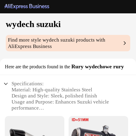
wydech suzuki
Find more style
wydech suzuki
products with
AliExpress Business
Rury wydechowe rury
Here are the products found in the
Specifications:
Material: High-quality Stainless Steel
Design and Style: Sleek, polished finish
Usage and Purpose: Enhances Suzuki vehicle
performance
Performance and Property: Improves airflow and
horsepower
Parts and Accessories: Comes as a complete set
Applicable Scenario: Ideal for Suzuki owners