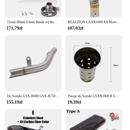
51mm 60mm 63mm tłumik wydechowy motocykla Yoshimura z włókna węglowego ucieczka dla Honda Kawasaki Yamaha Suzuki zmodyfikowane części wydechowe
REALZION GSXR1000 K6 Motocyklowa rura wydechowa Middle Link Pipe Slip-on Tłumik Escape Dla Suzuki GSXR 1000 2003-2006 K3 K4 K5
171,79zł
107,03zł
Do Suzuki GSX-R600 GSX-R750 2011-2023 Wydech ze stali nierdzewnej Mid Link Pipe Connect Tube Slip on GSX-R GSXR 600 750
Pasuje do Suzuki GSXR1000 R GSXR600 750 motocykl uniwersalny przedni katalizator 48mm-61mm DB zabójca wymienny tłumik tłumik wydechowy
155,19zł
19,39zł