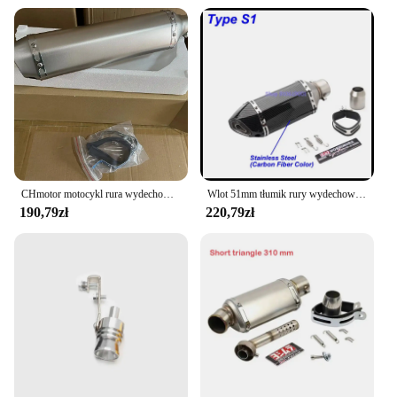
CHmotor motocykl rura wydechowa tłumik tłumik ucieczka Moto DB zabójca dla YAMAHA SUZUKI KAWASAKI HONDA
Wlot 51mm tłumik rury wydechowej motocykla Yoshimura ucieczka Moto uniwersalny dla GSR 600 750 GSXR 1000 1300 PCX TMAX KTM ER6N itp
190,79zł
220,79zł