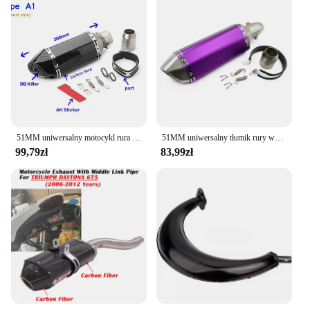
51MM uniwersalny motocykl rura wydechowa tłumik wyścigi ucieczka ak wydechowy Moto dla yamaha r15 tmax 500 FZ6 CB400 er6n cb650
51MM uniwersalny tłumik rury wydechowej motocykla DB zabójca pitbike ucieczka moto motocross piaggio cafe racer trk PCX 125 502 TMAX
99,79zł
83,99zł