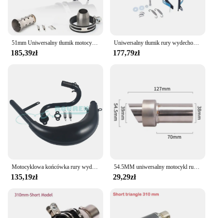
51mm Uniwersalny tłumik motocyklowy SC z tłumikiem ze stali z DB Killer do Z800 Z900 R3 R25 CBR600 S1000RR MT07 MT09
Uniwersalny tłumik rury wydechowej motocykla 470mm tłumik ucieczka Moto DB zabójca dla YAMAHA SUZUKI KAWASAKI HONDA
185,39zł
177,79zł
Motocyklowa końcówka rury wydechowej Banana Silnik gazowy Zakrzywiony do motocykla 50 80cc 2-suwowy Tłumik Pit Dirt Bike Zmodyfikowane części do skuterów
54.5MM uniwersalny motocykl rura wydechowa tłumik ucieczka Moto tłumik hałasu ze stali nierdzewnej DB zabójca dźwięk dla YAMAHA dla BMW
135,19zł
29,29zł