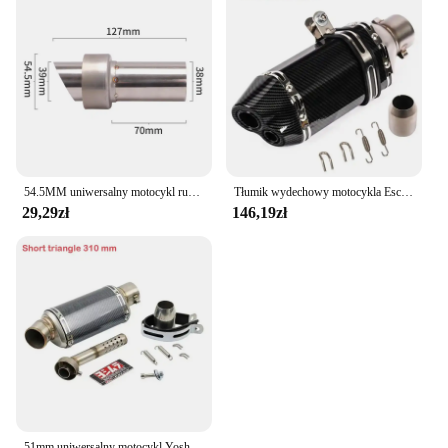
54.5MM uniwersalny motocykl rura wydechowa tłumik ucieczka Moto tłumik hałasu ze stali nierdzewnej DB zabójca dźwięk dla YAMAHA dla BMW
Tłumik wydechowy motocykla Escape Moto Tube 51 mm
29,29zł
146,19zł
51mm uniwersalny motocykl Yoshimura tłumik wydechowy ucieczka 310 370 440mm rura 100cc-1000cc ATV GP skuter dla fz6 pcx125