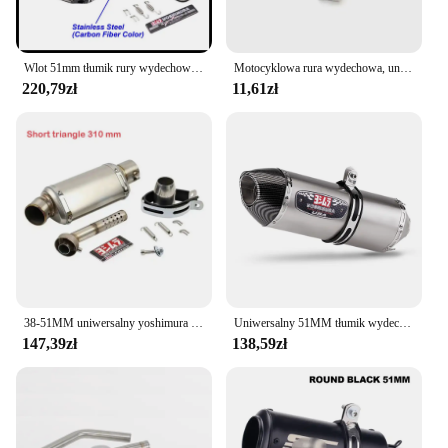
Wlot 51mm tłumik rury wydechowej motocykla Yoshimura ucieczka Moto uniwersalny dla GSR 600 750 GSXR 1000 1300 PCX TMAX KTM ER6N itp
Motocyklowa rura wydechowa, uniwersalny gwizdek wydechowy turbiny, zmodyfikowany z symulatorem dźwięku wydechowego, echosonda rury samochodowej
220,79zł
11,61zł
38-51MM uniwersalny yoshimura motocyklowy tłumik wydechowy ucieczka do BMW Yamaha Kawasaki
Uniwersalny 51MM tłumik wydechowy motocykla yoshimura R77 dla MT09 MT07 R3 ZX4R ZX6R Z400 CBR500 150CC
147,39zł
138,59zł