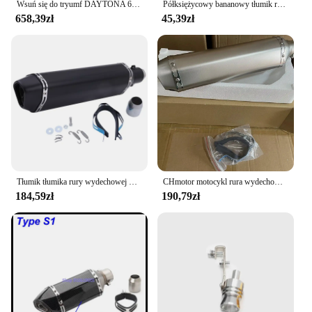
Wsuń się do tryumf DAYTONA 675 2006 - 2012 motocyklowy układ wydechowy zmodyfikowany tłumik z włókna węglowego z rura z łączem pośrednim
Półksiężycowy bananowy tłumik rury ze stopu stali do 2-suwowych silników 49cc 60cc 66cc 80cc rower z napędem
658,39zł
45,39zł
Tłumik tłumika rury wydechowej motocykla 370mm i 470mm ucieczka Moto DB Killer dla YAMAHA SUZUKI KAWASAKI HONDA
CHmotor motocykl rura wydechowa tłumik tłumik ucieczka Moto DB zabójca dla YAMAHA SUZUKI KAWASAKI HONDA
184,59zł
190,79zł