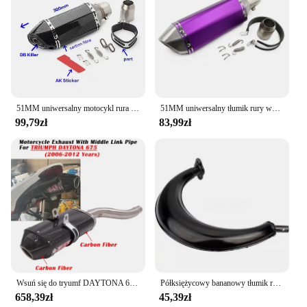
51MM uniwersalny motocykl rura wydechowa tłumik wyścigi ucieczka ak wydechowy Moto dla yamaha r15 tmax 500 FZ6 CB400 er6n cb650
51MM uniwersalny tłumik rury wydechowej motocykla DB zabójca pitbike ucieczka moto motocross piaggio cafe racer trk PCX 125 502 TMAX
99,79zł
83,99zł
Wsuń się do tryumf DAYTONA 675 2006 - 2012 motocyklowy układ wydechowy zmodyfikowany tłumik z włókna węglowego z rura z łączem pośrednim
Półksiężycowy bananowy tłumik rury ze stopu stali do 2-suwowych silników 49cc 60cc 66cc 80cc rower z napędem
658,39zł
45,39zł