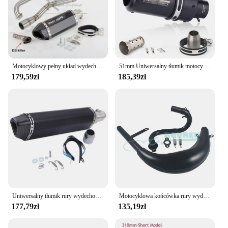
Motocyklowy pełny układ wydechowy Zmodyfikowana rura łącząca środkowa Slip On do YAMAHA YZF-R15 R5 MT-15 MT 15 V3 2008-2019
51mm Uniwersalny tłumik motocyklowy SC z tłumikiem ze stali z DB Killer do Z800 Z900 R3 R25 CBR600 S1000RR MT07 MT09
179,59zł
185,39zł
Uniwersalny tłumik rury wydechowej motocykla 470mm tłumik ucieczka Moto DB zabójca dla YAMAHA SUZUKI KAWASAKI HONDA
Motocyklowa końcówka rury wydechowej Banana Silnik gazowy Zakrzywiony do motocykla 50 80cc 2-suwowy Tłumik Pit Dirt Bike Zmodyfikowane części do skuterów
177,79zł
135,19zł