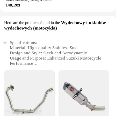
148,19zł
Wydechowy i układów
Here are the products found in the
wydechowych (motocykla)
Specifications:
Material: High-quality Stainless Steel
Design and Style: Sleek and Aerodynamic
Usage and Purpose: Enhanced Suzuki Motorcycle
Performance
Typical Adaptive Scenario: Suzuki Motorcycle
Modification
Shape or Size or Weight or Quantity: Custom-fit for
Suzuki Motorcycles
Performance and Property: Improved Airflow and
Engine Efficiency
Features:
**Optimized Performance for Suzuki
Motorcycles**