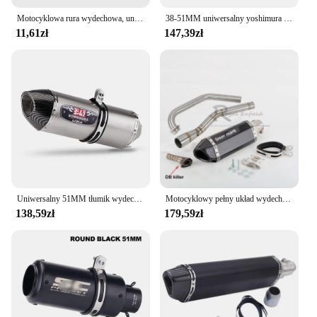
Motocyklowa rura wydechowa, uniwersalny gwizdek wydechowy turbiny, zmodyfikowany z symulatorem dźwięku wydechowego, echosonda rury samochodowej
38-51MM uniwersalny yoshimura motocyklowy tłumik wydechowy ucieczka do BMW Yamaha Kawasaki
11,61zł
147,39zł
Uniwersalny 51MM tłumik wydechowy motocykla yoshimura R77 dla MT09 MT07 R3 ZX4R ZX6R Z400 CBR500 150CC
Motocyklowy pełny układ wydechowy Zmodyfikowana rura łącząca środkowa Slip On do YAMAHA YZF-R15 R5 MT-15 MT 15 V3 2008-2019
138,59zł
179,59zł