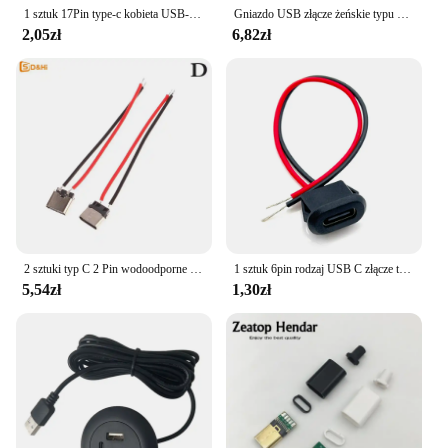
1 sztuk 17Pin type-c kobieta USB-C 3.1 Test płytka drukowana typ adaptera C mężczyzna kobieta gniazdo złącza dla linia danych kabel drutu transferu
Gniazdo USB złącze żeńskie typu C 2Pin drut spawalniczy do telefonu DIY Port ładowania kabel do ładowarki części do naprawy adaptera kabel z wtyczką
2,05zł
6,82zł
2 sztuki typ C 2 Pin wodoodporne żeńskie gniazdo USB C Port z otworem na śrubę szybkie ładowanie interfejs ładowarki złącze z kablem USB
1 sztuk 6pin rodzaj USB C złącze type-c z klamrą karty kobieta 5A wysoki prąd szybkie ładowanie Jack Port usb-c wtyczka ładowarki gniazdo
5,54zł
1,30zł