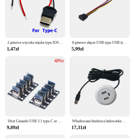
2-pinowa wtyczka męska typu IOS typu C USB ze złączem na kartę chipową do wtyczek do kabla do iphone typ-C
6-pinowe złącze USB typu USB typu C wodoodporne z gniazdem żeńskim PH 2.0 wysoki prąd szybkie ładowanie portu Jack ze stykiem danych
1,47zł
5,99zł
10szt Gniazdo USB 3.1 typu C ze śrubową płytką mocującą Gniazdo USB typu C 3.1 typu C 2-pinowe 4-pinowe złącze żeńskie Jack Port ładowania
Wbudowana biurkowa ładowarka TYPE-C USB do mebli gniazdo sofy wielofunkcyjne ukryte złącze kabel szybkiego ładowania
9,89zł
17,31zł