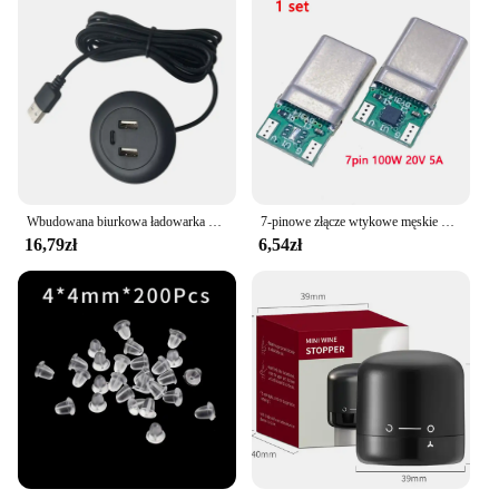
Wbudowana biurkowa ładowarka TYPE-C USB do mebli gniazdo sofy wielofunkcyjne ukryte złącze kabel szybkiego ładowania
7-pinowe złącze wtykowe męskie USB 3.1 TYPE-C Części do lutowania linii danych Do notebooka PD 100W 20V 5A Prądowy kabel do ładowania dużej mocy
16,79zł
6,54zł