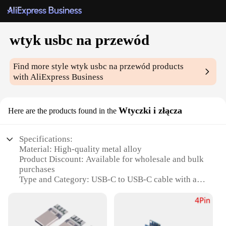
wtyk usbc na przewód
Find more style
wtyk usbc na przewód
products
with AliExpress Business
Wtyczki i złącza
Here are the products found in the
Specifications:
Material: High-quality metal alloy
Product Discount: Available for wholesale and bulk
purchases
Type and Category: USB-C to USB-C cable with a
sleek design
Design and Style: Slim and durable, featuring a
braided nylon exterior
Usage and Purpose: Ideal for charging and data