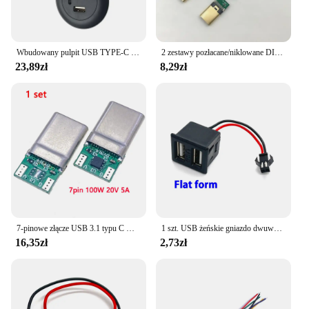
Wbudowany pulpit USB TYPE-C ładowarka do mebli gniazdo sofy wielofunkcyjne ukryte złącze kabel szybkiego ładowania
2 zestawy pozłacane/niklowane DIY USB 3.1 OTG USB3.1 typ C 5P męskie złącze ładowarka kablowa do naprawy USB-C do telefonu
23,89zł
8,29zł
7-pinowe złącze USB 3.1 typu C męskie DIY z wtyczką lutowniczą Gniazdo dołączone PC Board PD100W 20V 5A prądowy kabel ładujący dużej mocy
1 szt. USB żeńskie gniazdo dwuwarstwowe typu C USB żeńska lampa gniazdo ładowania gniazdo zasilania ze złączem kablowym
16,35zł
2,73zł