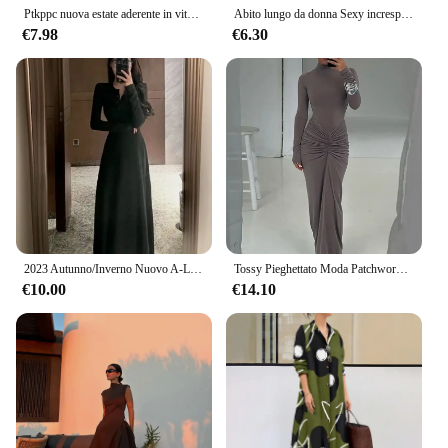
Ptkppc nuova estate aderente in vita elegante stile francese vestito da carro armato manica corta grigio da donna vestito lungo vestito Sexy
Abito lungo da donna Sexy increspato senza maniche Slim Solid Summer Party Back Split Dress Clubwear abiti da donna Vestido
€7.98
€6.30
2023 Autunno/Inverno Nuovo A-Line Abito lungo Dimagrante Vita aderente in cotone lavorato a maglia Fiocco di neve Abito a costine per le donne
Tossy Pieghettato Moda Patchwork Abito Lungo da Donna a Vita Alta Manica Lunga Solido Sottile Vestito da Partito Estate 2024 Abito Maxi Femminile
€10.00
€14.10