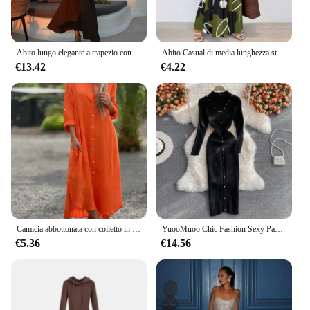
Abito lungo elegante a trapezio con colletto alto per le donne Abiti lunghi slim pieghettati solidi alla moda 2024 Abiti da ballo per feste da sera della nuova signora
Abito Casual di media lunghezza stampato sul davanti con bottoni a maniche lunghe da donna stampa casuale, abiti da camicia comodi e traspiranti
€13.42
€4.22
Camicia abbottonata con colletto in cotone e lino blu da donna elegante Abito lungo Abiti cardigan a maniche lunghe casual alla moda da donna
YuooMuoo Chic Fashion Sexy Package fianchi abito invernale lavorato a maglia donna Slim elastico aderente abito lungo Streetwear Lady Party Vestido
€5.36
€14.56