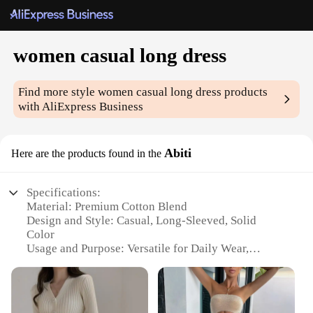
women casual long dress
Find more style
women casual long dress
products
with AliExpress Business
Abiti
Here are the products found in the
Specifications:
Material: Premium Cotton Blend
Design and Style: Casual, Long-Sleeved, Solid
Color
Usage and Purpose: Versatile for Daily Wear,
Events, or Casual Gatherings
Shape or Size: Generous Fit, Available in Multiple
Sizes
Performance and Property: Comfortable, Breathable