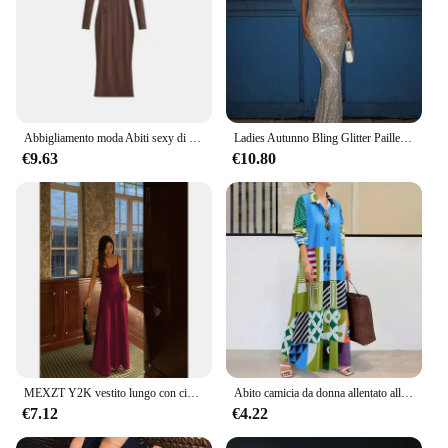
Abbigliamento moda Abiti sexy di media lunghezza con cappuccio solido Donna Elegante abito casual a maniche lunghe Abito aderente aderente aderente Vestaglie Streetwear
Ladies Autunno Bling Glitter Paillettes New Fashion Abito da sera da sera Donna Senza maniche Backless Maxi Abiti Clubwear Abiti autunnali
€9.63
€10.80
MEXZT Y2K vestito lungo con cinturino nero donna Streetwear senza maniche abiti di un pezzo vestito estivo aderente coreano abiti eleganti estivi
Abito camicia da donna allentato alla moda con stampa geometrica casuale da donna, casual, per le vacanze, per pendolari, comodo abito lungo
€7.12
€4.22