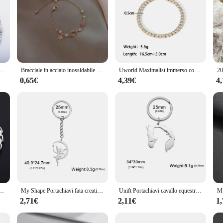
mm Catena a mano con maglie in rilievo per donna Uomo Bracciale diagonale fatto a mano Cavigliere Gioielli in metallo Regalo
Bracciale in acciaio inossidabile New Style Simplicity thrust Moon braccialetto di lusso leggero per le donne gioielli temperamento abbigliamento quotidiano
Uworld Maximalist immerso con pietre preziose di zirconi cubici Bracciale in acciaio inossidabile per gioielli da donna Bracciale regalo Gioiello impermeabile
0,65€
4,39€
4
 da 4.2mm per donna uomo Punk Rock Boy Chunky Metal Jewelry Wristband cavigliere catena a mano alla caviglia
My Shape Portachiavi fata creativo Fantasy Elf portachiavi per le donne ragazze borsa in acciaio inossidabile portachiavi per auto gioielli di moda all'ingrosso
Unift Portachiavi cavallo equestre donna guerriero acciaio inossidabile Cowboy Cowgirl portachiavi moda animale gioielli borsa accessori
2,71€
2,11€
1