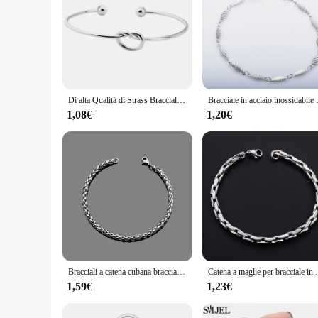
Di alta Qualità di Strass Braccialetti con ciondoli Zircone Multi-Strato In Acciaio Inox Fine Del Braccialetto Del Braccialetto Per Le Donne Amico best Regalo
Bracciale in acciaio inossidabile da 3,5 
1,08€
1,20€
Bracciali a catena cubana bracciale in acciaio inossidabile catena a chiglia 3/5 Mm Curb per uomo donna spedizione gratuita offerta di fabbrica gioielli Punk
Catena a maglie per bracciale in acciaio inossidabile
1,59€
1,23€