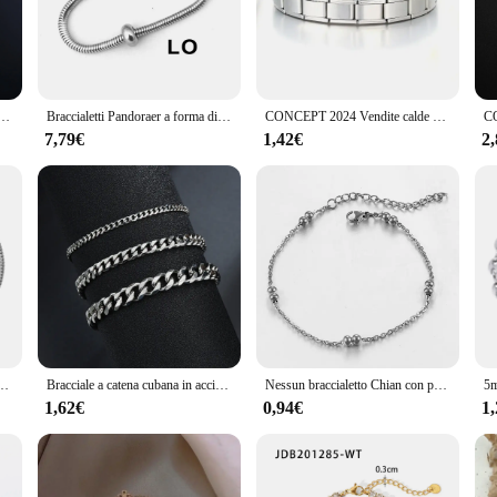
ch of sophistication to your casual outfit, these stainless steel jewels are vers
g you to mix and match to create a unique look. The bracelets are not only a fash
nossidabile da uomo per donna braccialetto a mano oro/argento colore piede cavigliera accessori per gioielli regalo fai da te
Braccialetti Pandoraer a forma di cuore in acciaio inossidabile da 13-21 cm adatti a ciondoli fai da te gioielli di compleanno bambini Gilrs donne regali Acero Inoxidable
CONCEPT 2024 Vendite calde Me Fashion Nuovo braccialetto con ciondoli italiani Acciaio inossidabile Un articolo 18 moduli Bracciale da 9 mm Gioielli
7,79€
1,42€
2
xcellent addition to your inventory. The stainless steel jewels are designed to a
in different sizes and styles, ensuring that you have something for everyone. Wit
nvestment for any business.
colore oro piatto serpente catena braccialetto Extender 3cm moda donna gioielli regali per feste
Bracciale a catena cubana in acciaio inossidabile Hip Hop per donna 3 5 7 mm Bracciale semplice da uomo in acciaio inossidabile Gioielli color oro
Nessun braccialetto Chian con perline Color oro in acciaio inossidabile sbiadito per le donne Gril Fashion Jewelry Gift Dropshipping all'ingrosso
1,62€
0,94€
1