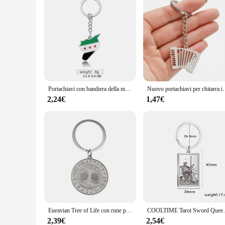
Portachiavi con bandiera della mappa della Siria in acciaio inossidabile Portachiavi con ciondolo geometrico personalizzato unisex Porta borsa Gioielli per donna Uomo
Nuovo portachiavi per chitarra in acciaio inossidabile portachiavi a f
2,24€
1,47€
Eueavian Tree of Life con rune portachiavi in acciaio inossidabile per donna uomo Yggdrasil Protection portachiavi Inspirational amuleto Jewelry
COOLTIME Tarot Sword Queen portachiavi per donna 
2,39€
2,54€