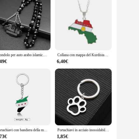
Ciondolo per auto arabo islamico Corano nuvola per donna uomo acciaio inossidabile color oro musulmano 33 perline di preghiera gioielli con catena di vetro
Collana con mappa del Kurdistan per le donne collane con ciondolo bandiera Color oro portachiavi con catena a clavicola in acciaio inossidabile regalo di gioielli
,49€
6,40€
Portachiavi con bandiera della mappa della Siria in acciaio inossidabile per donna uomo collane con ciondolo con ciondolo color oro/argento catena con mappa dei Syrians di moda
Portachiavi in acciaio inossidabile Cartoon Dog Paw Portachiavi di moda color argento per chiavi dell'auto Ciondolo per donna Uomo Gioielli Regali NUOVO
,73€
1,85€