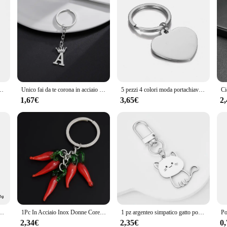
isarmonica carino per le donne ciondolo borsa strumento musicale gioielli amanti della musica regalo
Unico fai da te corona in acciaio inox A-Z lettere ciondolo portachiavi per uomo donna 26 alfabeto auto portachiavi nome gioielli portachiavi regalo
5 pezzi 4 colori moda portachiavi in acciaio inossidabile portachiavi cuore dolce per chiavi auto ciondolo per donna uomo gioielli amici regali NUOVO
1,67€
3,65€
2
uomo spada in acciaio inossidabile simbolo Vintage di Power portachiavi gioielli regali all'ingrosso
1Pc In Acciaio Inox Donne Coreane Fortunato Corno Italiano Cornicello Ciondolo Portachiavi Gioielli Divertente Verdura Pepe Caldo б uutлок Bulk
1 pz argenteo simpatico gatto portachiavi cartone animato animale portachiavi in acciaio inox zaino appeso ciondolo borsa Charms regali donne uso quotidiano
2,34€
2,35€
0