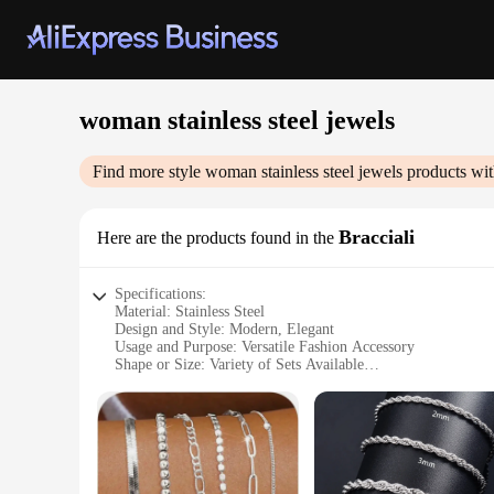
woman stainless steel jewels
Find more style
woman stainless steel jewels
products wit
Bracciali
Here are the products found in the
Specifications:
Material: Stainless Steel
Design and Style: Modern, Elegant
Usage and Purpose: Versatile Fashion Accessory
Shape or Size: Variety of Sets Available
Performance and Property: Durable, Tarnish-Resistant
Parts and Accessories: Includes Bracelets
Features:
**Unmatched Durability and Style**
Crafted from high-quality stainless steel, these woman stainle
to withstand the test of time, ensuring that they maintain the