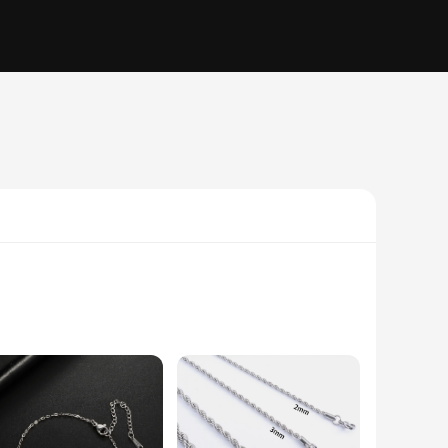
dern elegance. The bracelets in this collection are designed
make them an ideal choice for everyday wear, as they resist