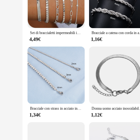
corrosion and maintain their pristine appearance.
**Versatile Fashion for Every Occasion**
Whether you're dressing up for a formal event or adding a tou
available caters to different tastes and preferences, allowin
individually or stacked together for a layered effect.
Set di braccialetti impermeabili in acciaio inossidabile da 6 pezzi/set per donne e ragazze, braccialetti a catena con graffetta a spina di pesce Figaro con perline alla moda
Bracciale a catena con corda in acciaio i
**A Perfect Choice for Wholesale and Retail**
4,49€
1,16€
As a wholesale vendor or retail supplier, these sets are an e
both personal collections and gifting. The sets are available 
sure to be a hit with your customers, making them a smart i
Bracciale con strass in acciaio inossidabile con catena da Tennis con zirconi cubici per accessori per gioielli minimalisti con bracciale in cristallo da donna
Donna uomo acciaio inossidabile larghezza 3/4mm 
1,34€
1,12€