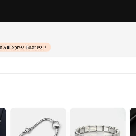
h AliExpress Business
ss steel jewels are not only a testament to durability but also a statement of mo
ir shine and luster even after prolonged use. Their tarnish-resistant properties 