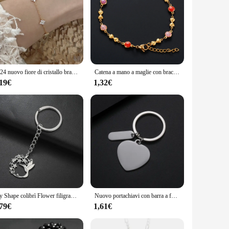
2024 nuovo fiore di cristallo braccialetto in acciaio inossidabile personalità della moda da donna braccialetto coreano accessori per gioielli regalo di anniversario
Catena a mano a maglie con braccialetto in acciaio inossidabile con fiocco carino da 6 mm per donna Ragazza Bracciale placcato color oro Cavigliere Regalo di gioielli in metallo
,19€
1,32€
My Shape colibrì Flower filigrana portachiavi portachiavi in acciaio inossidabile portachiavi con uccelli animali per borsa per auto gioielli per ragazze da donna
Nuovo portachiavi con barra a forma di cuore in acciaio inossidabile vuoto per uomo donna ID tag portachiavi anello gioielli di moda coppie regalo vendite calde
,79€
1,61€