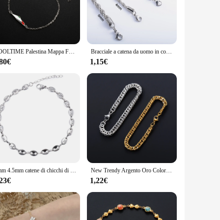
atile enough to complement any style. The variety of sets
ion statement but also a practical accessory that can be worn
COOLTIME Palestina Mappa Fascino Braccialetti da donna Acciaio inossidabile regolabile Doppio strato da uomo Geografia Bracciale gioielli all'ingrosso
Bracciale a catena da uomo in corda per donna Bracciale in acciaio inossidabile Cavigliera color oro/argento Accessori per gioielli regalo con estensione
,80€
1,15€
ppeal to a wide audience, making them a popular choice for
h their durability and timeless appeal, these bracelets are
5mm 4.5mm catene di chicchi di caffè in acciaio inossidabile braccialetti Color oro argento naso di maiale con Extender 3cm gioielli di moda Punk Hip Hop
New Trendy Argento Oro Colore Acciaio inossidabile 316L Curb Catena base a maglia cubana Gioielli da polso unisex Regali per uomo Donna
,23€
1,22€