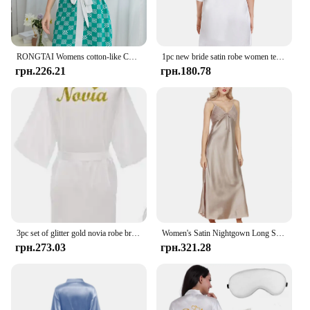
RONGTAI Womens cotton-like Checkerboard Bathrobe Ladies sexy pajamas Oversized Nightgown High end sleepwear Home Wear
1pc new bride satin robe women team bride white royal blue wedding bridal party short kimono robes
грн.226.21
грн.180.78
3pc set of glitter gold novia robe bride slippers bridal sash foil writing Espanol spanish kimono la novia women pajamas robe
Women's Satin Nightgown Long Slip Sleep Dress Silk V Neck Sleepwear Solid Color Nightwear
грн.273.03
грн.321.28