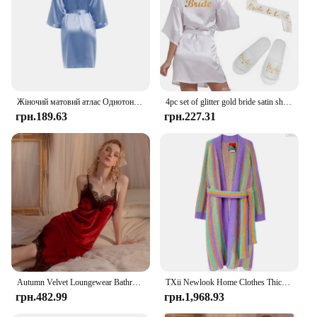
Жіночий матовий атлас Однотонний товстий атласний одяг для сну A9000D
4pc set of glitter gold bride satin short bride robe slippers bridal sash peignoir women Bridal Party 2019 kimono robe
грн.189.63
грн.227.31
Autumn Velvet Loungewear Bathrobe Gown Lace Slip Robe Set Long Vestidos De Novia Sexy Winter Women's Nightdress Sleepwear
TXii Newlook Home Clothes Thickened Soft Nightgown Nightgown Nightgown Women's Autumn and Winter Vertical Belt Elegant Sweet
грн.482.99
грн.1,968.93