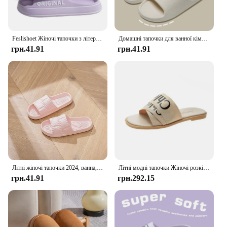
Feslishoet Жіночі тапочки з літерами Пляжні гірки Однотонні чоловічі товсті підошви Домашнє взуття для ванної кімнати проти ковзання Літні сандалі для пар
Домашні тапочки для ванної кімнати на товстій платформі. Жіноча мода. М’яка підошва. Домашні гірки з EVA. Чоловічі сандалі. Літні нековзкі шльопанці 2023.
грн.41.91
грн.41.91
Літні жіночі тапочки 2024, ванна, товста платформа, не ковзає, домашній кіт, мультфільм, шльопанці, пляжні сандалі, жіночі гірки для приміщень на природі
Літні модні тапочки Жіночі розкішні дизайнерські сандалі Нове жіноче взуття Туфлі на плоскій підошві для жінок Великий розмір Zapatos Mujer
грн.41.91
грн.292.15