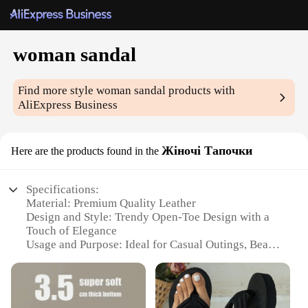
woman sandal
Find more style
woman sandal
products with
AliExpress Business
Жіночі Тапочки
Here are the products found in the
Specifications:
Material: Premium Quality Leather
Design and Style: Trendy Open-Toe Design with a
Touch of Elegance
Usage and Purpose: Ideal for Casual Outings, Beach
Trips, and Summer Events
Performance and Property: Lightweight and
Comfortable with a Non-Slip Sole
Shape or Size or Weight or Quantity: Available in