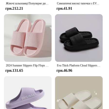
Жіночі шльопанці Популярне дизайнерське взуття Тренд 2024 року Повсякденні босоніжки на платформі Нековзкі Вуличні тапочки Унікальні функції Босоніжки на плоскій підошві
Симпатичні високі тапочки з EVA на м’якій товстій підошві Жіночий літній модний одяг Тапочки Домашні домашні сандалі Чоловіче пляжне взуття
грн.212.21
грн.41.91
2024 Summer Slippers Flip Flops Women Indoor Home Mute Shoes EVA Soft-soled Shoes Cloud Slides Couple Non-slip Casual Sandals
Eva Thick Platform Cloud Slippers Women Soft Sole Pillow Slides 2024 Summer Beach Sandals Woman Non Slip Bathroom Home Shoes
грн.131.65
грн.46.96