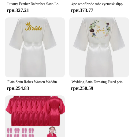
Luxury Feather Bathrobes Satin Long Robe for Women Sexy Night Dress Mesh Long Sleeve Loose Peignoirs Robe Wedding Bride Pajama
4pc set of bride robe eyemask slippers sash bridesmaid kimono wedding bridal party Bachelorette bathrobe getting ready robes
грн.327.21
грн.373.77
Plain Satin Robes Women Wedding Robe Bride Bridesmaid Robes Dressing Gown Bridesmaid Silk Robe Plum Silk Robes for Women Slipper
Wedding Satin Dressing Fixed printing EVJF Print Gown Personalized Bride Team Bathobe Bridal Party Bridesmaid Robes
грн.254.83
грн.250.59