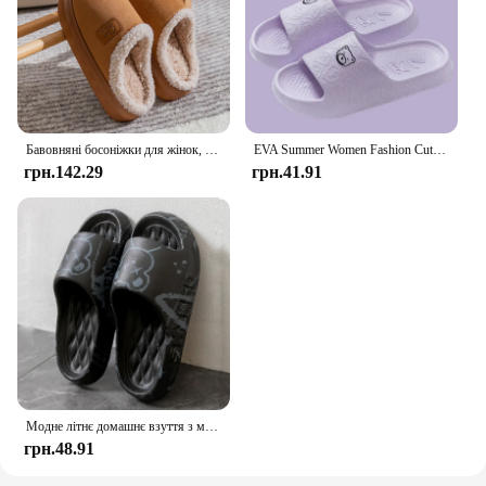
Бавовняні босоніжки для жінок, товста підошва, протиковзкі та теплі 2024, нові зимові домашні плюшеві бавовняні тапочки для чоловіків
EVA Summer Women Fashion Cute Outdoor Non-Slip Rubber Slippers Indoor Soft Sole Couple Graffiti Sandals
грн.142.29
грн.41.91
Модне літнє домашнє взуття з мультяшним ведмедиком Нековзкі м’які шльопанці Світлі комфортні сандалі Чоловіки Жіночі Парні тапочки Жіночі шльопанці
грн.48.91