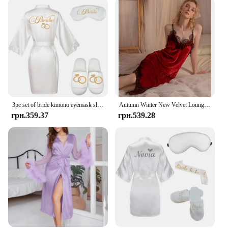
3pc set of bride kimono eyemask slippers lace robe satin women bridesmaid wedding prepare gift bridal party bathrobe robes
Autumn Winter New Velvet Loungewear Bathrobe Gown Women's Robe Set Sexy Nightdress Lace Slip Sleepwear Long Vestidos De Novia
грн.359.37
грн.539.28