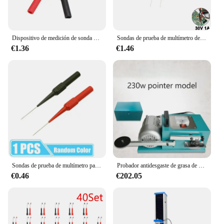
Dispositivo de medición de sonda de prueba de 1-0,7mm y 1,0mm, enchufe de sonda de prueba de cobre, multímetro Flexible de acero inoxidable, sonda de pluma
Sondas de prueba de multímetro de 2/4/6 piezas, aguja de perforación de aislamiento, 10A, 600V, instrumento de prueba, abrazadera de pluma, enchufe de plomo de cobre, herramientas de medición
€1.36
€1.46
Sondas de prueba de multímetro para Punta de coche, aguja de perforación aislada Universal, pines de prueba de reparación de Circuito rojo/negro para enchufe Banana rojo
Probador antidesgaste de grasa de 230w/280w para detectar fricción, instrumento de prueba de aceite de motor genuino y falso de automóvil, probador de abrasión
€0.46
€202.05