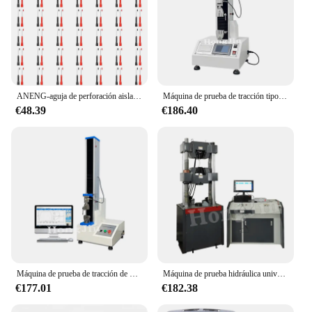
ANENG-aguja de perforación aislante PT2002, multímetro no destructivo, sondas de prueba, rojo/Negro, 100 V, 10A, herramientas de diagnóstico, 2-600 piezas
Máquina de prueba de tracción tipo mesa/máquina de prueba de resistencia a la tracción pequeña/máquina de tracción de materiales
€48.39
€186.40
Máquina de prueba de tracción de una sola columna computarizada/máquina de prueba de tracción de materiales universales/equipo de presión de tracción
Máquina de prueba hidráulica universal/máquina de prueba de tracción hidráulica/equipo de prueba de materiales metálicos
€177.01
€182.38