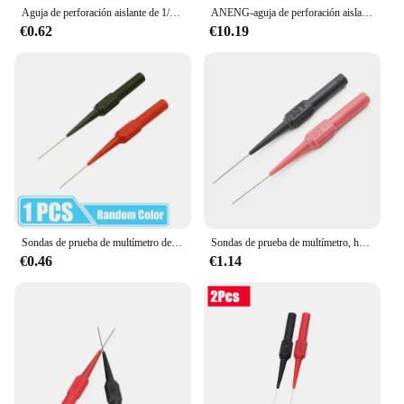
Aguja de perforación aislante de 1/2 piezas, multímetro no destructivo, sondas de prueba, herramientas de diagnóstico, rojo/Negro, 30V para enchufe Banana
ANENG-aguja de perforación aislante PT2002, multímetro no destructivo, sondas de prueba, rojo/Negro, 100 V, 10A, herramienta de diagnóstico, 2-600 piezas
€0.62
€10.19
Sondas de prueba de multímetro de aguja de perforación aisladas universales, sondas de punta de coche, transferencia de multímetro, enchufe Banana muy fino
Sondas de prueba de multímetro, herramientas de diagnóstico de punta de coche, aguja de perforación de aislamiento para enchufe Banana, rojo y negro, 2/10 piezas, 30V
€0.46
€1.14