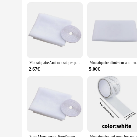
Moustiquaire Anti-moustiques pour Porte et Fenêtre, Filets Adhésifs, Protection Contre les Insectes, pour Chambre et Cuisine, 130x150cm, 150x200cm
Moustiquaire d'intérieur anti-moustique
2,67€
5,00€
Porte Moustiquaire Empiècement Fenêtre Écran Maille De Filet Moustiquaire Avec Auto-adhésif Maison Accessoire
Moustiquai