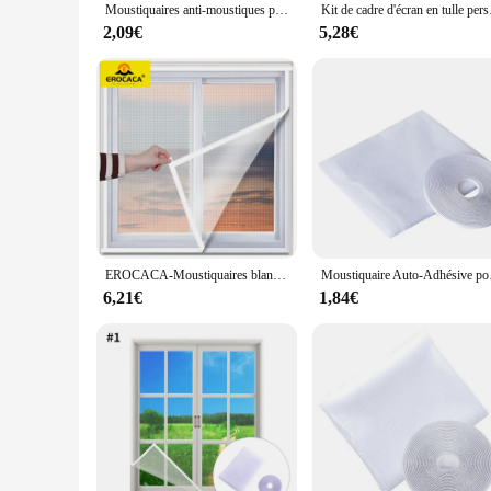
Moustiquaires anti-moustiques pour fenêtre de chambre à coucher, rideau d'écran anti-insectes d'intérieur, maille anti-insectes, ruban de réparation d'écran anti-insectes
Kit de cadre d'écran en
2,09€
5,28€
EROCACA-Moustiquaires blanches pour fenêtre, filet anti-insectes, tulle à air invisible, anti-moustiques violets
Moustiquaire Au
6,21€
1,84€