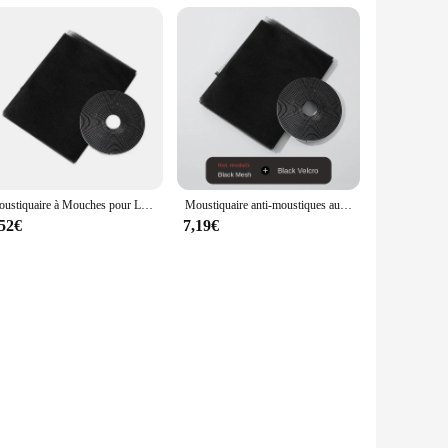
Moustiquaire à Mouches pour Lit, Rideau Transparent en Maille, Protection de Porte de Canapé Convertible, Textile de Maison, Jardin
Moustiquaire anti-moustiques auto-arina, rideaux anti-mouches d'intérieur, filet de fenêtre, filet de protection, textile de maison, lit, jardin, bricolage
,52€
7,19€