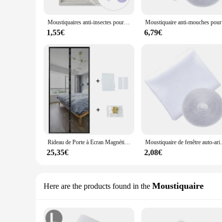
Moustiquaires anti-insectes pour fenêtre de chambre à coucher d'été, rideau anti-mouches auto-adhésif d'intérieur, maille en nylon
Moustiquair
1,55€
6,79€
Rideau de Porte à Écran Magnétique, Moustiquaire, Anti-Mouches, Maille, Fermeture existent, 5 Tailles, Installation Facile, 1 Pièce, Nouveauté 2024
Moustiquaire de fenêtre auto-arina, écr
25,35€
2,08€
Moustiquaire
Here are the products found in the