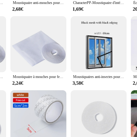
 tulle personnalisé, écran de fenêtre personnalisé, filet de fenêtre auto-adhésif, insectes, poète, voies aériennes
Moustiquaire anti-mouches pour fenêtre, filet adhésif en maille, anti-insectes volants, rideaux pour fenêtres de cuisine, protection de la maison
CharacterPP-Moustiquaire d'intérieur sur mesure, protection familiale, design respirant et transparent pour les fenêtres et les portes
2,68€
1,69€
2
to-Adhésive pour Fenêtre, Rideau Anti-Mouches, Porte, Bricolage, Coupe Libre
Moustiquaire à mouches pour fenêtre, filet anti-insectes pour fenêtre intérieure, facile à installer avec bande, Textile pour la maison
Moustiquaires anti-insectes pour fenêtre, moustiquaires, moustiquaires, filet anti-buée, tulle à air, invisible, noir, violet
2,24€
3,58€
2