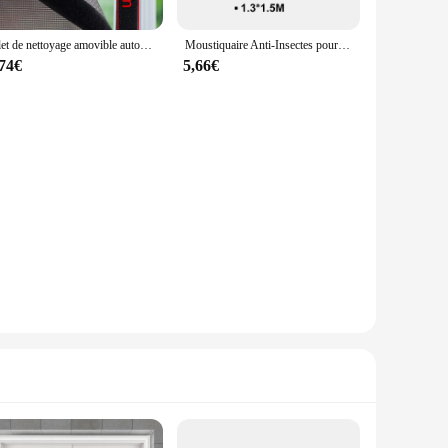
Filet de nettoyage amovible auto-adhésif, filet menstruel anti-insectes, moustiquaire pour rideau anti-insectes, moustiquaire d'été en tulle, noir
Moustiquaire Anti-Insectes pour Fenêtre, Rideau en Maille pour Chambre d'Nik, DIY
,74€
5,66€