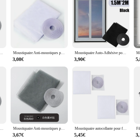
 tulle, protection de fenêtre, rideau de porte, textile de maison, jardin
Moustiquaire Anti-moustiques pour Porte et Fenêtre, Filets Adhésifs, Protection Contre les Insectes, pour Chambre, Cuisine, 130x150cm, 150x200cm
Moustiquaire Auto-Adhésive pour Fenêtre, Rideau Anti-Mouches, Porte, Bricolage, Coupe Libre
3,08€
3,90€
5
e anti-mouches pour fenêtre, filet adhésif en maille, anti-insectes volants, rideaux pour cuisine, fenêtres, protection de la maison
Moustiquaire Anti-moustiques pour Porte et Fenêtre, Filets Adhésifs, Protection Contre les Insectes, pour Chambre et Cuisine, 130x150cm, 150x200cm
Moustiquaire autocollante pour fenêtre, 1/2/3 pièces, porte anti-moustiques, maille, bricolage, coupe libre, rideau anti-insectes
3,67€
5,45€
3