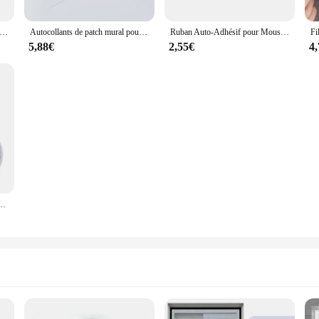
e anti-mouches pour fenêtre, filet adhésif en maille, anti-insectes volants, rideaux pour cuisine, fenêtres, protection de la maison
Autocollants de patch mural pour écran de fenêtre en maille, filet de fixation, adhésif pour la maison, anti-moustiques, mouche, insecte, réparation d'insectes
Ruban Auto-Adhésif pour Moustiquaire de Fenêtre de Cuisine, Protection Domestique, Rideau Anti-Mouches Anti-Insectes d'Nik
5,88€
2,55€
4
an anti-moustiques, bricolage, coupe gratuite, Monténégro d'insectes à mailles