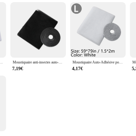
s, rideau en maille, protection pour la maison, filet pour fenêtre, fournitures durables de haute qualité pour la maison
Moustiquaire anti-insectes auto-arina, rideaux anti-mouches d'intérieur, filet de fenêtre bricolage, filet de protection, textile de maison, lit, jardin
Moustiquaire Auto-Adhésive pour Fenêtre, Rideau Anti-Mouches, Porte, Bricolage, Coupe Libre
7,19€
4,17€
5
re anti-mouches pour fenêtre de cuisine, rideau adhésif en maille anti-insectes volants, outil de protection de la maison