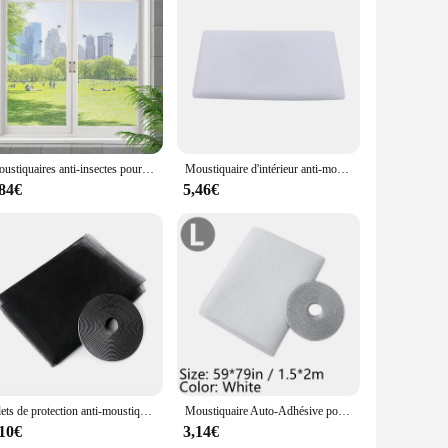
Moustiquaires anti-insectes pour fenêtre, maille d'écran, taille personnalisée, tulle invisible, violet noir contre les moustiques et les mouches
Moustiquaire d'intérieur anti-moustiques, rideau en maille, protection de la maison, filet de fenêtre, fournitures de maison durables de haute qualité
,84€
5,46€
Filets de protection anti-moustiques d'intérieur, 130x150cm, pour fenêtre, cuisine, porte, pièce arina, anti-insectes, rideaux
Moustiquaire Auto-Adhésive pour Fenêtre, Rideau Anti-Mouches, Porte, Bricolage, Coupe Libre
,10€
3,14€