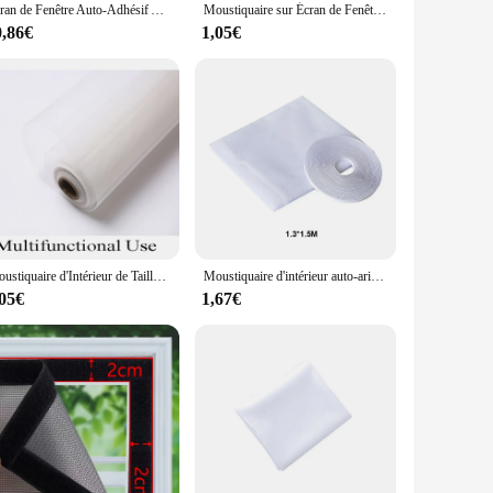
Écran de Fenêtre Auto-Adhésif Anti-insectes, Taille Personnalisée, Filet d'Investissement pour Fenêtres, Été
Moustiquaire sur Écran de Fenêtre, Rideau en Treillis D.lique, Pare-Brise de Porte pour la Maison, 5x200cm
0,86€
1,05€
Moustiquaire d'Intérieur de Taille Personnalisable pour Fenêtre, Protège Bébé et Famille Contre les Insectes, PP Nano
Moustiquaire d'intérieur auto-arina pour fenêtre, rideau anti-moustiques pour porte, filet à mailles pour insectes
,05€
1,67€