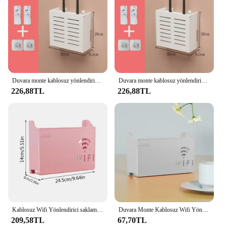
Duvara monte kablosuz yönlendirici raf oturma odası duvara monte WiFi saklama kutusu duvar dekorasyon kablo güç braketi organizatör kutusu
Duvara monte kablosuz yönlendirici raf oturma odası duvara monte WiFi saklama kutusu duvar dekorasyon kablo güç braketi organizatör kutusu
226,88TL
226,88TL
Kablosuz Wifi Yönlendirici saklama kutusu Oturma Odası Soketi Wifi Dekorasyon Duvara monte TV Set üstü Kutu Raf Kablosu Güç Organizatör
Duvara Monte Kablosuz Wifi Yönlendirici Raf ABS plastik saklama kutusu Yönlendirici Raf Kablosu Güç Braketi Oyun Konsolu Organizatör Ev
209,58TL
67,70TL