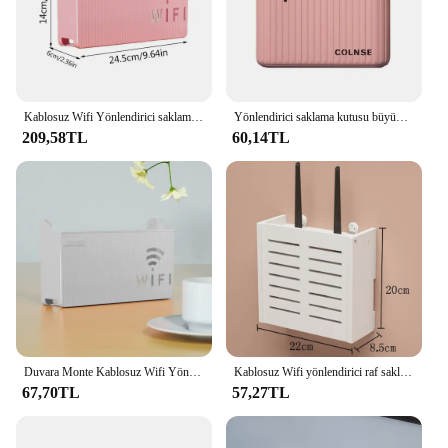
Kablosuz Wifi Yönlendirici saklama kutusu Oturma Odası Soketi Wifi Dekorasyon Duvara monte TV Set üstü Kutu Raf Kablosu Güç Organizatör
Yönlendirici saklama kutusu büyük kapasiteli Wifi tel ağ kablosu sıralama kutusu ev malzemeleri
209,58TL
60,14TL
Duvara Monte Kablosuz Wifi Yönlendirici Raf ABS plastik saklama kutusu Yönlendirici Raf Kablosu Güç Braketi Oyun Konsolu Organizatör Ev
Kablosuz Wifi yönlendirici raf saklama kutusu oturma odası soket Wifi dekorasyon duvara monte TV Set-top Box raflar kablo güç organizatör
67,70TL
57,27TL