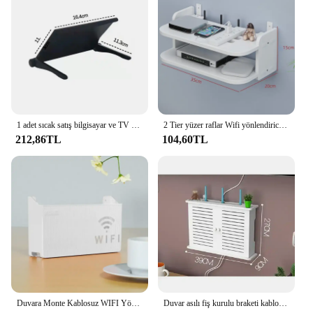
1 adet sıcak satış bilgisayar ve TV ekranı depolama rafı kablosuz yönlendirici Set üstü kutu rafı hiçbir delikli depolama braketi ilahi aracı
2 Tier yüzer raflar Wifi yönlendirici asılı katmanlı çok dokunun Outlet Set Top kutu tutucu kablo braketi duvar montaj depolama organizatör
212,86TL
104,60TL
Duvara Monte Kablosuz WIFI Yönlendirici Raf ABS plastik saklama kutusu Yönlendirici Raf Kablo Güç Braketi Organizatör Kutusu Oturma Odası için
Duvar asılı fiş kurulu braketi kablo düzenleyici PVC Panel raf duvar kablosuz Wifi yönlendirici raf monte saklama kutusu ev dekor