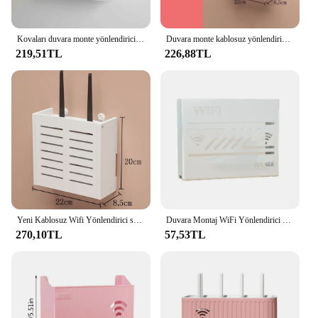
Kovaları duvara monte yönlendirici kutusu ofis medya dekor konsolu Wifi Wifi kutusu kablosuz saklama kutuları raf braketi asma duvar rafı
Duvara monte kablosuz yönlendirici raf oturma odası duvara monte WiFi saklama kutusu duvar dekorasyon kablo güç braketi organizatör kutusu
219,51TL
226,88TL
Yeni Kablosuz Wifi Yönlendirici saklama kutusu Oturma Odası Soketi Wifi Dekorasyon Duvara monte TV Set üstü Kutu Raf Kablosu Güç Organizatör
Duvara Montaj WiFi Yönlendirici Kutusu Modern Içi Boş Isı Dağılımı Çok fonksiyonlu TV Set üstü Kutusu Depolama Tutucu Organizatör Raf
270,10TL
57,53TL