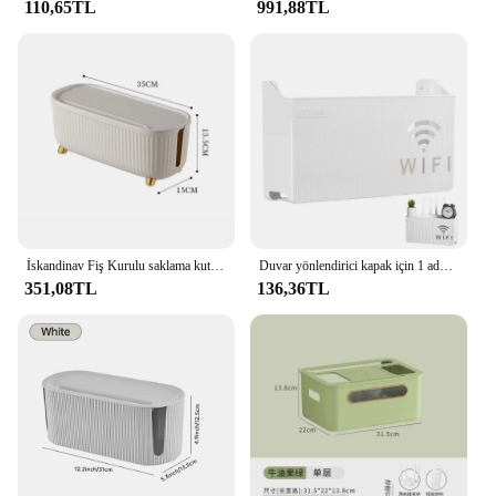
110,65TL
991,88TL
İskandinav Fiş Kurulu saklama kutusu kablo tel organizatör Vaka Soket Kablosuz WiFi Yönlendirici Bilezik Masaüstü Veri Hattı Fiş Tutucu Raf
Duvar yönlendirici kapak için 1 adet Wifi yönlendirici saklama kutusu ev yönlendirici kutuları güç şeridi ve kablo yönetimi saklama kutusu Hider raf
351,08TL
136,36TL