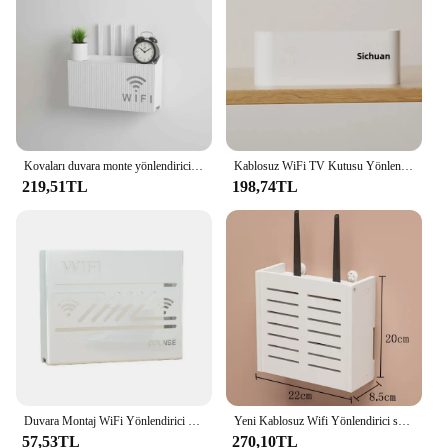
Typical Adaptive Scenario: Home, Office, Travel
Shape or Size or Weight or Quantity: Compact and
Lightweight with Ample Storage Capacity
Performance and Property: High-Quality, Reliable
Performance
Parts and Accessories: Includes Customizable
Storage Compartments
Kovaları duvara monte yönlendirici kutusu ofis medya dekor konsolu Wifi Wifi kutusu kablosuz saklama kutuları raf braketi asma duvar rafı
Kablosuz WiFi TV Kutusu Yönlendirici Saklama Kutusu Duvara Monte Dekoratif Kapak Kutusu Ev Kullanımı İçin Sondaj Gerekmez Depolama Rafı
Features:
219,51TL
198,74TL
**Optimized for Convenience and Security**
The wifi box Saklama Kutuları ve Kovaları is a
perfect blend of style and functionality, designed to
meet the needs of modern-day users who value both
convenience and security. Its durable polycarbonate
construction ensures that your electronic devices
are safeguarded against accidental drops and
impacts, while the sleek, modern design adds a
touch of elegance to any space. Whether you're
looking to organize your home office, declutter
your workspace, or keep your devices secure during
travel, this wifi box is an indispensable accessory.
Duvara Montaj WiFi Yönlendirici Kutusu Modern Içi Boş Isı Dağılımı Çok fonksiyonlu TV Set üstü Kutusu Depolama Tutucu Organizatör Raf
Yeni Kablosuz Wifi Yönlendirici saklama kutusu Oturma Odası Soketi Wifi Dekorasyon Duvara monte TV Set üstü Kutu Raf Kablosu Güç Organizatör
57,53TL
270,10TL