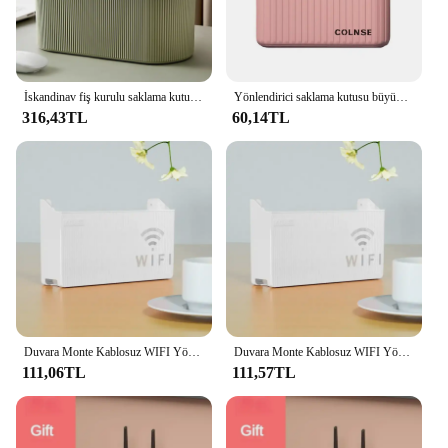
İskandinav fiş kurulu saklama kutusu kablo tel organizatör durumda soket kablosuz WiFi yönlendirici bilezik masaüstü veri hattı fiş tutucu raf
Yönlendirici saklama kutusu büyük kapasiteli Wifi tel ağ kablosu sıralama kutusu ev malzemeleri
316,43TL
60,14TL
Duvara Monte Kablosuz WIFI Yönlendirici Raf ABS plastik saklama kutusu Yönlendirici Raf Kablo Güç Braketi Organizatör Kutusu Oturma Odası için
Duvara Monte Kablosuz WIFI Yönlendirici Raf ABS plastik saklama kutusu Yönlendirici Raf Kablo Güç Braketi Organizatör Kutusu Oturma Odası için
111,06TL
111,57TL