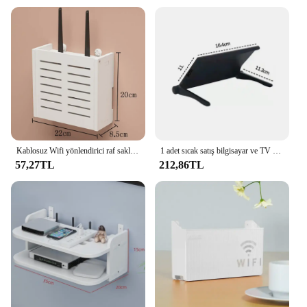
Kablosuz Wifi yönlendirici raf saklama kutusu oturma odası soket Wifi dekorasyon duvara monte TV Set-top Box raflar kablo güç organizatör
1 adet sıcak satış bilgisayar ve TV ekranı depolama rafı kablosuz yönlendirici Set üstü kutu rafı hiçbir delikli depolama braketi ilahi aracı
57,27TL
212,86TL