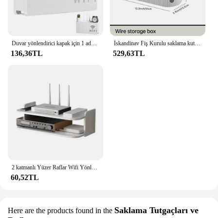
Duvar yönlendirici kapak için 1 adet Wifi yönlendirici saklama kutusu ev yönlendirici kutuları güç şeridi ve kablo yönetimi saklama kutusu Hider raf
İskandinav Fiş Kurulu saklama kutusu kablo tel organizatör Vaka Soket Kablosuz WiFi Yönlendirici Bilezik Masaüstü Veri Hattı Fiş Tutucu Raf
136,36TL
529,63TL
2 katmanlı Yüzer Raflar Wifi Yönlendirici Asılı Katmanlı Çoklu Musluk Çıkışı Set Üstü kutu tutucu Kablo Braketi Duvara Montaj Depolama Organizatör
60,52TL
Saklama Tutgaçları ve
Here are the products found in the