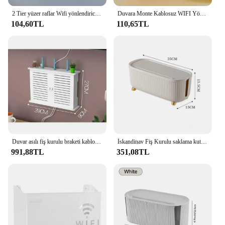
2 Tier yüzer raflar Wifi yönlendirici asılı katmanlı çok dokunun Outlet Set Top kutu tutucu kablo braketi duvar montaj depolama organizatör
Duvara Monte Kablosuz WIFI Yönlendirici Raf ABS plastik saklama kutusu Yönlendirici Raf Kablo Güç Braketi Organizatör Kutusu Oturma Odası için
104,60TL
110,65TL
Duvar asılı fiş kurulu braketi kablo düzenleyici PVC Panel raf duvar kablosuz Wifi yönlendirici raf monte saklama kutusu ev dekor
İskandinav Fiş Kurulu saklama kutusu kablo tel organizatör Vaka Soket Kablosuz WiFi Yönlendirici Bilezik Masaüstü Veri Hattı Fiş Tutucu Raf
991,88TL
351,08TL