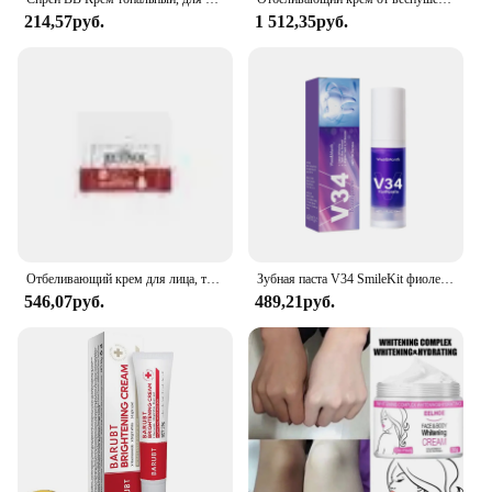
214,57руб.
1 512,35руб.
Отбеливающий крем для лица, тела, ретинол, коллаген, гиалуроновая кислота, 3 в 1, для удаления темных пятен, устранение меланина, рассеивание акне, Осветление кожи
Зубная паста V34 SmileKit фиолетовая, 30 мл
546,07руб.
489,21руб.