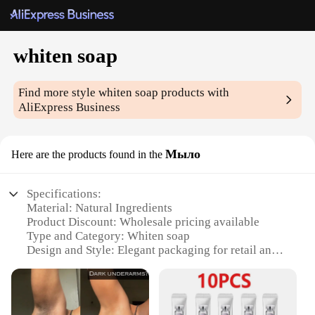
whiten soap
Find more style
whiten soap
products with
AliExpress Business
Мыло
Here are the products found in the
Specifications:
Material: Natural Ingredients
Product Discount: Wholesale pricing available
Type and Category: Whiten soap
Design and Style: Elegant packaging for retail and
wholesale
Usage and Purpose: Skin whitening and brightening
Typical Adaptive Scenario: Personal care routine
for all skin types