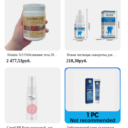
Abutine 3c3 Отбеливание тела 200 г Уменьшает темную кожу пятен, увлажняет, осветляет и гладкую кожу.
Новая чистящая сыворотка для отбеливания зубов, зубная паста, эффективная сыворотка для удаления налета, желтые зубы, сыворотка для удаления пятен на зубах, свежее дыхание
2 477,53руб.
218,30руб.
Спрей BB Крем тональный, для придания яркости отбеливание УВЛАЖНЯЮЩАЯ основа для лица основа для макияжа красота уход за кожей корейская косметика 20 мл
Отбеливающий крем от веснушек, удаление мелазмы, темных пятен, исчезновение, осветление