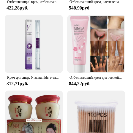
Отбеливающий крем, отбеливающие детали, отбеливающий крем для тела, Осветляющий крем для подмышек, подмышки, крем для ног, коленей
Отбеливающий крем, частные части, отбеливающая Сыворотка для подмышек, отбеливание ягодиц, колена, осветление внутренней части бедра, интимные детали, темная фотопроцедура
422,28руб.
548,90руб.
Крем для лица, Niacinamide, мелазма, Осветляющий крем, уменьшает меланин, осветляет темную кожу, хлоазма, сыворотка, выцветает, мелкие морщины
Отбеливающий крем для темной кожи, подмышек, внутреннего сустава, Осветляющий интимный крем для области подмышек, уход за телом, частные части, осветляющий лосьон
312,71руб.
844,22руб.