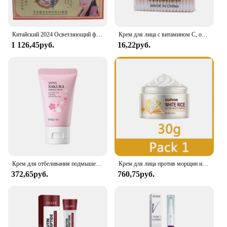
Китайский 2024 Осветляющий фотографический набор, мелазма, средство для удаления темных пятен и веснушек, Осветляющий Уход за кожей
Крем для лица с витамином C, отбеливающий, Осветляющий и меланин
1 126,45руб.
16,22руб.
Крем для отбеливания подмышек внутренней части бедра, локти, колени, увлажняющий лосьон для тела, крем для осветления, осветления, отбеливания, гладкого ухода за кожей
Крем для лица против морщин и акне Rice, лечение мелазмы, отбеливание пигментации, подтяжка кожи лица, корейская косметика, 30 г
372,65руб.
760,75руб.