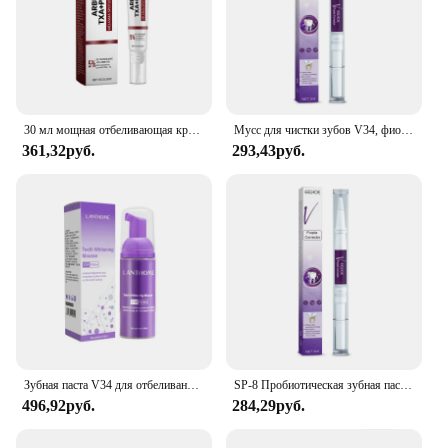
30 мл мощная отбеливающая крем-сыворотка для удаления пятен, осветляющая подтяжка кожи, восстановление дефектов лица, сужение пор, корейский бренд, уход за кожей
Мусс для чистки зубов V34, фиолетовая отбеливающая зубная паста, удаление пятен, уменьшение желтения, уход за зубами и деснами, свежее дыхание 2023
361,32руб.
293,43руб.
Зубная паста V34 для отбеливания зубов, 50 мл
SP-8 Пробиотическая зубная паста Отбеливание чистых зубов Удаление пятен Уход за полостью рта Свежее дыхание с натриями Саскерин Лактобакцилло
496,92руб.
284,29руб.