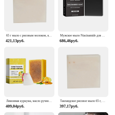
65 г мыло с рисовым молоком, коллагеновое витаминовое отбеливание кожи, удаление прыщей, пор, увлажняющее, очищающее, мыло ручной работы с рисовым молоком
Мужское мыло Niacinamide для чистки тела, отбеливание, разглаживание следов акне, выцветание, брикет для мужчин, мыло ручной работы для лица и тела
421,13руб.
686,46руб.
Лимонная куркума, масло ручной работы, куркума, осветляющее органическое натуральное мыло для ухода, Очищение тела, Отбеливание Красоты R5F9
Таиландское рисовое мыло 65 г, оригинальное таиландское мыло ручной работы, рисовое мыло с молоком, Отбеливающее мыло с козьим молоком, мыло ручной работы для лица
409,04руб.
397,17руб.