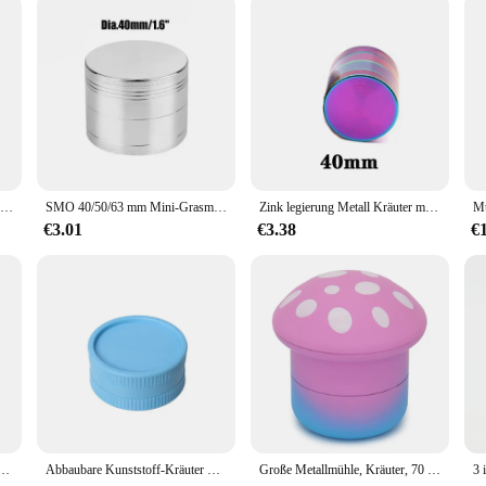
is compact and lightweight, making it an ideal companion for on-the-go smokers.
where. The grinder's customizable nature and high-quality construction make it 
HORNET Beste Aircraft Aluminium Spicy Crusher 50MM Vier Stück Metall Kraut Brecher Klassische Brecher Fumar Zubehör Individuelles Logo
SMO 40/50/63 mm Mini-Grasmühle, 4 Schichten, manuelle Tabakmühle, Zinklegierungsmaterial, Trockenkräuterbrecher für Rauchzubehör
Zink legierung Metall Kräuter mühle Tabak Kräuter rauchs chredder Gewürzmühle Regenbogen mit Magnet deckel Rauch zubehör
€3.01
€3.38
€
hleifen Lagerung Integriertes Set Trockenkräuter Roller Papierpfeifen für Mühle Gras Rauchen Werkzeuge
Abbaubare Kunststoff-Kräuter mühlen artikel zum Räuchern von Gras 2-lagiger Tabak-Gewürzbrecher-Rauch zubehör
Große Metallmühle, Kräuter, 70 mm, pilzförmig, rauchkräuter, 4-lagige Gewürzmühle, langlebiger Kunststoff und Metall