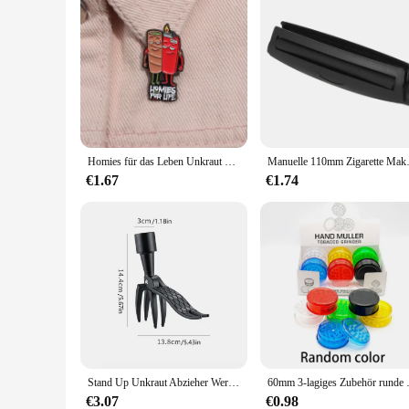
Homies für das Leben Unkraut Emaille Pin lustige Feuerzeuge kreative Broschen Revers Rucksack Abzeichen Schmuck Geschenk für besten Freund
Manuelle 110mm Ziga
€1.67
€1.74
Stand Up Unkraut Abzieher Werkzeug mit Schrauben löchern tragbare Unkraut Kopf Ersatz Garten Graben Unkraut entfernen Zubehör
60mm 3-lagiges Zubehör runde 
€3.07
€0.98