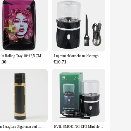
 Its size is perfectly balanced to fit comfortably in your
a reliable and stylish choice for both personal use and as a
Multi Rolling Tray 18*12,5 CM Tabak Metall Zigarette Rauch Zubehör Kräuter Weißblech Platte Grinder Werkzeuge Verschiedene muster Designs
Ltq mini elektrische mühle tragbare trockene kräuter mühle edelstahl gras kammer tabak mühlen typ-c vier versionen
1.30
€10.71
3 in 1 tragbare Zigaretten etui mit Füllhorn rohr funktion Hochwertiges manuelles Tabakmühlen-Brecher-Rauch zubehör
EVIL SMOKING LTQ Mini elektrischer Trockenkräutermühle, tragbarer Tabakzerkleinerer, Edelstahl, Gewürzbrecher, Raucherzubehör