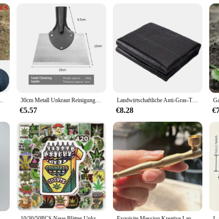
d grinder is designed to withstand the rigors of daily use. Its robust construct
e build not only guarantees longevity but also promises a consistent grind ever
atement. With its customizable engraving options, you can personalize your grind
vidual seeking a one-of-a-kind accessory, this grinder's customization capabiliti
te, Pflanzenabdeckung, Anti-Gras, Unkrautbekämpfung aus Gartenstoff, 15 cm–82 cm
30cm Metall Unkraut Reinigungs schaufel Edelstahl Enteisungs schaufel multifunktion ale Outdoor-Gartens chaufel Farm Unkraut Pflanz schaufel
Landwirtschaftliche Anti-Gras-Tuch PP Garten Unkraut Barriere Stoff Durchlässige Anti-Unkraut Mesh Geotextile Gewächshaus Jäten Matte
 you can enjoy your herbs anytime, anywhere.
€5.57
€8.28
€
ed grinding mechanism. The sharp teeth effortlessly break down your herbs, resu
 precious kief is left behind, maximizing the utility of your herbs. Whether you
luable addition to your smoking accessories.
 hochwertiger Zinklegierung, geeignet für Rohrrauch-Metallrohr
10/30/50PCS Neue Blätter Unkraut Rauchen Kühlen Aufkleber Wasserdichte notebook Gepäck Koffer Graffiti DIY Aufkleber kind spielzeug
Exquisite Messing Kreative Langlebige Metall Pfeife Vier-verwenden Tragbare Trocken Rauchen Stange Gerade Rauchen Stange für Ältere menschen