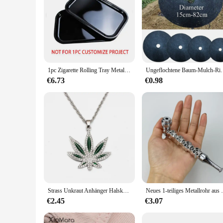
1pc Zigarette Rolling Tray Metall Trockenen Kraut Tabak Rohr Zubehör Rauchen Grinder Hand Roller Platte Blank Schwarz Weiß Anpassen
Ungeflochtene Baum-Mulch-Ring-Unkrautbarriere, Schutzmat
€6.73
€0.98
Strass Unkraut Anhänger Halskette Männer Ahornblatt Halsketten Gold Farbe Ketten für Jungen männliche Steampunk Schmuck
Neues 1-teiliges Metallrohr aus
€2.45
€3.07