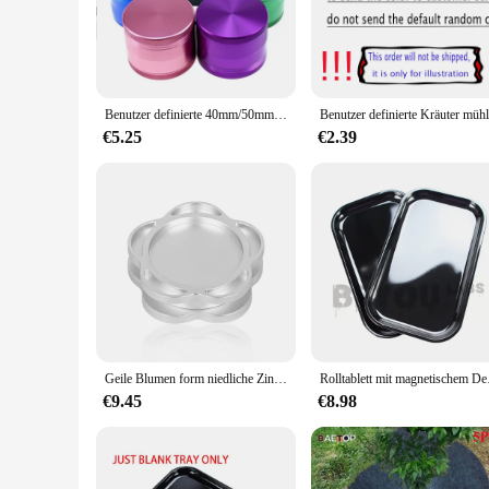
**Effortless Grinding and Pollen Collection**
The sharp teeth of this grinder are engineered to effortlessl
grinder a versatile tool for both grinding and pollen extrac
**Versatile and Convenient for All**
Benutzer definierte 40mm/50mm/63mm Metalls chl eifer Anpassung verschiedener Bilds tile für Männer benutzer definierte Brecher Großhandel Schleifer Küche Zigarre
This weed grinder set is not just a tool; it's a statement of 
use or for sale, this grinder is a reliable choice for vendors
€5.25
€2.39
smoking sessions.
In summary, this weed grinder custom set is a must-have for a
collection capabilities make it a standout product in the cate
Geile Blumen form niedliche Zink legierung Mühle Gewürze zwei Schichten scharfe Zähne Kräuter Grusher Metall Müller tragbare Zubehör benutzer definierte
Rolltablett mit magnetisch
€9.45
€8.98