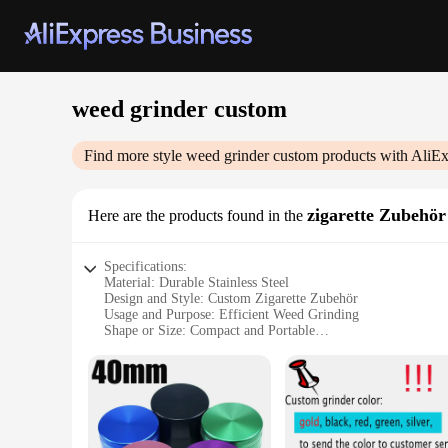
weed grinder custom
Find more style
weed grinder custom
products with AliEx
zigarette Zubehör
Here are the products found in the
Specifications:
Material: Durable Stainless Steel
Design and Style: Custom Zigarette Zubehör
Usage and Purpose: Efficient Weed Grinding
Shape or Size: Compact and Portable
Performance and Property: Sharp Teeth for Precise Grindin
Parts and Accessories: Includes a Screen for Fine Pollen Col
Features:
**Unmatched Durability and Design**
Crafted from premium stainless steel, this weed grinder custo
attractive addition to any smoker's collection. The compact 