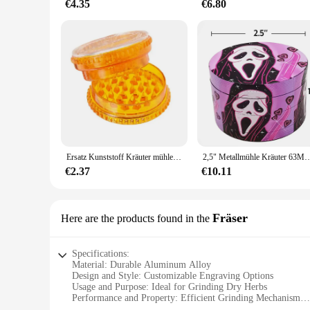
€4.35
€6.80
Ersatz Kunststoff Kräuter mühle Kräuter mühle für mächtige/schlaue/venty/Vulkan/viel
2,5" Metallmühle Kräuter 63MM für Rauchkräuter 4 Schicht Tabakmühle Zubehör Design 
€2.37
€10.11
Fräser
Here are the products found in the
Specifications:
Material: Durable Aluminum Alloy
Design and Style: Customizable Engraving Options
Usage and Purpose: Ideal for Grinding Dry Herbs
Performance and Property: Efficient Grinding Mechanism
Shape or Size: Compact and Portable Size