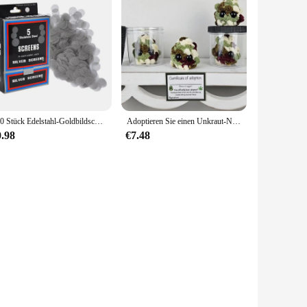
100 Stück Edelstahl-Goldbildschirme, Shisha, Wasserpfeife, Tabak, Silberfilter, 20 mm dick, multifunktionales Raucherzubehör
Adoptieren Sie einen Unkraut-Nugget-Plüsch, einen kleinen Unkraut-Nugget-Plüsch, in einem Glas hand gefertigte Plüschtiere, kleine Nugget-Desktop-Plüsch-Ornamente
0.98
€7.48