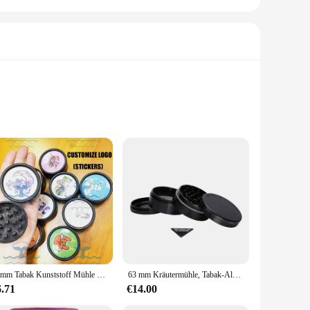
tion to personalize it with your preferred engravings, making
 teeth efficiently grind your herbs for a smooth smoking
eeth of the grinder are engineered to break down your herbs
55mm Tabak Kunststoff Mühle Rauchen Zubehör 2 Schichten schwarze Mühlen Kräuter Pfeffer Blume Gewürz brecher Zigarette Muller benutzer definierte
63 mm Kräutermühle, Tabak-Aluminium-Zerkleinerungen, 4-lagig, schwarz, blanko, Mühlen, Gras, Gewürze, Mühlen, Raucherzubehör, individuelles Logo
ration process, making it an indispensable tool for your
6.71
€14.00