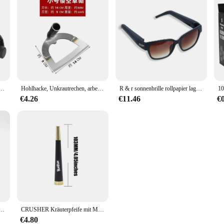
rette Maker Roll Maschine Tabak Roller Rolle Rauch Zubehör
Hohlhacke, Unkrautrechen, arbeitssparendes Jäten und Lösen des Bodens, Artefakt-Egge, tragbare Unkrauthacke aus Stahl, Hacke, landwirtschaftliches Werkzeug, Gartenarbeit
R & r sonnenbrille rollpapier lagerung abnehmbare gläser halter trockene kraut horn rohr für rauchen pfeifen zubehör geschenke für männer
€4.26
€11.46
€
Form Kunststoff Tabak mühle Kräuter mühle Tabak Gewürz brecher Farbe, Geschenk für Raucher
CRUSHER Kräuterpfeife mit Metallkegel und 5 mm Aktivkohlefilter, abnehmbare trocken brennende Tabakpfeifen, Raucherzubehör
€4.80