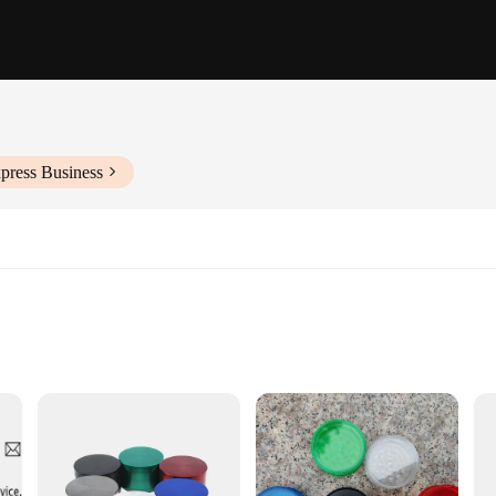
press Business
g
lection
m set is not only aesthetically pleasing but also built to last. The custom ziga
size is perfect for on-the-go use, ensuring that you can enjoy freshly ground h