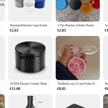
y break down your herbs, ensuring a consistent grind every time. The included sc
tion. Whether you're a seasoned smoker or a newcomer to the world of herbs, thi
Benutzer definierte Kräuter mühle Hierba/vorne, hinten, Seite benutzer definierte/Mühle 40mm Brecher/Küchen accesorios/Logo/Geschenk Geburtstags geschenk
Benutzerdefinierter Logo-Kräutermühle, 4-lagiger Metallbrecher für Mädchen, 40 mm, Großhandel, Geschenkidee
3-Tier Rauchen Zubehör Runde Kunststoff Grinder Vanille Grinder Tabak Spice Grinder Farbe Benutzerdefinierte oder Zufällig
style and functionality. It's an essential item for anyone looking to enhance the
 and wholesalers alike. Its compact size and lightweight design make it a breeze 
€2.63
€2.03
€
nyone who values quality, style, and convenience. Its durable stainless steel c
gory. With its compact size and portability, it's the perfect accessory for smoker
em Deckel, Rauchmühle, Aufbewahrung, Tabak, Zigarettenpapier, Zubehör, Tabletts, Set, Metallplatte, individuell anpassbar, 27 x 16 cm
50 MM Rauchen Grinder Tabak Zigarette Zerkleinerer Gras Gewürze Miller Maschine 4 schicht Zink-legierung Schleifen Werkzeug Akzeptieren individuelles Logo
Niedlicher rosa 55 mm Perlen-Design-Kräutermühle, individuelle Mühle, 1 Satz 40 mm Kokett-Bogenschleifer mit Glas-Küchenzubehör
€11.08
€8.81
€