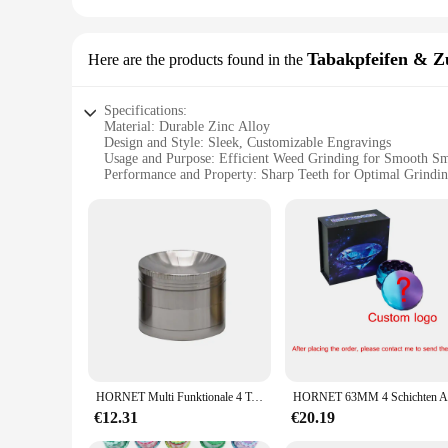
Tabakpfeifen & Z
Here are the products found in the
Specifications:
Material: Durable Zinc Alloy
Design and Style: Sleek, Customizable Engravings
Usage and Purpose: Efficient Weed Grinding for Smooth S
Performance and Property: Sharp Teeth for Optimal Grindi
Parts and Accessories: Comes with a Screen and a Scraper
Size and Weight: Compact and Portable for On-the-Go Use
Features:
|Weed Grinder Custom|Wholesale|Vendors|
**Unmatched Durability and Style**
Crafted from high-grade zinc alloy, our custom weed grinder 
it a unique accessory that reflects your personality. The grin
experience.
**Optimized for Efficiency**
Designed with the user in mind, this weed grinder comes with
HORNET Multi Funktionale 4 Teile 56mm Zink Legierung CNC Metall Grinder Brecher Tobaco Grinder konkaven Kappe Anpassbare Grinder
into a fine consistency, ensuring a consistent and even burn.
smoking ritual.
€12.31
€20.19
**Compact and Convenient**