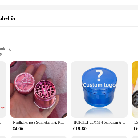
ubehör
moking
ng
is not only robust but also stylish. Its sleek design is complemented by the op
der's durability ensures it withstands the rigors of regular use, while the sharp
 a screen and a scraper, allowing for a seamless grinding process. The sharp t
HORNET 63MM 4 Schichten Amoladora Diamant Schneiden Metall Grinder Brecher mit High-end-Geschenk Box Anpassbare Logo geschenk der männer
Niedlicher rosa Schmetterling, Kokettschleife, mädchenhaft, 40 mm, Kräutermühle, individuelle Mühle, 4-teilige Mühle mit Kief Catcher, Kuchen-Design
HORNET 63MM 4 Schichten Aircraft Aluminium Kraut Brecher Hand Kurbel mit Diamant Zähne Zubehör Können Kunden Akzeptieren
 Whether you're a seasoned smoker or a novice, this grinder simplifies the prepa
€4.06
€19.80
€