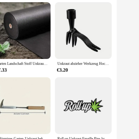
ion ensures that it can handle the toughest of materials,
y time, enhancing your smoking experience.
er to reflect your unique style. Whether you're a wholesaler
es cater to all. The grinder's compact and portable size make
Garten Landschaft Stoff Unkraut Barriere schwere Auffahrt Garten matte Polypropylen Bodendecker Blume Gemüse Hoch beete l
Unkraut abzieher Werkzeug Hoch leistungs Stand Up Unkraut abzieher 4 Klauen kopf Unkraut vernichter Werkzeug für Garten projekte Rasen ohne Biegen kniend
7.33
€3.20
lting in a fine consistency that's perfect for rolling or
're a seasoned smoker or a newbie, this grinder's design and
L-förmiges Garten-Unkraut bekämpfung werkzeug Unkraut vernichter manueller Riss-Unkraut-Unkraut-Extraktor-Entfernung landwirtschaft licher Bonsai liefert Handwerkzeug
Roll up Unkraut Emaille Pins kreative krautige Pflanzen Revers Abzeichen Kleidung Kragen Broschen lustige Kleidung Großhandel Geschenk für Freunde