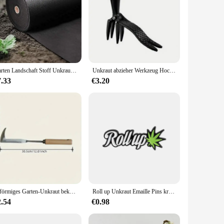
Garten Landschaft Stoff Unkraut Barriere schwere Auffahrt Garten matte Polypropylen Bodendecker Blume Gemüse Hoch beete l
Unkraut abzieher Werkzeug Hoch leistungs Stand Up Unkraut abzieher 4 Klauen kopf Unkraut vernichter Werkzeug für Garten projekte Rasen ohne Biegen kniend
7.33
€3.20
L-förmiges Garten-Unkraut bekämpfung werkzeug Unkraut vernichter manueller Riss-Unkraut-Unkraut-Extraktor-Entfernung landwirtschaft licher Bonsai liefert Handwerkzeug
Roll up Unkraut Emaille Pins kreative krautige Pflanzen Revers Abzeichen Kleidung Kragen Broschen lustige Kleidung Großhandel Geschenk für Freunde
2.54
€0.98