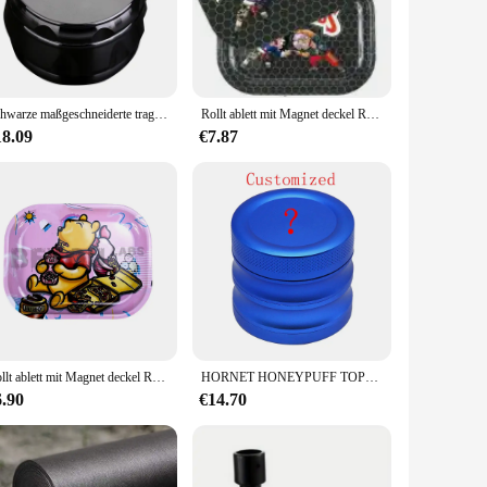
reen allows for the collection of fine pollen, making this
s grinder is designed to meet your needs.
Schwarze maßgeschneiderte tragbare 40 mm Durchmesser 4 Schichten Tabakmühle Zinklegierung Kräuterbrecher zum Rauchen Zubehör Haushaltswerkzeuge
Rollt ablett mit Magnet deckel Räucher mühle Lagerung Zigarette Tabak Papier Zubehör Tabletts Set Metallplatte anpassen 18x14
ir smoking experience. Whether you're grinding for personal
to carry, ensuring that you're always prepared for your
18.09
€7.87
onstruction, efficient grinding performance, and fine pollen
s on the go.
Rollt ablett mit Magnet deckel Räucher mühle Lagerung Tabak Zigarette Papier Zubehör Metallplatten Set anpassen 18x14cm
HORNET HONEYPUFF TOPPUFF KLINGE 56mm 4 Schicht Aluminium Grinder Metall Frosted Grinder Spice Brecher Neu Angekommen Anpassbare
6.90
€14.70