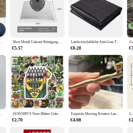
te, Pflanzenabdeckung, Anti-Gras, Unkrautbekämpfung aus Gartenstoff, 15 cm–82 cm
30cm Metall Unkraut Reinigungs schaufel Edelstahl Enteisungs schaufel multifunktion ale Outdoor-Gartens chaufel Farm Unkraut Pflanz schaufel
Landwirtschaftliche Anti-Gras-Tuch PP Garten Unkraut Barriere Stoff Durchlässige Anti-Unkraut Mesh Geotextile Gewächshaus Jäten Matte
€5.57
€8.28
€
 hochwertiger Zinklegierung, geeignet für Rohrrauch-Metallrohr
10/30/50PCS Neue Blätter Unkraut Rauchen Kühlen Aufkleber Wasserdichte notebook Gepäck Koffer Graffiti DIY Aufkleber kind spielzeug
Exquisite Messing Kreative Langlebige Metall Pfeife Vier-verwenden Tragbare Trocken Rauchen Stange Gerade Rauchen Stange für Ältere menschen
€2.70
€4.08
€