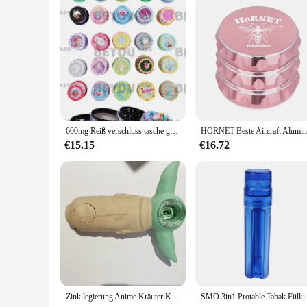
Recognizing the importance of portability, our weed grinder 
pocket or bag, allowing you to enjoy your herbs anytime, any
gift for fellow enthusiasts.
600mg Reiß verschluss tasche geruchs sichere wasserdichte Taschen selbst dichten der Beutel wieder verwendbare Süßigkeiten Gummi Lebensmittel Lagerung leere Beutel anpassen 10 Stück
€15.15
€16.72
Zink legierung Anime Kräuter Kräuter mühle Tabak Muller Rauch 3 Schichten Krieger Form Metall Gewürz brecher Roll werkzeug Zubehör
SMO 3in1 Protable Tabak Füllung Sc