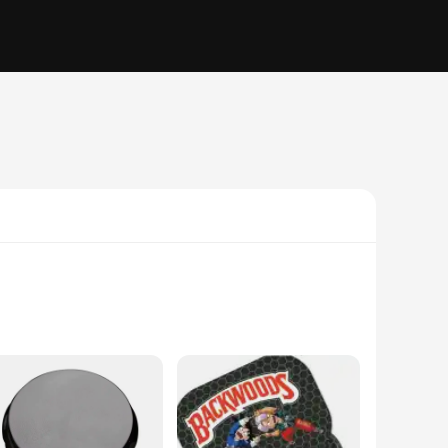
rette Zubehör design is sleek and modern, making it an
erbs whenever and wherever you desire.