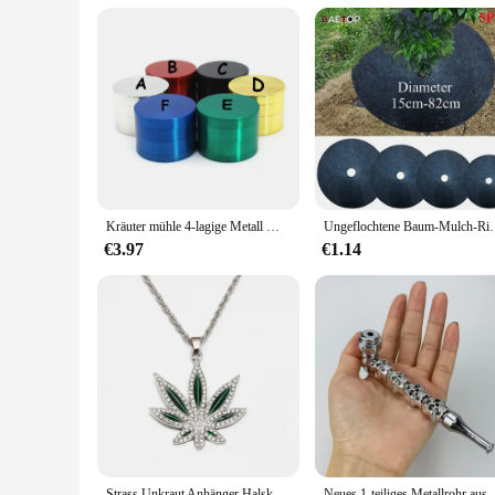
Parts and Accessories: Includes a Pollen Catcher
Features:
|Vendors|
**Unmatched Craftsmanship and Durability**
Crafted from high-grade aluminum alloy, this customizable wee
making it a reliable tool for grinding dry herbs. The durabl
**Personalized Aesthetics and Functionality**
This weed grinder custom Fräser is not just a tool; it's a st
looking to offer a personal touch to your products or an indi
Kräuter mühle 4-lagige Metall Moedor de Erva Brecher Mühle Kräuter brecher accesorios para fuma anpassen 40mm
Ungeflochtene Baum-Mulch-Ring-Unkrautbarriere, Schutzmat
it an ideal companion for on-the-go smokers, ensuring that
€3.97
€1.14
**Efficient Grinding and Pollen Collection**
Efficiency meets convenience with this weed grinder's advanc
vaporizing. The inclusion of a pollen catcher ensures that no
functionality are tailored to meet your needs, making it a va
Strass Unkraut Anhänger Halskette Männer Ahornblatt Halsketten Gold Farbe Ketten für Jungen männliche Steampunk Schmuck
Neues 1-teiliges Metallrohr aus