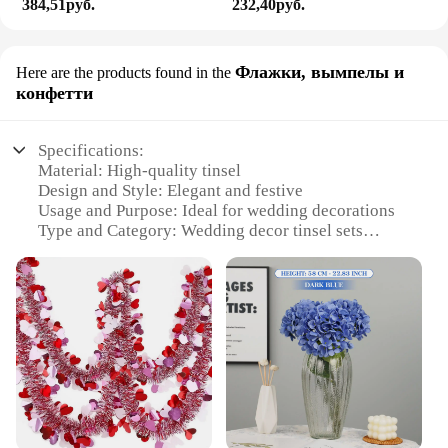
384,51руб.
232,40руб.
Флажки, вымпелы и
Here are the products found in the
конфетти
Specifications:
Material: High-quality tinsel
Design and Style: Elegant and festive
Usage and Purpose: Ideal for wedding decorations
Type and Category: Wedding decor tinsel sets
Performance and Property: Durable and easy to use
Parts and Accessories: Includes various sizes and
colors
Features:
**Elegant and Festive Wedding Decor**
Embrace the joy of your special day with our
wedding decor tinsel sets, designed to add a touch
of elegance and festivity to your celebration. These