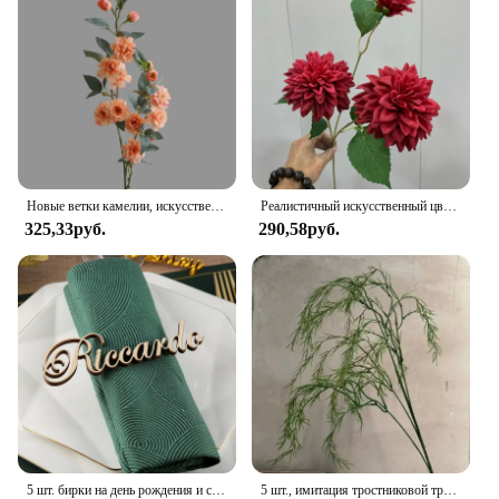
tinsel sets will add a touch of magic to any
gathering. The sets are designed to be reusable,
making them a cost-effective and eco-friendly
choice for vendors and suppliers looking to offer a
versatile decor solution. With wholesale pricing
available, you can ensure that your clients receive
the best value for their decor needs.
Новые ветки камелии, искусственные цветы, рождественские украшения для дома, искусственные цветы для гостиной, сада, стола, ремесло, свадьба, сделай сам, организация
Реалистичный искусственный цветок кажина с 3-мя головками, длинная ветка, шелковый цветок для дома, свадебный декор, украшение для спальни, дня рождения
325,33руб.
290,58руб.
5 шт. бирки на день рождения и свадьбу, декор для свадебного стола, Свадебный декор, деревянные имена под заказ, деревянные бирки на свадьбу
5 шт., имитация тростниковой травы, зеленые растения, свадебная цветочная лесная композиция, фон для дня рождения, декор для дома, сада, искусственные растения