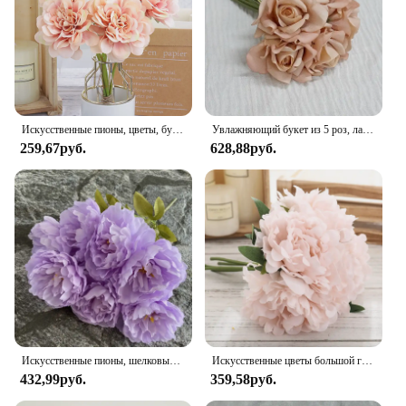
Искусственные пионы, цветы, букет невесты для свадьбы, супермаркета, украшение для гостиной, домашнее искусственное украшение, дешево
Увлажняющий букет из 5 роз, латексные Искусственные цветы на ощупь, Свадебный букет невесты, Декор для дома, дня рождения
259,67руб.
628,88руб.
Искусственные пионы, шелковые цветы, букет, украшение для дома, гостиной, стола, свадебное украшение, искусственные цветы, искусственный цветок
Искусственные цветы большой гортензии 5 шт., белый пион, букет невесты, искусственные цветы для украшения дома, свадьбы, гостиной
432,99руб.
359,58руб.