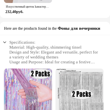
Искусственный цветок kaмастера, цветок пальмы, пластиковый цветок для дома, скрапбукинг, Рождественское украшение, свадьба, вечеринка, зеленое растение
232,40руб.
Фоны для вечеринки
Here are the products found in the
Specifications:
Material: High-quality, shimmering tinsel
Design and Style: Elegant and versatile, perfect for
a variety of wedding themes
Usage and Purpose: Ideal for creating a festive
atmosphere at wedding receptions
Shape and Size: Available in various lengths to suit
different decoration needs
Performance and Property: Durable and reusable,
ensuring long-lasting celebrations
Parts and Accessories: Includes multiple sets for a
cohesive decoration setup
Features: