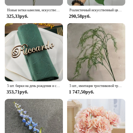
Новые ветки камелии, искусственные цветы, рождественские украшения для дома, искусственные цветы для гостиной, сада, стола, ремесло, свадьба, сделай сам, организация
Реалистичный искусственный цветок кажина с 3-мя головками, длинная ветка, шелковый цветок для дома, свадебный декор, украшение для спальни, дня рождения
325,33руб.
290,58руб.
5 шт. бирки на день рождения и свадьбу, декор для свадебного стола, Свадебный декор, деревянные имена под заказ, деревянные бирки на свадьбу
5 шт., имитация тростниковой травы, зеленые растения, свадебная цветочная лесная композиция, фон для дня рождения, декор для дома, сада, искусственные растения
353,71руб.
1 747,50руб.