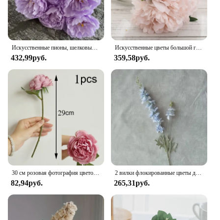
Искусственные пионы, шелковые цветы, букет, украшение для дома, гостиной, стола, свадебное украшение, искусственные цветы, искусственный цветок
Искусственные цветы большой гортензии 5 шт., белый пион, букет невесты, искусственные цветы для украшения дома, свадьбы, гостиной
432,99руб.
359,58руб.
30 см розовая фотография цветочный букет 5 большой головной бутон фотография для домашнего свадебного украшения indoo
2 вилки флокированные цветы дельфинима ветка шелковые искусственные цветы для дома свадебное украшение отеля Fleur Artificielle 1 шт. цветок
82,94руб.
265,31руб.