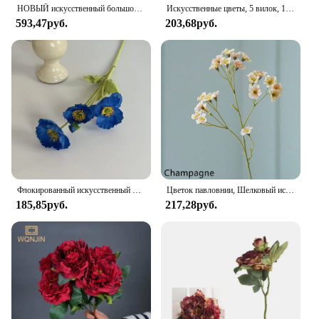
НОВЫЙ искусственный большой цветок гортензии, длинная ветка, шелковые искусственные цветы для DIY, свадебный декор, домашний стол, цветочный день Святого Валентина
Искусственные цветы, 5 вилок, 15 головок, маленькая Гвоздика для рождественского венка, аксессуары для дома, столовой, свадебное украшение
593,47руб.
203,68руб.
Флокированный искусственный цветок Yu Meiren, Шелковый цветок макового мака, Интернет, красный цвет, фотография украшения для дома
Цветок павловнии, Шелковый искусственный цветок, 45 см, розовые Искусственные цветы для комнаты, свадебная фотосессия, букет «сделай сам», подарки, 1 шт.
185,85руб.
217,28руб.