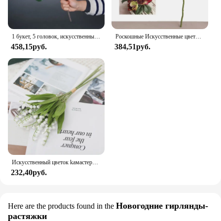
1 букет, 5 головок, искусственные большие цветы пиона, шелковые искусственные цветы Flores для DIY, домашний садовый стол, свадебное украшение
Роскошные Искусственные цветы пиона на 2 головки, 1 шт., Искусственные Свадебные украшения для дома, гостиной, крыльца
458,15руб.
384,51руб.
Искусственный цветок kaмастера, цветок пальмы, пластиковый цветок для дома, скрапбукинг, Рождественское украшение, свадьба, вечеринка, зеленое растение
232,40руб.
Новогодние гирлянды-
Here are the products found in the
растяжки