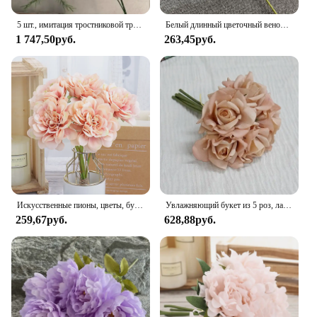
decorator's toolkit.
5 шт., имитация тростниковой травы, зеленые растения, свадебная цветочная лесная композиция, фон для дня рождения, декор для дома, сада, искусственные растения
Белый длинный цветочный венок в виде ландыша для осени, свадебное украшение для дома, французские искусственные цветы, венок
1 747,50руб.
263,45руб.
Искусственные пионы, цветы, букет невесты для свадьбы, супермаркета, украшение для гостиной, домашнее искусственное украшение, дешево
Увлажняющий букет из 5 роз, латексные Искусственные цветы на ощупь, Свадебный букет невесты, Декор для дома, дня рождения
259,67руб.
628,88руб.