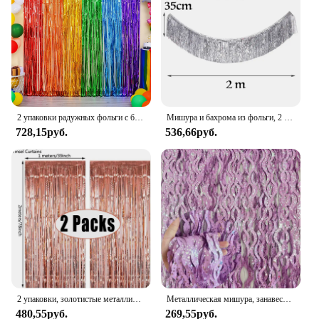
2 упаковки радужных фольги с бахромой, шторы с мишурой, металлические растяжки для дня рождения, свадьбы, вечеринки, единорога, украшения для вечеринки
Мишура и бахрома из фольги, 2 м, 4 слоя
728,15руб.
536,66руб.
2 упаковки, золотистые металлические шторы с бахромой, 1 х2 м
Металлическая мишура, занавески с бахромой из фольги со звездами, ленты для вечеринки на день рождения, новый год, украшение для свадьбы
480,55руб.
269,55руб.