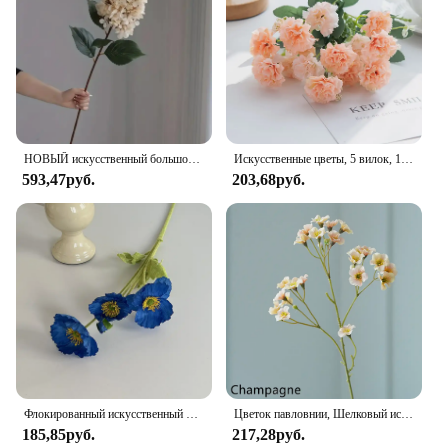
НОВЫЙ искусственный большой цветок гортензии, длинная ветка, шелковые искусственные цветы для DIY, свадебный декор, домашний стол, цветочный день Святого Валентина
Искусственные цветы, 5 вилок, 15 головок, маленькая Гвоздика для рождественского венка, аксессуары для дома, столовой, свадебное украшение
593,47руб.
203,68руб.
Флокированный искусственный цветок Yu Meiren, Шелковый цветок макового мака, Интернет, красный цвет, фотография украшения для дома
Цветок павловнии, Шелковый искусственный цветок, 45 см, розовые Искусственные цветы для комнаты, свадебная фотосессия, букет «сделай сам», подарки, 1 шт.
185,85руб.
217,28руб.