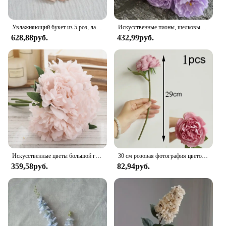
Увлажняющий букет из 5 роз, латексные Искусственные цветы на ощупь, Свадебный букет невесты, Декор для дома, дня рождения
Искусственные пионы, шелковые цветы, букет, украшение для дома, гостиной, стола, свадебное украшение, искусственные цветы, искусственный цветок
628,88руб.
432,99руб.
Искусственные цветы большой гортензии 5 шт., белый пион, букет невесты, искусственные цветы для украшения дома, свадьбы, гостиной
30 см розовая фотография цветочный букет 5 большой головной бутон фотография для домашнего свадебного украшения indoo
359,58руб.
82,94руб.