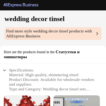
wedding decor tinsel
Find more style
wedding decor tinsel
products with
AliExpress Business
Статуэтки и
Here are the products found in the
миниатюры
Specifications:
Material: High-quality, shimmering tinsel
Product Discount: Available for wholesale vendors
and suppliers
Type and Category: Wedding decor tinsel sets
Design and Style: Elegant and festive, designed to
enhance any wedding theme
Usage and Purpose: Ideal for creating a magical