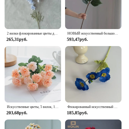
2 вилки флокированные цветы дельфинима ветка шелковые искусственные цветы для дома свадебное украшение отеля Fleur Artificielle 1 шт. цветок
НОВЫЙ искусственный большой цветок гортензии, длинная ветка, шелковые искусственные цветы для DIY, свадебный декор, домашний стол, цветочный день Святого Валентина
265,31руб.
593,47руб.
Искусственные цветы, 5 вилок, 15 головок, маленькая Гвоздика для рождественского венка, аксессуары для дома, столовой, свадебное украшение
Флокированный искусственный цветок Yu Meiren, Шелковый цветок макового мака, Интернет, красный цвет, фотография украшения для дома
203,68руб.
185,85руб.