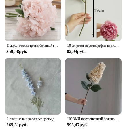
Искусственные цветы большой гортензии 5 шт., белый пион, букет невесты, искусственные цветы для украшения дома, свадьбы, гостиной
30 см розовая фотография цветочный букет 5 большой головной бутон фотография для домашнего свадебного украшения indoo
359,58руб.
82,94руб.
2 вилки флокированные цветы дельфинима ветка шелковые искусственные цветы для дома свадебное украшение отеля Fleur Artificielle 1 шт. цветок
НОВЫЙ искусственный большой цветок гортензии, длинная ветка, шелковые искусственные цветы для DIY, свадебный декор, домашний стол, цветочный день Святого Валентина
265,31руб.
593,47руб.