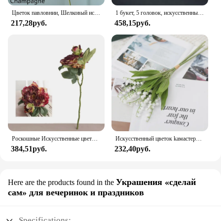
Цветок павловнии, Шелковый искусственный цветок, 45 см, розовые Искусственные цветы для комнаты, свадебная фотосессия, букет «сделай сам», подарки, 1 шт.
1 букет, 5 головок, искусственные большие цветы пиона, шелковые искусственные цветы Flores для DIY, домашний садовый стол, свадебное украшение
217,28руб.
458,15руб.
Роскошные Искусственные цветы пиона на 2 головки, 1 шт., Искусственные Свадебные украшения для дома, гостиной, крыльца
Искусственный цветок kaмастера, цветок пальмы, пластиковый цветок для дома, скрапбукинг, Рождественское украшение, свадьба, вечеринка, зеленое растение
384,51руб.
232,40руб.
Украшения «сделай
Here are the products found in the
сам» для вечеринок и праздников
Specifications: