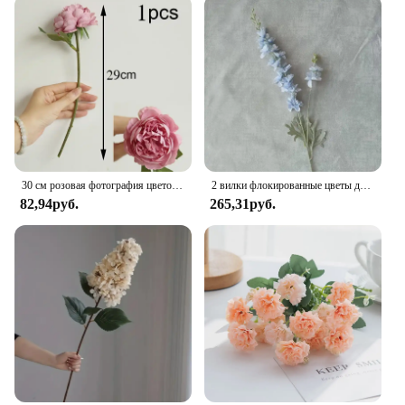
30 см розовая фотография цветочный букет 5 большой головной бутон фотография для домашнего свадебного украшения indoo
2 вилки флокированные цветы дельфинима ветка шелковые искусственные цветы для дома свадебное украшение отеля Fleur Artificielle 1 шт. цветок
82,94руб.
265,31руб.