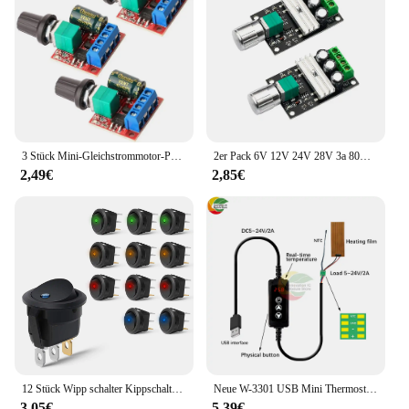
3 Stück Mini-Gleichstrommotor-PWM-Geschwindigkeitsregler, DC 5 V-35 V, 5 A, einstellbares Geschwindigkeitsregler, 6 V, 12 V, 24 V, variabler Spannungsregler
2er Pack 6V 12V 24V 28V 3a 80W 1203bb DC Motor drehzahl regler PWM Drehzahl einstellbar reversibler Motor treibersc halter Umkehr
2,49€
2,85€
12 Stück Wipp schalter Kippschalter 12V spst 3 Pins 2 Position ein/aus blau LED Licht beleuchtet Boots schalter
Neue W-3301 USB Mini Thermostat Schalter LED Digital Control Temperatur Controller Thermometer Thermostat DC 5-24V 12V thermostat
3,05€
5,39€