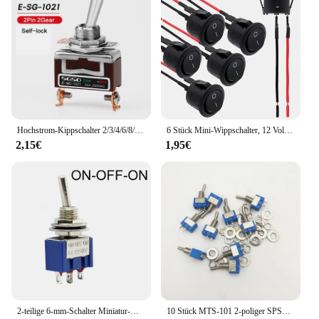
Hochstrom-Kippschalter 2/3/4/6/8/9/12 Pin Selbst rückstellung/selbstsicher nder Silber kontakt Kupfers tift 32a 250vac
6 Stück Mini-Wippschalter, 12 Volt, EIN-Aus-Kippschalter mit vorverkabeltem 6 A/250 V, 10 A/125 V AC, 12 V DC, elektrische Schalter für Heimwerker
2,15€
1,95€
2-teilige 6-mm-Schalter Miniatur-Kippschalter einpolige, wasserdichte Mini-Kappe, mikro elektronische Geräte, ein-aus-ein 6a
10 Stück MTS-101 2-poliger SPST-Schalter EIN-AUS 2 Positionen AC125V/6A 250V/3A 6mm blaue Mini-Kippschalter