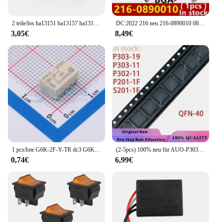
2 teile/los ha13151 ha13157 ha13152 ha13155 ha13150 ha13153 ha13158 auf Lager
DC:2022 216 neu 216-0890010 0890010 bga
3,05€
8,49€
1 pcs/lote G6K-2F-Y-TR dc3 G6K-2F-Y-3VDC smd 100% neu und original
(2-5pcs) 100% neu für AUO-P303-19 AUOP303-19 P303-19 P303-11 P302-11 P201-1F S201-1F QFN-40
0,74€
6,99€