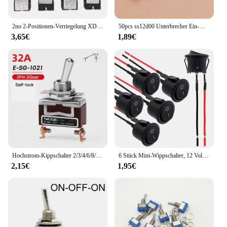
2no 2-Positionen-Verriegelung XD2-PA12 Pa14-Wipper-Joystick-Regler Federrückstell-Drehkreuz schalter zurück gesetzt Pa22 Pa24 4no 4 Position
50pcs ss12d00 Unterbrecher Ein-Aus Mini-Schiebe schalter 3-polig 1 p2t 2 Position hochwertige Kippschalter Griff länge: 3mm/4mm/5mm/6mm
3,65€
1,89€
Hochstrom-Kippschalter 2/3/4/6/8/9/12 Pin Selbst rückstellung/selbstsicher nder Silber kontakt Kupfers tift 32a 250vac
6 Stück Mini-Wippschalter, 12 Volt, EIN-Aus-Kippschalter mit vorverkabeltem 6 A/250 V, 10 A/125 V AC, 12 V DC, elektrische Schalter für Heimwerker
2,15€
1,95€