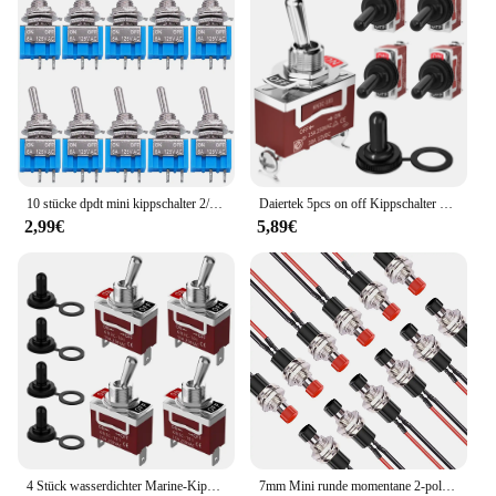
making it a trusted choice for both residential and
commercial applications. With wholesale pricing
available, this switch is not only a smart investment
for your lighting needs but also an excellent option
for vendors and suppliers looking to provide
reliable, energy-efficient solutions to their
customers.
10 stücke dpdt mini kippschalter 2/3/6pin 2/3 position ein/aus/auf miniatur kippschalter 6a 125v kippschalter
Daiertek 5pcs on off Kippschalter 2 Position spst wasserdichter Kippschalter 250v 30a 2 Pin Hoch leistungs mit Kofferraum abdeckung für Auto
2,99€
5,89€
4 Stück wasserdichter Marine-Kippschalter, 12 V DC 30 A, robust, 250 V AC 15 A, SPST, 2-poliger EIN-Aus-Schalter mit wetterfester Kofferraumabdeckung
7mm Mini runde momentane 2-polige vor gelötete Druckknopf schalter spst normal offen leuchten Drucktasten schaltet ein/aus rot schwarz