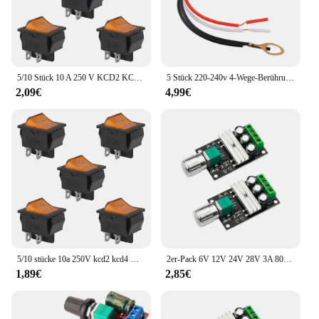
5/10 Stück 10 A 250 V KCD2 KCD4 Wippschalter DPST 4 Pin rot beleuchtet 120 V Wippschalter EIN Aus Heavy Duty
5 Stück 220-240v 4-Wege-Berührungssensorschalter Tisch lampen teile Berührungs steuerungs sensor Lampen schalter Dimmer 3 a280w
2,09€
4,99€
5/10 stücke 10a 250V kcd2 kcd4 Wipp schalter dpst 4-polig rot beleuchtet 120V Wipp kippschalter ein aus Hoch leistungs
2er-Pack 6V 12V 24V 28V 3A 80W 1203BB DC-Motordrehzahlregler PWM Geschwindigkeit einstellbarer umkehrbarer Motortreiberschalter Umkehr
1,89€
2,85€