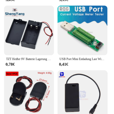
TZT Heißer 9V Batterie Lagerung Fall Kunststoff Box Halter Mit Anschlüsse EIN/AUS Schalter DEC22 DIY
USB Port Mini Entladung Last Widerstand Digitale Strom Spannung Meter Tester 2A/1A Mit Schalter 1A Grüne Led / 2A Rote Led
0,78€
0,41€