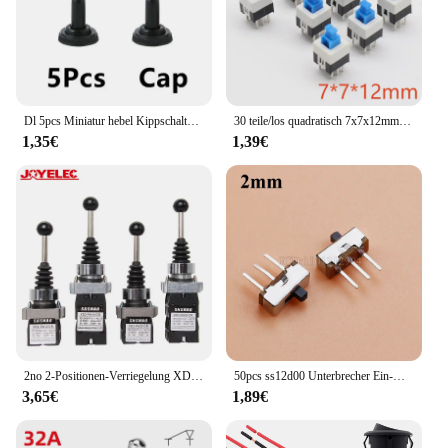
Dl 5pcs Miniatur hebel Kippschalter einpolig doppelt werfen ein-aus-ein/ein 120vac 6a 1/4 Zoll Montage MTS-102 103 202 203
30 teile/los quadratisch 7x7x12mm 6 pin dpdt mini druckknopf selbstsicher nder schalter g64 multimeter schalter
1,35€
1,39€
2no 2-Positionen-Verriegelung XD2-PA12 Pa14-Wipper-Joystick-Regler Federrückstell-Drehkreuz schalter zurück gesetzt Pa22 Pa24 4no 4 Position
50pcs ss12d00 Unterbrecher Ein-Aus Mini-Schiebe schalter 3-polig 1 p2t 2 Position hochwertige Kippschalter Griff länge: 3mm/4mm/5mm/6mm
3,65€
1,89€