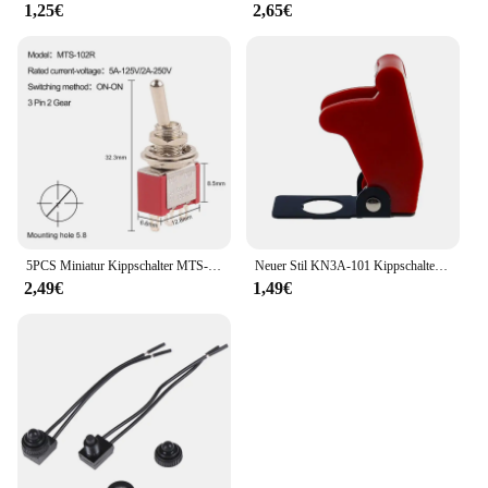
1,25€
2,65€
5PCS Miniatur Kippschalter MTS-102/103/202/203/302/304/402/403 AUF-AUF AUF-WEG-AUF 5A125V 2A25 0V 3/6/9/12 Pin Montage 6mm
Neuer Stil KN3A-101 Kippschalter Kipphebel 2Pin 2/Gang ON-OFF10A 125V/250V AC Kappe passend zu 12V, 24V, 48V, 110V, 220V Universal
2,49€
1,49€