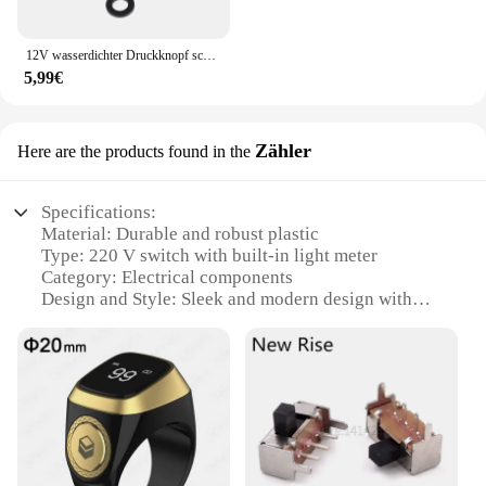
12V wasserdichter Druckknopf schalter Ein-Aus-Schalter mit 4 "Anschluss kabel schwarz 2St
5,99€
Zähler
Here are the products found in the
Specifications:
Material: Durable and robust plastic
Type: 220 V switch with built-in light meter
Category: Electrical components
Design and Style: Sleek and modern design with
easy-to-read display
Usage and Purpose: Ideal for monitoring energy
consumption and controlling electrical appliances
Performance and Property: High-precision light
meter ensures accurate readings
Parts and Accessories: Comes with a user-friendly
interface and clear instructions