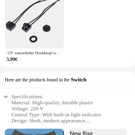
12V wasserdichter Druckknopf schalter Ein-Aus-Schalter mit 4 "Anschluss kabel schwarz 2St
5,99€
Switch
Here are the products found in the
Specifications:
Material: High-quality, durable plastic
Voltage: 220 V
Control Type: With built-in light indicator
Design: Sleek, modern appearance
Usage: Ideal for home or office settings
Performance: Reliable switching with a touch of