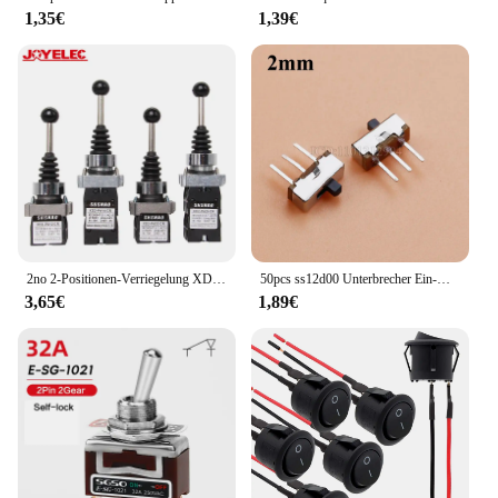
1,35€
1,39€
2no 2-Positionen-Verriegelung XD2-PA12 Pa14-Wipper-Joystick-Regler Federrückstell-Drehkreuz schalter zurück gesetzt Pa22 Pa24 4no 4 Position
50pcs ss12d00 Unterbrecher Ein-Aus Mini-Schiebe schalter 3-polig 1 p2t 2 Position hochwertige Kippschalter Griff länge: 3mm/4mm/5mm/6mm
3,65€
1,89€