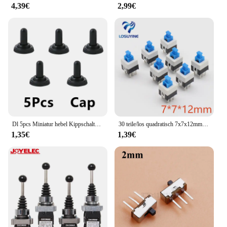
4,39€
2,99€
Dl 5pcs Miniatur hebel Kippschalter einpolig doppelt werfen ein-aus-ein/ein 120vac 6a 1/4 Zoll Montage MTS-102 103 202 203
30 teile/los quadratisch 7x7x12mm 6 pin dpdt mini druckknopf selbstsicher nder schalter g64 multimeter schalter
1,35€
1,39€