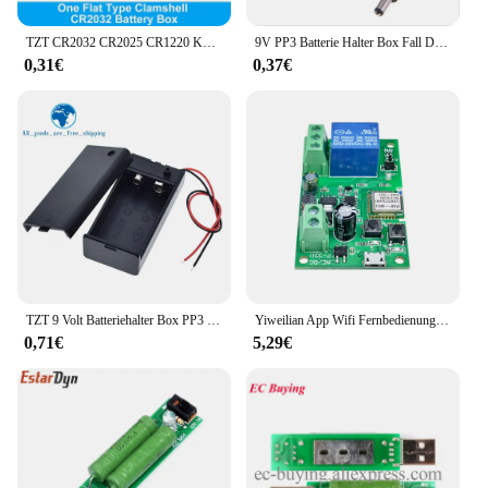
TZT CR2032 CR2025 CR1220 Knopfzellenbatterie Sockel Halter Fall Abdeckung mit EIN-AUS-Schalter 3V 6V Batterie Aufbewahrungsbox
9V PP3 Batterie Halter Box Fall Draht Blei AUF/OFF Schalter Abdeckung mit DC 2,1mm Stecker
0,31€
0,37€
TZT 9 Volt Batteriehalter Box PP3 9 V Batteriegehäuse Clip mit EIN/AUS-Schalter Drahtbletabdeckung für 6F22 DIY kleine Hobboprojekte
Yiweilian App Wifi Fernbedienung Relais Schalter Modul unterstützt 433MHz Fernbedienung automatische Verriegelung drahtlose Verzögerung Smart Home
0,71€
5,29€