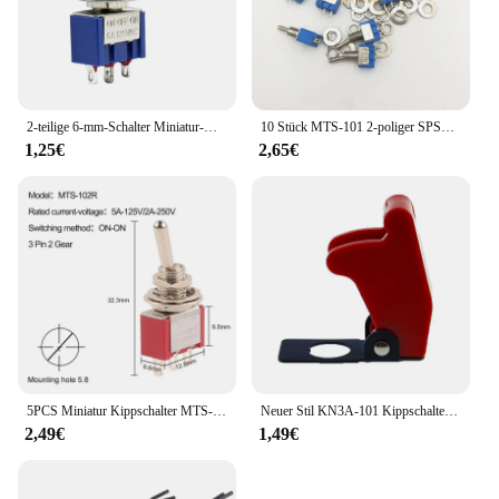
2-teilige 6-mm-Schalter Miniatur-Kippschalter einpolige, wasserdichte Mini-Kappe, mikro elektronische Geräte, ein-aus-ein 6a
10 Stück MTS-101 2-poliger SPST-Schalter EIN-AUS 2 Positionen AC125V/6A 250V/3A 6mm blaue Mini-Kippschalter
1,25€
2,65€
5PCS Miniatur Kippschalter MTS-102/103/202/203/302/304/402/403 AUF-AUF AUF-WEG-AUF 5A125V 2A25 0V 3/6/9/12 Pin Montage 6mm
Neuer Stil KN3A-101 Kippschalter Kipphebel 2Pin 2/Gang ON-OFF10A 125V/250V AC Kappe passend zu 12V, 24V, 48V, 110V, 220V Universal
2,49€
1,49€