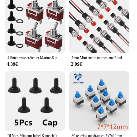
4 Stück wasserdichter Marine-Kippschalter, 12 V DC 30 A, robust, 250 V AC 15 A, SPST, 2-poliger EIN-Aus-Schalter mit wetterfester Kofferraumabdeckung
7mm Mini runde momentane 2-polige vor gelötete Druckknopf schalter spst normal offen leuchten Drucktasten schaltet ein/aus rot schwarz
4,39€
2,99€
Dl 5pcs Miniatur hebel Kippschalter einpolig doppelt werfen ein-aus-ein/ein 120vac 6a 1/4 Zoll Montage MTS-102 103 202 203
30 teile/los quadratisch 7x7x12mm 6 pin dpdt mini druckknopf selbstsicher nder schalter g64 multimeter schalter