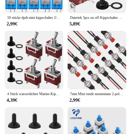
10 stücke dpdt mini kippschalter 2/3/6pin 2/3 position ein/aus/auf miniatur kippschalter 6a 125v kippschalter
Daiertek 5pcs on off Kippschalter 2 Position spst wasserdichter Kippschalter 250v 30a 2 Pin Hoch leistungs mit Kofferraum abdeckung für Auto
2,99€
5,89€
4 Stück wasserdichter Marine-Kippschalter, 12 V DC 30 A, robust, 250 V AC 15 A, SPST, 2-poliger EIN-Aus-Schalter mit wetterfester Kofferraumabdeckung
7mm Mini runde momentane 2-polige vor gelötete Druckknopf schalter spst normal offen leuchten Drucktasten schaltet ein/aus rot schwarz
4,39€
2,99€