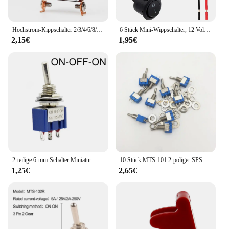
Hochstrom-Kippschalter 2/3/4/6/8/9/12 Pin Selbst rückstellung/selbstsicher nder Silber kontakt Kupfers tift 32a 250vac
6 Stück Mini-Wippschalter, 12 Volt, EIN-Aus-Kippschalter mit vorverkabeltem 6 A/250 V, 10 A/125 V AC, 12 V DC, elektrische Schalter für Heimwerker
2,15€
1,95€
2-teilige 6-mm-Schalter Miniatur-Kippschalter einpolige, wasserdichte Mini-Kappe, mikro elektronische Geräte, ein-aus-ein 6a
10 Stück MTS-101 2-poliger SPST-Schalter EIN-AUS 2 Positionen AC125V/6A 250V/3A 6mm blaue Mini-Kippschalter
1,25€
2,65€