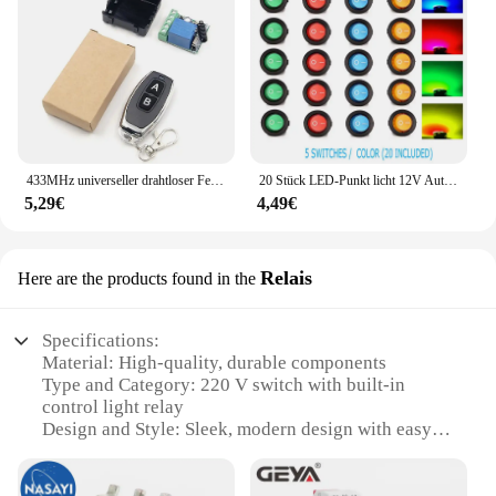
433MHz universeller drahtloser Fernbedienung schalter DC 12V 1-Kanal-Relaisempfängermodul HF-Sender Momentan-Kipp verriegelung für Tor
20 Stück LED-Punkt licht 12V Auto Auto Boot Runde Wippe Ein/Aus Kippschalter SPST-Schalter Mini Rund knopf Kipplicht Wipp schalter
5,29€
4,49€
Relais
Here are the products found in the
Specifications:
Material: High-quality, durable components
Type and Category: 220 V switch with built-in
control light relay
Design and Style: Sleek, modern design with easy-
to-use interface
Usage and Purpose: Ideal for various electrical
control applications