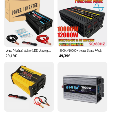
Auto-Wechsel richter LED-Anzeige 4000W 12V bis 220V/110V Konverter Ladegerät Adapter Mehrfach schutz Dual-USB-Spannungs wandler
8000w/10000w reiner Sinus-Wechsel richter Spannungs wandler intelligente Digital anzeige Auto nach Hause Outdoor-DC12V-220V wandler
29,19€
49,39€