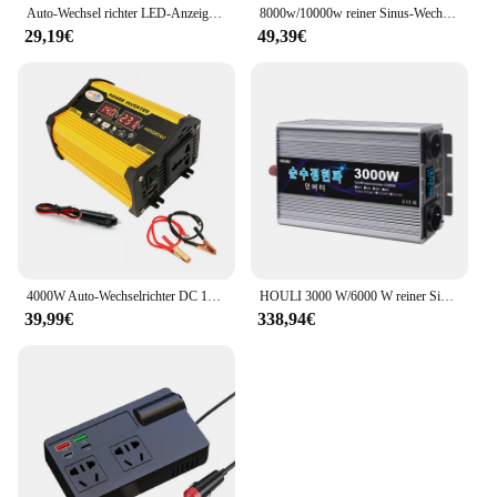
Auto-Wechsel richter LED-Anzeige 4000W 12V bis 220V/110V Konverter Ladegerät Adapter Mehrfach schutz Dual-USB-Spannungs wandler
8000w/10000w reiner Sinus-Wechsel richter Spannungs wandler intelligente Digital anzeige Auto nach Hause Outdoor-DC12V-220V wandler
29,19€
49,39€
4000W Auto-Wechselrichter DC 12V zu AC 220V 110V Transformator Dual USB Port Modifizierte Sinus Welle Auto Ladegerät Konverter Adapter
HOULI 3000 W/6000 W reiner Sinus-Wechselrichter DC 12 V zu AC (2 Ausgänge) 220 V Konverter mit 2,1 A USB-Ladeanschlüssen
39,99€
338,94€