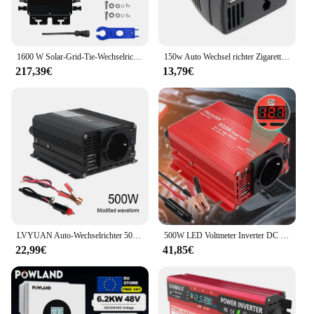
1600 W Solar-Grid-Tie-Wechselrichter mit intelligenter WiFi-Funktion DC 22–50 V AC für 60/72 Zellen Solar-PV-Grid-Tie-Mikro-Wechselrichter
150w Auto Wechsel richter Zigaretten anzünder Auto ladegerät USB 12V DC bis 220V AC Konverter Adapter Auto Konverter
217,39€
13,79€
LVYUAN Auto-Wechselrichter 500 W-2600 W Spitzenleistung DC12V-AC220V 230 V 50 Hz EU-Buchse Spannungswandler Wechselrichter
500W LED Voltmeter Inverter DC 12V zu AC 220V Automatische Transformator Power Converter Dual USB EU Buchse auto Zubehör
22,99€
41,85€