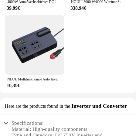
4000W Auto-Wechselrichter DC 12V zu AC 220V 110V Transformator Dual USB Port Modifizierte Sinus Welle Auto Ladegerät Konverter Adapter
HOULI 3000 W/6000 W reiner Sinus-Wechselrichter DC 12 V zu AC (2 Ausgänge) 220 V Konverter mit 2,1 A USB-Ladeanschlüssen
39,99€
338,94€
NEUE Multifunktionale Auto Inverter Konverter 12V24V Zu 220V Handy Plug-In Motorrad Elektronische Zubehör
10,39€
Inverter und Converter
Here are the products found in the
Specifications:
Material: High-quality components
Type and Category: DC 750V Inverter and