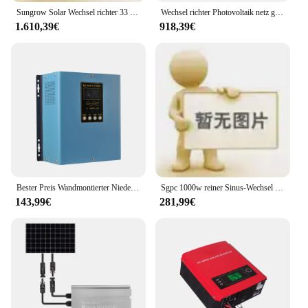
Sungrow Solar Wechsel richter 33 kw40kw50kw wifi4g Überwachung netz gekoppelter Kaskaden-Photovoltaik-Wechsel richter
Wechsel richter Photovoltaik netz gekoppelte Solar Photovoltaik 10 kW-50 kW Huawei Wechsel richter
1.610,39€
918,39€
Bester Preis Wandmontierter Niederfrequenz-Solarwechselrichter mit reiner Sinuswelle 600 W 800 VA Wechselrichter 12 V DC 240 V AC EXW FOB-Preis
Sgpc 1000w reiner Sinus-Wechsel richter mit Ups-Wechsel richter 12V 220V Solar-Wechselrichter-Batterie ladegerät Hochfrequenz
143,99€
281,99€