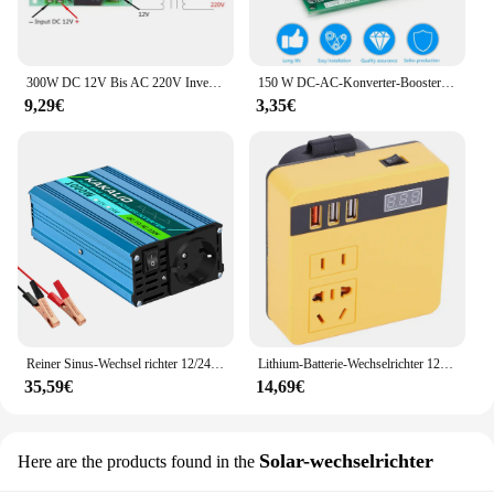
300W DC 12V Bis AC 220V Inverter Fahrer Board Power Modul Stick Core Transformator Neue
150 W DC-AC-Konverter-Booster-Modul 12 V auf 110 V, 200 V, 220 V, 280 V, 150 W Wechselrichter-Boost-Board-Transformator
9,29€
3,35€
Reiner Sinus-Wechsel richter 12/24V DC AC 1000 Hoch leistungs maschine W europäischer Standard-Steckdosen-Wechsel richter
Lithium-Batterie-Wechselrichter 120W DC 18-21V zu AC 220V Batteriestromwechselrichter für den Außeneinsatz Notfallbetrieb Wechselrichter Elektrowerkzeug
35,59€
14,69€
Solar-wechselrichter
Here are the products found in the