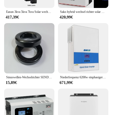
Easun 3kva 5kva 7kva Solar wechsel richter 24V 48V netz unabhängiger Wechsel richter reiner Sinus-Hybrid-Solar wechsel richter mit MPTT-Laderegler
Sako hybrid wechsel richter solar wechsel richter mppt regler netz unabhängiger wechsel richter
417,39€
420,99€
Sinuswellen-Wechselrichter SENDUST CORE
Niederfrequenz 6200w einphasiger Hybrid-Solar wechsel richter reine Sinus welle 220VAC 48VDC 6,2 kW netz unabhängiger MPTT-Wechsel richter
15,89€
671,99€