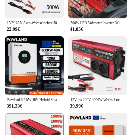
LVYUAN Auto-Wechselrichter 500 W-2600 W Spitzenleistung DC12V-AC220V 230 V 50 Hz EU-Buchse Spannungswandler Wechselrichter
500W LED Voltmeter Inverter DC 12V zu AC 220V Automatische Transformator Power Converter Dual USB EU Buchse auto Zubehör
22,99€
41,85€
Powland 6,2 kW 48V Hybrid Solar Wechsel richter parallel 12 Einheiten eu Lager 230V netz unabhängig 120a mppt reiner Sinus Wechsel richter max pv 500vdc
12V bis 220V 4000W Wechsel richter LCD-Display EU-Buchse Solar Wechsel richter Dual USB Schnell ladung für Telefon Laptops Auto
391,33€
39,99€