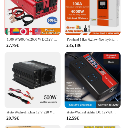
1500 W/2000 W/2600 W DC12V zu AC110V Tragbare Auto Power Inverter Ladegerät Konverter Adapter UNS Buchse auto zubehör
Powland 11kw 6,2 kw 4kw hybrid solar wechsel richter 48v 24v 230v mit max 160a 120a mppt laderegler pv max 500v unterstützung bms eu
27,79€
235,18€
Auto Wechsel richter 12 V 220 V Leistung 500W/1500W/2000W/2600W/3000W Wandler EU-Buchse 12 Volt Auto Inversor12V V Transformator Solar
Auto-Wechsel richter DC 12V/24V bis AC 220V Auto-Stromrichter 2000W mit 4 USB-Anschlüssen Buchse Digital anzeige Auto-Netzteile
20,79€
12,59€