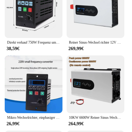
practical choice for both professionals and
hobbyists alike.
Direkt verkauf 750W Frequenz umrichter Gleichstrom-Wechselstrom-Wechsel richter 220V 1ph Eingang zu 220V 3ph Ausgang 0,75 kW Mini-VFD-Frequenz umrichter
Reiner Sinus-Wechsel richter 12V 220V 6600W 10000W Solar-Wechsel richter Gleichstrom 12V 24V 48V 60V 72V bis Wechselstrom 220V netz unabhängiger Wandler
38,59€
269,99€
Mikro-Wechselrichter, einphasiger Eingang, dreiphasiger 220-V-Ausgang, klein, 200 W, 400 W, 750 W, Einzeleingang, drei Ausgänge, englische Version
10KW 6600W Reiner Sinus-Wechselrichter 12V/24V/48V/60V/72V/96V Wechselrichter 230V 220V Solar-Auto-Wechselrichter-Konverter
26,99€
264,99€