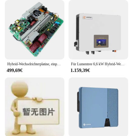
Hybrid-Wechselrichterplatine, einphasiger String-Solarwechselrichter, 6,2 kW, Hybrid-Wechselrichterplatine DC48 V auf AC230 V
Für Lumentree 6,6 kW Hybrid-Wechselrichter mit MPPT-Tracking Solar-String-Wechselrichter
499,69€
1.159,39€