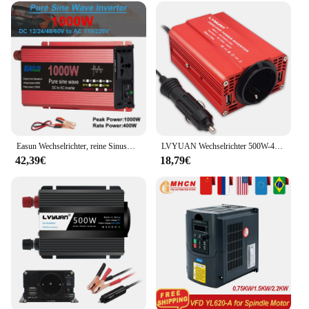
friendly setup, the wechselrichter dc 750V ensures
that your customers receive a product that not only
meets their energy needs but also stands the test of
time.
Easun Wechselrichter, reine Sinuswelle, 12 V DC zu AC 220 V, Konverter 3000 W, 2200 W, 1600 W, 1000 W, Stabilisator, 24 V, Solar-Wechselrichter 50 Hz, 60 Hz
LVYUAN Wechselrichter 500W-4000W Spannungswandler Dual USB Universal/EU-Buchse Batterieadapter Wechselrichter Autozubehör
42,39€
18,79€