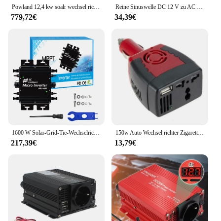
Powland 12,4 kw soalr wechsel richter mppt 120a ladegerät pv eingang 500vdc 13000w 220vac 48vdc reiner sinus wellen wechsel richter dc/ac mit wifi bms
Reine Sinuswelle DC 12 V zu AC 230 V 1000 W/1500 W/2200 W 50 Hz/60 Hz Auto-Wechselrichter mit 4,2 A Dual-USB-Aufladung EU/Universal-Buchse
779,72€
34,39€
1600 W Solar-Grid-Tie-Wechselrichter mit intelligenter WiFi-Funktion DC 22–50 V AC für 60/72 Zellen Solar-PV-Grid-Tie-Mikro-Wechselrichter
150w Auto Wechsel richter Zigaretten anzünder Auto ladegerät USB 12V DC bis 220V AC Konverter Adapter Auto Konverter
217,39€
13,79€