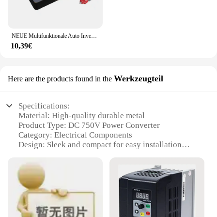
NEUE Multifunktionale Auto Inverter Konverter 12V24V Zu 220V Handy Plug-In Motorrad Elektronische Zubehör
10,39€
Werkzeugteil
Here are the products found in the
Specifications:
Material: High-quality durable metal
Product Type: DC 750V Power Converter
Category: Electrical Components
Design: Sleek and compact for easy installation
Usage: Ideal for powering various electronic
devices
Performance: Reliable and efficient voltage
conversion
Features:
|Wholesale|Vendors|