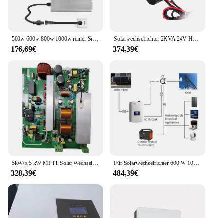
500w 600w 800w 1000w reiner Sinus-Wechsel richter 24V 48V bis 220V DC zu AC Micro Solar Wechsel richter MPPT Hybrid-Wechsel richter
Solarwechselrichter 2KVA 24V Hybrid Off Grid mit eingebautem Solarladeregler
176,69€
374,39€
5kW/5,5 kW MPTT Solar Wechsel richter Platine Hauptplatine Solarstrom wandler Zubehör
Für Solarwechselrichter 600 W 1000 W 2000 W Lumentree 65 V mit Netzbegrenzer, netzgekoppelter Wechselrichter DC AC Wechselrichter Solar
328,39€
484,39€