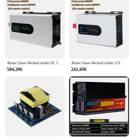
Reiner Sinus-Wechsel richter DC 12V 24V 48V 60V 220V 230V 6600W 10000W Inversor-Spannungs wandler 12 Power Car Solar Wechsel richter LCD
Reiner Sinus-Wechsel richter 12V 220V 6600W 10000W Solar-Wechsel richter DC 12V 24V 48V 60V 72V bis AC 220V Ladegerät Spannungs wandler
594,39€
241,69€