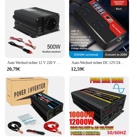
Auto Wechsel richter 12 V 220 V Leistung 500W/1500W/2000W/2600W/3000W Wandler EU-Buchse 12 Volt Auto Inversor12V V Transformator Solar
Auto-Wechsel richter DC 12V/24V bis AC 220V Auto-Stromrichter 2000W mit 4 USB-Anschlüssen Buchse Digital anzeige Auto-Netzteile
20,79€
12,59€