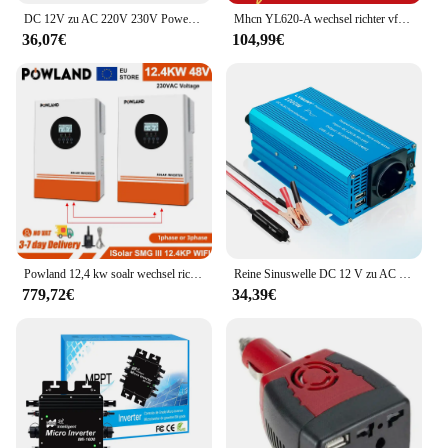
DC 12V zu AC 220V 230V Power Inverter 500W Schwarz Spannung Konverter Automatische Transformator Adapter Dual USB EU Universelle buchse
Mhcn YL620-A wechsel richter vfd 0,75 kW 1,5 kW 2,2 kW Drehzahl regler Ein phasen eingang 110V 220V 380V 3-Phasen-Ausgang für Spindel motor
36,07€
104,99€
Powland 12,4 kw soalr wechsel richter mppt 120a ladegerät pv eingang 500vdc 13000w 220vac 48vdc reiner sinus wellen wechsel richter dc/ac mit wifi bms
Reine Sinuswelle DC 12 V zu AC 230 V 1000 W/1500 W/2200 W 50 Hz/60 Hz Auto-Wechselrichter mit 4,2 A Dual-USB-Aufladung EU/Universal-Buchse
779,72€
34,39€