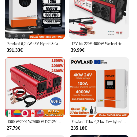
Powland 6,2 kW 48V Hybrid Solar Wechsel richter parallel 12 Einheiten eu Lager 230V netz unabhängig 120a mppt reiner Sinus Wechsel richter max pv 500vdc
12V bis 220V 4000W Wechsel richter LCD-Display EU-Buchse Solar Wechsel richter Dual USB Schnell ladung für Telefon Laptops Auto
391,33€
39,99€
1500 W/2000 W/2600 W DC12V zu AC110V Tragbare Auto Power Inverter Ladegerät Konverter Adapter UNS Buchse auto zubehör
Powland 11kw 6,2 kw 4kw hybrid solar wechsel richter 48v 24v 230v mit max 160a 120a mppt laderegler pv max 500v unterstützung bms eu
27,79€
235,18€