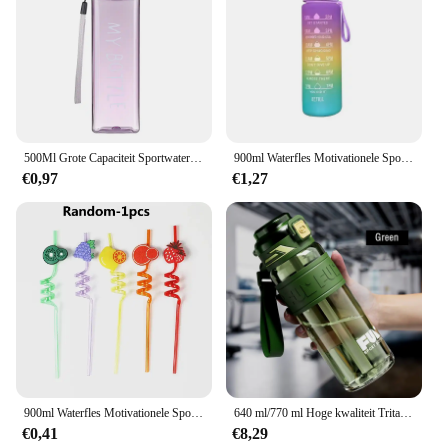
500Ml Grote Capaciteit Sportwaterfles Vierkante Drinkbeker Mannen Vrouwen Zomer Draagbare Plastic Koffiesapbeker Voor Buiten
900ml Waterfles Motivationele Sport Waterfles Lekvrije Drinkflessen Buitensporten Reizen Waterkoker Drinkwaterfles
€0,97
€1,27
900ml Waterfles Motivationele Sport Waterfles Lekvrije Drinkflessen Buitensporten Reizen Waterkoker Drinkwaterfles
640 ml/770 ml Hoge kwaliteit Tritan Materiaal Waterfles Draagbare Duurzame Gym Fitness Outdoor Sport Fietsen Drinkfles
€0,41
€8,29