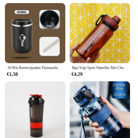
16.9Oz Roestvrijstalen Thermosbekers Koffie Thermische Mok Lekvrije Reisauto Vacuümfles Geïsoleerde Beker Melkthee Waterfles
Bpa-Vrije Sport Waterfles Met Chug Deksel Lekvrij Tritan Plastic Waterfles Voor Fietsen Camping Herbruikbare Drinkfles
€1,50
€4,29