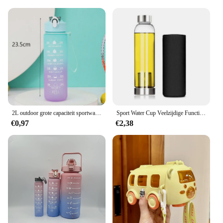
pricing make it an ideal option for vendors and
suppliers. The sets available for sale are perfect for
gifting or stocking up, ensuring you always have a
water bottle at hand. The waterflessen bottle is a
smart investment for anyone who values
convenience, style, and health.
2L outdoor grote capaciteit sportwaterfles creatieve plastic beker stuiterhoes buiten lekvrije strobeker met tijdmarkering
Sport Water Cup Veelzijdige Functionele Drinken Fles
€0,97
€2,38