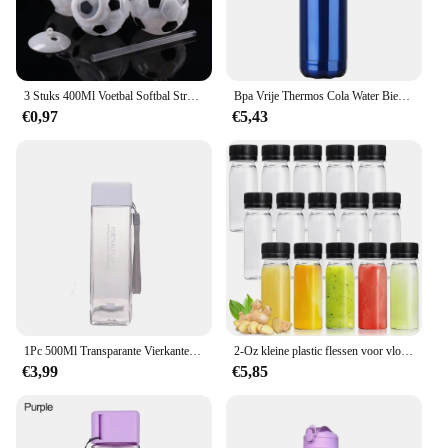
3 Stuks 400Ml Voetbal Softbal Stro Cup Ronde Vorm Europese Cup Essentials Plastic Fles Drank Stro Melk Theekop
Bpa Vrije Thermos Cola Water Bier Thermos Dubbelwandige Geïsoleerde Vacuümfles Roestvrijstalen Waterfles Voor Sportflessen 500Ml
€0,97
€5,43
1Pc 500Ml Transparante Vierkante Plastic Matte Water Cup Outdoor Koude Sap Water Sport Cup Met Draagbare Melk Touw water Fles
2-Oz kleine plastic flessen voor vloeistoffen, gemberschotfles met deksels, herbruikbare bulkdrankcontainers
€3,99
€5,85