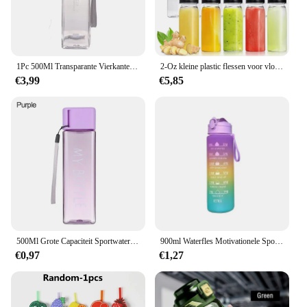
1Pc 500Ml Transparante Vierkante Plastic Matte Water Cup Outdoor Koude Sap Water Sport Cup Met Draagbare Melk Touw water Fles
2-Oz kleine plastic flessen voor vloeistoffen, gemberschotfles met deksels, herbruikbare bulkdrankcontainers
€3,99
€5,85
500Ml Grote Capaciteit Sportwaterfles Vierkante Drinkbeker Mannen Vrouwen Zomer Draagbare Plastic Koffiesapbeker Voor Buiten
900ml Waterfles Motivationele Sport Waterfles Lekvrije Drinkflessen Buitensporten Reizen Waterkoker Drinkwaterfles
€0,97
€1,27