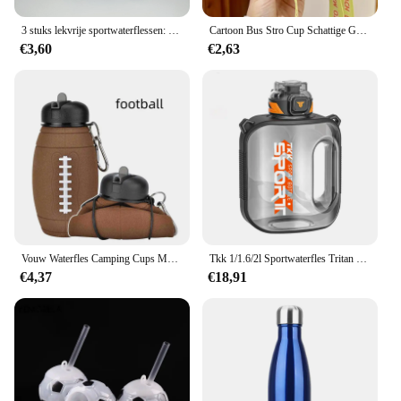
3 stuks lekvrije sportwaterflessen: morsbestendig, rietje-enabled, tijdgeactiveerd, motiverend voor kantoor, school, sportschool en training
Cartoon Bus Stro Cup Schattige Grote Capaciteit Buitenshuis Auto Waterbeker Kinderen Drinkwaren Bounce Stro Ketel
€3,60
€2,63
Vouw Waterfles Camping Cups Mok Outdoor Sport Basketbal Voetbal Tennis Golfschool Lekvrije Draagbare Kinderen Waterfles
Tkk 1/1.6/2l Sportwaterfles Tritan Creatieve Beker Met Grote Capaciteit Hittebestendige Outdoor Reisketel Voor Volwassenen Sportschool Fitnesskannen
€4,37
€18,91