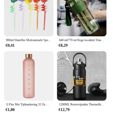
900ml Waterfles Motivationele Sport Waterfles Lekvrije Drinkflessen Buitensporten Reizen Waterkoker Drinkwaterfles
640 ml/770 ml Hoge kwaliteit Tritan Materiaal Waterfles Draagbare Duurzame Gym Fitness Outdoor Sport Fietsen Drinkfles
€0,41
€8,29
1l Fles Met Tijdmarkering 32 Oz Motiverende Herbruikbare Fitnesssporten Buitenshuis Reizen Lekvrij Bpa-Vrij Mat Plastic
1200ML Roestvrijstalen Thermofles Draagbare Thermoskan Grote Capaciteit Thermo Waterfles Tumbler Thermosflessen Outdoor Thermosflessen
€1,80
€12,79