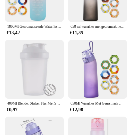
1000Ml Gearomatiseerde Waterfles Geur-Up Waterbeker Met Peulen Tritan Water Drinkfles Met Geurdrank Meer Water
650 ml waterfles met geursmaak, lekvrij met 7 smaakpods, luchtwaterfles, draagbaar voor reizen, klimmen, wandelen
€13,42
€11,85
400Ml Blender Shaker Fles Met Schaal Proteïne Shakes Lekvrij Voor Poeder Workout Gym Sport Mixing Cup Waterfles
650Ml Waterfles Met Geursmaak Lekvrij Met 7 Smaakpods Geurende Drinkbeker Draagbaar Voor Reizen Klimmen Wandelen
€0,97
€12,98