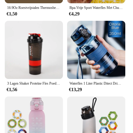
16.9Oz Roestvrijstalen Thermosbekers Koffie Thermische Mok Lekvrije Reisauto Vacuümfles Geïsoleerde Beker Melkthee Waterfles
Bpa-Vrije Sport Waterfles Met Chug Deksel Lekvrij Tritan Plastic Waterfles Voor Fietsen Camping Herbruikbare Drinkfles
€1,50
€4,29
3 Lagen Shaker Proteïne Fles Poeder Schud Cup Grote Capaciteit Waterfles Mengbeker Body Building Oefening Mengfles
Waterfles 1 Liter Plastic Ditect Drinksportfles Draagbare Lekvrije Outdoor Tourkamp Tritan Plastic Fles Bpa Gratis
€1,56
€13,29