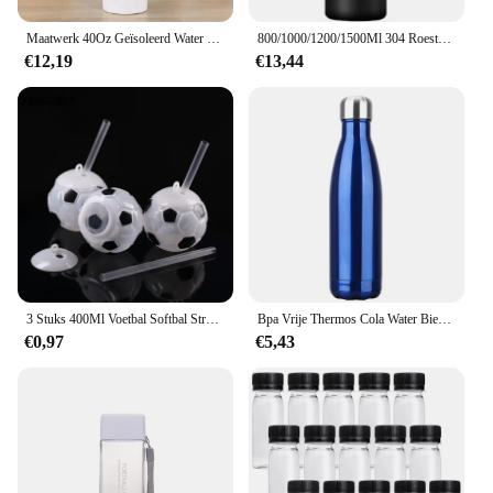
Maatwerk 40Oz Geïsoleerd Water Draagbare Fles Roestvrijstalen Beker Koffiekopje Reiswaterbekers Grote Capaciteit
800/1000/1200/1500Ml 304 Roestvrijstalen Thermoskan Met Rietje Thermische Beker Sportvacuümkolven Koud-En Warmwaterkruik
€12,19
€13,44
3 Stuks 400Ml Voetbal Softbal Stro Cup Ronde Vorm Europese Cup Essentials Plastic Fles Drank Stro Melk Theekop
Bpa Vrije Thermos Cola Water Bier Thermos Dubbelwandige Geïsoleerde Vacuümfles Roestvrijstalen Waterfles Voor Sportflessen 500Ml
€0,97
€5,43