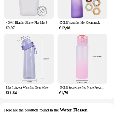
400Ml Blender Shaker Fles Met Schaal Proteïne Shakes Lekvrij Voor Poeder Workout Gym Sport Mixing Cup Waterfles
650Ml Waterfles Met Geursmaak Lekvrij Met 7 Smaakpods Geurende Drinkbeker Draagbaar Voor Reizen Klimmen Wandelen
€0,97
€12,98
Met fruitgeur Waterfles Geur Waterbeker Sport Up Waterfles Drank voldoet aan Fruitsmaakpads Waterfles
500Ml Sportwaterfles Matte Progressieve Kleur Drinkwaterbeker Met Handvatgradiënt Voor Sportsportkamperen In De Buitenlucht
€11,64
€1,79
Water Flessen
Here are the products found in the