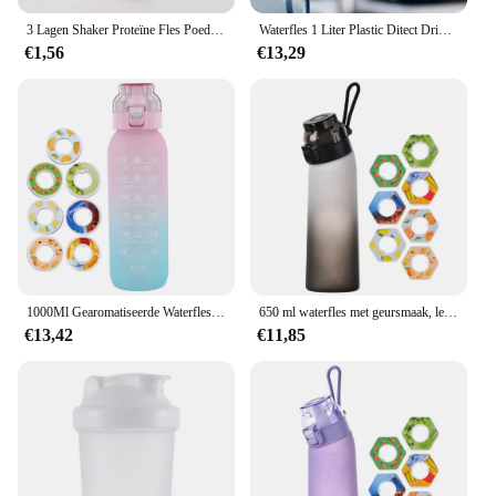
3 Lagen Shaker Proteïne Fles Poeder Schud Cup Grote Capaciteit Waterfles Mengbeker Body Building Oefening Mengfles
Waterfles 1 Liter Plastic Ditect Drinksportfles Draagbare Lekvrije Outdoor Tourkamp Tritan Plastic Fles Bpa Gratis
€1,56
€13,29
1000Ml Gearomatiseerde Waterfles Geur-Up Waterbeker Met Peulen Tritan Water Drinkfles Met Geurdrank Meer Water
650 ml waterfles met geursmaak, lekvrij met 7 smaakpods, luchtwaterfles, draagbaar voor reizen, klimmen, wandelen
€13,42
€11,85