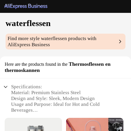
waterflessen
Find more style
waterflessen
products with
AliExpress Business
Thermosflessen en
Here are the products found in the
thermoskannen
Specifications:
Material: Premium Stainless Steel
Design and Style: Sleek, Modern Design
Usage and Purpose: Ideal for Hot and Cold
Beverages
Performance and Property: Double-Wall Insulation
for Extended Temperature Retention
Shape and Size: Variety of Sizes Available