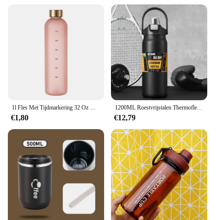
1l Fles Met Tijdmarkering 32 Oz Motiverende Herbruikbare Fitnesssporten Buitenshuis Reizen Lekvrij Bpa-Vrij Mat Plastic
1200ML Roestvrijstalen Thermofles Draagbare Thermoskan Grote Capaciteit Thermo Waterfles Tumbler Thermosflessen Outdoor Thermosflessen
€1,80
€12,79