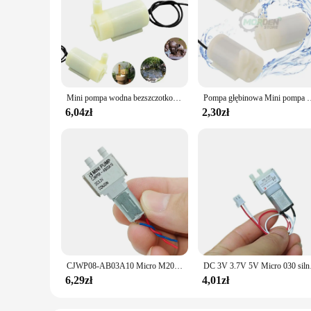
Mini pompa wodna bezszczotkowa DC 3V 5V z elastyczny przewód pompka do silnika bezszczotkową cichą do akwarium fontanna ogrodowa
Pompa głębinowa Mini pompa wodna DC 3V 120L/H pompka do s
6,04zł
2,30zł
CJWP08-AB03A10 Micro M20 membranowa pompa wodna DC 3V 3.3V 3.7V Mini samozasysająca pompa wodna pompa cieczy
DC 3V 3.7V 5V Micro 03
6,29zł
4,01zł