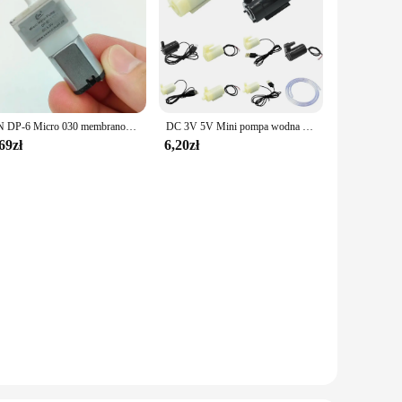
CN DP-6 Micro 030 membranowa pompa wodna silnika DC 3V 3.7V 5V mała Mini samozasysająca pompa wodna pompa cieczy
DC 3V 5V Mini pompa wodna z elastyczną rurką Przenośna zatapialna pompa wodna Cicha do akwarium Fontanna Akwarium Ogród
69zł
6,20zł