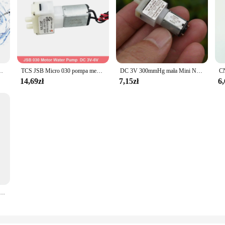
ilnika 3W do DIY zestaw akwaria akwarium podwodna fontanna
TCS JSB Micro 030 pompa membranowa silnika DC 3V-6V 5V Mini pompa wodna ujemne ciśnienie pompa próżniowa z wyciszaczem mała pompa woda powietrze
DC 3V 300mmHg mała Mini N20 pompa powietrze silnikowe mikro membrana pompa wspomagająca tlenu DIY akwarium Monitor ciśnienia krwi
14,69zł
7,15zł
6,
0 silnik pompy wody ujemne ciśnienie samozasysająca pompa ssąca membranowa pompa próżniowa dla Robot odkurzający