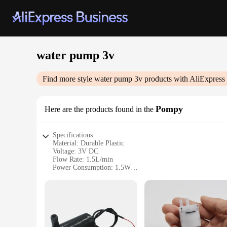
water pump 3v
Find more style
water pump 3v
products with AliExpress
Pompy
Here are the products found in the
Specifications:
Material: Durable Plastic
Voltage: 3V DC
Flow Rate: 1.5L/min
Power Consumption: 1.5W
Dimensions: 60mm x 40mm x 30mm
Compatibility: Ideal for various DIY projects and small-scal
Features:
**Efficient and Compact Design**
The water pump 3v Pompy is a compact and efficient device de
pump into their DIY projects or small-scale water systems. Th