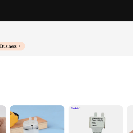
 Business
e water systems
signed for a wide range of applications. Its small size and lightweight build m
e robust plastic construction ensures durability and longevity, making it a rel