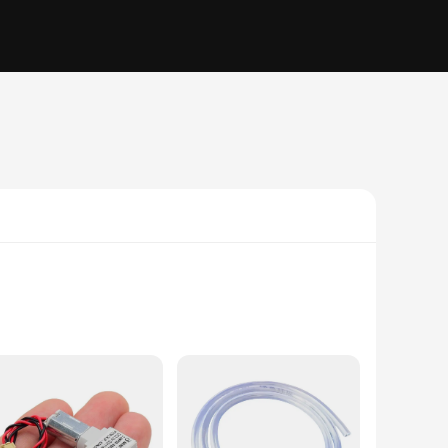
ake it an ideal choice for those looking to integrate a water
iable choice for both indoor and outdoor use.