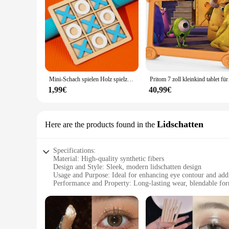
makeup stays flawless throughout the day or night.
Incorporating the Wasserschwimmer Augen-Schatten-u. Zwisch
professional-level looks for yourself or your clients.
Mini-Schach spielen Holz spielzeug Interaktion Puzzle Training Gehirn lernen frühen Lernspiel zeug für Kinder Kinder Montessori-Spiel
Pritom 7 zoll kleinki
1,99€
40,99€
Lidschatten
Here are the products found in the
Specifications:
Material: High-quality synthetic fibers
Design and Style: Sleek, modern lidschatten design
Usage and Purpose: Ideal for enhancing eye contour and add
Performance and Property: Long-lasting wear, blendable fo
Shape or Size or Weight or Quantity: Compact, travel-friend
Typical Adaptive Scenario: Suitable for various occasions, f
Features:
**Effortless Application and Versatility**