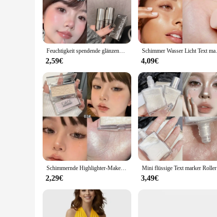
water-based activities.
**Versatile and User-Friendly**
Whether you're a professional athlete or a recreational wat
lightweight design makes them easy to carry and attach to yo
with friends or for reselling as a wholesale vendor or supplie
Feuchtigkeit spendende glänzende Text marker Stick natürliche Wasser Licht Schimmer Creme aufhellen liegende Seidenraupe Gesicht Kontur Körper Illuminator
Schimmer Wasser Licht Text marker S
**Perfect for Every Water Sports Scenario**
2,59€
4,09€
These Wasserschwimmer Bronzers u. Leuchtmarker are not just
day out on the water, their performance and property ensure 
you need for a safe and enjoyable experience.
Schimmernde Highlighter-Make-up-Palette, Wasserlicht, Perlweiß, Champagner, Gold, Gelee, Gel, Gesichtskontur, Aufhellung, Lidschatten, Kosmetik
Mini flüssi
2,29€
3,49€