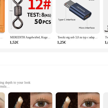
enlage-Kombination into your makeup arsenal will not only elevate your skills
nd tablet für kinder android 11 2 gb ram 32 gb rom kinder software installiert kompatible gaming controller
MEREDITH Angelwirbel, Kugellagerwirbel, 50 Teile/los, mit Sicherheitsverschluss, massive Ringe, Rollwirbel für Karpfenangeln, Zubehör
Toocki otg usb 3,0 zu typ c adapter micro to typ c männlich zu usb 2,0 weiblich konverter für macbook xiaomi samsung otg stecker
1,52€
1,25€
1
ing depth to your look
rmula
ly size with a generous amount of product
rom casual outings to formal events