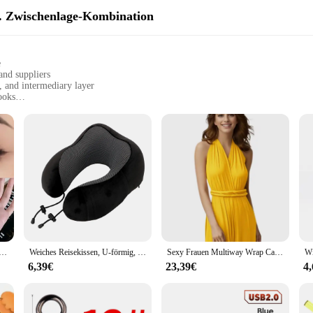
. Zwischenlage-Kombination
e
and suppliers
, and intermediary layer
ooks
pplications
g a smooth finish
ation is a must-have for makeup enthusiasts and professionals alike. This se
s and occasions. The high-quality materials ensure that the colors are vibrant a
t is tailored to meet your professional needs. The Wasserschwimmer eye shadow
chatten fließender Glühwürmchen Fantasie glänzender Lidschatten wasserdichter Pailletten glitter Text marker Eyeliner Stift Party Make-up
Weiches Reisekissen, U-förmig, für Reisen, Gesundheitswesen, Memory-Schaum, Nackenkissen für Nacken, Flugzeug, Nackenkissen
Sexy Frauen Multiway Wrap Cabrio Boho Maxi Club Rotes Kleid Verband Langes Kleid Party Brautjungfern Infinity Robe Longue Femme
ations. The intermediary layer included in the set enhances the longevity of yo
6,39€
23,39€
4
 adapts to your every need. The eye shadows come in a variety of shades, ensuri
tyles, giving you the freedom to choose the perfect look for any scenario. The 