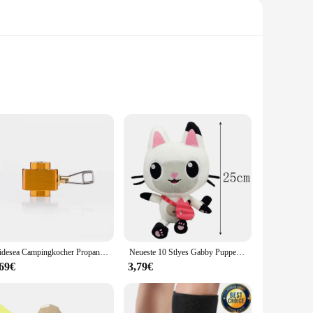
t is designed to provide you with a comprehensive range of
nd long-lasting, while the ease of application makes it
 and lash combinations are designed to work seamlessly
Widesea Campingkocher Propan Nachfülladapter Gasbrenner Gasfüllung Butan Zylinder Tank LPG Saver Campingausrüstung
Neueste 10 Stlyes Gabby Puppenhaus Plüschtier Mercat Cartoon Kuscheltiere Meerjungfrau Katze Plüschpuppe Kindergeburtstag Weihnachtsgeschenke
ur eye makeup, ensuring that your clients or viewers are
,69€
3,79€
ng that you can create a look that suits your mood or the
intermediary layer is a game-changer, ensuring that your eye