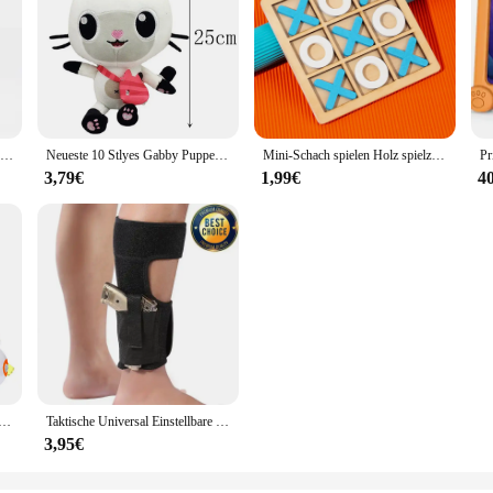
Widesea Campingkocher Propan Nachfülladapter Gasbrenner Gasfüllung Butan Zylinder Tank LPG Saver Campingausrüstung
Neueste 10 Stlyes Gabby Puppenhaus Plüschtier Mercat Cartoon Kuscheltiere Meerjungfrau Katze Plüschpuppe Kindergeburtstag Weihnachtsgeschenke
Mini-Schach spielen Holz spielzeug Interaktion Puzzle Training Gehirn lernen frühen Lernspiel zeug für Kinder Kinder Montessori-Spiel
3,79€
1,99€
4
ogu BB-8 luke skywalker bausteine palpatine ziegel ahsoka tano figur C-3PO tempel wächter figuren spielzeug
Taktische Universal Einstellbare Verdeckte Schwarz Tragen Knöchel Bein Pistole Schießen Pistole Holster Jagd Zubehör
3,95€