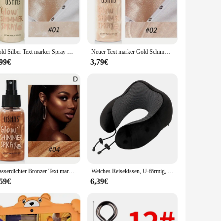
tile enough to meet your needs. Their compact and
rance. The sets available for sale are perfect for sharing
Gold Silber Text marker Spray wasserdicht Glitter Schimmer funkeln flüssige Text marker Make-up für Gesicht Körper Illuminator Kosmetik
Neuer Text marker Gold Schimmer Öl wasserdicht glatt schimmern Gesicht Körper Glow Illuminator High-End nicht klebrige flüssige Körper Produkt
,99€
3,79€
her you're competing in a tournament or enjoying a casual
ovide a complete solution, ensuring that you have everything
Wasserdichter Bronzer Text marker flüssiges Spray beleuchten der Körper Gesicht schimmern dauerhaft aufhellen Glühen Gesicht leuchten Text marker Make-up
Weiches Reisekissen, U-förmig, für Reisen, Gesundheitswesen, Memory-Schaum, Nackenkissen für Nacken, Flugzeug, Nackenkissen
,59€
6,39€