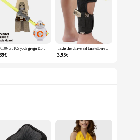
 but also provide you with the tools to create stunning,
Tv6106 tv6105 yoda grogu BB-8 luke skywalker bausteine palpatine ziegel ahsoka tano figur C-3PO tempel wächter figuren spielzeug
Taktische Universal Einstellbare Verdeckte Schwarz Tragen Knöchel Bein Pistole Schießen Pistole Holster Jagd Zubehör
,69€
3,95€