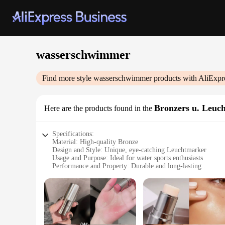
wasserschwimmer
Find more style
wasserschwimmer
products with AliExpr
Bronzers u. Leuc
Here are the products found in the
Specifications:
Material: High-quality Bronze
Design and Style: Unique, eye-catching Leuchtmarker
Usage and Purpose: Ideal for water sports enthusiasts
Performance and Property: Durable and long-lasting
Shape or Size: Compact and lightweight
Quantity: Available in sets for sale
Features:
**Unmatched Durability and Style**
Crafted from premium bronze, these Wasserschwimmer Bronzers
offer a unique blend of functionality and aesthetics. The ey