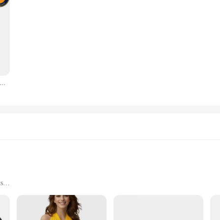
 Universal Einstellbare Verdeckte Schwarz Tragen Knöchel Bein Pistole Schießen Pistole Holster Jagd Zubehör
ts
formula
of shades and sets