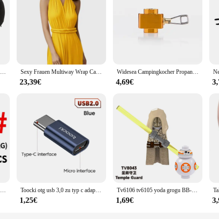
penlackfarbe, a range of waterproof lip lacquers that promise to stay put thro
ty, long-lasting pigments ensure your lips remain vibrant and colorful. The smo
f touch-ups.
ersatility. The trendy, vibrant colors cater to a variety of occasions, from casua
Weiches Reisekissen, U-förmig, für Reisen, Gesundheitswesen, Memory-Schaum, Nackenkissen für Nacken, Flugzeug, Nackenkissen
Sexy Frauen Multiway Wrap Cabrio Boho Maxi Club Rotes Kleid Verband Langes Kleid Party Brautjungfern Infinity Robe Longue Femme
Widesea Campingkocher Propan Nachfülladapter Gasbrenner Gasfüllung Butan Zylinder Tank LPG Saver Campingausrüstung
enal. With a variety of shades and sets available, you can mix and match to crea
23,39€
4,69€
3
your lifestyle. Whether you're a busy professional or a fashion-forward indivi
, even in the most unexpected situations. Moreover, our lip lacquer is available
.
s the test of time and the elements. Our wasserschwimmer Lippenlackfarbe is not 
MEREDITH Angelwirbel, Kugellagerwirbel, 50 Teile/los, mit Sicherheitsverschluss, massive Ringe, Rollwirbel für Karpfenangeln, Zubehör
Toocki otg usb 3,0 zu typ c adapter micro to typ c männlich zu usb 2,0 weiblich konverter für macbook xiaomi samsung otg stecker
Tv6106 tv6105 yoda grogu BB-8 luke skywalker bausteine palpatine ziegel ahsoka tano figur C-3PO tempel wächter figuren spielzeug
1,25€
1,69€
3