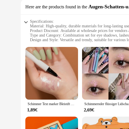
Augen-Schatten-u
Here are the products found in the
Specifications:
Material: High-quality, durable materials for long-lasting us
Product Discount: Available at wholesale prices for vendors 
Type and Category: Combination set for eye shadows, lashes
Design and Style: Versatile and trendy, suitable for various l
Usage and Purpose: Ideal for creating professional makeup a
Performance and Property: Easy to apply and blend, ensurin
Features:
|Wholesale|Vendors|
**Unmatched Versatility and Quality**
The Wasserschwimmer Augen-Schatten-u. Zwischenlage-Kombin
eye shadow and lash options, catering to diverse makeup style
perfect for both beginners and seasoned makeup artists.
**Optimized for Professional Use**
Whether you're a makeup artist or a beauty blogger, this se
Schimmer Text marker Bleistift glatt langlebige wasserdichte Diamant Champagner Gold Pink aufhellen Lidschatten Stift
Schimmernder flüssiger Lids
together, allowing for quick and effortless makeup transform
captivated by your work.
1,89€
2,69€
**Adaptable for Every Scenario**
From a casual day out to a glamorous evening event, this set
occasion. The lashes are available in different lengths and s