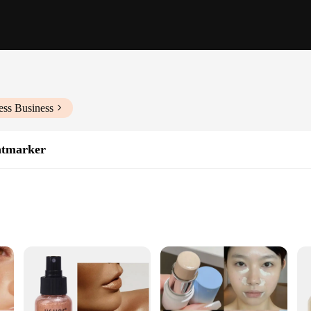
ess Business
htmarker
 u. Leuchtmarker are not just markers but a statement of style and durability
e-catching Leuchtmarker design ensures that you stand out in the water, making