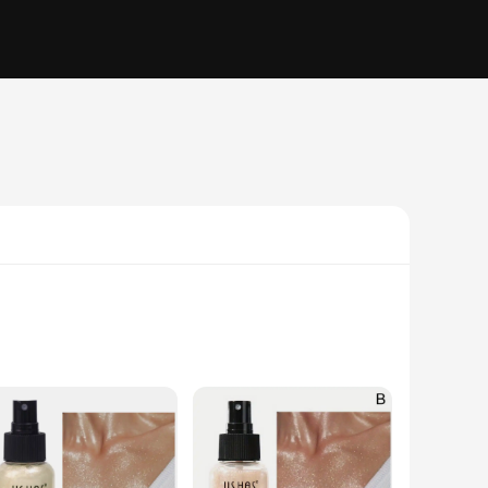
. Designed to withstand the rigors of water sports, they
 them perfect for water skiing, wakeboarding, and other