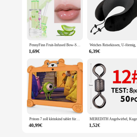
**Unmatched Durability and Color**
Discover the unparalleled beauty of our wasserschwimmer Lip
pool or dancing the night away, our lip lacquer's high-quali
choice for those who desire a bold look without the hassle o
**Versatile and Stylish**
Our lip lacquer is not just about durability; it's also about v
PennyFinn Fruit-Infused Bow-Shaped Lip Oil – Schimmerndes, wasserglanzendes Finish, langanhaltende Feuchtigkeit
elegance to your look, making it a staple in your beauty ars
1,69€
6,39€
**Adaptive and Convenient**
Our wasserschwimmer Lippenlackfarbe is designed to adapt to 
waterproof feature ensures that your lip color remains intact
choice for retailers looking to expand their beauty offerings
Embrace the confidence that comes with a lip color that stand
Pritom 7 zoll kleinkind tablet für kinder android 11 2 gb ram 32 gb rom kinder software installiert kompatible gaming controller
40,99€
1,52€