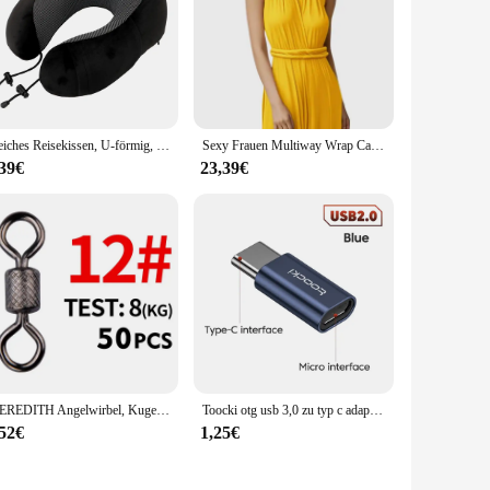
you're dressing up for a night out or looking to add a subtle
ot only functional but also a stylish addition to your
multiple looks without running out.
ys intact throughout the day. The blendable formula allows
dramatic statement, the wasserschwimmer Lidschatten delivers
Weiches Reisekissen, U-förmig, für Reisen, Gesundheitswesen, Memory-Schaum, Nackenkissen für Nacken, Flugzeug, Nackenkissen
Sexy Frauen Multiway Wrap Cabrio Boho Maxi Club Rotes Kleid Verband Langes Kleid Party Brautjungfern Infinity Robe Longue Femme
,39€
23,39€
w set is designed to be accessible to everyone, from
 wasserschwimmer Lidschatten is a smart choice. The eye
keup collection.
MEREDITH Angelwirbel, Kugellagerwirbel, 50 Teile/los, mit Sicherheitsverschluss, massive Ringe, Rollwirbel für Karpfenangeln, Zubehör
Toocki otg usb 3,0 zu typ c adapter micro to typ c männlich zu usb 2,0 weiblich konverter für macbook xiaomi samsung otg stecker
,52€
1,25€