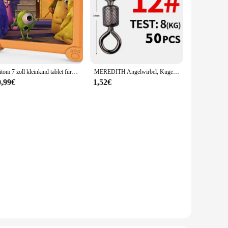
Pritom 7 zoll kleinkind tablet für kinder android 11 2 gb ram 32 gb rom kinder software installiert kompatible gaming controller
MEREDITH Angelwirbel, Kugellagerwirbel, 50 Teile/los, mit Sicherheitsverschluss, massive Ringe, Rollwirbel für Karpfenangeln, Zubehör
0,99€
1,52€