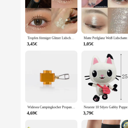
The wasserschwimmer Lidschatten is a versatile addition to y
touch of color to your everyday look, this eye shadow set has
makeup bag. The compact size makes it perfect for on-the-go
**Long-Lasting Performance and Easy Blending**
Crafted from high-quality synthetic fibers, the wasserschwi
for seamless application, enabling you to create a variety o
consistent, flawless results. The eye shadow set is designed
Tropfen förmiger Glitzer Lidschatten Eyeliner Bleistift Make-up wasserdicht dauerhaft schimmern hell pfirsich rosa Text marker liegend Seidenraupen stift
Matte Perlglanz Weiß Lidschatten
**Adaptable and Accessible for Everyone**
3,45€
1,05€
The wasserschwimmer Lidschatten is not just about the product
professional makeup artists to beauty enthusiasts. Whether y
shadow set is perfect for anyone looking to enhance their ey
Widesea Campingkocher Propan Nachfülladapter Gasbrenner Gasfüllung Butan Zylinder Tank LPG Saver Campingausrüstung
Neueste 10 Stlyes Gabby
4,69€
3,79€