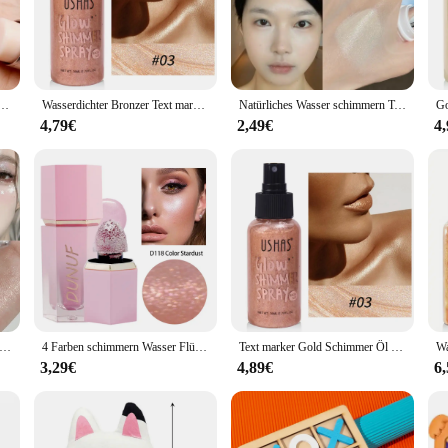
er sports enthusiast, these Wasserschwimmer Bronzers u. Leuchtmarker are versa
ur equipment, ensuring that you can focus on your performance without any hind
r.
tick transparent Wasser Rouge Stick Gesicht Körper Illuminator kosmetische Gesichts kontur aufhellen Make-up
Wasserdichter Bronzer Text marker flüssiges Spray beleuchten der Körper Gesicht schimmern dauerhaft aufhellen Glühen Gesicht leuchten Text marker Make-up
Natürliches Wasser schimmern Text marker Stick Licht klar fein glänzende Perle Kontur Schattierung aufhellen Gesicht Illuminator Dupes Make-up
4,79€
2,49€
4
 markers; they are an essential accessory for any water sports scenario. Whet
that they will withstand the demands of your sport. The sets are designed to pr
ge Text marker Roller Make-up Perl glanz Körper Gesicht Schimmer Glanz Lidschatten Text marker Kontur Illuminator Kosmetik
4 Farben schimmern Wasser Flüssigkeit Text marker erröten Lidschatten Gesicht Körper Text marker flüssige Make-up Gesicht Kontur Make-up-Tools
Text marker Gold Schimmer Öl wasserdicht glatt schimmern Gesicht Körper Glühen Illuminator nicht klebrige flüssige Körper Highlight Illuminator
3,29€
4,89€
6