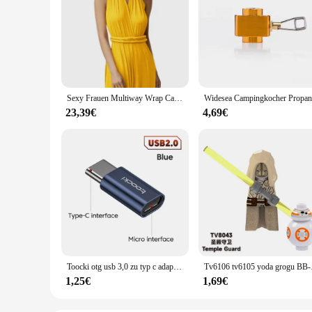
Sexy Frauen Multiway Wrap Cabrio Boho Maxi Club Rotes Kleid Verband Langes Kleid Party Brautjungfern Infinity Robe Longue Femme
23,39€
4,69€
Toocki otg usb 3,0 zu typ c adapter micro to typ c männlich zu usb 2,0 weiblich konverter für macbook xiaomi samsung otg stecker
Tv6106 tv6105 yoda gr
1,25€
1,69€