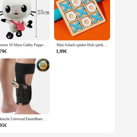
ugh all your adventures. Whether you're splashing in the
oth application and non-sticky formula make it an ideal
l outings to formal events. The glossy finish adds a touch of
Neueste 10 Stlyes Gabby Puppenhaus Plüschtier Mercat Cartoon Kuscheltiere Meerjungfrau Katze Plüschpuppe Kindergeburtstag Weihnachtsgeschenke
Mini-Schach spielen Holz spielzeug Interaktion Puzzle Training Gehirn lernen frühen Lernspiel zeug für Kinder Kinder Montessori-Spiel
te a unique look that complements your style.
,79€
1,99€
dual, our lip lacquer is the perfect accessory for you. The
 for wholesale and vendor purchases, making it an ideal
just a product; it's a statement of resilience and style.
Taktische Universal Einstellbare Verdeckte Schwarz Tragen Knöchel Bein Pistole Schießen Pistole Holster Jagd Zubehör
,95€