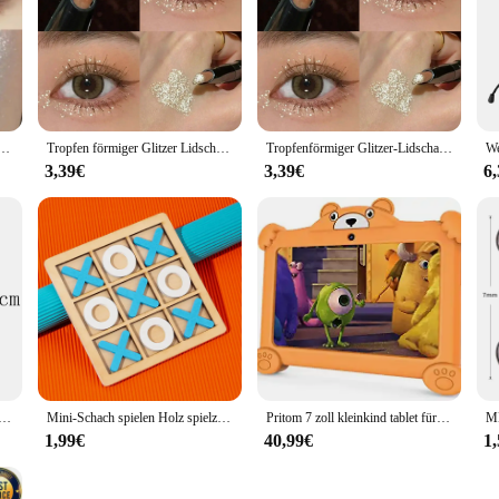
our makeup collection, designed to cater to a wide range of scenarios. Whether 
 got you covered. The sleek, modern design of the lidschatten ensures that it's n
 touch-ups, while the generous amount of product ensures that you can create 
mmer Lidschatten promises long-lasting wear, ensuring that your eye makeup sta
f looks with ease. Whether you're aiming for a subtle wash of color or a bold, 
 to adapt to your needs, making it a must-have for any makeup enthusiast.
 Stick Glatte Eye Make-Up Highlighter Shimmer Wasserdicht Pearly Silber Eyeliner Seidenraupe Stift
Tropfen förmiger Glitzer Lidschatten Eyeliner Bleistift Make-up wasserdicht dauerhaft schimmern hell pfirsich rosa Text marker liegend Seidenraupen stift
Tropfenförmiger Glitzer-Lidschatten-Eyeliner-Stift, Make-up, wasserdicht, anhaltender Schimmer, heller Pfirsichrosa, Textmarker, liegender Seidenraupenstift
3,39€
3,39€
6
; it's about accessibility. Available for wholesale and vendors, this eye shado
ou're looking to stock up for your business or treat yourself to a new set, the
e contour and add depth to their look, making it an essential addition to any ma
 Puppenhaus Plüschtier Mercat Cartoon Kuscheltiere Meerjungfrau Katze Plüschpuppe Kindergeburtstag Weihnachtsgeschenke
Mini-Schach spielen Holz spielzeug Interaktion Puzzle Training Gehirn lernen frühen Lernspiel zeug für Kinder Kinder Montessori-Spiel
Pritom 7 zoll kleinkind tablet für kinder android 11 2 gb ram 32 gb rom kinder software installiert kompatible gaming controller
1,99€
40,99€
1