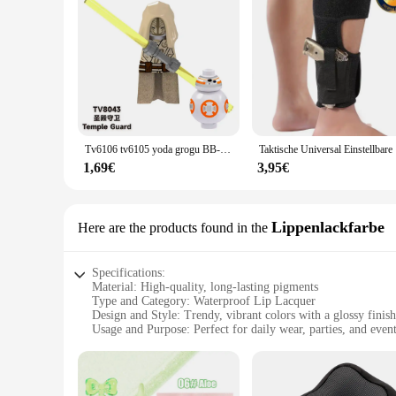
Tv6106 tv6105 yoda grogu BB-8 luke skywalker bausteine palpatine ziegel ahsoka tano figur C-3PO tempel wächter figuren spielzeug
Taktische
1,69€
3,95€
Lippenlackfarbe
Here are the products found in the
Specifications:
Material: High-quality, long-lasting pigments
Type and Category: Waterproof Lip Lacquer
Design and Style: Trendy, vibrant colors with a glossy finish
Usage and Purpose: Perfect for daily wear, parties, and even
Performance and Property: Smooth application, non-sticky 
Shape or Size or Weight or Quantity: Available in a variety 
Features: