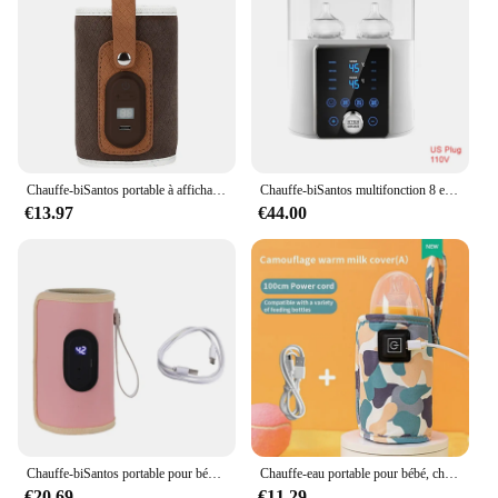
Chauffe-biSantos portable à affichage numérique USB, chauffe-biSantos, tasse, portable, garde-chaleur pour bébé, bouteille de lait, sac thermique
Chauffe-biSantos multifonction 8 en 1, arabisateur, chauffe-lait rapide avec minuterie, lait maternel ou formule adaptée à 2 HI
€13.97
€44.00
Chauffe-biSantos portable pour bébé, chargement USB, housse chauffante isolante pour eau chaude, accessoires de voyage en plein air pour bébé
Chauffe-eau portable pour bébé, chauffe-biSantos, sac isotherme, poussette de voyage, fournitures sûres pour enfants, extérieur, hiver
€20.69
€11.29