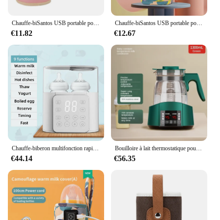
Chauffe-biSantos USB portable pour bébé, chauffe-lait pour voiture, accessoires de voyage en plein air
Chauffe-biSantos USB portable pour bébé, sac thermique, affichage numérique universel, biSantos d'allaitement, garde-chaleur pour voyager
€11.82
€12.67
Chauffe-biberon multifonction rapide, accessoires pour bébés, chauffe-aliments, chauffe-lait, stérilisateur avec contrôle précis de la température
Bouilloire à lait thermostatique pour bébé, pot d'isolation intelligent, automatique, eau chaude, lait en poudre, 1,2 l, GL41
€44.14
€56.35