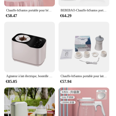
Chauffe-biSantos portable pour bébé, chauffe-lait sans fil, dégivrage et chauffage, modes touristes, 4 niveaux de température, utilisation en voyage et en extérieur
BEBEBAO-Chauffe-biSantos portable sans fil pour bébé, température réglable, grotte extérieure, 4 pièces, recyclage
€58.47
€64.29
Agitateur à lait électrique, bouteille de lait chaude sans eau avec chauffage à température constante, mélangeur de lait en poudre entièrement automatique
Chauffe-biSantos portable pour lait maternel et lait materneux, chauffe-eau sans fil pour bébé, charge USB, chauffage et dégivrage rapides, 8800mAh
€85.05
€57.94