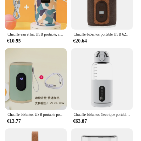
Chauffe-eau et lait USB portable, chauffe-biSantos, sac isolé, poussette de voyage, Noël
Chauffe-biSantos portable USB 62 avec affichage numérique, chauffe-lait pour bébé, chauffe-biSantos pour enfants, voyage en plein air
€10.95
€20.64
Chauffe-biSantos USB portable pour bébé, chauffe-lait pour voiture, accessoires de voyage en plein air
Chauffe-biSantos électrique portable, chauffe-eau portable, lait de formule dissolvant, charge USB, extérieur, voyage instantané, 300ml
€13.77
€63.87