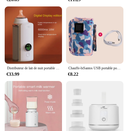
Distributeur de lait de nuit portable et rapide, bouteille de lait intelligente aste, température constante, manchon chauffant et isolant
Chauffe-biSantos USB portable pour bébé, manchon isolant, sac chauffant thermoforme, extérieur, hiver, maison, voyage
€33.99
€8.22