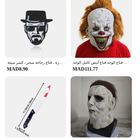
ثلاثية الأبعاد الرعب الغولية غيبوبة زي حفلة اللاتكس قناع الهالوين والتر قناع أبيض قناع للرجال الدانتيل قناع الوجه قناع أبيض كامل الوجه
كسر قلادة سيئة مع فلين قارورة ، قناع زجاجة سحر ، كسر سيئة ، Heisenbacker ، بروش أزرق كريستال ، برنامج تلفزيوني
MAD8.90
MAD111.77