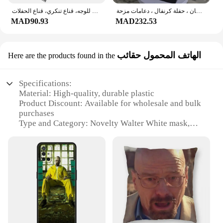
مايكل مايرز كيلر قناع لاتكس أبيض ، هالوين تأثيري ، رعب ، دموي ، غطاء رأس شيطان ، حفلة كرنفال ، دعامات مزحة
أقنعة مايكل مايرز الرئيسية للهالوين للرجال من اللاتكس لعيد الميلاد، رمادي وأبيض، غطاء رأس للوجه، قناع تنكري، قناع الحفلات
MAD90.93
MAD232.53
الهاتف المحمول حقائب
Here are the products found in the
Specifications:
Material: High-quality, durable plastic
Product Discount: Available for wholesale and bulk
purchases
Type and Category: Novelty Walter White mask,
perfect for Breaking Bad fans
Design and Style: Authentic replica of the iconic
character's mask
Usage and Purpose: Ideal for cosplay events,
themed parties, or as a unique decoration
Performance and Property: Lightweight,
comfortable to wear for extended periods
Features:
|Wholesale|Vendors|