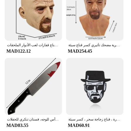
هالوين والتر الأبيض اللاتكس القبعات هالوين واقعية مثيرة تأثيري الوجه الدعائم البشرية مضحك تأثيري كسر قناع سيئة
كسر سيئة تأثيري حلي فيلم جديد والت هالوين كوس الملابس الكبار نيسيي قناع قفازات لعب الأدوار الملحقات
MAD122.12
MAD254.45
كسر قلادة سيئة مع فلين قارورة ، قناع زجاجة سحر ، كسر سيئة ، Heisenbacker ، بروش أزرق كريستال ، برنامج تلفزيوني
أقنعة مايكل مايرز الرئيسية للهالوين للرجال من اللاتكس لعيد الميلاد، قناع وجه كامل باللون الرمادي والأبيض، غطاء رأس للوجه، فستان تنكري للحفلات
MAD83.55
MAD60.91