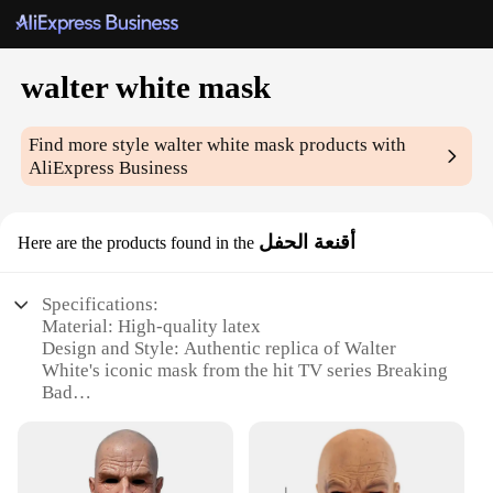
walter white mask
Find more style
walter white mask
products with
AliExpress Business
أقنعة الحفل
Here are the products found in the
Specifications:
Material: High-quality latex
Design and Style: Authentic replica of Walter
White's iconic mask from the hit TV series Breaking
Bad
Usage and Purpose: Ideal for cosplay events,
Halloween parties, or themed gatherings
Performance and Property: Durable and flexible,
ensuring a comfortable fit for extended wear