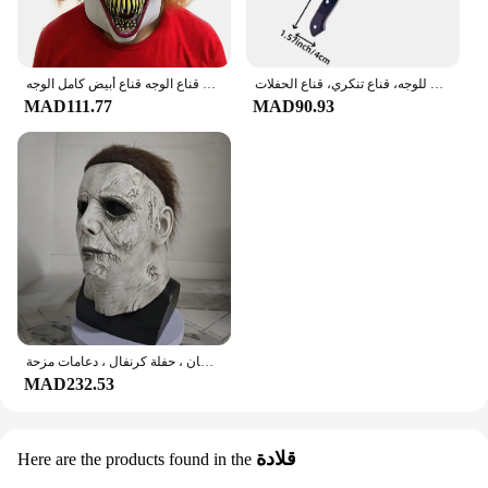
أقنعة مايكل مايرز الرئيسية للهالوين للرجال من اللاتكس لعيد الميلاد، رمادي وأبيض، غطاء رأس للوجه، قناع تنكري، قناع الحفلات
ثلاثية الأبعاد الرعب الغولية غيبوبة زي حفلة اللاتكس قناع الهالوين والتر قناع أبيض قناع للرجال الدانتيل قناع الوجه قناع أبيض كامل الوجه
MAD111.77
MAD90.93
مايكل مايرز كيلر قناع لاتكس أبيض ، هالوين تأثيري ، رعب ، دموي ، غطاء رأس شيطان ، حفلة كرنفال ، دعامات مزحة
MAD232.53
قلادة
Here are the products found in the