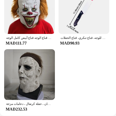
أقنعة مايكل مايرز الرئيسية للهالوين للرجال من اللاتكس لعيد الميلاد، رمادي وأبيض، غطاء رأس للوجه، قناع تنكري، قناع الحفلات
ثلاثية الأبعاد الرعب الغولية غيبوبة زي حفلة اللاتكس قناع الهالوين والتر قناع أبيض قناع للرجال الدانتيل قناع الوجه قناع أبيض كامل الوجه
MAD111.77
MAD90.93
مايكل مايرز كيلر قناع لاتكس أبيض ، هالوين تأثيري ، رعب ، دموي ، غطاء رأس شيطان ، حفلة كرنفال ، دعامات مزحة
MAD232.53