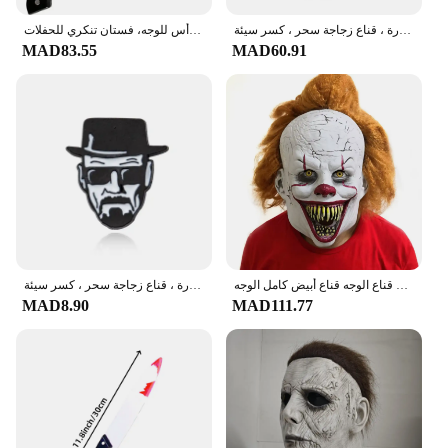
كسر قلادة سيئة مع فلين قارورة ، قناع زجاجة سحر ، كسر سيئة ، Heisenbacker ، بروش أزرق كريستال ، برنامج تلفزيوني
أقنعة مايكل مايرز الرئيسية للهالوين للرجال من اللاتكس لعيد الميلاد، قناع وجه كامل باللون الرمادي والأبيض، غطاء رأس للوجه، فستان تنكري للحفلات
MAD83.55
MAD60.91
ثلاثية الأبعاد الرعب الغولية غيبوبة زي حفلة اللاتكس قناع الهالوين والتر قناع أبيض قناع للرجال الدانتيل قناع الوجه قناع أبيض كامل الوجه
كسر قلادة سيئة مع فلين قارورة ، قناع زجاجة سحر ، كسر سيئة ، Heisenbacker ، بروش أزرق كريستال ، برنامج تلفزيوني
MAD8.90
MAD111.77