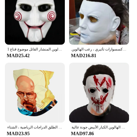
قناع وجه أبيض من اللاتكس لزي الهالوين ، قناع مايكل مايرز القاتل ، إكسسوارات تأثيري ، رعب الهالوين
1 قطعة بولي كلوريد الفينيل حفلة تنكرية للهالوين المنشار القاتل موضوع قناع
MAD25.42
MAD216.81
جديد وصول هالوين 1978 مايكل مايرز قناع الرعب الدموي تأثيري حلي أقنعة اللاتكس تجهيزات حفلة الهالوين الكبار الأبيض جودة عالية
مطبوعة ماجيك وشاح للرجال والنساء ، كسر سيئة باندانا ، باندانا الدافئة ، الرقبة الجراب ، في الهواء الطلق الدراجات الرياضية ، الشتاء
MAD23.95
MAD97.86