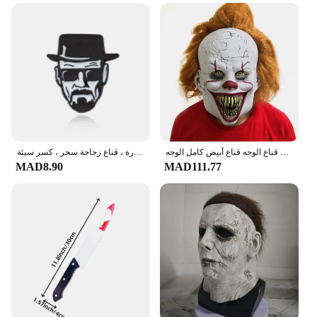
ثلاثية الأبعاد الرعب الغولية غيبوبة زي حفلة اللاتكس قناع الهالوين والتر قناع أبيض قناع للرجال الدانتيل قناع الوجه قناع أبيض كامل الوجه
كسر قلادة سيئة مع فلين قارورة ، قناع زجاجة سحر ، كسر سيئة ، Heisenbacker ، بروش أزرق كريستال ، برنامج تلفزيوني
MAD8.90
MAD111.77