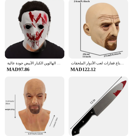
كسر سيئة تأثيري حلي فيلم جديد والت هالوين كوس الملابس الكبار نيسيي قناع قفازات لعب الأدوار الملحقات
جديد وصول هالوين 1978 مايكل مايرز قناع الرعب الدموي تأثيري حلي أقنعة اللاتكس تجهيزات حفلة الهالوين الكبار الأبيض جودة عالية
MAD97.86
MAD122.12