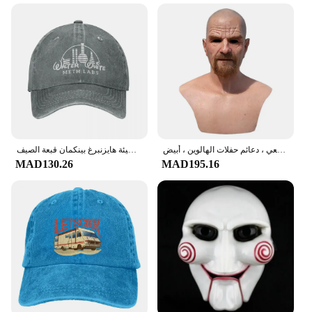
are looking for a high-quality, authentic-looking
mask. The mask's set includes the mask and
adjustable straps, making it a complete package for
customers. The mask's design and quality make it a
standout product, ensuring that it will be a hit with
your customers. Whether you're looking to expand
your collection or stock up for your next event, this
Walter White mask is a must-have for both personal
use and retail.
بريك باد بريك باد باد ماسك للكبار ، ماسك لاتكس واقعي ، دعائم حفلات الهالوين ، أبيض ، M01
والتر وايت ميث مختبرات قبعة بيسبول من قماش الدنيم المغسول قابل للتعديل قبعة أبي كسر سيئة هايزنبرغ بينكمان قبعة الصيف Casquette Gorras
MAD130.26
MAD195.16