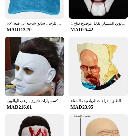
1 قطعة بولي كلوريد الفينيل حفلة تنكرية للهالوين المنشار القاتل موضوع قناع
RV يتيح كوك قبعات البيسبول بلغت ذروتها قبعة كسر سيئة والتر الأبيض التلفزيون الشمس الظل قبعات رعاة البقر للرجال سائق شاحنة أبي قبعة
MAD113.70
MAD25.42
مطبوعة ماجيك وشاح للرجال والنساء ، كسر سيئة باندانا ، باندانا الدافئة ، الرقبة الجراب ، في الهواء الطلق الدراجات الرياضية ، الشتاء
قناع وجه أبيض من اللاتكس لزي الهالوين ، قناع مايكل مايرز القاتل ، إكسسوارات تأثيري ، رعب الهالوين
MAD216.81
MAD23.95