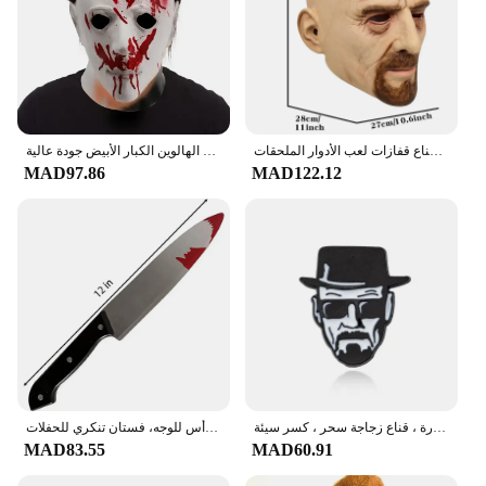
كسر سيئة تأثيري حلي فيلم جديد والت هالوين كوس الملابس الكبار نيسيي قناع قفازات لعب الأدوار الملحقات
جديد وصول هالوين 1978 مايكل مايرز قناع الرعب الدموي تأثيري حلي أقنعة اللاتكس تجهيزات حفلة الهالوين الكبار الأبيض جودة عالية
MAD97.86
MAD122.12
كسر قلادة سيئة مع فلين قارورة ، قناع زجاجة سحر ، كسر سيئة ، Heisenbacker ، بروش أزرق كريستال ، برنامج تلفزيوني
أقنعة مايكل مايرز الرئيسية للهالوين للرجال من اللاتكس لعيد الميلاد، قناع وجه كامل باللون الرمادي والأبيض، غطاء رأس للوجه، فستان تنكري للحفلات
MAD83.55
MAD60.91