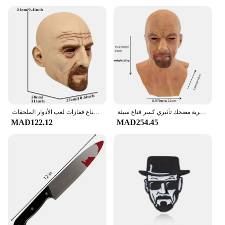
هالوين والتر الأبيض اللاتكس القبعات هالوين واقعية مثيرة تأثيري الوجه الدعائم البشرية مضحك تأثيري كسر قناع سيئة
كسر سيئة تأثيري حلي فيلم جديد والت هالوين كوس الملابس الكبار نيسيي قناع قفازات لعب الأدوار الملحقات
MAD122.12
MAD254.45