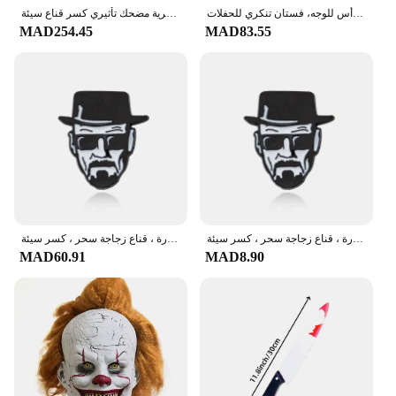
أقنعة مايكل مايرز الرئيسية للهالوين للرجال من اللاتكس لعيد الميلاد، قناع وجه كامل باللون الرمادي والأبيض، غطاء رأس للوجه، فستان تنكري للحفلات
هالوين والتر الأبيض اللاتكس القبعات هالوين واقعية مثيرة تأثيري الوجه الدعائم البشرية مضحك تأثيري كسر قناع سيئة
MAD254.45
MAD83.55
كسر قلادة سيئة مع فلين قارورة ، قناع زجاجة سحر ، كسر سيئة ، Heisenbacker ، بروش أزرق كريستال ، برنامج تلفزيوني
كسر قلادة سيئة مع فلين قارورة ، قناع زجاجة سحر ، كسر سيئة ، Heisenbacker ، بروش أزرق كريستال ، برنامج تلفزيوني
MAD60.91
MAD8.90