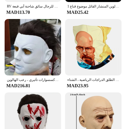
1 قطعة بولي كلوريد الفينيل حفلة تنكرية للهالوين المنشار القاتل موضوع قناع
RV يتيح كوك قبعات البيسبول بلغت ذروتها قبعة كسر سيئة والتر الأبيض التلفزيون الشمس الظل قبعات رعاة البقر للرجال سائق شاحنة أبي قبعة
MAD113.70
MAD25.42
مطبوعة ماجيك وشاح للرجال والنساء ، كسر سيئة باندانا ، باندانا الدافئة ، الرقبة الجراب ، في الهواء الطلق الدراجات الرياضية ، الشتاء
قناع وجه أبيض من اللاتكس لزي الهالوين ، قناع مايكل مايرز القاتل ، إكسسوارات تأثيري ، رعب الهالوين
MAD216.81
MAD23.95