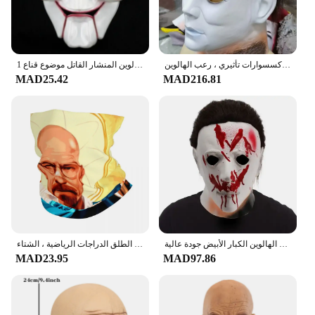
قناع وجه أبيض من اللاتكس لزي الهالوين ، قناع مايكل مايرز القاتل ، إكسسوارات تأثيري ، رعب الهالوين
1 قطعة بولي كلوريد الفينيل حفلة تنكرية للهالوين المنشار القاتل موضوع قناع
MAD25.42
MAD216.81
جديد وصول هالوين 1978 مايكل مايرز قناع الرعب الدموي تأثيري حلي أقنعة اللاتكس تجهيزات حفلة الهالوين الكبار الأبيض جودة عالية
مطبوعة ماجيك وشاح للرجال والنساء ، كسر سيئة باندانا ، باندانا الدافئة ، الرقبة الجراب ، في الهواء الطلق الدراجات الرياضية ، الشتاء
MAD23.95
MAD97.86