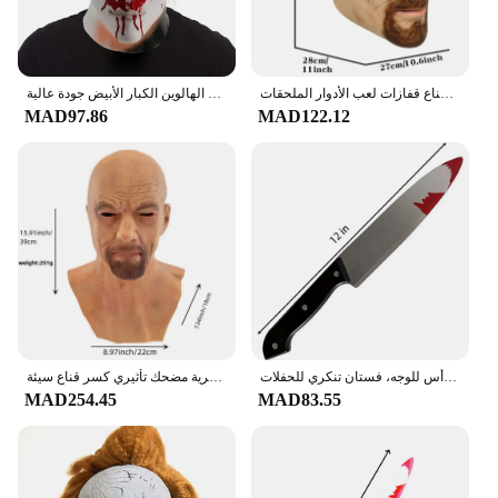
كسر سيئة تأثيري حلي فيلم جديد والت هالوين كوس الملابس الكبار نيسيي قناع قفازات لعب الأدوار الملحقات
جديد وصول هالوين 1978 مايكل مايرز قناع الرعب الدموي تأثيري حلي أقنعة اللاتكس تجهيزات حفلة الهالوين الكبار الأبيض جودة عالية
MAD97.86
MAD122.12
أقنعة مايكل مايرز الرئيسية للهالوين للرجال من اللاتكس لعيد الميلاد، قناع وجه كامل باللون الرمادي والأبيض، غطاء رأس للوجه، فستان تنكري للحفلات
هالوين والتر الأبيض اللاتكس القبعات هالوين واقعية مثيرة تأثيري الوجه الدعائم البشرية مضحك تأثيري كسر قناع سيئة
MAD254.45
MAD83.55