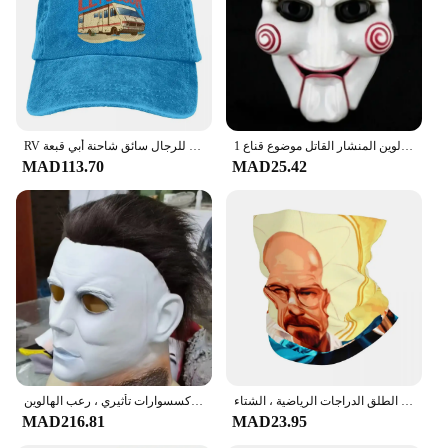
1 قطعة بولي كلوريد الفينيل حفلة تنكرية للهالوين المنشار القاتل موضوع قناع
RV يتيح كوك قبعات البيسبول بلغت ذروتها قبعة كسر سيئة والتر الأبيض التلفزيون الشمس الظل قبعات رعاة البقر للرجال سائق شاحنة أبي قبعة
MAD113.70
MAD25.42
مطبوعة ماجيك وشاح للرجال والنساء ، كسر سيئة باندانا ، باندانا الدافئة ، الرقبة الجراب ، في الهواء الطلق الدراجات الرياضية ، الشتاء
قناع وجه أبيض من اللاتكس لزي الهالوين ، قناع مايكل مايرز القاتل ، إكسسوارات تأثيري ، رعب الهالوين
MAD216.81
MAD23.95