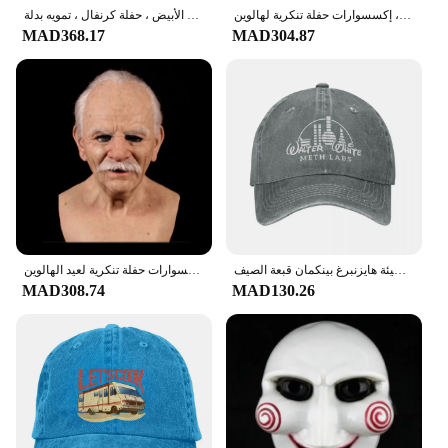
قناع أصلع سيء للكبار ، قناع لاتكس واقعي ، كسر سيء ، كسر أبيض ، إكسسوارات حفلة تنكرية لهالوين
كسر كسر كسر زي تأثيري سيئة للبنين ، ملابس هالوين الأبيض ، حفلة كرنفال ، تمويه بدلة Roleplay للبالغين
MAD368.17
MAD304.87
والتر وايت ميث مختبرات قبعة بيسبول من قماش الدنيم المغسول قابل للتعديل قبعة أبي كسر سيئة هايزنبرغ بينكمان قبعة الصيف Casquette Gorras
قناع أصلع سيء للكبار ، قناع لاتكس واقعي ، كسر سيء ، كسر أبيض ، إكسسوارات حفلة تنكرية لعيد الهالوين
MAD308.74
MAD130.26