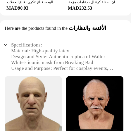
مايكل مايرز كيلر قناع لاتكس أبيض ، هالوين تأثيري ، رعب ، دموي ، غطاء رأس شيطان ، حفلة كرنفال ، دعامات مزحة
أقنعة مايكل مايرز الرئيسية للهالوين للرجال من اللاتكس لعيد الميلاد، رمادي وأبيض، غطاء رأس للوجه، قناع تنكري، قناع الحفلات
MAD90.93
MAD232.53
الأقنعة والنظارات
Here are the products found in the
Specifications:
Material: High-quality latex
Design and Style: Authentic replica of Walter
White's iconic mask from Breaking Bad
Usage and Purpose: Perfect for cosplay events,
themed parties, or as a prop for a theatrical
performance
Shape or Size: Standard adult size, adjustable straps
for a comfortable fit
Performance and Property: Durable and resistant to
wear, maintaining its shape and appearance over
time
Parts and Accessories: Includes mask and matching
glasses for a complete look