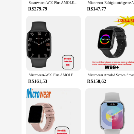
Smartwatch W99 Plus AMOLED, Bússola OS10, NFC, Chamada Bluetooth, Microwear GPS, Série 9, 2GB de RAM, Série 9, 2 unidades
R$279,79
R$147,77
Microwear-W99 Plus AMOLED Smartwatch para homens e mulheres, ChatGPT Compass, série 9, NFC, OS10, relógio esportivo para Android e iOS, 45mm
R$161,53
R$158,62