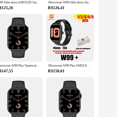
W99 Além disso AMOLED Smartwatch, 2GB ROM, Original W99 Além disso, OS10 Bússola, NFC, Chamada Bluetooth, GPS, Microwear, Série 9
Microwear-W99 Além disso Smartwatch, AMOLED, 2GB ROM, W99 Original Além disso, Wearmax OS10, Bússola NFC, Chamada Bluetooth, Série GPS 9
$125,26
R$126,41
Microwear-W99 Plus Smartwatch, AMOLED, 2GB ROM, W99 Original Além disso, Wearmax, Bússola OS10, Chamada Bluetooth NFC, Série GPS
Microwear-W99 Plus AMOLED Smart Watch para homens e mulheres, carregamento sem fio, GPS Upgrade, 2GB Rom, 45mm, W28 Pro
$147,55
R$158,01