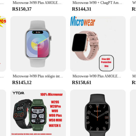
Microwear-Relógio inteligente Amoled para homens e mulheres, Smartwatch W99 Plus Sport, Bússola NFC, BT Call, Leitor de música, 1GB, 2.0 ", 45mm
Microwear-W99 Plus AMOLED Smartwatch para Homens e Mulheres, ChatGPT Compass, Série 9, 2GB ROM, Álbum de Fotos, Relógio Esportivo para Android
Microwear-W99 + ChagPT Amoled relógio inteligente para homens e mulheres, 2GB, 45mm, OS10 bússola, jogo NFC, chamada Bluetooth, W99 Plus Sport Smartwatch
R$150,37
R$144,31
R
Microwear Amoled Screen Smart Watch para homens e mulheres, mensagem de música local, fotos do álbum, W99 Plus, W99 Plus, 45mm, 2023
Microwear-W99 Plus relógio inteligente para homens e mulheres, amoled w99 plus, 1gb, 45mm, 2.0 '', os10 bússola, jogo nfc, chamada bluetooth, 1 a 2pcs
Microwear-W99 Plus AMOLED Smartwatch para homens e mulheres, ChatGPT Compass, série 9, NFC, OS10, relógio esportivo para Android e iOS, 45mm
R$145,12
R$158,61
R