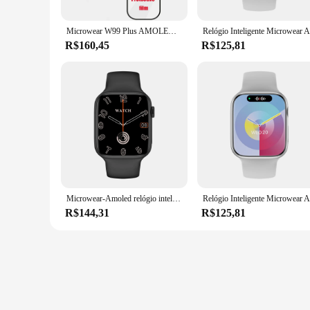
Microwear W99 Plus AMOLED Smartwatch para homens e mulheres, ChatGPT Compass, Series 9, NFC, OS10, relógio esportivo, Android, iOS, 45mm
R$160,45
R$125,81
Microwear-Amoled relógio inteligente para homens e mulheres, chamada Bluetooth, GPS Tracker, NFC Game, W99 Plus, 1GB, 45mm, 2.0 ''Compass
R$144,31
R$125,81