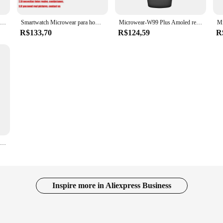
Relógio Inteligente Microwear Amoled para Homens e Mulheres, Chamada Bluetooth, Frequência Cardíaca, Jogo NFC, Bússola OS10, W99 Plus, 1GB, 45mm, 2.0"
Smartwatch Microwear para homens e mulheres, X Smart Watch, 100% Microwear, W29S, W29 Pro, W99, W99 Plus
Microwear-W99 Plus Amoled relógio inteligente para homens e mulheres, 2GB, 2.0 ", 45mm, bússola, jogo NFC, chamada BT, leitor de música, além disso smartwatch esporte
R$133,70
R$124,59
R
Relógio Inteligente Microwear Amoled para Homens e Mulheres, Chamada Bluetooth, Frequência Cardíaca, Jogo NFC, Bússola OS10, W99 Plus, 1GB, 45mm, 2.0"
Inspire more in Aliexpress Business