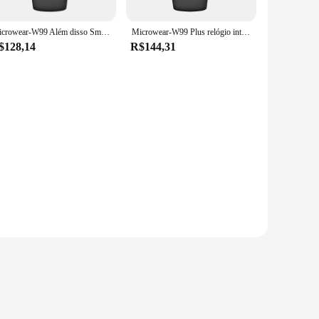
Microwear-W99 Além disso Smartwatch, AMOLED, 2GB ROM, W99 Original Além disso, Wearmax, Bússola OS10, Chamada Bluetooth NFC, Série GPS 9
Microwear-W99 Plus relógio inteligente para homens e mulheres, amoled w99 plus, 1gb, 45mm, 2.0 '', os10 bússola, jogo nfc, chamada bluetooth, 1 a 2pcs
$128,14
R$144,31