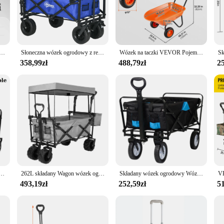
indispensable tool for gardeners, landscapers, and event organizers. The cart's d
, the wózek ogrodowy is your go-to companion for all your outdoor tasks. Its l
nd supplies with minimal effort. The cart's design is thoughtfully crafted to fa
VOR o dużej wytrzymałości 500/900/1200/1400 funtów ze zdejmowanymi bocznikami siatkowymi do konwersji na płaski metalowy wagon
Słoneczna wózek ogrodowy z regulowany uchwyt długością i kątem niebieskiego
Wózek na taczki VEVOR Pojemność 330 funtów Jednokołowy wózek ogrodowy z uchwytem i kołami gąsienicami o szerokości 16 cali dla gospodarstw rolnych
or navigating through tight spaces, making it an asset for both residential and 
358,99zł
488,79zł
25
your gardening or outdoor event needs. Its durable steel frame is designed to w
ction and practical design make it an excellent choice for vendors and suppliers 
t is not just a tool; it's a reliable partner for all your heavy-duty tasks.
y wózek na zakupy na zewnątrz wytrzymałe wózki z wagonami plażowymi z kołami i uchwytem
262L składany Wagon wózek ogrodowy ze zdejmowaną czaszą, 115kg udźwig Push & Pull wózek ogólnego przeznaczenia 600D Oxfort, koło terenowe
Składany wózek ogrodowy Wózek ręczny Transport narzędziowy z 4 kołami na kemping Ogród plażowy Wyjścia na zakupy Obciążenie 80 kg
493,19zł
252,59zł
51