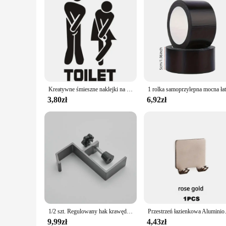
Kreatywne śmieszne naklejki na ścianę/drzwi toalety dekoracja łazienki wodoodporne naklejki tapeta winylowa plakat Home Decor ściana O E0O8
3,80zł
6,92zł
1/2 szt. Regulowany hak krawędzi biurka Zestaw słuchawkowy do gier Wieszak na biurko Plecak do przechowywania Wiszący uchwyt z haczykiem Bezdotykowy uniwersalny haczyk do domu
Przestrzeń łazienkowa Aluminiowy uchwyt na mas
9,99zł
4,43zł