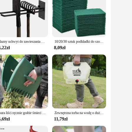
Żelazny uchwyt do zawieszania ogrodu Hak do montażu na ścianie w garażu Wytrzymały wspornik do przechowywania Łopata Grabie Miotła Części wspierające
10/20/30 sztuk podkładki do szorowania gospodarstwa domowego usuwanie oleju w kuchni podkładki do garnków do mycia naczyń bez zarysowań uniwersalne czyszczenie wielokrotnego użytku Dishrag
,22zł
8,09zł
1 para liści ręcznie grabie śmieci odebrać pazury na podwórze ogród czyszczenie kolektora odpady śmieci Grabber ogród stoczni
Zewnętrzna torba na wodę o dużej pojemności 8L przenośna składana torba na wodę samochód kempingowy torba do przechowywania miękka woda klasy spożywczej
,69zł
11,79zł