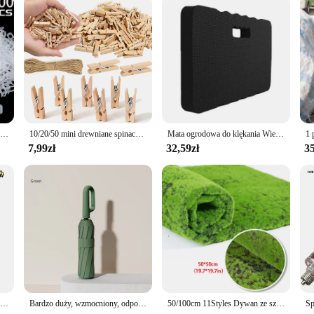
 to handle the toughest of loads. The robust construction ensures that it can wi
htweight build makes it easy to handle, even when fully loaded, reducing the s
r gardening efficiency and comfort.
Hurtownia klipsów do podpórek roślin Plastikowe klipsy wielokrotnego użytku do ochrony winorośli Narzędzia do mocowania szczepienia warzyw Pomidorowe artykuły ogrodnicze
10/20/50 mini drewniane spinacze do bielizny, 1-calowe małe spinacze z drewna rzemieślniczego, bezpłatna lina konopna do ścian fotograficznych i rękodzieła DIY.
Mata ogrodowa do klękania Wielofunkcyjna antypoślizgowa mata łazienkowa z pianki EVA Podkładki do jogi Zagęszczone akcesoria treningowe o dużej gęstości
7,99zł
32,59zł
35
1 rolka samoprzylepna mocna łatka ze sztucznej skóry wodoodporna naprawa PU skuter motocykl skórzane krzesło sofa łatka DIY czarny
Bardzo duży, wzmocniony, odporny na wiatr, odporny na deszcz, dwufunkcyjny, odporny na promieniowanie UV, w pełni automatyczny parasol z klamrą pierścieniową
50/100cm 11Styles Dywan ze sztucznej trawy Fałszywy mech Trawnik Ogród Krajobraz Turf Roll Festiwal Dekoracja ślubna Mata Dywan