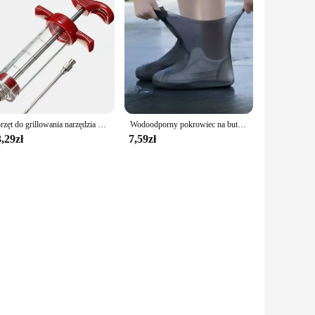
Sprzęt do grillowania narzędzia do grillowania zestaw Grill strzykawka akcesoria kuchenne sos wtryskiwacza pieczeń igły zaopatrzenie imprezy artykuły domowe
Wodoodporny pokrowiec na buty 1 para gumowych pokrowców przeciwdeszczowych na zewnątrz Silikonowe wodoodporne pokrowce na buty Deszczowe pokrowce na buty Sprzęt do butów
,29zł
7,59zł