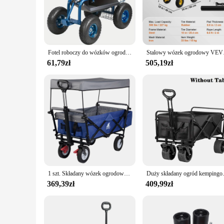
ensures that it can carry heavy loads with ease, making it an 
blending seamlessly into any outdoor setting.
**Versatile and User-Friendly**
Whether you're a professional landscaper or a home gardener
maneuverability, ensuring that you can transport your tools a
Fotel roboczy do wózków ogrodowych - obrotowe siedzisko 360 stopni, hulajnoga z uchwytem kierownicy, koła zapewniające łatwą mobilność
Stalowy wózek ogrodowy VE
for pulling and pushing. The compact size makes it perfect f
61,79zł
505,19zł
**Reliable and Long-Lasting**
The wózek ogrodowy is not just a tool; it's an investment in 
reliable partner for years to come. The cart's robust constru
the test of time. With its load capacity of up to 150kg, this car
1 szt. Składany wózek ogrodowy z kółkami dachowymi hamulec transportowy metalowy stalowy wózek do ogrodu Camping ochrona przed słońcem dzieci
Duży składany ogród kempingow
369,39zł
409,99zł