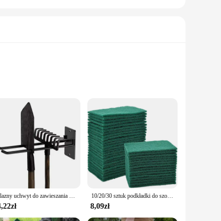
obust steel frame ensures a sturdy structure that can handle
ot only adds to the aesthetic appeal but also ensures
izing your tools, or even using it as a makeshift trolley for
Żelazny uchwyt do zawieszania ogrodu Hak do montażu na ścianie w garażu Wytrzymały wspornik do przechowywania Łopata Grabie Miotła Części wspierające
10/20/30 sztuk podkładki do szorowania gospodarstwa domowego usuwanie oleju w kuchni podkładki do garnków do mycia naczyń bez zarysowań uniwersalne czyszczenie wielokrotnego użytku Dishrag
ithin reach. Its compact design, with dimensions of
,22zł
8,09zł