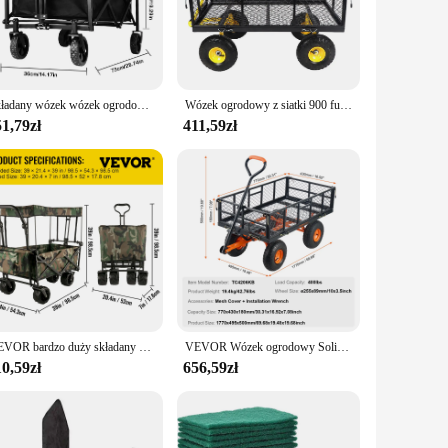
esign is not only functional but also visually appealing,
ightweight yet sturdy construction allows for easy
cilitate easy loading and unloading, with a convenient handle
Składany wózek wózek ogrodowy transportowy z 4 kołami do biwakowania na plażę na zakupy w ogrodzie o dużej pojemności
Wózek ogrodowy z siatki 900 funtów 408,2 kg Łożysko boczne Odpinany stalowy wagon ogrodowy na plażę do magazynu
commercial use.
1,79zł
411,59zł
ithstand the elements, ensuring that your cart remains a
looking to provide their customers with a product that stands
VEVOR bardzo duży składany wózek ogrodowy składany wagon wózki użytkowe ze zdejmowanym baldachimem i kołami Outdoor Camping Wagon wózek
VEVOR Wózek ogrodowy Solidny metalowy wózek użytkowy 400 funtów obciążenia Wszechstronny wózek wywrotka z dwufunkcyjnym uchwytem i 10-calowymi kołami Taczka
0,59zł
656,59zł