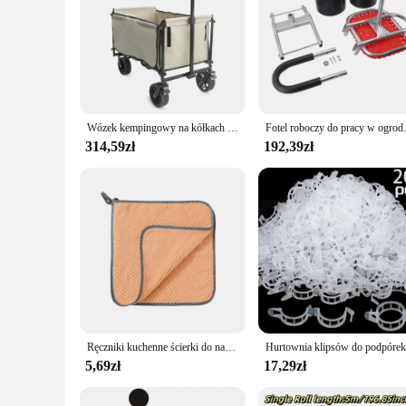
Wózek kempingowy na kółkach 122L składany wózek przenośny wózek plażowy składany na piknik w ogrodzie na świeżym powietrzu zakupy wędkarstwo
Fotel roboczy do pracy w ogrodzie zw
314,59zł
192,39zł
Ręczniki kuchenne ścierki do naczyń 20/1Pc ręczniki z mikrofibry chłonna ścierka kuchenna ściereczka do czyszczenia zagęszczonego ściereczka do czyszczenia stołowego z nieprzywierającym olejem
5,69zł
17,29zł