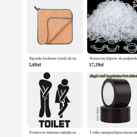
With a weight capacity of 150kg, this wózek ogrodowy is built
for both professional gardeners and DIY enthusiasts. Its lig
wózek ogrodowy is not just a tool; it's an investment in you
Ręczniki kuchenne ścierki do naczyń 20/1Pc ręczniki z mikrofibry chłonna ścierka kuchenna ściereczka do czyszczenia zagęszczonego ściereczka do czyszczenia stołowego z nieprzywierającym olejem
5,69zł
17,29zł
Kreatywne śmieszne naklejki na ścianę/drzwi toalety dekoracja łazienki wodoodporne naklejki tapeta winylowa plakat Home Decor ściana O E0O8