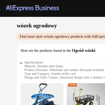
wózek ogrodowy
Find more style
wózek ogrodowy
products with AliExpre
Ogród wózki
Here are the products found in the
Specifications:
Material: Durable steel frame
Product Discount: Wholesale and vendor discounts available
Type and Category: Garden utility cart
Design and Style: Classic, functional design with a modern t
Usage and Purpose: Ideal for gardening, transporting heavy 
Typical Adaptive Scenario: Versatile for both residential an
Shape or Size or Weight or Quantity: Compact and lightweig
Features:
**Efficient and Sturdy Construction**
The wózek ogrodowy is a testament to robust construction and 