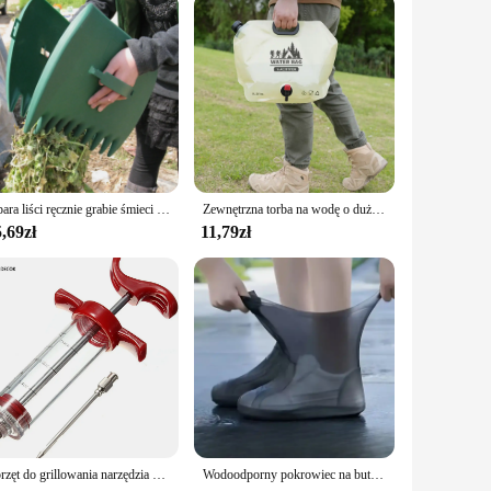
thstand the rigors of daily use, making it a reliable partner
train on your body and enhancing your productivity. The
1 para liści ręcznie grabie śmieci odebrać pazury na podwórze ogród czyszczenie kolektora odpady śmieci Grabber ogród stoczni
Zewnętrzna torba na wodę o dużej pojemności 8L przenośna składana torba na wodę samochód kempingowy torba do przechowywania miękka woda klasy spożywczej
,69zł
11,79zł
Sprzęt do grillowania narzędzia do grillowania zestaw Grill strzykawka akcesoria kuchenne sos wtryskiwacza pieczeń igły zaopatrzenie imprezy artykuły domowe
Wodoodporny pokrowiec na buty 1 para gumowych pokrowców przeciwdeszczowych na zewnątrz Silikonowe wodoodporne pokrowce na buty Deszczowe pokrowce na buty Sprzęt do butów