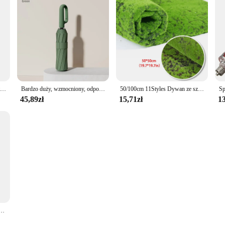
1 rolka samoprzylepna mocna łatka ze sztucznej skóry wodoodporna naprawa PU skuter motocykl skórzane krzesło sofa łatka DIY czarny
Bardzo duży, wzmocniony, odporny na wiatr, odporny na deszcz, dwufunkcyjny, odporny na promieniowanie UV, w pełni automatyczny parasol z klamrą pierścieniową
50/100cm 11Styles Dywan ze sztucznej trawy Fałszywy mech Trawnik Ogród Krajobraz Turf Roll Festiwal Dekoracja ślubna Mata Dywan
45,89zł
15,71zł
13
zynkę do golenia Hak do przechowywania Ściana Mężczyźni Półka na golarkę Bez dziurkacza Stojak na maszynkę do golenia Organizacja akcesoriów