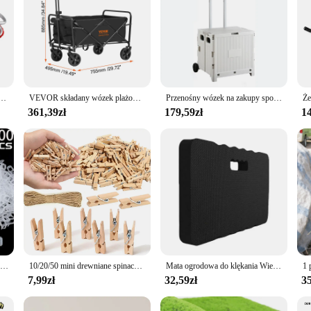
iększają wydajność Wózek do siedzenia ogrodowego Wygodna, oszczędność pracy, regulowany dla gospodarstw rolnych
VEVOR składany wózek plażowy wózek plażowy z kółkami terenowymi uchwyty na napoje wózek sportowy na kemping zakupy ogród
Przenośny wózek na zakupy spożywcze składany wózek pudełko z kółkami teleskopowy uchwyt pudełko do przechowywania na zewnątrz kemping narzędzia ogrodowe
361,39zł
179,59zł
14
Hurtownia klipsów do podpórek roślin Plastikowe klipsy wielokrotnego użytku do ochrony winorośli Narzędzia do mocowania szczepienia warzyw Pomidorowe artykuły ogrodnicze
10/20/50 mini drewniane spinacze do bielizny, 1-calowe małe spinacze z drewna rzemieślniczego, bezpłatna lina konopna do ścian fotograficznych i rękodzieła DIY.
Mata ogrodowa do klękania Wielofunkcyjna antypoślizgowa mata łazienkowa z pianki EVA Podkładki do jogi Zagęszczone akcesoria treningowe o dużej gęstości
7,99zł
32,59zł
35