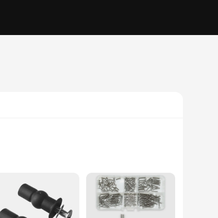
esigned to withstand the rigors of daily use in both commercial
ize and lightweight nature make it an ideal addition to any