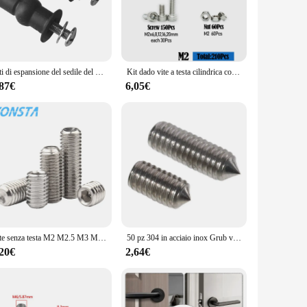
lity extends to a variety of brewing methods, making it a
 great but also enhances the user experience, making it a
Viti di espansione del sedile del water in acciaio inossidabile M6 da 2 pezzi viti di espansione durevoli sostituzione perfetta universale
Kit dado vite a testa cilindrica con esagono incassato esagonale M2 M3 M4 M5 M6 M8 resistenza alla corrosione viti esagonali con bullone a brugola in acciaio inossidabile durevole
,87€
6,05€
use make it a reliable option for both professional and home
apabilities guarantee that every cup of coffee is prepared to
ne passionate about coffee.
Vite senza testa M2 M2.5 M3 M4 M5 M6 M8 DIN916 304 inox esagonale esagono incassato a brugola punto tazza set fai da te maniglie per porte bullone del rubinetto
50 pz 304 in acciaio inox Grub vite punto viti di fissaggio interno esagonale M4 vite a brugola testa a brugola punto vite maniglie delle porte
,20€
2,64€