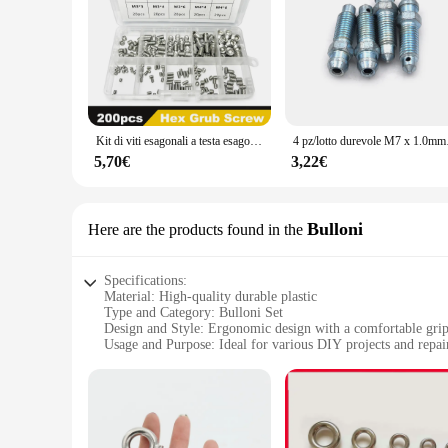
Kit di viti esagonali a testa esagonale con esagono incassato da 200 pezzi viti di fissaggio senza testa a testa esagonale interna in acciaio inossidabile 304 per maniglia della porta
4 pz/lotto dur
5,70€
3,22€
Bulloni
Here are the products found in the
Specifications:
Material: High-quality durable plastic
Type and Category: Bulloni Set
Design and Style: Ergonomic design with a comfortable gri
Usage and Purpose: Ideal for various DIY projects and repai
Typical Adaptive Scenario: Suitable for both professional a
Shape or Size or Weight or Quantity: Comes in a convenient 
Features:
**Unmatched Durability and Versatility**
The vite Bulloni Set is a testament to the fusion of quality a