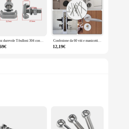
1 pz durevole T-bulloni 304 connettori terminali batteria in acciaio inox cavo vite terminali batteria connettore accessori auto
Confezione da 60 viti e manicotti fissaggio per maniglia della porta 60 set Bullone per maniglia della porta Fissaggi Viti
,69€
12,19€
hstand the rigors of everyday use, ensuring they remain a