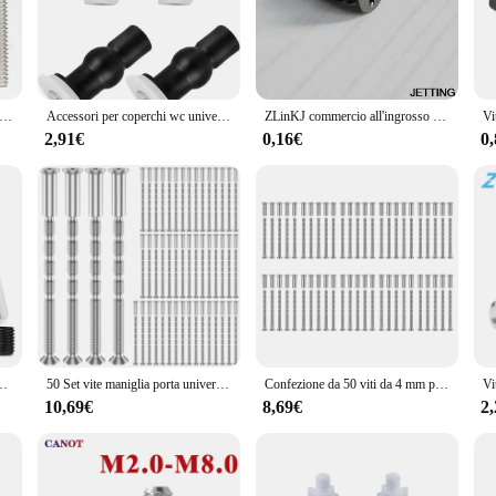
iency or performance.
vite Viti is an indispensable tool for brewing coffee with precision. Its versati
eir customers a comprehensive coffee experience. The sleek design not only looks
ality.
b Vite M2 M2.5 M3 M4 M5 M6 M8 DIN916 304 in acciaio Esagonale Esagono Incassato Allen Tazza FAI DA TE set di maniglie delle Porte Bullone
Accessori per coperchi wc universali di alta qualità viti di espansione in Nylon di gomma stabile durevole per la sostituzione del sedile del water
ZLinKJ commercio all'ingrosso 30PCS Unico Professionale Del Computer Nero Cassa del PC Ventola Di Raffreddamento Durevole Vite per Ventole 60 millimetri 80 millimetri 120 millimetri
2,91€
0,16€
0
an excellent choice for sets and individual purchases. Its durability and ease of 
 used for extended periods without causing fatigue, while its efficient brewing c
commitment to quality and customer satisfaction, making it a must-have for anyo
8 nero, 9 dimensioni di viti per maniglie delle porte, rubinetti, riparazioni di lampade
50 Set vite maniglia porta universale M4 bullone maniglia porta viti e manicotti di collegamento in acciaio al carbonio maschio a femmina M4 × 16 croce
Confezione da 50 viti da 4 mm per maniglia della porta, bullone della maniglia della porta, fissaggi passanti per maniglia della
10,69€
8,69€
2