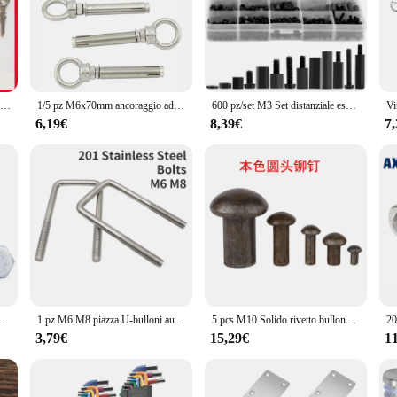
. The ergonomic design not only provides a comfortable grip but also enhances 
mple household repair, the vite Bulloni Set is your go-to solution. The bulloni's
ure hold every time. The set's compact size makes it easy to carry and store, m
HQ EB1 In Acciaio Inox 316 Grado Marino Spalla Eye Bulloni Heavy Duty Golfare di Alta Lucido HX Lifing Lungo Occhio Bulloni 1/4-1 1/4IN
1/5 pz M6x70mm ancoraggio ad espansione golfare durevole in acciaio inox argento bullone vite gancio a soffitto muro di mattoni di cemento
600 pz/set M3 Set distanziale esagonale in Nylon distanziatore in plastica colonna distanziale viti a testa piatta Kit assortimento dado a vite durevole e filettato
6,19€
8,39€
7
effective but also an excellent choice for vendors and suppliers looking to stock
nvestment for both personal and professional use. The ease of access to this co
4 bullone esagonale in acciaio inossidabile M3 * 4/5/6/8/10/12/1/16/18/20/25/30/35/40mm
1 pz M6 M8 piazza U-bulloni autentici di alta qualità 201 bulloni in acciaio inossidabile ad angolo retto a forma di U bulloni di guida per il fissaggio del tubo
5 pcs M10 Solido rivetto bullone Semicircolare Rotonde rivetti rivettatura Naturale di ferro 12 millimetri-80 millimetri di lunghezza
3,79€
15,29€
1