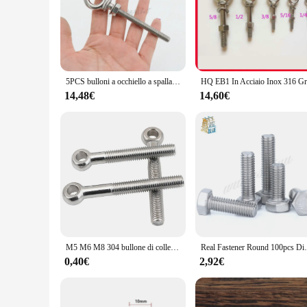
reliable tool for both professional and home DIY enthusiasts
toolkit.
**Effortless Installation and Repair**
Whether you're tackling a complex construction project or a si
fasten various materials, from wood to metal, ensuring a sec
improvement projects.
5PCS bulloni a occhiello a spalla di grado marino in acciaio inossidabile 316 bullone a occhiello per impieghi gravosi bulloni a occhiello lunghi HX lucidati ad alta lucidatura
**Economical and Convenient**
14,48€
14,60€
As a wholesale product, the vite Bulloni Set is not only cost-
have ample supply for multiple projects, making it a smart i
fastener, ensuring your projects stay on track and on budget.
M5 M6 M8 304 bullone di collegamento ad anello in acciaio inossidabile Fisheye Eye Slip Hole vite bullone vivo Fisheye con foro
Real Fastener Round 100pcs Din933 M3 3mm 30
0,40€
2,92€