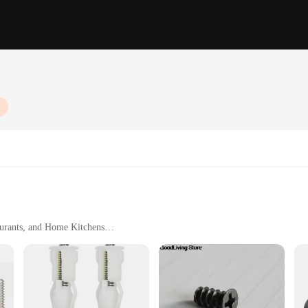
aurants, and Home Kitchens
ght, Easy to Handle
ng
lity and style. Crafted from robust stainless steel, this coffee brewing tool is d
e grip, allowing for precise control during the brewing process. The compact s