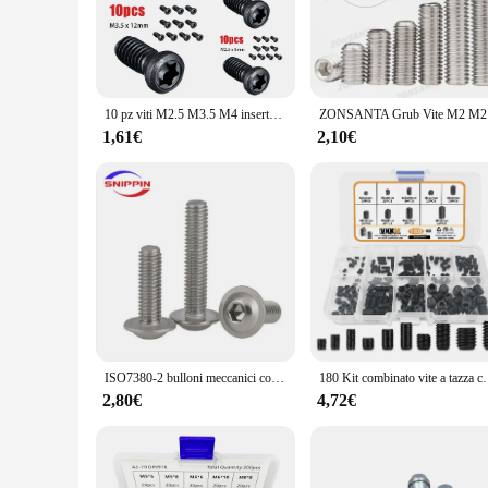
kitchen or coffee shop countertop, without sacrificing effic
**Versatile and User-Friendly**
Whether you're a seasoned barista or a coffee enthusiast, the 
valuable asset for vendors and suppliers looking to offer th
go-to choice for those who value both aesthetics and function
10 pz viti M2.5 M3.5 M4 inserto tornio CNC viti Torx acciaio al carburo per inserti in metallo duro strumenti materiali lunga durata
ZONSANTA Gru
**Designed for Convenience**
1,61€
2,10€
For those in the business of selling coffee, the vite Viti is 
use. The lightweight nature of the tool ensures that it can be
perfection. The vite Viti is a testament to the vite brand's 
ISO7380-2 bulloni meccanici con esagono incassato a testa tonda da M2 a M12 SUS304 viti per mobili elementi di fissaggio in metallo durevoli
180 Kit combinato vite a tazza con esagono incassato da M3 a M
2,80€
4,72€