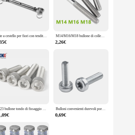
the ease of use, making it an indispensable addition to any
 versatility shines through in their ability to securely
aking it an ideal choice for both on-site work and home
Vite a cestello per fiori con tenditore a ganascia/ganascia chiusa M5 M6 M8 M10 M12 M16 per tensionamento fune in acciaio inossidabile 304 durevole
M14/M16/M18 bullone di collegamento ad anello Fisheye Eye Slip Hole vite bullone vivo Fisheye con foro acciaio inossidabile 304
,35€
2,26€
 up on reliable fasteners. With 100 pieces in each set, you'll
mprehensive set means you're never caught without the right
2023 bullone tondo di fissaggio limitato in tempo reale 100 pz/lotto Din912 M2.5x10 vite a testa cilindrica con esagono incassato A2 in acciaio inossidabile
Bulloni convenienti durevoli portatile affidabile argento Torx 9022 340 1010 9022 371 1020 accessori sostituzione ferro
1,09€
0,69€