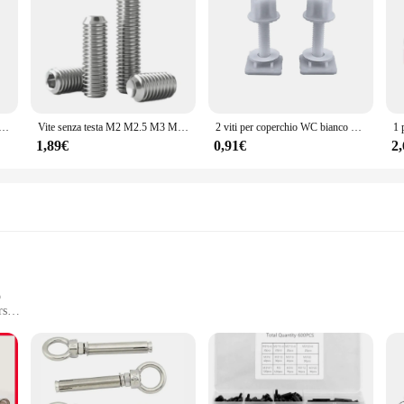
evole M7 x 1.0mm moto bici freno pinza freno acciaio spurgo vite capezzolo
Vite senza testa M2 M2.5 M3 M4 M5 M6 M8 DIN916 304 inox esagonale esagono incassato a brugola punto tazza set fai da te maniglie per porte bullone del rubinetto
2 viti per coperchio WC bianco durevole, bullone cerniera per coperchio WC in plastica 28 * 28 * 67 mm, sostituzione perfetta
1,89€
0,91€
2
p
rs
nd home use
set of 100 pieces
nd functionality. Crafted from robust plastic, these bulloni are designed to wit