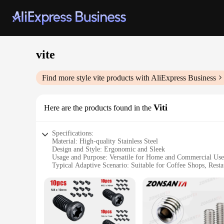
vite
Find more style
vite
products with AliExpress Business
Viti
Here are the products found in the
Specifications:
Material: High-quality Stainless Steel
Design and Style: Ergonomic and Sleek
Usage and Purpose: Versatile for Home and Commercial Use
Typical Adaptive Scenario: Suitable for Coffee Shops, Rest
Shape or Size or Weight or Quantity: Compact and Lightwei
Performance and Property: Durable and Efficient for Brewi
Features:
**Optimized for Performance**
The vite Viti is a testament to the perfect blend of functiona
and home settings. Its ergonomic design ensures a comfortabl