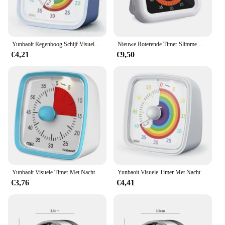
Yunbaoit Regenboog Schijf Visuele Timer Met Beschermhoes, 60 Minuten Countdown Timer Voor Kinderen En Volwassenen
Nieuwe Roterende Timer Slimme Stille Visuele Analoge Timer Voor Kinderen En Volwassenen Optionele Alarm Uur Meter Voor Keuken Indoor Leeszaal
€4,21
€9,50
Yunbaoit Visuele Timer Met Nachtlampje, Afteltimer Van 60 Minuten Voor Kinderen En Volwassenen, Timer Voor Thuis, Op School Of Op Het Werk
Yunbaoit Visuele Timer Met Nachtlampje, Afteltimer Van 60 Minuten Voor Kinderen En Volwassenen, Stille Klassikale Timer Voor Thuis, School
€3,76
€4,41