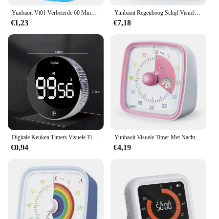
Yunbaoit Vt01 Verbeterde 60 Minuten Visuele Timer Met Beschermhoes Stille Countdown Timer Voor Kinderen
Yunbaoit Regenboog Schijf Visuele Timer Met Beschermhoes, 60 Minuten Countdown Timer Voor Kinderen En Volwassenen
€1,23
€7,18
Digitale Keuken Timers Visuele Timers Grote Led Display Magnetische Countdown Countup Timer Voor Klassikaal Koken Fitness Bakken
Yunbaoit Visuele Timer Met Nachtlampje, Afteltimer Van 60 Minuten Voor Kinderen En Volwassenen, Stille Klassikale Timer Voor Thuis, School
€0,94
€4,19