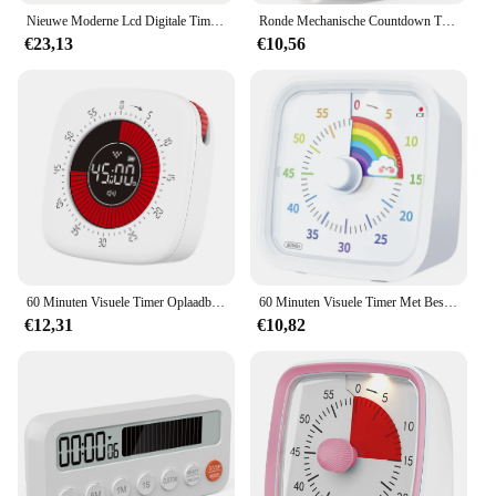
Nieuwe Moderne Lcd Digitale Timer Visuele Kookwekker Voor Leraren, Flip Kubus Timer Voor Koken, Werk, Studeren, Workout
Ronde Mechanische Countdown Timer Klaslokaal Visuele Timer Keuken Timer Met Magneet Voor Leraar Onderwijs Kinderen Volwassen Kookkantoor
€23,13
€10,56
60 Minuten Visuele Timer Oplaadbare Klas Countdown Stille Timer Mechanische Dual-Time Klok Voor Timer Management Tool
60 Minuten Visuele Timer Met Beschermhoes, Regenboog Disk Timer, Stille Countdown Time Management Tool
€12,31
€10,82