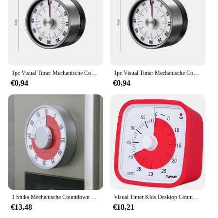
1pc Visual Timer Mechanische Countdown Timers Keuken Klaslokaal Bakklok Voor Teaching Meeting Cookin Werken
1pc Visual Timer Mechanische Countdown Timers Keuken Klaslokaal Bakklok Voor Teaching Meeting Cookin Werken
€0,94
€0,94
1 Stuks Mechanische Countdown Timers Magnetische Visuele Timer Met Alarm Geluid Thuis Keukenblad Voor Koken Bakken Werken
Visual Timer Kids Desktop Countdown Klok Kan Worden Gebruikt In De Klas Home Learning Tools Taakherinneringen Thuis En Keuken Timer
€13,48
€18,21