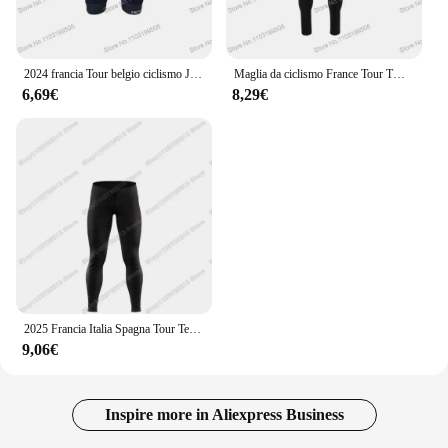
2024 francia Tour belgio ciclismo Jersey Set TDF uomo estate ciclismo abbigliamento kit bici da strada camicia vestito bicicletta bavaglino pantaloncini MTB
Maglia da ciclismo France Tour TDF Team 2025 Set manica lunga da uomo Abbigliamento primaverile Tuta da bici Camicie da strada Calzamaglia da biciclettaBib MTB Uniforme
6,69€
8,29€
2025 Francia Italia Spagna Tour Team Maglia da ciclismo Set Julian Alaphilippe Autunno Inverno Abbigliamento da ciclismo Uomo Giacca da bici da strada Tuta da bicicletta Bib Collant
9,06€
Inspire more in Aliexpress Business