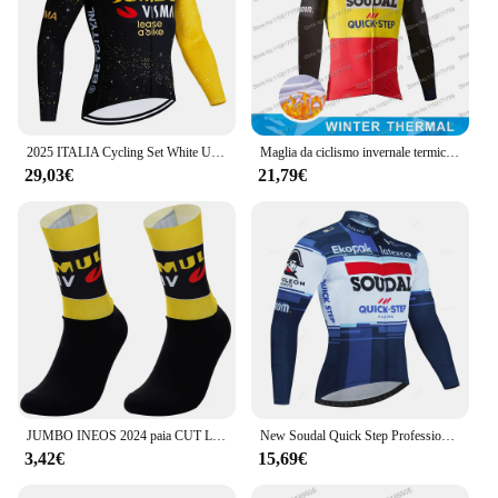
2025 ITALIA Cycling Set White UAE Cycling Jersey Bike Jacket Pants Set uomo Thermal Fleece Ropa Ciclismo abbigliamento invernale per bicicletta
Maglia da ciclismo invernale termica Soudal Quick Step Team 2024 Set da donna a maniche lunghe da uomo Abbigliamento da bicicletta belga Blu Nero Ropa
29,03€
21,79€
JUMBO INEOS 2024 paia CUT LASER VISMA TEAM ONE calzini da ciclismo antiscivolo Bike Bicycle Racing MITI traspirante uomo e donna
New Soudal Quick Step Professional Autumn Cycling Jersey Set traspirante manica lunga MTB Bike Clothes belgio Suit Roupa Ciclismo
3,42€
15,69€