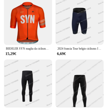
BIEHLER SYN maglia da ciclismo estate maglia ad asciugatura rapida traspirante bici da strada 20D bavaglini abbigliamento MTB Replica a basso prezzo
2024 francia Tour belgio ciclismo Jersey Set TDF uomo estate ciclismo abbigliamento kit bici da strada camicia vestito bicicletta bavaglino pantaloncini MTB
15,29€
6,69€