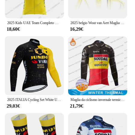
2025 Kids UAE Team Completo Maglia da ciclismo ragazzi ragazze Rosa Italia francia TDF abbigliamento da ciclismo bianco giallo Tadej Pogacar bambini Road Bike Shirt
2025 belgio Wout van Aert Maglia da Ciclismo Francia Tour Renaissance Abbigliamento da ciclismo Jonas Vingegaard Completo da uomo per camicie da bici da strada Salopette da bicicletta
18,60€
16,29€
2025 ITALIA Cycling Set White UAE Cycling Jersey Bike Jacket Pants Set uomo Thermal Fleece Ropa Ciclismo abbigliamento invernale per bicicletta
Maglia da ciclismo invernale termica Soudal Quick Step Team 2024 Set da donna a maniche lunghe da uomo Abbigliamento da bicicletta belga Blu Nero Ropa
29,03€
21,79€