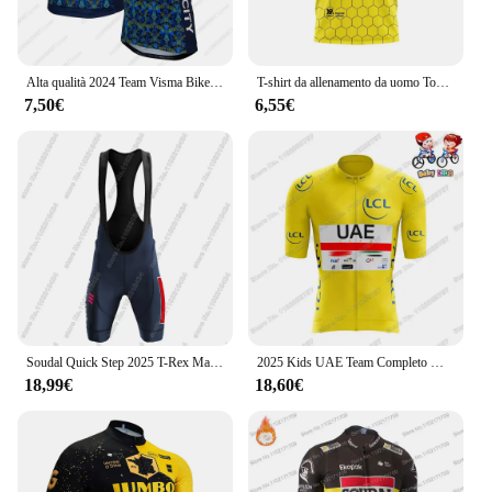
Alta qualità 2024 Team Visma Bike 2024 Jersey nuovo arrivo traspirante Byclist Outdoor Unisex top per abbigliamento per adulti e bambini
T-shirt da allenamento da uomo Tour De France Tuta da ciclismo su strada per bicicletta Top da donna elastico sportivo a maniche corte traspirante ad asciugatura rapida
7,50€
6,55€
Soudal Quick Step 2025 T-Rex Maglia da ciclismo Abbigliamento manica corta Francia Spagna Tour Campione mondiale Camicia da bici da strada Top da bicicletta
2025 Kids UAE Team Completo Maglia da ciclismo ragazzi ragazze Rosa Italia francia TDF abbigliamento da ciclismo bianco giallo Tadej Pogacar bambini Road Bike Shirt
18,99€
18,60€