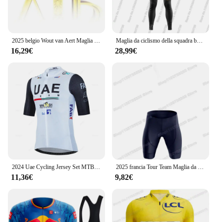
competitive prices, making it accessible for vendors
and suppliers to offer this premium cycling gear to
their customers.
2025 belgio Wout van Aert Maglia da Ciclismo Francia Tour Renaissance Abbigliamento da ciclismo Jonas Vingegaard Completo da uomo per camicie da bici da strada Salopette da bicicletta
Maglia da ciclismo della squadra belga 2025 Tour francese Set Abbigliamento da uomo Tuta da bici da strada Camicia da bicicletta da montagna Pantaloncini con bretelle MTB Ropa Maillot
16,29€
28,99€
2024 Uae Cycling Jersey Set MTB Uniform Bike abbigliamento estate traspirante bicicletta camicia Ropa Ciclismo bavaglino pantaloni Maillot Ciclismo
2025 francia Tour Team Maglia da Ciclismo Set Belgio Wout van Aert Jonas Vingegaard Abbigliamento da ciclismo Completo da uomo per camicie da bici da strada Salopette da bicicletta
11,36€
9,82€