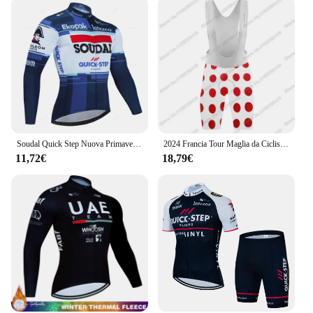
Soudal Quick Step Nuova Primavera/Autunno Maglia da ciclismo a maniche lunghe Set Abbigliamento da bicicletta MTB Pantaloni con bretelle da bici Kit Ropa Ciclismo Culotte
2024 Francia Tour Maglia da Ciclismo,Abbigliamento da ciclismo TDF Giallo Verde Bianco Rosso Pois,Tuta da uomo per bici da strada,Salopette da bicicletta
11,72€
18,79€