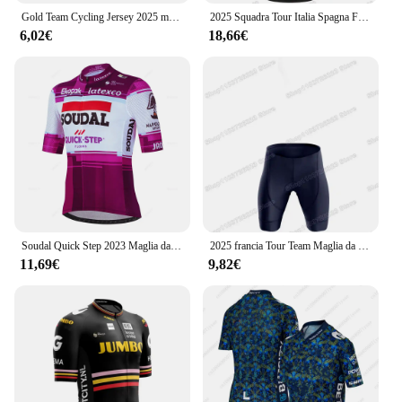
|Vendors|
Gold Team Cycling Jersey 2025 moda uomo Quick Dry Running Tshirt Bike Maillot Sports t-shirt abbigliamento
2025 Squadra Tour Italia Spagna Francia Maglia da Ciclismo,Abbigliamento da ciclismo estivo Tudorful ,Julian Alaphilippe Completo da uomo per camicie da bici da strada,Salopette da bicicletta
6,02€
18,66€
**Unmatched Comfort and Performance**
The VISMA cycling jersey set is designed with the
serious cyclist in mind. The high-quality polyester
blend ensures a comfortable fit that moves with you,
while the moisture-wicking fabric keeps you dry
during intense rides. The sleek, aerodynamic cut of
the jersey and shorts is not only stylish but also
designed to reduce air resistance, enhancing your
cycling performance. Whether you're a professional
racer or a weekend warrior, this set is tailored to
meet the demands of cycling enthusiasts who value
both comfort and performance.
Soudal Quick Step 2023 Maglia da ciclismo estiva Tuta da uomo traspirante Abbigliamento da bicicletta da montagna Bike Mountain Maillot Ropa Ciclismo
2025 francia Tour Team Maglia da Ciclismo Set Belgio Wout van Aert Jonas Vingegaard Abbigliamento da ciclismo Completo da uomo per camicie da bici da strada Salopette da bicicletta
11,69€
9,82€
**Versatile and Adaptable**
The VISMA cycling jersey set is versatile enough to
be worn in various cycling scenarios, from casual
rides to competitive races. The bold VISMA
branding stands out, making you a part of the
VISMA community. The full set includes a jersey
and matching shorts, ensuring that you have
everything you need for a complete cycling outfit.