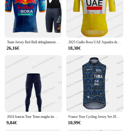
Team Jersey Red Bull abbigliamento da bici da uomo ciclismo 2024 Pro Mtb pantaloni abbigliamento pantaloncini bavaglino da bicicletta Set da uomo Summer Teams Sports Set
2025 Giallo Rosa UAE Squadra degli Emirati Arabi Uniti maglie da ciclismo Set Abbigliamento ciclismo estivo,Completo da uomo,Tadej Pogacar,Tuta da bici da strada,Pantaloncini con bretelle da bicicletta MTB Maillot
26,16€
18,30€
2024 francia Tour Team maglia da ciclismo Set autunno inverno rinascimentale abbigliamento da ciclismo Wout van Aert Jonas Vingegaard uomo giacca da bici da strada tuta da bicicletta collant con bretelle
France Tour Cycling Jersey Set 2024 TDF Men Summer senza maniche Cycling Vest kit abbigliamento Road Bicycle Suit Short Bib MTB Ropa
9,84€
10,99€