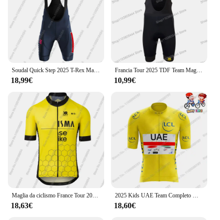
Soudal Quick Step 2025 T-Rex Maglia da ciclismo Abbigliamento manica corta Francia Spagna Tour Campione mondiale Camicia da bici da strada Top da bicicletta
Francia Tour 2025 TDF Team Maglia da ciclismo Set Abbigliamento estivo Uomo Bici da strada Camicie Top Suit Pantaloncini con bretelle da bicicletta Uniformi MTB Ropa
18,99€
10,99€
Maglia da ciclismo France Tour 2025 Set Estate Belgio TDF Abbigliamento Camicie da strada Tuta Pantaloncini con bretelle da bicicletta MTB Maillot
2025 Kids UAE Team Completo Maglia da ciclismo ragazzi ragazze Rosa Italia francia TDF abbigliamento da ciclismo bianco giallo Tadej Pogacar bambini Road Bike Shirt
18,63€
18,60€