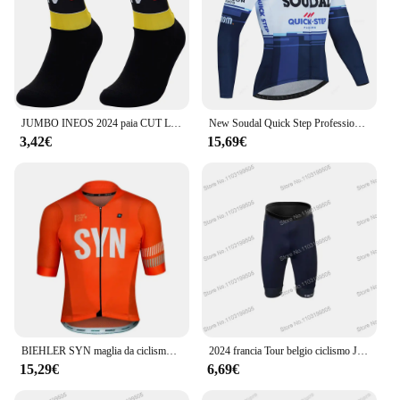
JUMBO INEOS 2024 paia CUT LASER VISMA TEAM ONE calzini da ciclismo antiscivolo Bike Bicycle Racing MITI traspirante uomo e donna
New Soudal Quick Step Professional Autumn Cycling Jersey Set traspirante manica lunga MTB Bike Clothes belgio Suit Roupa Ciclismo
3,42€
15,69€
BIEHLER SYN maglia da ciclismo estate maglia ad asciugatura rapida traspirante bici da strada 20D bavaglini abbigliamento MTB Replica a basso prezzo
2024 francia Tour belgio ciclismo Jersey Set TDF uomo estate ciclismo abbigliamento kit bici da strada camicia vestito bicicletta bavaglino pantaloncini MTB
15,29€
6,69€