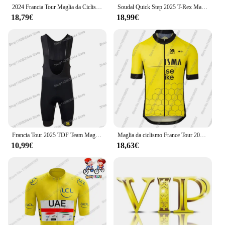
2024 Francia Tour Maglia da Ciclismo,Abbigliamento da ciclismo TDF Giallo Verde Bianco Rosso Pois,Tuta da uomo per bici da strada,Salopette da bicicletta
Soudal Quick Step 2025 T-Rex Maglia da ciclismo Abbigliamento manica corta Francia Spagna Tour Campione mondiale Camicia da bici da strada Top da bicicletta
18,79€
18,99€
Francia Tour 2025 TDF Team Maglia da ciclismo Set Abbigliamento estivo Uomo Bici da strada Camicie Top Suit Pantaloncini con bretelle da bicicletta Uniformi MTB Ropa
Maglia da ciclismo France Tour 2025 Set Estate Belgio TDF Abbigliamento Camicie da strada Tuta Pantaloncini con bretelle da bicicletta MTB Maillot
10,99€
18,63€