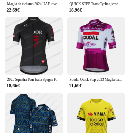
Maglia da ciclismo 2024 UAE inverno termico in pile abbigliamento pantaloni da uomo Gel Outfit Mtb Tricuta uomo biciclette Set camicia professionale
QUICK STEP Team Cycling jersey set abbigliamento da Ciclismo da uomo estate manica corta MTB Bike Suit Pro abbigliamento da bicicletta Ropa Ciclismo
22,69€
18,96€
2025 Squadra Tour Italia Spagna Francia Maglia da Ciclismo,Abbigliamento da ciclismo estivo Tudorful ,Julian Alaphilippe Completo da uomo per camicie da bici da strada,Salopette da bicicletta
Soudal Quick Step 2023 Maglia da ciclismo estiva Tuta da uomo traspirante Abbigliamento da bicicletta da montagna Bike Mountain Maillot Ropa Ciclismo
18,66€
11,69€