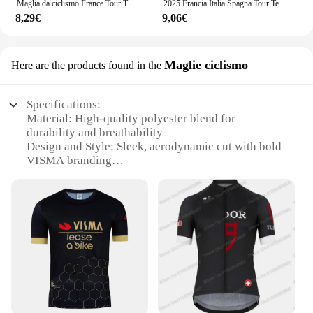
Maglia da ciclismo France Tour TDF Team 2025 Set manica lunga da uomo Abbigliamento primaverile Tuta da bici Camicie da strada Calzamaglia da biciclettaBib MTB Uniforme
2025 Francia Italia Spagna Tour Team Maglia da ciclismo Set Julian Alaphilippe Autunno Inverno Abbigliamento da ciclismo Uomo Giacca da bici da strada Tuta da bicicletta Bib Collant
8,29€
9,06€
Maglie ciclismo
Here are the products found in the
Specifications:
Material: High-quality polyester blend for
durability and breathability
Design and Style: Sleek, aerodynamic cut with bold
VISMA branding
Usage and Purpose: Ideal for cycling enthusiasts
seeking performance and style
Performance and Property: Moisture-wicking fabric
to keep you dry during intense rides
Parts and Accessories: Includes a full set of cycling
jersey and matching shorts
Applicable People: Suitable for both men and
women cyclists
Features: