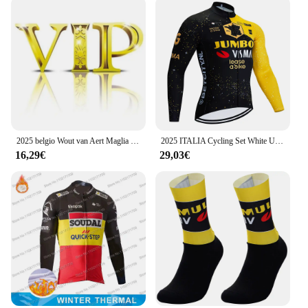
2025 belgio Wout van Aert Maglia da Ciclismo Francia Tour Renaissance Abbigliamento da ciclismo Jonas Vingegaard Completo da uomo per camicie da bici da strada Salopette da bicicletta
2025 ITALIA Cycling Set White UAE Cycling Jersey Bike Jacket Pants Set uomo Thermal Fleece Ropa Ciclismo abbigliamento invernale per bicicletta
16,29€
29,03€