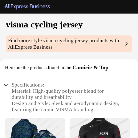
visma cycling jersey
Find more style
visma cycling jersey
products with
AliExpress Business
Camicie & Top
Here are the products found in the
Specifications:
Material: High-quality polyester blend for
durability and breathability
Design and Style: Sleek and aerodynamic design,
featuring the iconic VISMA branding
Usage and Purpose: Ideal for cycling enthusiasts
seeking performance and style
Typical Adaptive Scenario: Suitable for road
cycling, mountain biking, and other cycling