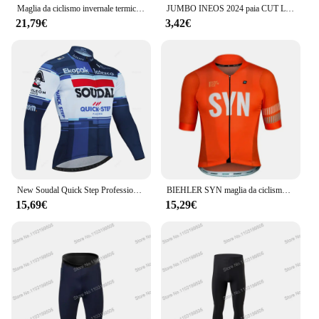
Maglia da ciclismo invernale termica Soudal Quick Step Team 2024 Set da donna a maniche lunghe da uomo Abbigliamento da bicicletta belga Blu Nero Ropa
JUMBO INEOS 2024 paia CUT LASER VISMA TEAM ONE calzini da ciclismo antiscivolo Bike Bicycle Racing MITI traspirante uomo e donna
21,79€
3,42€
New Soudal Quick Step Professional Autumn Cycling Jersey Set traspirante manica lunga MTB Bike Clothes belgio Suit Roupa Ciclismo
BIEHLER SYN maglia da ciclismo estate maglia ad asciugatura rapida traspirante bici da strada 20D bavaglini abbigliamento MTB Replica a basso prezzo
15,69€
15,29€