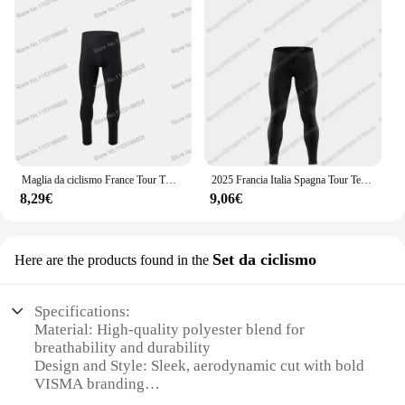
Maglia da ciclismo France Tour TDF Team 2025 Set manica lunga da uomo Abbigliamento primaverile Tuta da bici Camicie da strada Calzamaglia da biciclettaBib MTB Uniforme
2025 Francia Italia Spagna Tour Team Maglia da ciclismo Set Julian Alaphilippe Autunno Inverno Abbigliamento da ciclismo Uomo Giacca da bici da strada Tuta da bicicletta Bib Collant
8,29€
9,06€
Set da ciclismo
Here are the products found in the
Specifications:
Material: High-quality polyester blend for
breathability and durability
Design and Style: Sleek, aerodynamic cut with bold
VISMA branding
Usage and Purpose: Ideal for cycling enthusiasts