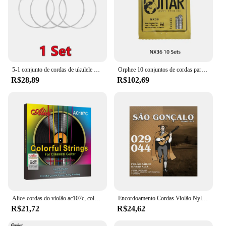
5-1 conjunto de cordas de ukulele náilon havaí quatro cordas guitarra 1st-4th cordas 4 pçs/set guitarra clássica instrumento musical acessórios
Orphee 10 conjuntos de cordas para violão clássico, nylon de alta qualidade + 3% poliéster, tensão normal/dura 028-043/028-045, atacado
R$28,89
R$102,69
Alice-cordas do violão ac107c, colorido, nylon, revestido, liga de cobre, normal Tensão, 028-043 polegadas
Encordoamento Cordas Violão Nylon Cristal Bolinha Pesada 029 São Gonçalo
R$21,72
R$24,62