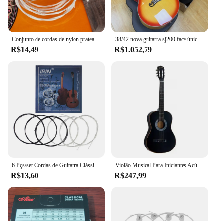
Conjunto de cordas de nylon prateado para violão, acessórios clássicos e clássicos, conjunto de 6 peças, e, a, d, g, b e e
38/42 nova guitarra sj200 face única guitarra folk para homens e mulheres iniciante guitarra acústica de placa única para introdução adulta
R$14,49
R$1.052,79
6 Pçs/set Cordas de Guitarra Clássica Núcleo de Nylon Banhado a Prata Liga de Cobre Ferida Peças e Acessórios de Instrumento de Guitarra Clássica
Violão Musical Para Iniciantes Acústico Queen's Preto Cordas de Nylon
R$13,60
R$247,99