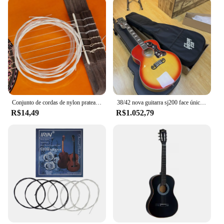
Conjunto de cordas de nylon prateado para violão, acessórios clássicos e clássicos, conjunto de 6 peças, e, a, d, g, b e e
38/42 nova guitarra sj200 face única guitarra folk para homens e mulheres iniciante guitarra acústica de placa única para introdução adulta
R$14,49
R$1.052,79