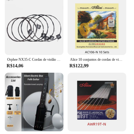
Orphee NX35-C Cordas de violão clássico de nylon 6 peças conjunto completo de substituição (.028-.045) núcleo de nylon cor aço banhado a tensão dura
Alice 10 conjuntos de cordas de violão clássico ac106, nylon transparente, liga de cobre banhada a prata, enrolamento de tensão normal/dura, cordas de aprendizagem
R$14,06
R$122,99