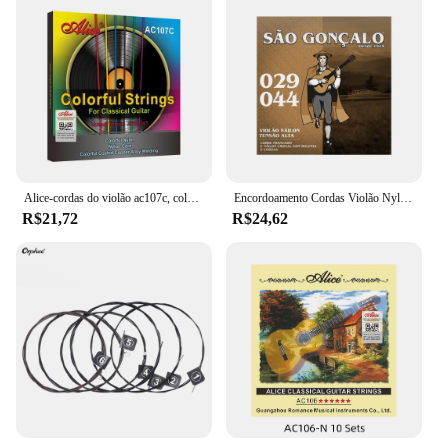
Alice-cordas do violão ac107c, colorido, nylon, revestido, liga de cobre, normal Tensão, 028-043 polegadas
Encordoamento Cordas Violão Nylon Cristal Bolinha Pesada 029 São Gonçalo
R$21,72
R$24,62