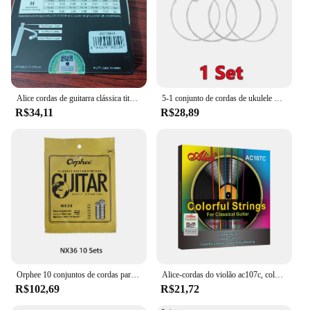
Alice cordas de guitarra clássica titânio náilon banhado a prata 85/15 bronze ferida 028 0285 polegadas tensão normal e dura AC139N-H
5-1 conjunto de cordas de ukulele náilon havaí quatro cordas guitarra 1st-4th cordas 4 pçs/set guitarra clássica instrumento musical acessórios
R$34,11
R$28,89
Orphee 10 conjuntos de cordas para violão clássico, nylon de alta qualidade + 3% poliéster, tensão normal/dura 028-043/028-045, atacado
Alice-cordas do violão ac107c, colorido, nylon, revestido, liga de cobre, normal Tensão, 028-043 polegadas
R$102,69
R$21,72