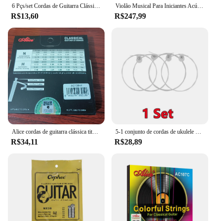
6 Pçs/set Cordas de Guitarra Clássica Núcleo de Nylon Banhado a Prata Liga de Cobre Ferida Peças e Acessórios de Instrumento de Guitarra Clássica
Violão Musical Para Iniciantes Acústico Queen's Preto Cordas de Nylon
R$13,60
R$247,99
Alice cordas de guitarra clássica titânio náilon banhado a prata 85/15 bronze ferida 028 0285 polegadas tensão normal e dura AC139N-H
5-1 conjunto de cordas de ukulele náilon havaí quatro cordas guitarra 1st-4th cordas 4 pçs/set guitarra clássica instrumento musical acessórios
R$34,11
R$28,89