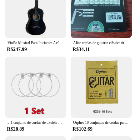
Violão Musical Para Iniciantes Acústico Queen's Preto Cordas de Nylon
Alice cordas de guitarra clássica titânio náilon banhado a prata 85/15 bronze ferida 028 0285 polegadas tensão normal e dura AC139N-H
R$247,99
R$34,11
5-1 conjunto de cordas de ukulele náilon havaí quatro cordas guitarra 1st-4th cordas 4 pçs/set guitarra clássica instrumento musical acessórios
Orphee 10 conjuntos de cordas para violão clássico, nylon de alta qualidade + 3% poliéster, tensão normal/dura 028-043/028-045, atacado
R$28,89
R$102,69