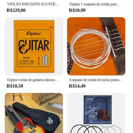
VIOLÃO INICIANTE ACUSTICO NYLON NATURAL LN-39 NA
Orphee 1 conjunto de cordas para violão clássico, nylon transparente, banhado a prata, cobre, tensão normal/dura 028-043/028-045
R$229,00
R$10,99
Orphee cordas de guitarra clássica banhado a prata fio cordas de náilon série nx 6 pçs/set para acessórios de guitarra clássica uso prático
Conjunto de cordas de nylon prateado para violão, acessórios clássicos e clássicos, conjunto de 6 peças, e, a, d, g, b e e
R$10,50
R$14,49