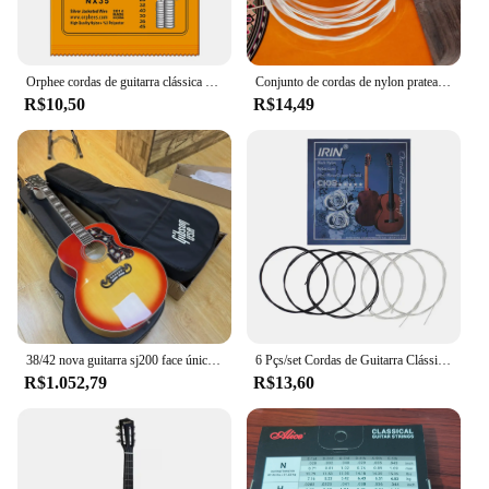
Orphee cordas de guitarra clássica banhado a prata fio cordas de náilon série nx 6 pçs/set para acessórios de guitarra clássica uso prático
Conjunto de cordas de nylon prateado para violão, acessórios clássicos e clássicos, conjunto de 6 peças, e, a, d, g, b e e
R$10,50
R$14,49
38/42 nova guitarra sj200 face única guitarra folk para homens e mulheres iniciante guitarra acústica de placa única para introdução adulta
6 Pçs/set Cordas de Guitarra Clássica Núcleo de Nylon Banhado a Prata Liga de Cobre Ferida Peças e Acessórios de Instrumento de Guitarra Clássica
R$1.052,79
R$13,60