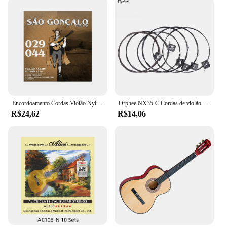
Encordoamento Cordas Violão Nylon Cristal Bolinha Pesada 029 São Gonçalo
Orphee NX35-C Cordas de violão clássico de nylon 6 peças conjunto completo de substituição (.028-.045) núcleo de nylon cor aço banhado a tensão dura
R$24,62
R$14,06