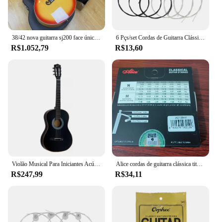
38/42 nova guitarra sj200 face única guitarra folk para homens e mulheres iniciante guitarra acústica de placa única para introdução adulta
6 Pçs/set Cordas de Guitarra Clássica Núcleo de Nylon Banhado a Prata Liga de Cobre Ferida Peças e Acessórios de Instrumento de Guitarra Clássica
R$1.052,79
R$13,60
Violão Musical Para Iniciantes Acústico Queen's Preto Cordas de Nylon
Alice cordas de guitarra clássica titânio náilon banhado a prata 85/15 bronze ferida 028 0285 polegadas tensão normal e dura AC139N-H
R$247,99
R$34,11