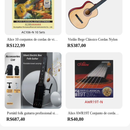
Alice 10 conjuntos de cordas de violão clássico ac106, nylon transparente, liga de cobre banhada a prata, enrolamento de tensão normal/dura, cordas de aprendizagem
Violão Bege Clássico Cordas Nylon
R$122,99
R$387,00
Portátil folk guitarra profissional silenciosa caixa elétrica guitarras adultos iniciantes viagem mini instrumentos de cordas acessórios
Alice AWR19T Conjunto de cordas para violão clássico Tensão normal (028-044) Tensão dura (0287-046) Titânio Nylon Cobre banhado a prata
R$687,40
R$40,80