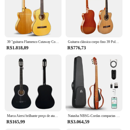
39 "guitarra Flamenco Cutaway Com Corpo Abeto/Aguadze, Guitarra Clássica Com Cordas de Nylon 580mm, 52mm porca guitarra acústica
Guitarra clássica corpo fino 39 Polegada acústica elétrica náilon-corda guitarra 6 cordas abeto vermelho alto brilho cutaway electro captador
R$1.818,89
R$776,73
Marca Aiersi brilhante preço de atacado 39 polegadas cor preta abeto top corda de nylon guitarra clássica instrumentos musicais para venda
Natasha NBSG-Cordas compactas sem fio Nylon, Silencioso Crossover Smart Guitar, Viagem
R$165,99
R$3.064,59