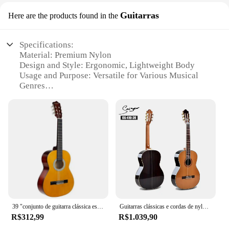
Guitarras
Here are the products found in the
Specifications:
Material: Premium Nylon
Design and Style: Ergonomic, Lightweight Body
Usage and Purpose: Versatile for Various Musical
Genres
Performance and Property: Rich Tone and Smooth
Playability
Parts and Accessories: Includes Strings and Picks
Shape or Size or Weight or Quantity: Compact and
Portable, Ideal for Travel
Features:
|Wholesale|Vendors|
**Exquisite Craftsmanship and Tone**
The violao nylon, a staple in the world of stringed
39 "conjunto de guitarra clássica estudantes adultos náilon cordas guitarra acústica clássica guitarra elétrica
Guitarras clássicas e cordas de nylon de 39 polegadas
instruments, is renowned for its versatility and
R$312,99
R$1.039,90
exceptional sound quality. This particular model
boasts a premium nylon body, which not only