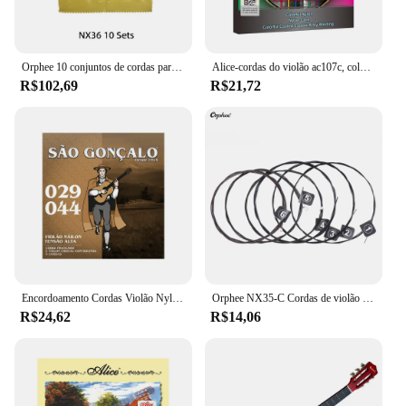
Orphee 10 conjuntos de cordas para violão clássico, nylon de alta qualidade + 3% poliéster, tensão normal/dura 028-043/028-045, atacado
Alice-cordas do violão ac107c, colorido, nylon, revestido, liga de cobre, normal Tensão, 028-043 polegadas
R$102,69
R$21,72
Encordoamento Cordas Violão Nylon Cristal Bolinha Pesada 029 São Gonçalo
Orphee NX35-C Cordas de violão clássico de nylon 6 peças conjunto completo de substituição (.028-.045) núcleo de nylon cor aço banhado a tensão dura
R$24,62
R$14,06