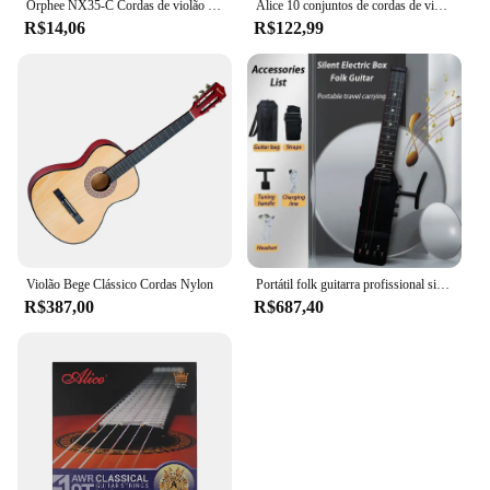
Orphee NX35-C Cordas de violão clássico de nylon 6 peças conjunto completo de substituição (.028-.045) núcleo de nylon cor aço banhado a tensão dura
Alice 10 conjuntos de cordas de violão clássico ac106, nylon transparente, liga de cobre banhada a prata, enrolamento de tensão normal/dura, cordas de aprendizagem
R$14,06
R$122,99
Violão Bege Clássico Cordas Nylon
Portátil folk guitarra profissional silenciosa caixa elétrica guitarras adultos iniciantes viagem mini instrumentos de cordas acessórios
R$387,00
R$687,40