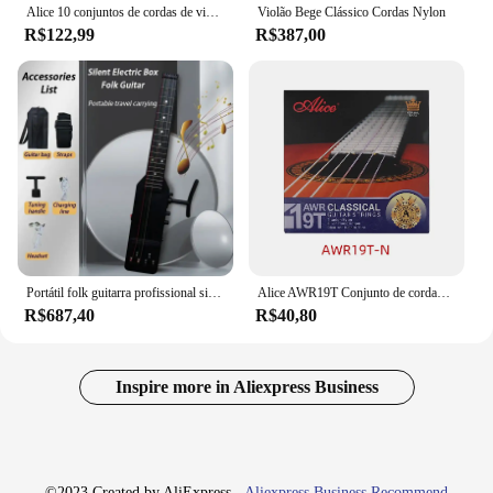
Alice 10 conjuntos de cordas de violão clássico ac106, nylon transparente, liga de cobre banhada a prata, enrolamento de tensão normal/dura, cordas de aprendizagem
Violão Bege Clássico Cordas Nylon
R$122,99
R$387,00
Portátil folk guitarra profissional silenciosa caixa elétrica guitarras adultos iniciantes viagem mini instrumentos de cordas acessórios
Alice AWR19T Conjunto de cordas para violão clássico Tensão normal (028-044) Tensão dura (0287-046) Titânio Nylon Cobre banhado a prata
R$687,40
R$40,80
Inspire more in Aliexpress Business
©2023 Created by AliExpress -
Aliexpress Business Recommend