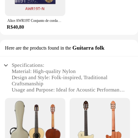
Alice AWR19T Conjunto de cordas para violão clássico Tensão normal (028-044) Tensão dura (0287-046) Titânio Nylon Cobre banhado a prata
R$40,80
Guitarra folk
Here are the products found in the
Specifications:
Material: High-quality Nylon
Design and Style: Folk-inspired, Traditional
Craftsmanship
Usage and Purpose: Ideal for Acoustic Performance,
Beginner-Friendly
Performance and Property: Excellent Sound Quality,
Durable Build
Parts and Accessories: Comes with Essential
Accessories
Applicable People: Suitable for Musicians of All
Ages and Skill Levels