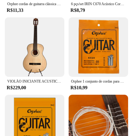
Orphee cordas de guitarra clássica 6 pçs/set NX35-C preto náilon cordas de guitarra clássica adequadas para iniciantes acessórios de guitarra
6 pçs/set IRIN C670 Acústico Cordas Da Guitarra Clássica Nylon Ferida Liga de Cobre Banhado A Prata para Acessórios de Guitarra (.028-.043)
R$11,33
R$8,79
VIOLÃO INICIANTE ACUSTICO NYLON NATURAL LN-39 NA
Orphee 1 conjunto de cordas para violão clássico, nylon transparente, banhado a prata, cobre, tensão normal/dura 028-043/028-045
R$229,00
R$10,99