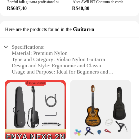
Portátil folk guitarra profissional silenciosa caixa elétrica guitarras adultos iniciantes viagem mini instrumentos de cordas acessórios
Alice AWR19T Conjunto de cordas para violão clássico Tensão normal (028-044) Tensão dura (0287-046) Titânio Nylon Cobre banhado a prata
R$687,40
R$40,80
Guitarra
Here are the products found in the
Specifications:
Material: Premium Nylon
Type and Category: Violao Nylon Guitarra
Design and Style: Ergonomic and Classic
Usage and Purpose: Ideal for Beginners and
Professionals
Performance and Property: Excellent Tone and
Resonance
Parts and Accessories: Includes Essential Strings
and Pick
Features:
**Unmatched Tone and Resonance**
The violao nylon guitarra is crafted from the finest
nylon strings, ensuring a rich, full-bodied sound