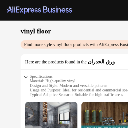
vinyl floor
Find more style
vinyl floor
products with AliExpress Busi
ورق الجدران
Here are the products found in the
Specifications:
Material: High-quality vinyl
Design and Style: Modern and versatile patterns
Usage and Purpose: Ideal for residential and commercial spa
Typical Adaptive Scenario: Suitable for high-traffic areas
Shape or Size or Weight or Quantity: Available in multiple s
Performance and Property: Durable, easy to clean, and water
Features:
**Unmatched Durability and Ease of Maintenance**
Crafted from premium vinyl, our flooring offers a robust solu
even in the busiest of environments. The modern and versatile