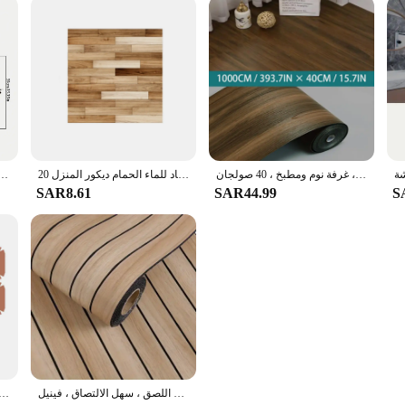
لفة ذاتية اللصق من الحبوب الخشبية المقاومة للماء ، ملصق أرضيات ، ديكور جدران خلفية ، غرفة نوم ومطبخ ، 40 صولجان
20 قطعة ملصقات جدار تقليد الخشب الحبوب بلاط الطوب نمط ملصقات أرضية ذاتية اللصق ملصق مضاد للماء الحمام ديكور المنزل
ملصق حائط ثلاثي الأبعاد لشبح اليد ، موضوع هالويل ، ملصق للسقف والأرضيات ، ديكور حفلات قابل لل
SAR8.61
SAR44.99
S
ورق حائط سميك ثلاثي الأبعاد ذاتي اللصق ، سهل الالتصاق ، فينيل Sxp ، مناسب للاستخدام بنفسك على الألواح والفواصل والحواف المنحنية
ملصق فينيل مقاوم للماء للنباتات ، بلاط وعصا ، قشر ولصق عصي ، أرضية ذاتي