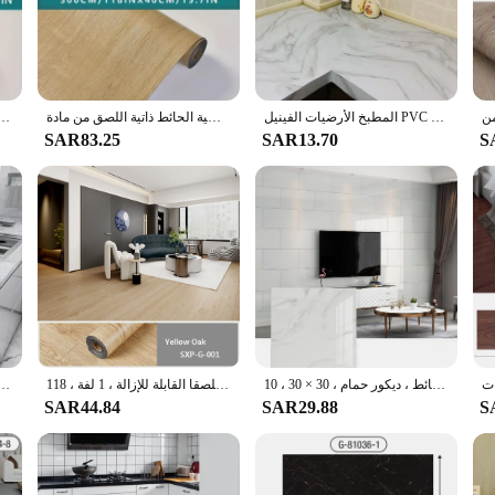
an, making it a breeze to maintain.
 room, office, or retail space, our vinyl flooring is the ideal choice. The vast 
perties make it perfect for kitchens, bathrooms, and any other area where moistu
fessionals alike.
المطبخ الأرضيات الفينيل PVC ملصقات جدار ملصقات مسطح منضدة (كونترتوب) من الرخام الحمام ذاتية اللصق خلفية مقاومة للمياه أرضية من الرخام
لفة من مادة تغطية أرضية الحائط ذاتية اللصق من مادة PVC، ورقة فينيل من الرخام والخشب مع دعم رقائق الألومنيوم، أرجو مزدوجة
خلفيات ديكور المنزل خزانة غرفة الديكور ملصقات أرضية ذاتية اللصق الفينيل الأثاث 40 سم م
SAR83.25
SAR13.70
S
re designed to meet the demands of your business. We understand the importance o
h our commitment to quality and customer satisfaction, you can rest assured that
ملصقات أرضية من الطوب من كلوريد البولي فينيل ذاتية اللصق مقاومة للماء ، رخام مقلد ، بلاط حائط ، ديكور حمام ، 30 × 30 ، 10
ثلاثية الأبعاد خلفية الخشب الحبوب الرجعية ، قشر والأرضيات عصا ، بلاط الأرضيات مقاوم للماء ، ملصقا القابلة للإزالة ، 1 لفة ، 118 "x 15.7"
ملصقات حائط ذاتية اللصق بنسيج رخامي ، ورق حائط من كلوريد البولي فينيل مقاوم للماء ، مقاوم للزيوت ، بلاط أرضية 
SAR44.84
SAR29.88
S