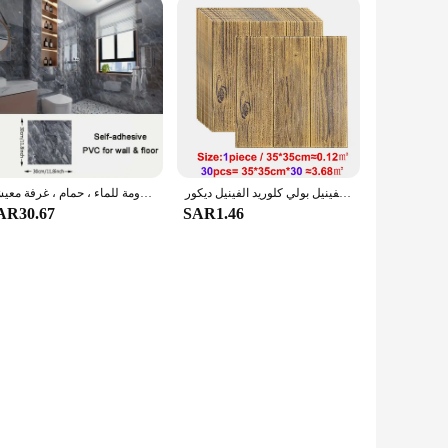
لتقوم بها بنفسك ذاتية اللصق ثلاثية الأبعاد خلفية الخشب الحبوب مقاوم للماء ملصق فوم غرفة الديكور اكسسوارات غرفة الاطفال الأرضيات الفينيل بولي كلوريد الفينيل ديكور
ملصقات أرضية رخامية مقلدة من كلوريد البولي فينيل ، شارات حائط ذاتية اللصق ، مقاومة للماء ، حمام ، غرفة معيشة ، Moden ، 10 144
AR30.67
SAR1.46