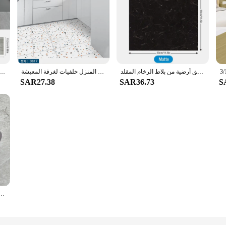
ملصق أرضية من بلاط الرخام المقلد PVC مقاوم للماء ذاتي اللصق لغرفة المعيشة والمرحاض والمطبخ وديكور أرضية المنزل ملصق حائط ثلاثي الأبعاد
بولي كلوريد الفينيل ملصقات الكلمة ذاتية اللصق الرطوبة برهان غرفة نوم الحمام مقاوم للماء ورق الحائط ديكور المنزل خلفيات لغرفة المعيشة
ثلاثية الأبعاد ذاتية اللصق الخشب الحبوب الطابق خلفية كلوريد متعدد الفينيل العصري الطابق الجدار ملصق مقاوم للماء لغرفة المعيشة ال
SAR27.38
SAR36.73
S
ملصقات أرضية ذاتية اللصق من كلوريد البولي فينيل ، مقاومة للزيت ، مقاومة للماء ، حمام ، داخلي ، منزلي ، 