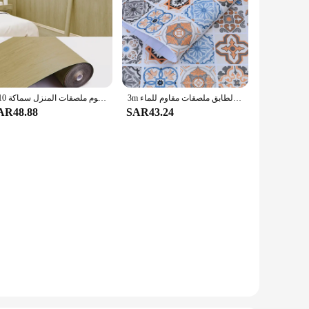
3m ذاتية اللصق خلفيات الطابق عدم الانزلاق لورينج الفينيل بولي كلوريد الفينيل سميكة ومقاومة للاهتراء الحمام المطبخ الطابق ملصقات مقاوم للماء
3/10 متر الخشب الحبوب البلاستيكية ملصقات أرضية ذاتية اللصق مقاوم للماء غرفة المعيشة خزانة غرفة النوم ملصقات المنزل سماكة
AR48.88
SAR43.24