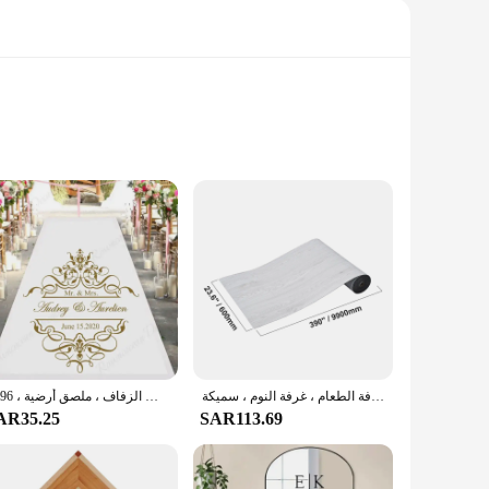
 engineered to withstand the rigors of daily use. Whether
roperties ensure that spills and accidents are no match for
o classic, timeless looks, our flooring seamlessly integrates
u're aiming for a contemporary vibe or a more traditional
بلاط أرضيات فيفور ذاتي اللصق من الفينيل ، بلاط بالتقشير والعصا ، حبيبات خشبية خفيفة ، أرضيات ذاتية الصنع للمطبخ ، غرفة الطعام ، غرفة النوم ، سميكة
ملصق أرضية مخصص للرقص والزفاف ، ملصق فينيل ، اسم وتاريخ الزفاف ، ديكور حفلات الزفاف ، ملصق أرضية ، 4496
AR35.25
SAR113.69
small DIY projects and large-scale commercial installations.
makes our vinyl floor an ideal choice for homeowners,