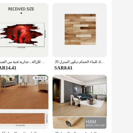
erchangeable, making it a breeze to replace individual tiles as
r you're a homeowner looking to refresh your space or a
20 قطعة ملصقات جدار تقليد الخشب الحبوب بلاط الطوب نمط ملصقات أرضية ذاتية اللصق ملصق مضاد للماء الحمام ديكور المنزل
ملصق حائط ثلاثي الأبعاد لشبح اليد ، موضوع هالويل ، ملصق للسقف والأرضيات ، ديكور حفلات قابل للإزالة ، جدارية فنية من الفينيل
AR14.41
SAR8.61