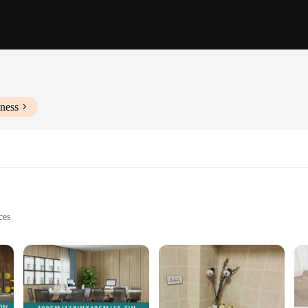
ness
ces
izes and thicknesses
-resistant
tion for areas that demand both style and resilience. The high-quality material 
 designs make it a perfect match for any decor, from contemporary to traditiona