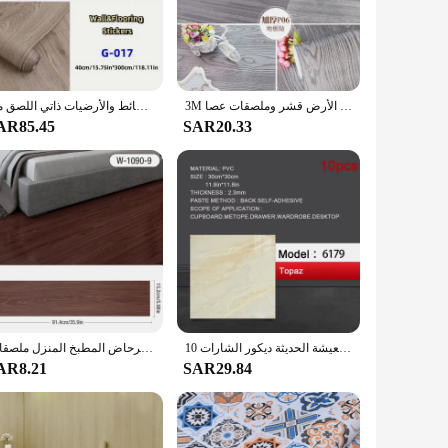
array of patterns and colors available allows you to tailor
re is a concern. Its lightweight nature and ease of
3M الخشب الحبوب الفينيل الطابق لفة ملصقات للماء ذاتية اللصق بلاط الأرضيات للمطبخ الحمام الأرض قشر وملصقات عصا
غطاء بلاط ديكور للحائط والأرضيات ذاتي اللصق من SXP - ورقة فينيل بلاستيكية مستطيلة من الرخام والخشب للحبوب من أجل بسيط
AR85.45
SAR20.33
f having a reliable product that can be sold in sets,
 our vinyl flooring will not only enhance your sales but also
10 قطعة 30*30 سنتيمتر بولي كلوريد الفينيل تقليد الرخام ملصقات أرضية ذاتية اللصق ملصقات جدار مقاوم للماء الحمام غرفة المعيشة الحديثة ديكور الشارات
الخشب الحبوب لاصق أرضيات الشمال نمط احباط أسفل تكرار ذاتية اللصق مقاوم للماء لغرفة المعيشة المرحاض المطبخ المنزل ملصقات
AR8.21
SAR29.84