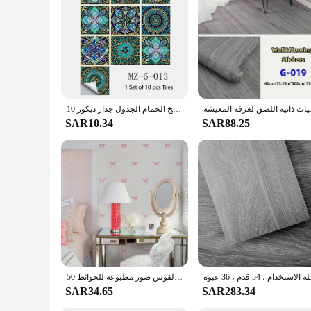
للصق لغرفة المعيشة،
10 قطعة ماندالا نمط ماتي بلاط أرضية ملصق نقل يغطي مقاومة للاهتراء ورق جدران من الفينيل المطبخ الحمام الجدول جدار ديكور
SAR10.34
SAR88.25
 ، 54 قدم ، 36 عبوة
50 قطعة أشرطة ملصقات جدار للأطفال غرفة الأميرة فتاة نوم القوس صور مطبوعة للحوائط Vinilos Paredes للإزالة الفينيل لتقوم بها بنفسك جدارية A407
SAR34.65
SAR283.34