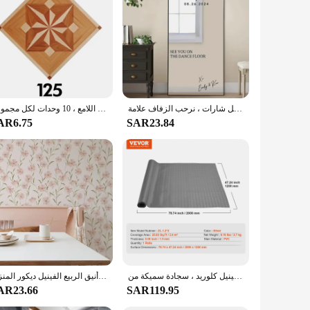
اسم شخصي ملصقات الفينيل شارات ، نرحب الزفاف علامة Xo ملصقات ، أراك على أرضية الرقص ، مرآة الزفاف صائق
ملصق حائط من البلاط الصلب ، ملصق حائط ذاتي اللصق ، بلاط أرضي قطري ، للمطبخ ، الحمام ، غرفة المعيشة ، فن الفينيل اللامع ، 10 وحدات لكل مجموعة
AR6.75
SAR23.84
سجادة أرضية للمرآب مناسبة أسفل السيارة ، سجادة فضة مانعة للانزلاق ، فينيل كلوريد ، سجادة سميكة من VEVOR
الوردي الأزهار البلاستيكية قشر وعصا خلفية زهرة ذاتية اللصق للماء خزانة ملصق أنيق الربيع الفينيل ديكور المنزل
AR23.66
SAR119.95