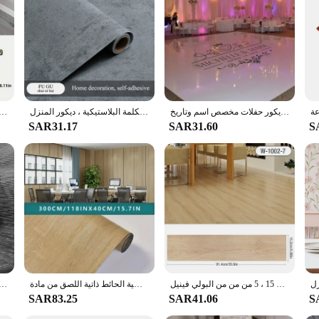
زفاف الرقص الطابق ملصق مائي ، الزفاف الطابق مشبك الفينيل الطابق ملصق ، ديكور حفلات مخصص اسم وتاريخ DIY بها بنفسك ديكو WD17
تقليد الاسمنت سميكة المضادة للانزلاق ملصقات الكلمة ، مقاوم للماء الفينيل ، مقاومة للاهتراء ، ذاتية اللصق ، ملصقات الكلمة البلاستيكية ، ديكور المنزل
أرضيات فينيل ذاتية اللصق من الخشب الرمادي - سُمك 1.4 مم، سهلة تزيين بلاط الجدران والأرضيات ذاتية ا
SAR31.17
SAR31.60
S
ملصقات أرضية من خشب البولي فينيل كلوريد السميك ذاتية اللصق مقاومة للماء ، ملصقات حائط ، رغوة غرفة المعيشة ، 91 × 15 ، 5 من من من البولي فينيل
لفة من مادة تغطية أرضية الحائط ذاتية اللصق من مادة PVC، ورقة فينيل من الرخام والخشب مع دعم رقائق الألومنيوم، أرجو مزدوجة
بلاط عصا ذاتي اللصق لديي ، ألواح خشبية أصلية ، ألواح خشب فينيل ، رمادي عميق ، أرضيات سهلة الاستخدام
SAR83.25
SAR41.06
S