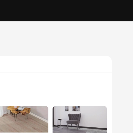
ensures that your floors remain pristine and scratch-free,
l. With a focus on practicality, our vinyl flooring is not