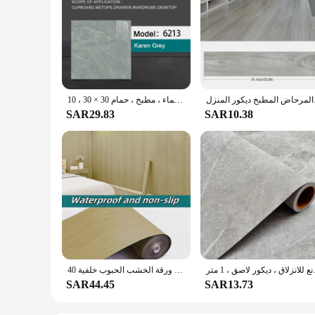
مرحاض المطبخ ديكور المنزل
ملصقات حائط ثلاثية الأبعاد ذاتية اللصق من كلوريد البولي فينيل ، بلاط رخامي مقلد ، شارات أرضية ، مقاومة للماء ، مطبخ ، حمام 30 × 30 ، 10
SAR29.83
SAR10.38
مانع للانزلاق ، ديكور لاصق ، 1 متر
40 سنتيمتر ملصق أرضية ملصقات جدار مقاوم للماء ذاتية اللصق الفينيل الأثاث ديكور الجدران ورقة الخشب الحبوب خلفية
SAR44.45
SAR13.73