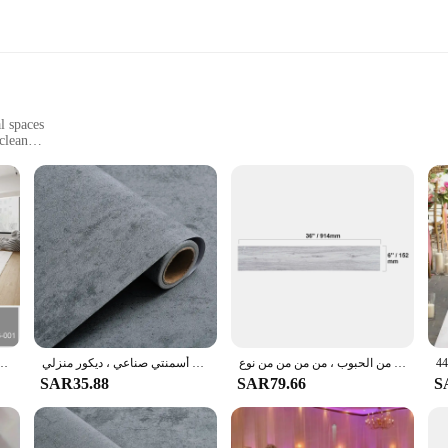
l spaces
clean
of sizes and packs
onal installers
ent to durability. Constructed from premium-grade vinyl, this flooring option is
cial space, our vinyl flooring stands up to the challenge. The water-resistant p
s.
 floor sets the stage for a personalized aesthetic. From sleek, modern patterns t
makes it a go-to choice for homeowners and interior designers alike. Whether yo
بلاط أرضيات فيفور ذاتي اللصق من الفينيل لغرفة الطعام والمطبخ ، أرضيات من الخشب العتيق سهلة الصنع من الحبوب ، من من من من نوع VEVOR ، من من حيث المساحة ، من حيث المساحة ، من حيث المساحة ، من 36
ملصقات أرضية مقاومة للماء ذاتية اللصق عتيقة ، ملصقات حائط سميكة ، بلاط فينيل أسمنتي صناعي ، ديكور منزلي
40 سنتيمتر سميكة ذاتية اللصق المضادة للانزلاق الطابق ملصق بلاط مقاوم للماء ملصقات للمنزل
SAR35.88
SAR79.66
S
bility. Available in a variety of sizes and packs, it's designed to cater to both 
ional-looking results without the need for specialized tools or expertise. This 
 cost-effective flooring solution.