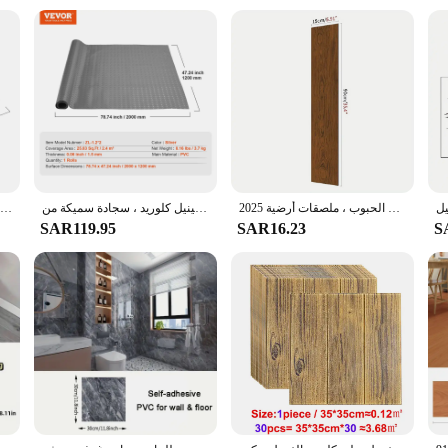
luded adhesive that ensures a secure bond. The tiles are designed to be easily int
rs and suppliers looking to stock up on high-quality flooring solutions. Whethe
nyl floor tiles are the perfect choice.
2025 جديد 1 قطعة ملصق أرضية الخشب الحبوب ، ملصقات أرضية PVC قابلة للتقشير واللصق ، أرضية سميكة غير لامعة من الفينيل مقاومة للماء ومضادة للانزلاق
سجادة أرضية للمرآب مناسبة أسفل السيارة ، سجادة فضة مانعة للانزلاق ، فينيل كلوريد ، سجادة سميكة من VEVOR
بلاط أرضيات فيفور ذاتي اللصق من الفينيل ، بلاط بالتقشير والعصا ، حبيبات خشبية خفيفة ، أرضيات ذاتية الصنع للمطبخ ، غرفة الطعام ، غرفة النوم ، سميكة
SAR119.95
SAR16.23
S