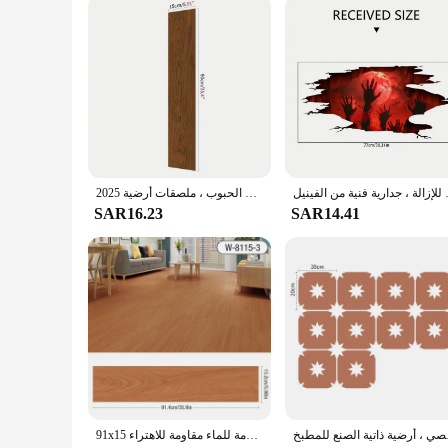
إزالة ، جدارية فنية من الفينيل
2025 جديد 1 قطعة ملصق أرضية الخشب الحبوب ، ملصقات أرضية PVC قابلة للتقشير واللصق ، أرضية سميكة غير لامعة من الفينيل مقاومة للماء ومضادة للانزلاق
SAR16.23
SAR14.41
ة الصنع للمطبخ
91x15 سنتيمتر ثلاثية الأبعاد ذاتية اللصق الطابق ملصق رشاقته الخشب الحبوب الطابق خلفية ثلاثية الأبعاد الجدار ملصق غرفة مقاومة للماء مقاومة للاهتراء sticke