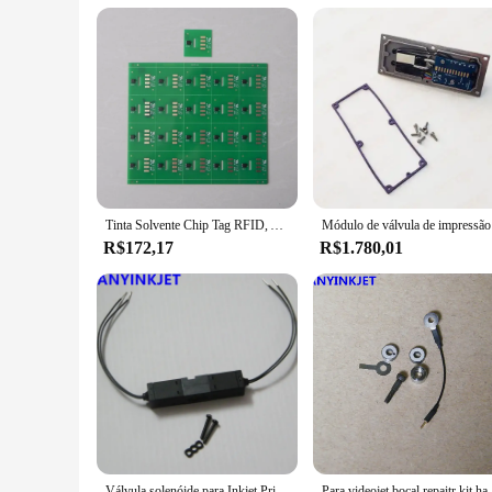
Each Videojet ink refill kit comes with a comprehensive set 
for on-the-go printing needs. Whether you're a professional p
time.
Tinta Solvente Chip Tag RFID, Adequado para Inkjet Coding Printer, V705, V705A-D, V706, V707, V708, V720, V410, V401, V411
Módulo de
R$172,17
R$1.780,01
Válvula solenóide para Inkjet Printhead, VJ1210, VJ1510, 19V, 4.5W
Para videojet bocal repaitr kit haste