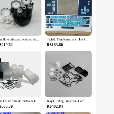
using these chips, you can expect consistent, sharp, and
 printers, providing a reliable and cost-effective solution
ectly within your printer, without the need for additional
es that use multiple printers across their operations. The
Para filtro principal de núcleo de tinta Videojet VB-PG0321 preto para impressora Videojet VJ1510 VJ1520 VJ1210 VJ1220 VJ1610 VJ1620 VJ1710 etc.
Teclado Membrana para Inkjet Coding Printer, uso para Inkjet 1210 1220 1350 1510 1520 1610 1620 1710, 399116 399118
$219,62
R$183,60
understand the importance of reliable vendors and suppliers,
 to expand your labeling capabilities or a large enterprise
Para kits de filtro de núcleo de tinta Videojet para impressora Videojet VJ1210 VJ1510 VJ1610 VJ1520 VJ1620 VJ1220 VJ1710
Inkjet Coding Printer Ink Core Repair Kit, pacote de revisão, tipo D e E, uso para VJ Inkjet 1210 1220 1510 1520 1530 1550 1620
$535,39
R$402,84