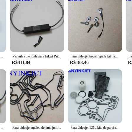
1210 válvula de núcleo de tinta VB-S112-1308 para impressora videojet vj1210 vj1510 vj1610 vj1710 1000 séries
Válvula solenóide para Inkjet Printhead, VJ1210, VJ1510, 19V, 4.5W
Para videojet bocal repaitr kit haste de acionamento para videojet 1210 1220 1510 1520 1610 1620 etc impressora
R$411,84
R$183,46
R
o válvula solenóide, adequado para Videjet 1000, 1210, 1220, 1510, 1520, 1610 Printer, 24V, 8W
Para videojet núcleo de tinta junta de borracha VB-PC1498 para videojet vj1210 vj1510 vj1610 vj1520 vj1620 vj1220
Para videojet 1210 kits de parafusos de núcleo de filtro de tinta tipo e para impressora videojet vj1210 vj1510 vj1610 1000