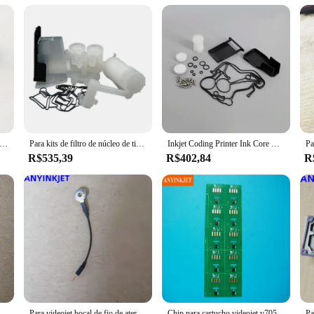
of refill components, ensuring that you have everything you need to get started
rinter or a DIY enthusiast, these kits are tailored to meet your requirements, p
 válvula de impressão Deck, uso para impressora jato de tinta, 1210, 1220, 1510, 1520, 1610, 1620, 399181
Para kits de filtro de núcleo de tinta Videojet para impressora Videojet VJ1210 VJ1510 VJ1610 VJ1520 VJ1620 VJ1220 VJ1710
Inkjet Coding Printer Ink Core Repair Kit, pacote de revisão, tipo D e E, uso para VJ Inkjet 1210 1220 1510 1520 1530 1550 1620
R$535,39
R$402,84
R
 de acionamento para videojet 1210 1220 1510 1520 1610 1620 etc impressora
Para videojet bocal de fio de aterramento conectar cabo assy para videojet vj1210 1220 1510 1520 1610 1550 impressora de codificação inkjet
Chip para cartucho videojet v705