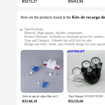
R$172,27
R$411,94
Kits de recarga de
Here are the products found in the
Specifications:
Material: High-quality, durable components
Product Discount: Available at wholesale prices for vendors 
Type and Category: Videojet ink refill kits for sale
Design and Style: Sleek, user-friendly design for easy opera
Usage and Purpose: Ideal for on-demand ink refills
Performance and Property: Optimized for consistent, high-qu
Parts and Accessories: Comprehensive set of refill componen
Features:
**Optimized Performance and Convenience**
The Videojet ink refill kits are designed to deliver unparall
about ensuring that your printing needs are met with precisio
and maximizing productivity.
**Versatile and Cost-Effective**
These ink refill kits are not just a one-time solution; they 
them an ideal choice for vendors and suppliers looking to offe
Série de jato de vídeo filtro de 3 peças para impressora, modelo 130-131-134-pg0076, willett 43s 430 460 400
Para Videojet VJ1210 VJ1510 VJ1000 filtro principa
industrial applications to personal use.
R$148,18
R$229,60
**Comprehensive Set for Seamless Operation**