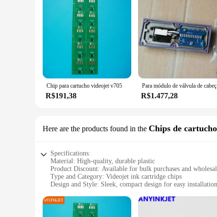
Chip para cartucho videojet v705
Para módul
R$191,38
R$1.477,28
Chips de cartucho
Here are the products found in the
Specifications:
Material: High-quality, durable plastic
Product Discount: Available for bulk purchases and wholesa
Type and Category: Videojet ink cartridge chips
Design and Style: Sleek, compact design for easy installatio
Usage and Purpose: Optimized for Videojet printers to enhanc
Typical Adaptive Scenario: Suitable for various industries r
Features: