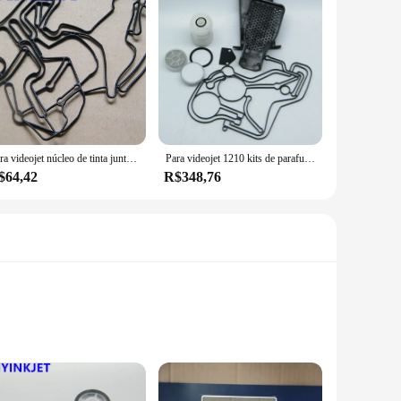
Para videojet núcleo de tinta junta de borracha VB-PC1498 para videojet vj1210 vj1510 vj1610 vj1520 vj1620 vj1220
Para videojet 1210 kits de parafusos de núcleo de filtro de tinta tipo e para impressora videojet vj1210 vj1510 vj1610 1000
$64,42
R$348,76