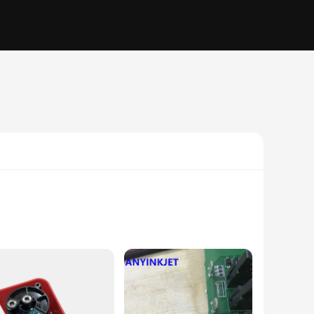
omponents are designed to be both durable and reliable,
dustrial setting, these parts are built to last and perform