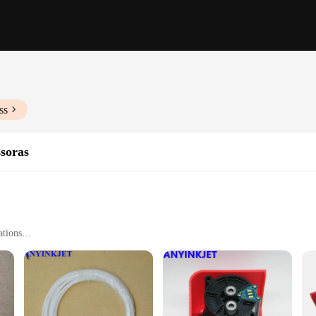
ss
soras
ations
ilable
ality plastic, ensuring they can withstand the rigors of industrial use. These c
. Whether you're operating in a manufacturing plant, warehouse, or any other in