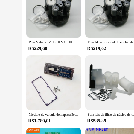
Para Videojet VJ1210 VJ1510 VJ1000 filtro principal de núcleo de tinta PG0236 cor preta
Para filtro principal de
R$229,60
R$219,62
Módulo de válvula de impressão Deck, uso para impressora jato de tinta, 1210, 1220, 1510, 1520, 1610, 1620, 399181
Para kits de filtro de núcleo 
R$1.780,01
R$535,39