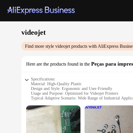
videojet
Find more style
videojet
products with AliExpress Busine
Peças para impres
Here are the products found in the
Specifications:
Material: High-Quality Plastic
Design and Style: Ergonomic and User-Friendly
Usage and Purpose: Optimized for Videojet Printers
Typical Adaptive Scenario: Wide Range of Industrial Applic
Shape or Size or Weight or Quantity: Customizable Sets Ava
Performance and Property: Durable and Reliable
Features:
**Enhanced Durability and Reliability**
The Videojet Peças para impressoras are crafted from high-qu
providing consistent performance in a variety of environments