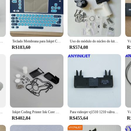
 núcleo de tinta Videojet VB-PG0321 preto para impressora Videojet VJ1510 VJ1520 VJ1210 VJ1220 VJ1610 VJ1620 VJ1710 etc.
Teclado Membrana para Inkjet Coding Printer, uso para Inkjet 1210 1220 1350 1510 1520 1610 1620 1710, 399116 399118
Uso do módulo do núcleo do kit de reparo do núcleo da tinta para a impressora de codificação do jato de tinta da série videojet 1000
R$183,60
R$574,08
R
de tinta Videojet para impressora Videojet VJ1210 VJ1510 VJ1610 VJ1520 VJ1620 VJ1220 VJ1710
Inkjet Coding Printer Ink Core Repair Kit, pacote de revisão, tipo D e E, uso para VJ Inkjet 1210 1220 1510 1520 1530 1550 1620
Para videojet vj1510 1210 válvula de núcleo de tinta VB-S112-1308 para impressora videojet vj1210 vj1510 vj1610 vj1710 1000 séries
R$402,84
R$455,64
R