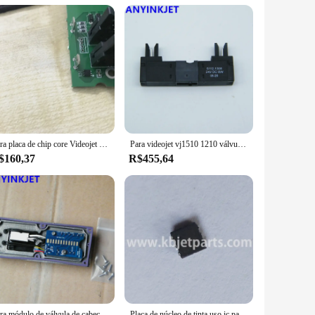
. The kits are lightweight and portable, making them perfect
roviding a reliable and consistent printing experience every
Para placa de chip core Videojet 2431 IC com software para impressora Videojet 1210 1220 1330 1510 1520 1610 1620
Para videojet vj1510 1210 válvula de núcleo de tinta VB-S112-1308 para impressora videojet vj1210 vj1510 vj1610 vj1710 1000 séries
$160,37
R$455,64
Para módulo de válvula de cabeçote de impressão Videojet 1510 1210 399181 para impressora Videojet 1210 1220 1510 1520 1610
Placa de núcleo de tinta uso ic para videojet 1210 1510 1520 1550 1610 1620 1630 1600 impressora codificação a jato tinta