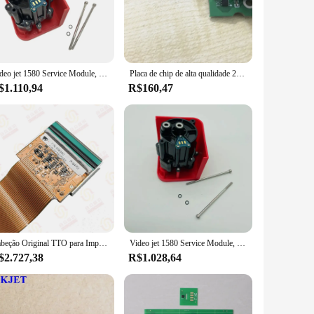
The lightweight and comfortable design reduces user fatigue,
ur Videojet printers remain operational and efficient.
Video jet 1580 Service Module, Coding Printer, Original, Novo, 613597
Placa de chip de alta qualidade 2431 IC com software para impressora Videojet 1210 1220 1330 1510 1520 1610 1620 1710
vidual components, our wholesale vendors and suppliers are
$1.110,94
R$160,47
 them a versatile addition to your equipment inventory.
Cabeção Original TTO para Impressora Vídeo, 60230, 32mm, 408300
Video jet 1580 Service Module, 1580 M1 Printer Pressure Buffer, Original, Novo, 613597
$2.727,38
R$1.028,64