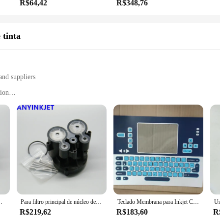
R$64,42
R$348,76
 tinta
and suppliers
tion
ality printing
ts
eled performance and convenience for users who demand consistent, high-quality p
n and efficiency. Each kit is meticulously crafted to be user-friendly, allowin
are a cost-effective investment that can save you money in the long run. By purch
r reliable ink refill solutions to their customers. The kits are designed to be ve
l de núcleo de tinta PG0236 cor preta
Para filtro principal de núcleo de tinta Videojet VB-PG0321 preto para impressora Videojet VJ1510 VJ1520 VJ1210 VJ1220 VJ1610 VJ1620 VJ1710 etc.
Teclado Membrana para Inkjet Coding Printer, uso para Inkjet 1210 1220 1350 1510 1520 1610 1620 1710, 399116 399118
R$219,62
R$183,60
R