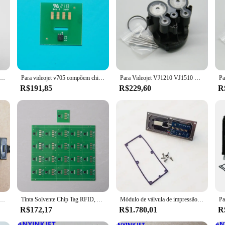
to deliver superior print quality and maximize the lifespan of your printer. By 
 and are easily readable. The chips are designed to work seamlessly with Videojet
a hassle-free installation process. The compact design ensures that they fit perf
e range of Videojet printer models, making them a versatile choice for business
nt printer maintenance.
uiagem V7205D usado para impressora videojet 1240 1280 1580
Para videojet v705 compõem chip para videojet 1210 1510 1610 1000 impressora de codificação a jato de tinta
Para Videojet VJ1210 VJ1510 VJ1000 filtro principal de núcleo de tinta PG0236 cor preta
R$191,85
R$229,60
R
chips, our wholesale program offers significant discounts and bulk pricing. We 
and support to our wholesale customers. Whether you're a small business looking
hips are the ideal solution for your printing needs.
ide da cabeça de impressão VS112 para impressora Videojet 1220 1520 1620
Tinta Solvente Chip Tag RFID, Adequado para Inkjet Coding Printer, V705, V705A-D, V706, V707, V708, V720, V410, V401, V411
Módulo de válvula de impressão Deck, uso para impressora jato de tinta, 1210, 1220, 1510, 1520, 1610, 1620, 399181
R$172,17
R$1.780,01
R