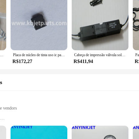
o de válvula de cabeçote de impressão Videojet 1510 1210 399181 para impressora Videojet 1210 1220 1510 1520 1610
Placa de núcleo de tinta uso ic para videojet 1210 1510 1520 1550 1610 1620 1630 1600 impressora codificação a jato tinta
Cabeça de impressão válvula solenóide, adequado para Videjet 1000, 1210, 1220, 1510, 1520, 1610 Printer, 24V, 8W
R$172,27
R$411,94
R
s
le vendors
n
e print quality and yield
equiring precise labeling and coding