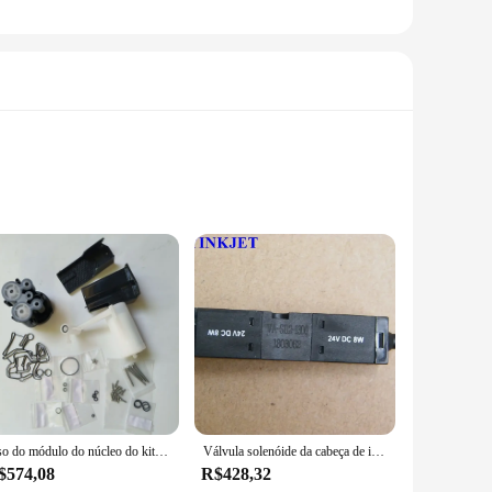
rinting. These kits are not just about refilling ink; they are
g for easy operation and quick refills, minimizing downtime
asing these kits, you gain access to wholesale prices, making
rsatile, catering to a wide range of printing scenarios, from
Uso do módulo do núcleo do kit de reparo do núcleo da tinta para a impressora de codificação do jato de tinta da série videojet 1000
Válvula solenóide da cabeça de impressão VS112 para impressora Videojet 1220 1520 1620
$574,08
R$428,32