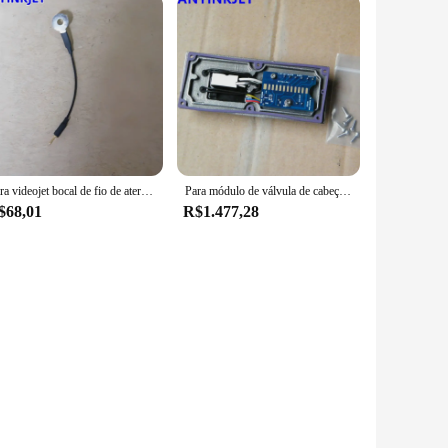
Para videojet bocal de fio de aterramento conectar cabo assy para videojet vj1210 1220 1510 1520 1610 1550 impressora de codificação inkjet
Para módulo de válvula de cabeçote de impressão Videojet 1510 1210 399181 para impressora Videojet 1210 1220 1510 1520 1610
$68,01
R$1.477,28