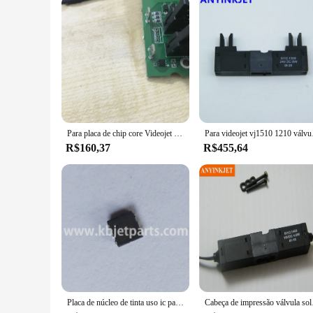
Para placa de chip core Videojet 2431 IC com software para impressora Videojet 1210 1220 1330 1510 1520 1610 1620
Para videojet vj1510 
R$160,37
R$455,64
Placa de núcleo de tinta uso ic para videojet 1210 1510 1520 1550 1610 1620 1630 1600 impressora codificação a jato tinta
Cabeça de impressã