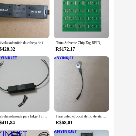
Válvula solenóide da cabeça de impressão VS112 para impressora Videojet 1220 1520 1620
Tinta Solvente Chip Tag RFID, Adequado para Inkjet Coding Printer, V705, V705A-D, V706, V707, V708, V720, V410, V401, V411
$428,32
R$172,17
Válvula solenóide para Inkjet Printhead, VJ1210, VJ1510, 19V, 4.5W
Para videojet bocal de fio de aterramento conectar cabo assy para videojet vj1210 1220 1510 1520 1610 1550 impressora de codificação inkjet
$411,84
R$68,01