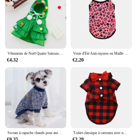
hunting attire, while the contemporary cut and
design cater to the demands of today's hunters. The
pants are suitable for a range of body types,
ensuring a comfortable fit for all. With a focus on
quality and performance, these hunting pants are an
excellent choice for both seasoned hunters and
those looking to upgrade their gear.
Vêtements de Noël Quatre Saisons pour Animaux de Compagnie, Deux Documents, Amusant, Transformation de Chien, Fournitures de Vacances
Veste d'Été Anti-rayures en Maille Douce pour Chien et Chat, Costume pour Petits Chiens, Bouledogue Français, Yorkshire
€4.32
€2.20
Sweats à capuche chauds pour animaux de compagnie, pulls pour chiens, sweats à capuche pour chiots mignons, sweat-shirt pour chat, tenues pour chihuahua, bouledogue français, vêtements pour chiens, mode automne
T-shirt classique à carreaux avec nœud papillon pour chien, vêtements d'été fins et respirants pour petits et grands chiens, chiot, chat, chihuahua
€0.35
€3.29