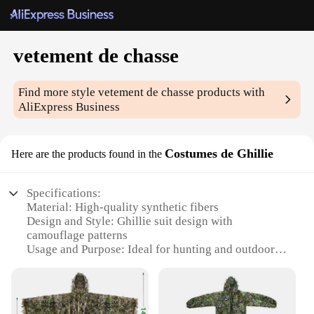
vetement de chasse
Find more style
vetement de chasse
products with
AliExpress Business
Costumes de Ghillie
Here are the products found in the
Specifications:
Material: High-quality synthetic fibers
Design and Style: Ghillie suit design with
camouflage patterns
Usage and Purpose: Ideal for hunting and outdoor
activities
Performance and Property: Lightweight, breathable,
and durable
Shape or Size or Weight or Quantity: Available in