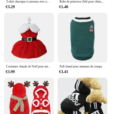
T-shirt classique à carreaux avec nœud papillon pour chien, vêtements d'été fins et respirants pour petits et grands chiens, chiot, chat, chihuahua
Robe de princesse d'été pour chien, jupe pour animal de compagnie chaton, nœud imprimé mignon, robes en dentelle pour petit et moyen chien, PupMED, Replyhuahua, déclin
€3.29
€1.40
Costumes chauds de Noël pour animaux de compagnie, vêtements pour animaux de compagnie, combinaison par temps froid, petits chiens, chats, cosplay, hiver
Pull chaud pour animaux de compagnie, manteau pour petits, moyens et grands chiens, pull pour chaton, chiot, glaçure, vêtements pour animaux de compagnie, costume, automne, hiver
€3.99
€3.41