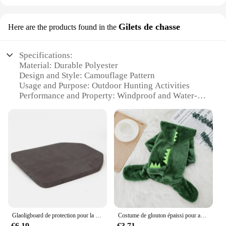
Gilets de chasse
Here are the products found in the
Specifications:
Material: Durable Polyester
Design and Style: Camouflage Pattern
Usage and Purpose: Outdoor Hunting Activities
Performance and Property: Windproof and Water-
Resistant
Parts and Accessories: Adjustable Straps for
Comfort
Applicable People: Hunters and Outdoor
Enthusiasts
Features:
**Enhanced Durability and Comfort**
The vetement de chasse Gilets de chasse is a
testament to robust construction and practical
design. Made from high-quality polyester, this gilet
Glaoligboard de protection pour la chasse en plein air, 2 pièces
Costume de glouton épaissi pour animaux de compagnie, costume de tigre et de dinosaure, vêtements monochromatiques pour chats et chiens, jeu chaud, automne et hiver
is engineered to withstand the rigors of outdoor
€6.19
€3.71