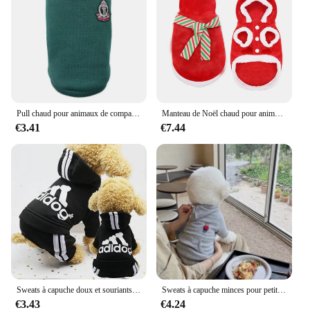
Pull chaud pour animaux de compagnie, manteau pour petits, moyens et grands chiens, pull pour chaton, chiot, glaçure, vêtements pour animaux de compagnie, costume, automne, hiver
Manteau de Noël chaud pour animaux de compagnie, vêtements pour chiens, accessoires pour chiots, vêtements pour animaux de compagnie, cadeau pour Chihuahua, costume de glouton, wapiti, chats, fête, hiver
€3.41
€7.44
Sweats à capuche doux et souriants pour chiens, sweat-shirt chaud, veste de costume pour animaux de compagnie, vêtements pour chiens, chihuahua, bouledogue français, labrador
Sweats à capuche minces pour petits chiens, sweat-shirt pour chiot, chihuahua, bouledogue français, vêtements solides, costume pour chien, brin, automne
€3.43
€4.24