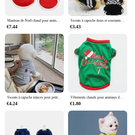
Manteau de Noël chaud pour animaux de compagnie, vêtements pour chiens, accessoires pour chiots, vêtements pour animaux de compagnie, cadeau pour Chihuahua, costume de glouton, wapiti, chats, fête, hiver
Sweats à capuche doux et souriants pour chiens, sweat-shirt chaud, veste de costume pour animaux de compagnie, vêtements pour chiens, chihuahua, bouledogue français, labrador
€7.44
€3.43
Sweats à capuche minces pour petits chiens, sweat-shirt pour chiot, chihuahua, bouledogue français, vêtements solides, costume pour chien, brin, automne
Vêtements chauds pour animaux de compagnie pour petits et moyens chiens, chemise pour animaux de compagnie, costume Chihuahua, vêtements pour Yorkshire, Noël, nouvel an
€4.24
€1.80