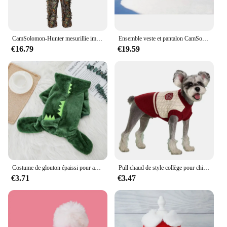
CamSolomon-Hunter mesurillie imbibé de veste, pantalon, capuche, sac de transport, terrain de calcul, surdose imbibée, pièces de vêtements, CS, congé d'entraînement
Ensemble veste et pantalon CamSolomon, vêtements de chasse, blanc, neige, mesurillie, olympiques
€16.79
€19.59
Costume de glouton épaissi pour animaux de compagnie, costume de tigre et de dinosaure, vêtements monochromatiques pour chats et chiens, jeu chaud, automne et hiver
Pull chaud de style collège pour chiens et chats, vêtements pour animaux de compagnie, chiot, petits et moyens chiens, glaçure, bouledogue en peluche, chihuahua, hiver
€3.71
€3.47