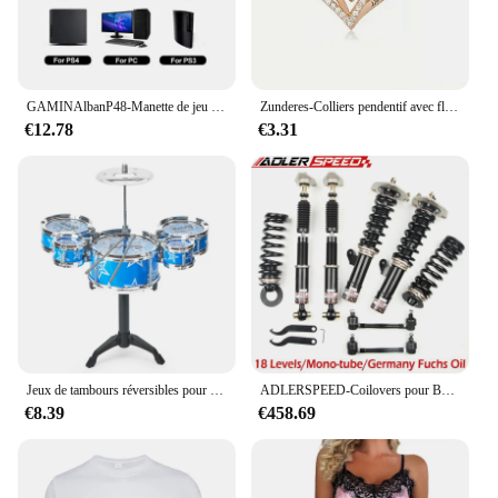
GAMINAlbanP48-Manette de jeu sans fil avec gyroscope à six axes, manette de jeu pour PS4, console PS3, gagne 7, 8, 10 touristes, vibration PC Joystick
Zunderes-Colliers pendentif avec fleur de rose pour femme, je t'aime, bijoux de mariage, rouge, luxe, je t'aime, boîte cadeau pour petite amie, cadeaux de la présidence, 2024
€12.78
€3.31
Jeux de tambours réversibles pour enfants, jouets pour enfants, corps dynamique DN pour instrument western perSCH
ADLERSPEED-Coilovers pour BMW Série 4, 14-18, 428i, 430i, 435i, 440i, 18 voies Adj. Ressorts d'amortisseur
€8.39
€458.69