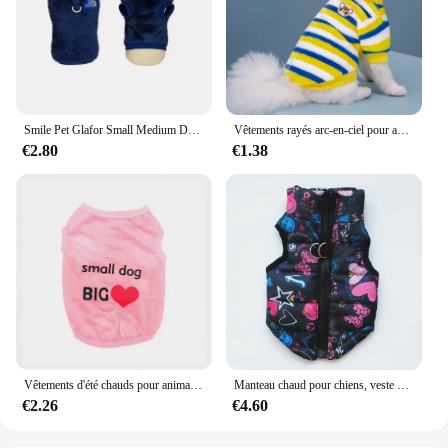
Smile Pet Glafor Small Medium Dogs Chats Clothes, Autumn Warm Puppy Jacket, French Bulldog, Chihuahua Coat, SARL Kies, Prellux Outfits
Vêtements rayés arc-en-ciel pour animaux de compagnie, sweat à capuche pour chien, costume de Schnauzer, mignon et chaud, nounours, chat, fournitures pour chiens, automne et hiver
€2.80
€1.38
Vêtements d'été chauds pour animaux de compagnie, chemise en émail pour chien, vêtements pour chiots, chihuahua, yorkshire, hiver
Manteau chaud pour chiens, veste de neige, manteau d'hiver confortable, vêtements de style, petits, moyens et grands chiens, animal de compagnie, temps froid
€2.26
€4.60