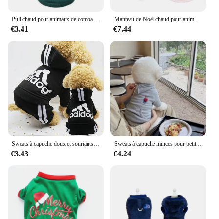
Pull chaud pour animaux de compagnie, manteau pour petits, moyens et grands chiens, pull pour chaton, chiot, glaçure, vêtements pour animaux de compagnie, costume, automne, hiver
Manteau de Noël chaud pour animaux de compagnie, vêtements pour chiens, accessoires pour chiots, vêtements pour animaux de compagnie, cadeau pour Chihuahua, costume de glouton, wapiti, chats, fête, hiver
€3.41
€7.44
Sweats à capuche doux et souriants pour chiens, sweat-shirt chaud, veste de costume pour animaux de compagnie, vêtements pour chiens, chihuahua, bouledogue français, labrador
Sweats à capuche minces pour petits chiens, sweat-shirt pour chiot, chihuahua, bouledogue français, vêtements solides, costume pour chien, brin, automne
€3.43
€4.24