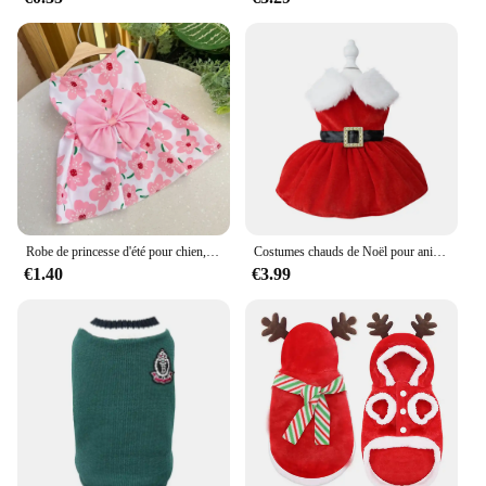
Robe de princesse d'été pour chien, jupe pour animal de compagnie chaton, nœud imprimé mignon, robes en dentelle pour petit et moyen chien, PupMED, Replyhuahua, déclin
Costumes chauds de Noël pour animaux de compagnie, vêtements pour animaux de compagnie, combinaison par temps froid, petits chiens, chats, cosplay, hiver
€1.40
€3.99