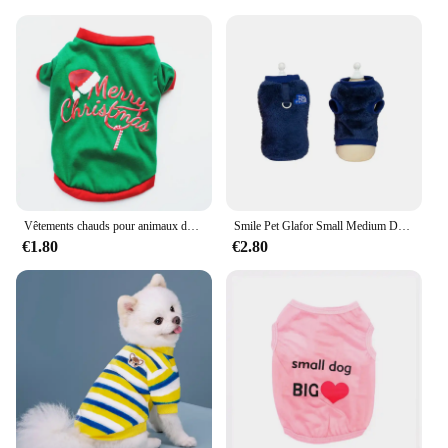
Vêtements chauds pour animaux de compagnie pour petits et moyens chiens, chemise pour animaux de compagnie, costume Chihuahua, vêtements pour Yorkshire, Noël, nouvel an
Smile Pet Glafor Small Medium Dogs Chats Clothes, Autumn Warm Puppy Jacket, French Bulldog, Chihuahua Coat, SARL Kies, Prellux Outfits
€1.80
€2.80