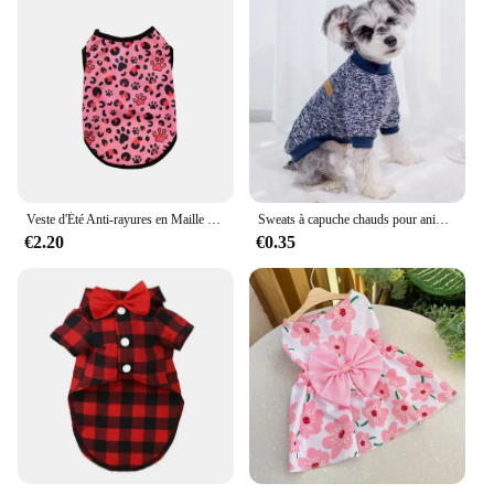
Veste d'Été Anti-rayures en Maille Douce pour Chien et Chat, Costume pour Petits Chiens, Bouledogue Français, Yorkshire
Sweats à capuche chauds pour animaux de compagnie, pulls pour chiens, sweats à capuche pour chiots mignons, sweat-shirt pour chat, tenues pour chihuahua, bouledogue français, vêtements pour chiens, mode automne
€2.20
€0.35