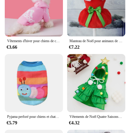
Vêtements d'hiver pour chiens de compagnie Adidog PVD Smile Manteau chaud Vêtements pour petits et grands chiens Chihuahua Sweat à capuche Costume pour animaux de compagnie S-9XL
Manteau de Noël pour animaux de compagnie, vêtements pour chiens, robe de Noël, jupe rouge pour chat, robe chaude, jupe à nœud, fournitures confortables pour animaux de compagnie, costume pour chien
€3.66
€7.22
Pyjama perforé pour chiens et chats, vêtements de nuit pour chiots, petite fille, manteau pour chaton, tasse à thé, jouet pour chiot, petit chihuahua, taille XXXS XXS X
Vêtements de Noël Quatre Saisons pour Animaux de Compagnie, Deux Documents, Amusant, Transformation de Chien, Fournitures de Vacances
€5.79
€4.32