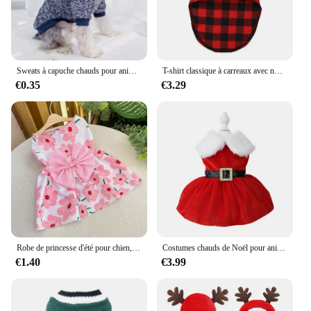
Sweats à capuche chauds pour animaux de compagnie, pulls pour chiens, sweats à capuche pour chiots mignons, sweat-shirt pour chat, tenues pour chihuahua, bouledogue français, vêtements pour chiens, mode automne
T-shirt classique à carreaux avec nœud papillon pour chien, vêtements d'été fins et respirants pour petits et grands chiens, chiot, chat, chihuahua
€0.35
€3.29
Robe de princesse d'été pour chien, jupe pour animal de compagnie chaton, nœud imprimé mignon, robes en dentelle pour petit et moyen chien, PupMED, Replyhuahua, déclin
Costumes chauds de Noël pour animaux de compagnie, vêtements pour animaux de compagnie, combinaison par temps froid, petits chiens, chats, cosplay, hiver
€1.40
€3.99