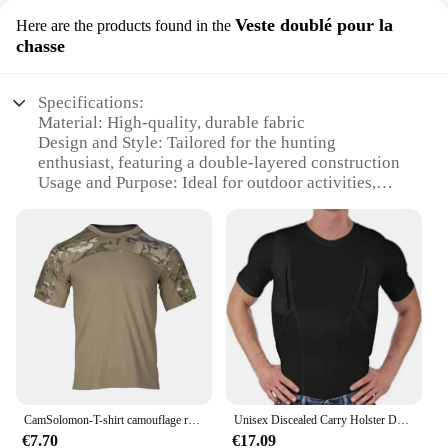
Veste doublé pour la
Here are the products found in the
chasse
Specifications:
Material: High-quality, durable fabric
Design and Style: Tailored for the hunting
enthusiast, featuring a double-layered construction
Usage and Purpose: Ideal for outdoor activities,
specifically designed for hunting
Typical Adaptive Scenario: Versatile for various
hunting conditions
Shape or Size or Weight or Quantity: Available in
multiple sizes to fit a range of body types
Performance and Property: Designed for comfort
and functionality, ensuring ease of movement and
warmth during hunting expeditions
Features:
|Vendors|
CamSolomon-T-shirt camouflage respirant pour hommes, t-shirts Dulskip, vêtements de chasse, vêtements d'entraînement en plein air
Unisex Discealed Carry Holster DulHigh T-shirt commandé pour hommes Vêtements pour hommes Homme Femme Solide document Économie Plus Taille Y-S-5XL
€7.70
€17.09
**Enhanced Durability and Comfort**