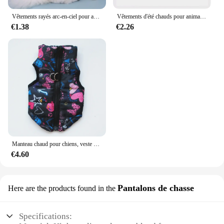
Vêtements rayés arc-en-ciel pour animaux de compagnie, sweat à capuche pour chien, costume de Schnauzer, mignon et chaud, nounours, chat, fournitures pour chiens, automne et hiver
Vêtements d'été chauds pour animaux de compagnie, chemise en émail pour chien, vêtements pour chiots, chihuahua, yorkshire, hiver
€1.38
€2.26
Manteau chaud pour chiens, veste de neige, manteau d'hiver confortable, vêtements de style, petits, moyens et grands chiens, animal de compagnie, temps froid
€4.60
Pantalons de chasse
Here are the products found in the
Specifications: