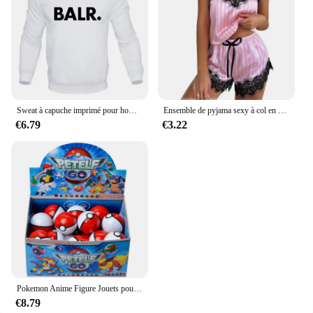
Sweat à capuche imprimé pour hommes, sweat-shirt surdimensionné, sweat à capuche ras du cou, streetwear masculin, vêtements à la mode, créativité, nouveau
Ensemble de pyjama sexy à col en V pour femme, short à bretelles en dentelle, décontracté, fibre sexy, 2 pièces
€6.79
€3.22
Pokemon Anime Figure Jouets pour Enfants, Modèle PokeBall, Pikachu Pocket Monster, Pet Elf Dolls, Cadeau d'anniversaire, 5 cm, 24Pcs, Set
€8.79