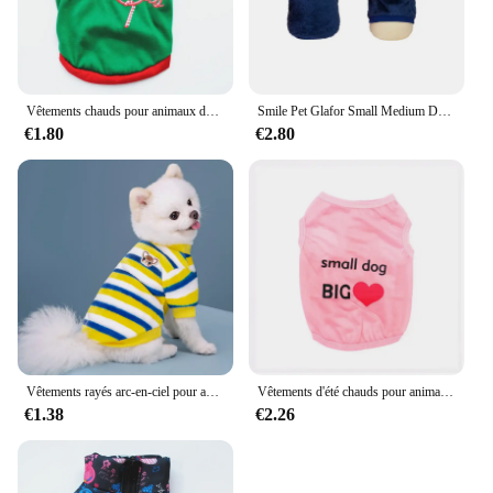
Vêtements chauds pour animaux de compagnie pour petits et moyens chiens, chemise pour animaux de compagnie, costume Chihuahua, vêtements pour Yorkshire, Noël, nouvel an
Smile Pet Glafor Small Medium Dogs Chats Clothes, Autumn Warm Puppy Jacket, French Bulldog, Chihuahua Coat, SARL Kies, Prellux Outfits
€1.80
€2.80
Vêtements rayés arc-en-ciel pour animaux de compagnie, sweat à capuche pour chien, costume de Schnauzer, mignon et chaud, nounours, chat, fournitures pour chiens, automne et hiver
Vêtements d'été chauds pour animaux de compagnie, chemise en émail pour chien, vêtements pour chiots, chihuahua, yorkshire, hiver
€1.38
€2.26