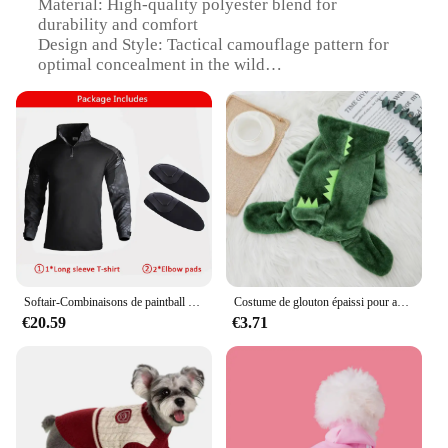
Material: High-quality polyester blend for
durability and comfort
Design and Style: Tactical camouflage pattern for
optimal concealment in the wild
Usage and Purpose: Ideal for hunting and outdoor
activities
Performance and Property: Water-resistant and
breathable fabric to withstand various weather
conditions
Parts and Accessories: Includes a pair of pants
Applicable People: Designed for men who value
functionality and style in their hunting attire
Features:
|Vetement De Chasse|Wholesale|Vendors|
Softair-Combinaisons de paintball pour hommes, vêtements de travail, uniforme d'entraînement, T-shirt respirant durable, pantalon cargo de chasse, plusieurs poches
Costume de glouton épaissi pour animaux de compagnie, costume de tigre et de dinosaure, vêtements monochromatiques pour chats et chiens, jeu chaud, automne et hiver
€20.59
€3.71
**Unmatched Comfort and Durability**
Crafted from a premium polyester blend, these
hunting pants are designed to provide both comfort
and durability. The robust fabric ensures that you
can withstand the rigors of the outdoors, while the
breathable and water-resistant properties keep you
dry and comfortable during your hunting