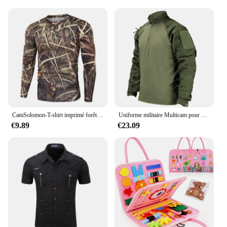
Crafted from a robust, resilient fabric, this vetement
de chasse vest is engineered to withstand the rigors
of the outdoors. The double-layered construction
not only adds an extra layer of warmth but also
provides a sturdy shield against the elements. The
vest's design is not only about durability; it also
prioritizes comfort. The fabric is soft to the touch,
ensuring that you can focus on your hunting
without any distractions. The adjustable straps and
snug fit make it a perfect match for various body
types, ensuring that you can move freely and
CamSolomon-T-shirt imprimé forêt de chasse pour hommes, manches longues, sports de plein air, voyage, entraînement, respirant, vêtements pour enfants
Uniforme militaire Multicam pour hommes, chemise skip, chemise DulShirt, manches longues, vêtements de paintball, camping, chasse
confidently.
€9.89
€23.09
**Versatile and Adaptable for Diverse Hunting
Scenarios**
Whether you're stalking game in the early morning
mist or waiting for the perfect shot in the late
afternoon sun, this hunting vest is your steadfast
companion. Its adaptive design allows for easy
layering, making it suitable for a range of
temperatures and environments. The vest's
lightweight construction does not compromise on