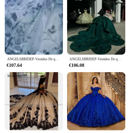
ANGELSBRIDEP-Vestidos De quinceañera De color rosa y dorado brillante, Vestidos De encaje dorado brillante De lujo, vestido De fiesta De cumpleaños personalizado, 15 años
ANGELSBRIDEP-Vestidos De quinceañera brillantes, color verde esmeralda, flores De lujo, encaje con cuentas, Vestidos De 15 anos, fiesta De cumpleaños personalizada
€107.64
€106.08