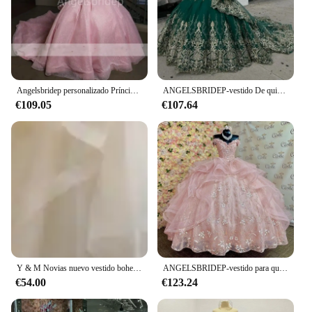
Angelsbridep personalizado Príncipes Vestido De fiesta rosa vestidos De quinceañera escalonados fuera del hombro rebordear dulce 16 Vestido De 15 Anos
ANGELSBRIDEP-vestido De quinceañera De lujo, color verde esmeralda, Apliques De encaje dorado, Vestidos De fiesta De cumpleaños De princesa, personalizados, 15 años
€109.05
€107.64
Y & M Novias nuevo vestido bohemio para quinceañeras con volantes escote en forma de corazón tirantes finos vestido De fiesta Simple Vestidos De quinesiónanera personalizados
ANGELSBRIDEP-vestido para quinceañeras rosa brillante, apliques De encaje para fiesta con hombros descubiertos, 16 princesa, Vestidos De 15 anos personalizados
€54.00
€123.24