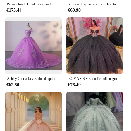
Personalizado Coral mexicano 15 16 vestidos De quinceañera Vestido De baile sin hombros Apliques De encaje Vestido De fiesta De graduación Vestido De xv Anos 2025
Vestido de quinceañera con hombros descubiertos para niñas, elegante vestido de fiesta con calsic Trian, personalizado, 2023
€175.44
€60.90
Ashley Gloria 15 vestidos de quinceañera 2024 vestidos de fiesta con hombros descubiertos vestidos de 15 años para quinceañera personalizados
BOMARIS-vestido De baile negro brillante, Vestidos De quinceañera De princesa, Vestidos De 15 anos con cuentas De cristal, fiesta De cumpleaños personalizada
€62.50
€76.49