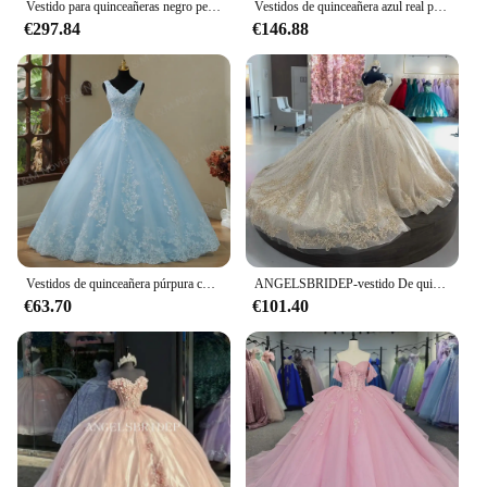
Vestido para quinceañeras negro personalizado, vestido De baile De lujo con tren largo, dulce 16, fiesta De cumpleaños, Vestidos De encaje Real De 15 Años, 2025
Vestidos de quinceañera azul real personalizados con lentejuelas hechas a mano flores 3D dulce 16 vestido de baile con cordones vestidos de 15
€297.84
€146.88
Vestidos de quinceañera púrpura con cuello en V, flores dulces para fiesta, vestido de baile de encaje, moda clásica, Color personalizado, talla grande, Nuevo
ANGELSBRIDEP-vestido De quinceañera brillante, Vestidos De encaje De color marfil y champán, Vestidos De princesa para fiesta De cumpleaños, corsé
€63.70
€101.40