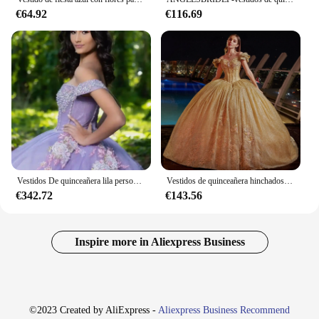
€64.92
€116.69
Vestidos De quinceañera lila personalizados, apliques De encaje 3D con cuentas, princesa mexicana dulce 16, Vestidos De fiesta De cumpleaños De XV 15 Anos
Vestidos de quinceañera hinchados dorados, vestido de baile con hombros descubiertos, lentejuelas, perlas brillantes, vestidos mexicanos dulces 16, 15 años personalizados
€342.72
€143.56
Inspire more in Aliexpress Business
©2023 Created by AliExpress -
Aliexpress Business Recommend