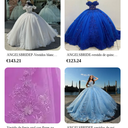
ANGELSBRIDEP-Vestidos blancos de quinceañera, Vestidos de baile con apliques de cuentas de cristal, Vestidos de princesa de cumpleaños Para XV Años personalizados, 15
ANGELSBRIDE-vestido de quinceañera azul real de lujo, vestido de fiesta de cumpleaños de encaje brillante, vestido de baile, corsé de 15 años
€143.21
€123.24
Vestido de fiesta azul con flores para quinceañera, traje de encaje de lujo para baile de graduación, foto Real, personalizado, novedad de verano 2023
ANGELSBRIDEP-vestidos de quinceañera azul cielo, apliques de encaje de tul con cuentas, vestidos mexicanos hinchados dulces 16, Charro 15 Anos personalizados