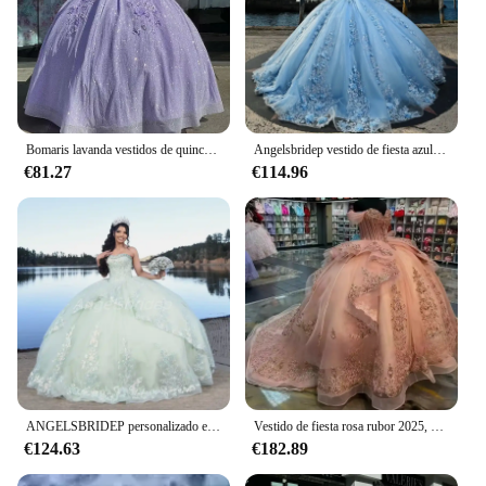
Bomaris lavanda vestidos de quinceañera vestido de baile flores 3D Formal fiesta de graduación fiesta de cumpleaños princesa dulce 15 16 vestido personalizado
Angelsbridep vestido de fiesta azul cielo personalizado vestidos de quinceañera de 15 años 2025 con apliques de lazo dulce 16 vestido de fiesta de noche
€81.27
€114.96
ANGELSBRIDEP personalizado elegante vestido De baile verde menta Vestidos De quinceañera apliques escalonados Vestidos De 15 Anos fiesta De graduación Formal
Vestido de fiesta rosa rubor 2025, vestido para quinceañeras, apliques de encaje con cuentas y hombros descubiertos, vestido dulce 16, vestido de fiesta de cumpleaños personalizado
€124.63
€182.89