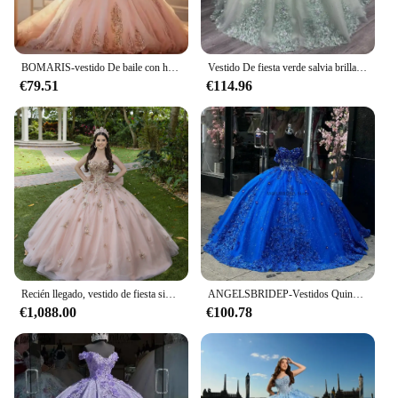
BOMARIS-vestido De baile con hombros descubiertos, Vestidos De quinceañera, Vestidos De mascarada De 15 anos, apliques, vestido De baile para fiesta De cumpleaños personalizado
Vestido De fiesta verde salvia brillante personalizado, Vestidos De quinceañera con apliques De 2025, Vestidos De fiesta De cumpleaños De México, quinceañera De 15
€79.51
€114.96
Recién llegado, vestido de fiesta sin tirantes con escote en forma de corazón, sin mangas, sin espalda, con cuentas y apliques florales, vestidos de quinceañera
ANGELSBRIDEP-Vestidos Quincenara azul real, vestido de baile con cuentas de cristal y hombros descubiertos, apliques de flores 3D, Vestidos de encaje personalizados
€1,088.00
€100.78