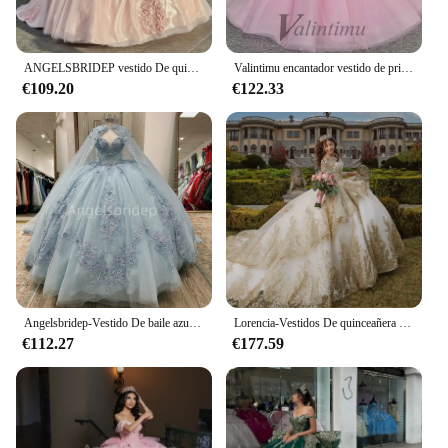
ANGELSBRIDEP vestido De quinceañera con hombros descubiertos, apliques De flores 3D, rosa brillante, fiesta De cumpleaños, graduación, Princesa, 15 años
Valintimu encantador vestido de princesa para quinceañeras para niña con volantes y hombros descubiertos Apliques de encaje bata para quinceañeras Rouge personalizado
€109.20
€122.33
Angelsbridep-Vestido De baile azul claro para Quinceañera, traje De fiesta con purpurina, apliques De tul, capa, 2025
Lorencia-Vestidos De quinceañera dorados con cuentas, Vestidos De baile De princesa dulce 16 15, manga larga, YQD39
€112.27
€177.59