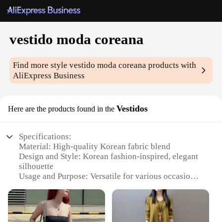
vestido moda coreana
Find more style
vestido moda coreana
products with
AliExpress Business
Vestidos
Here are the products found in the
Specifications:
Material: High-quality Korean fabric blend
Design and Style: Korean fashion-inspired, elegant
silhouette
Usage and Purpose: Versatile for various occasions,
from casual outings to formal events
Performance and Property: Comfortable fit with a
flattering drape
Parts and Accessories: Comes as a complete set,