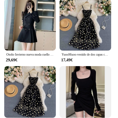
any fashion-forward individual's wardrobe. The
dress's performance and property are exemplary,
ensuring a comfortable fit that moves with you
throughout the day. The complete set, including
matching accessories, adds an extra layer of
sophistication, making it a standout piece in any
ensemble.
**For the Fashion-Conscious and Wholesale
Buyers**
Otoño Invierno nueva moda cuello a medida manga larga Color sólido ropa de mujer coreano plisado dulce tendencia vestidos sencillos
YuooMuoo-vestido de dos capas con estampado de margaritas y flores, traje Midi de dos capas con tirantes finos para vacaciones y playa, moda coreana
29,69€
17,49€
This dress is not just a garment; it's a statement of
style. It's perfect for fashion-conscious individuals
seeking to incorporate Korean fashion into their
wardrobe or for wholesale buyers looking to offer a
unique and trendy piece to their clientele. With its
wholesale availability and the support of reliable
vendors and suppliers, this vestido moda coreana is
an excellent choice for those looking to add a touch
of Korean flair to their fashion offerings.