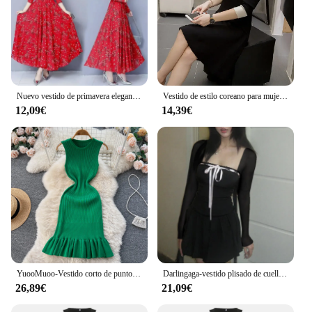
Nuevo vestido de primavera elegante estampado de manga grande cuello redondo Vestido de playa Otoño/Invierno falda larga de moda de estilo coreano
Vestido de estilo coreano para mujer, ropa informal versátil, ajustada a la cintura, adelgazante, moda del sudeste asiático, primavera y otoño, nuevo
12,09€
14,39€
YuooMuoo-Vestido corto de punto para mujer, minivestido Sexy con volantes en las caderas, Y2K, estilo coreano, para fiesta, principios de otoño
Darlingaga-vestido plisado de cuello cuadrado para mujer, ropa Kawaii Lolita con lazo, moda coreana, dulce, otoño
26,89€
21,09€