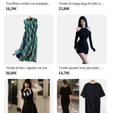
YuooMuoo-vestido con estampado Floral para mujer, traje de malla con tirantes finos, estilo coreano, ideal para fiesta, vacaciones y playa, novedad de 2024
Vestido de manga larga de estilo coreano para mujer, falda ajustada adelgazante con cuello cuadrado de estética Pure Desire, otoño
18,29€
25,89€
Vestido de lino y algodón con estampado a cuadros para mujer, prenda holgada sin mangas con cuello redondo, Estilo Vintage, a la moda coreana
Vestido ajustado Sexy para mujer, versión coreana, primavera y otoño
36,69€
14,79€