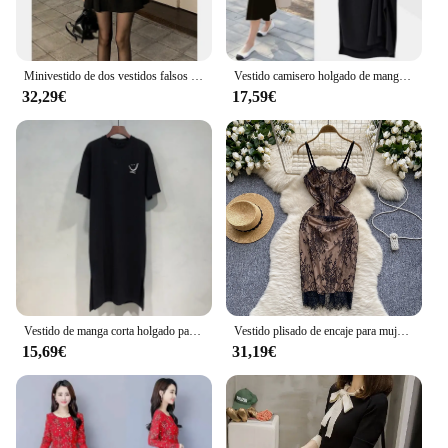
Minivestido de dos vestidos falsos para mujer, camisa de manga larga con lazo, informal, moda coreana, elegante, para fiesta, Otoño, 2024
Vestido camisero holgado de manga corta para mujer, moda coreana, cuello redondo, dividido, informal, Midi, largo, ropa de calle, trajes femeninos, verano, nuevo
32,29€
17,59€
Vestido de manga corta holgado para mujer, prenda versatil de estilo Preppy con abertura lateral y estampado de longitud media, estilo coreano
Vestido plisado de encaje para mujer, prenda elegante y Sexy, ajustada, a la moda coreana, ideal para vacaciones en la playa, Verano
15,69€
31,19€