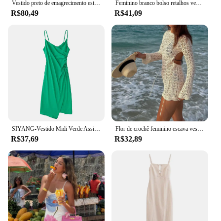
Vestido preto de emagrecimento estilo francês para mulheres verão petite vestido regata fofo com design longo e emagrecedor sem mangas roupa interna
Feminino branco bolso retalhos vestido irregular 2024 novo botão de cor sólida solto casual algodão linho longo split vestido para mulher
R$80,49
R$41,09
SIYANG-Vestido Midi Verde Assimétrico para Mulheres, Cruzado Decote V, Vestido Dividido, Roupas Femininas Chiques, Moda Feminina, Sexy
Flor de crochê feminino escava vestido, capas chiques, malha sexy, sem encosto, mini-vestido de gravata, Bodycon de férias na praia de verão
R$37,69
R$32,89