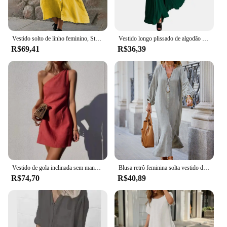
Vestido solto de linho feminino, Streetwear casual, Monocromático, Botões, Preto, Branco, Longo, Festa feminina, Moda verão, 2023
Vestido longo plissado de algodão e linho para mulheres, branco, decote v, renda, arco, s-5xl, primavera verão 2019
R$69,41
R$36,39
Vestido de gola inclinada sem mangas feminino, monocromático, vestido de linho algodão, estilo simples, casual, moda feminina, verão
Blusa retrô feminina solta vestido de linho e algodão, feminino de areia de praia manga 3/4, maxi de botão, vestidos longos, verão, novo
R$74,70
R$40,89