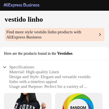
vestido linho
Find more style
vestido linho
products with
AliExpress Business
Vestidos
Here are the products found in the
Specifications:
Material: High-quality Linen
Design and Style: Elegant and versatile vestido
linho with a timeless appeal
Usage and Purpose: Perfect for a variety of
occasions, from casual outings to formal events
Type and Category: Fashionable wholesale vestidos
for vendors and suppliers
Performance and Property: Durable and