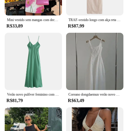
Mini vestido sem mangas com decote em O feminino, streetwear branca, estampado, alça, sem costas, casual, fino, elegante, sexy, moda, novo, verão
TRAF-vestido longo com alça reta para mulheres, elegante vestido com arco monocromático, dividido sem costas, casual e vintage, nova moda feminina, outono 2024
R$33,89
R$87,99
Verão novo pulôver feminino com decote em v sem mangas aberto nas costas tanque vestido longo seda-cetim sentir estilo brasileiro vestido
Coreano dongdaemun verão novo vestido de emagrecimento cintura-equipado vestido tanque feminino elegante simples sem mangas longo
R$81,79
R$63,49