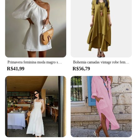
Primavera feminina moda magro skew ombro algodão linho vestidos elegante branco preto manga de ombro único festa mini vestido
Bohemia camadas vintage robe feminino vestido de linho solto vestido de manga longa oversized feminino primavera vestidos (m 3xl)
R$41,99
R$56,79