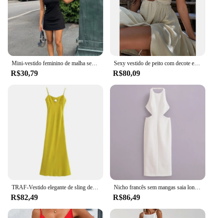
Mini-vestido feminino de malha sem mangas, vestidos femininos com gola O, roupas de verão, streetwear, fino, bainha, Y2K, Qtraf2411, 2021
Sexy vestido de peito com decote em v feminino, estilo solto para férias, moda dividida, emagrecedor versátil, tamanho grande, tamanho S-XL, novo, verão
R$30,79
R$80,09
TRAF-Vestido elegante de sling de tubo feminino, street fashion, vestido longo jovem, feriado de verão, novo, 2024
Nicho francês sem mangas saia longa, lado oco fora, corte em pé, design de nó torcido, vestido temperamento com fenda traseira
R$82,49
R$86,49