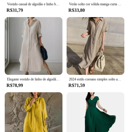
Vestido casual de algodão e linho branco, decote V, babados, sem mangas, elegante, boho, praia, festa, mini vestidos, feminino, verão, novo
Verão solto cor sólida manga curta com decote em v vestido de linho de algodão vestido de estoque feminino
R$31,79
R$33,80
Elegante vestido de linho de algodão feminino, cardigã irregular, peito único, manga comprida, camisa solta, moda verão, novo
2024 estilo coreano simples solto ajuste cintura-equipado único breasted manga curta camisa de linho vestido roupas femininas
R$78,99
R$71,59