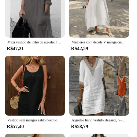
Maxi vestido de linho de algodão feminino, camisa casual de manga comprida, roupas femininas extragrandes, primavera, verão, Y2K, 2023
Mulheres com decote V manga curta solto vestido de linho de algodão, moda verão, feminino extragrande vestido maxi, longo, S-5XL, JYFS-3029
R$47,21
R$42,59
Vestido sem mangas estilo boêmio feminino, linho de algodão, alça ajustável, detalhes de bolso, casual, monocromático
Algodão linho vestido elegante, V-Neck, Mid Sleeved, Cor sólida, Novo
R$57,40
R$58,79