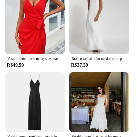
Vestido feminino sem alças sem suspensor de ombro, europeu e americano, elegante e elegante, além das fronteiras
Branco casual boho maxi vestido para mulheres verão elegante cinta de espaguete preto praia festa básica split sling vestidos robe femme
R$49,59
R$37,39
Vestido monocromático vintage feminino sem encosto com decote V, vestido comprido fino, vestido de noite elegante, vestido feminino, verão, 2022
Vestido preto de emagrecimento estilo francês para mulheres verão petite vestido regata fofo com design longo e emagrecedor sem mangas roupa interna