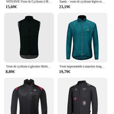
WOSAWE-Veste de Cyclisme à Manches sulfpour Homme, Coupe-Vent observateur, vaccage Rapide, Maillot de Cyclisme, VTT, Moulage, Route
Santic – veste de cyclisme légère et Visible pour homme, coupe-vent imperméable et coupe-vent, pour faire du vélo, de l'équitation et de la course à pied
15,69€
23,19€
Veste de cyclisme à glissière fibrbidirectionnelle pour hommes, vêtements de vélo de route, manteau de course de vélo, gilet de cyclisme, sports de plein air, VTT
Veste imperméable à manches longues Casting Imaging, manteau de pluie, imperméable, coupe-vent, séchage rapide, hydrofuge, vélo de route, VTT, vélo
8,89€
19,79€