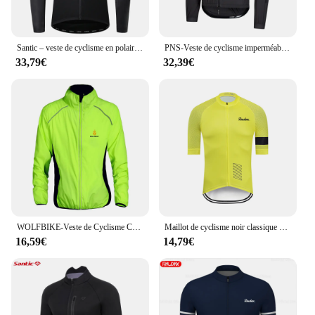
Santic – veste de cyclisme en polaire pour homme, coupe-vent, chauffant thermique, manteau de Sport à manches longues, maillot de cyclisme, vêtements d'équitation, hiver
PNS-Veste de cyclisme imperméable à séchage rapide, coupe-vent de vélo, maillot de vélo VTT, veste de vélo de route légère, équipe professionnelle
33,79€
32,39€
WOLFBIKE-Veste de Cyclisme Coupe-Vent, Maillot GlaWind, Manteau Coupe-Vent, Extérieur, Sportif, Casting, Hydrofuge
Maillot de cyclisme noir classique pour homme, vêtements de course, chemise de cycliste à manches courtes, vêtements de vélo d'été, 2024
16,59€
14,79€