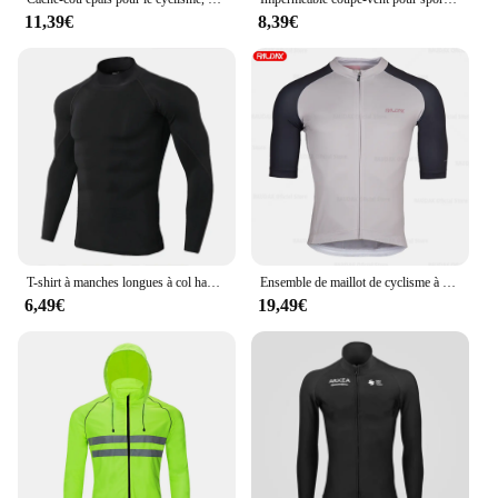
11,39€
8,39€
T-shirt à manches longues à col haut épais pour hommes, sous-vêtement thermique chaud, couche de base intérieure, haut de vélo, automne, hiver
Ensemble de maillot de cyclisme à manches courtes pour hommes, chemises de vélo pour jeunes, vêtements de cyclisme respirants, vêtements de vélo VTT, été
6,49€
19,49€