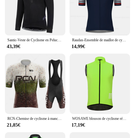
Santic-Veste de Cyclisme en Peluche pour Homme, Coupe-Vent, Chaud, Respirant, Moulant, Anti-transpiration, Hiver, KM3C01155
Raudax-Ensemble de maillot de cyclisme à manches courtes, short à bretelles, chemise trempée, vêtements d'été, 2024
43,39€
14,99€
RCN-Chemise de cyclisme à manches courtes pour hommes, TriDuvet Team, Vêtements de course de montagne VTT, Été, Nouvelle arrivée, 2023
WOSAWE blouson de cyclisme réfléchissant pour homme, coupe-vent imperméable pour vélo de montagne vtt, coupe-vent pour course à pied, équitation, vélo
21,85€
17,19€