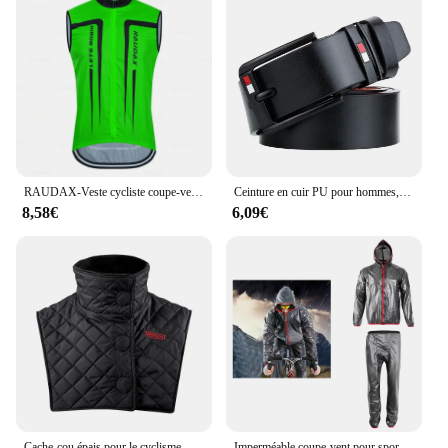
RAUDAX-Veste cycliste coupe-vent, gilet sans manches, sweat léger, veste de vélo, extérieur, nouveau, 2022
Ceinture en cuir PU pour hommes, haute qualité, designer de luxe, marque de mode, sangle à broches, vintage, environnement pour jeans, loisirs
8,58€
6,09€
Cache-cou épais pour le cyclisme, écharpe de moto, bavoir chaud, protecteur de poitrine, vélo, extérieur, hiver
Imperméable coupe-vent pour sports de plein air, veste poncho de pluie, pantalon de vélo, vélo, cyclisme, équitation, camping, sourire léger