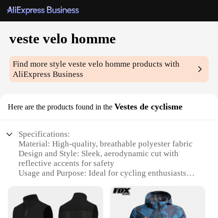
veste velo homme
Find more style
veste velo homme
products with
AliExpress Business
Vestes de cyclisme
Here are the products found in the
Specifications:
Material: High-quality, breathable polyester fabric
Design and Style: Sleek, aerodynamic cut with
reflective accents for safety
Usage and Purpose: Ideal for cycling enthusiasts
seeking comfort and performance
Performance and Property: Moisture-wicking,
quick-drying fabric to keep you cool and dry
Parts and Accessories: Comes with a convenient