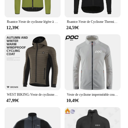
Rsantce-Veste de cyclisme légère à manches longues pour homme, maillot coupe-vent et imperméable, vêtements de vélo, maillot de vélo VTT, 2023
Rsantce-Veste de Cyclisme Thermique pour l'Extérieur, Manteau Chaud et Souriant, Maillot de Vélo VTT, Coupe-Vent Résistant aux Intempéries, Hiver 2024
12,39€
24,59€
WEST BIKING-Veste de cyclisme thermique coupe-vent unisexe, manteau de vélo chaud, manches longues, maillot en duvet, vêtements de vélo confortables, hiver
Veste de cyclisme imperméable coupe-vent pour homme, vêtements de vélo VTT, manteau de vélo de montagne anti-UV, vêtements de pêche, été
47,99€
10,49€