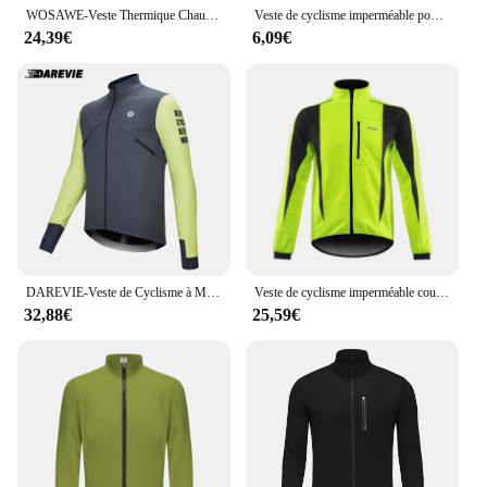
WOSAWE-Veste Thermique Chaude de Cyclisme et VTT, Manteau Long en Jersey pour Motard, Vêtements de Vélo de Route et Course à Pied, Hiver
Veste de cyclisme imperméable pour hommes et femmes, manteau coupe-vent, veste de vélo de route, imperméable, mince, léger, respirant, VTT
24,39€
6,09€
DAREVIE-Veste de Cyclisme à Manches sulfpour Homme, Vêtement Chaud, Doux, Brossé, Respirant
Veste de cyclisme imperméable coupe-vent, veste de vélo respirante, vêtements chauds d'hiver
32,88€
25,59€