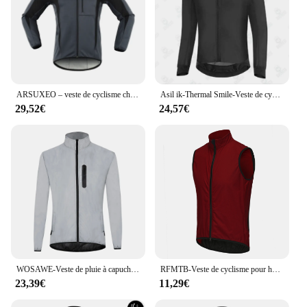
ARSUXEO – veste de cyclisme chaude pour hommes, maillot de vélo en polaire, coupe-vent imperméable, manteau Softshell, vêtements de vélo, imperméable moto
Asil ik-Thermal Smile-Veste de cyclisme pour homme, vêtements chauds à manches longues, Y, vélo de route, sports de plein air, VTT, hiver/printemps
29,52€
24,57€
WOSAWE-Veste de pluie à capuche entièrement casting pour homme, coupe-vent léger d'extérieur, manteau de vélo VTT, course à pied, pêche, cyclisme
RFMTB-Veste de cyclisme pour homme, coupe-vent, imperméable, à séchage rapide
23,39€
11,29€