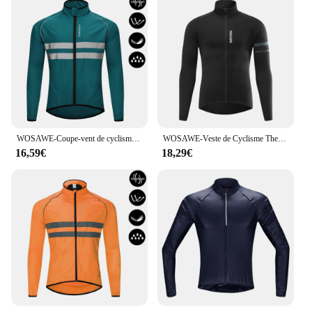
WOSAWE-Coupe-vent de cyclisme pour homme, manteau à manches longues, maillot de sport en plein air, veste de vélo VTT, vêtements de vélo, degré d'eau
WOSAWE-Veste de Cyclisme Thermique à Manches sulfpour Homme, Maillot Coupe-Vent avec Doublure Souriante, Vêtements de Course et d'Équitation, Hiver
16,59€
18,29€