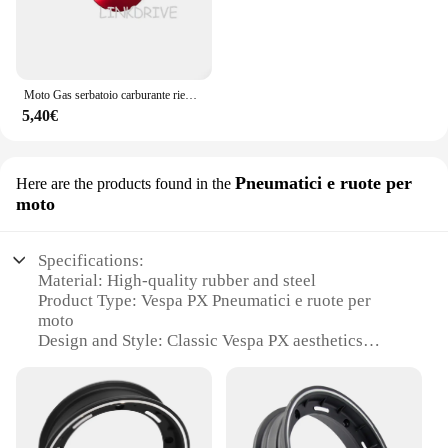
Moto Gas serbatoio carburante riempimento tappo olio copertura accessori per Vespa Gts 300 GTV 250 Sprint Primavera 150 LX LXV S150
5,40€
Pneumatici e ruote per
Here are the products found in the
moto
Specifications:
Material: High-quality rubber and steel
Product Type: Vespa PX Pneumatici e ruote per
moto
Design and Style: Classic Vespa PX aesthetics
Usage and Purpose: Optimized for Vespa PX models
Performance and Property: Enhanced durability and
traction
Parts and Accessories: Includes sets for sale