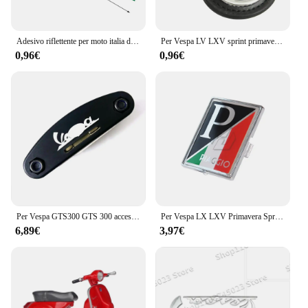
Adesivo riflettente per moto italia decalcomania per Vespa Piaggio Zip Mp3 Beverly Hydro Dipping Film Spirit Beast accessori per Medley
Per Vespa LV LXV sprint primavera 50 125 150 200 300 300ie S sportsportachiavi portachiavi
0,96€
0,96€
Per Vespa GTS300 GTS 300 accessori GTV LX PX LT accessori moto strumento multifunzione riparazione 16 funzioni Set di cacciaviti
Per Vespa LX LXV Primavera Sprint GTV GTS Super 946 50-300cc accessori per Scooter emblema anteriore
6,89€
3,97€