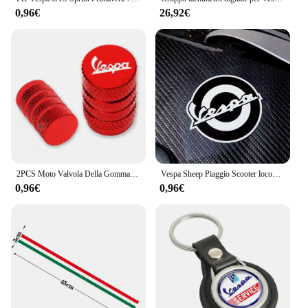
0,96€
26,92€
2PCS Moto Valvola Della Gomma Della Gomma Tappi Stelo CNC Coperture Ermetiche Per Piaggio Vespa GTS GTV LX 60 125 250 300 Primavera Sprint
Vespa Sheep Piaggio Scooter locomotiva Sticker Retro Car Sticker Color Car Label Sticker riflettente impermeabile
0,96€
0,96€