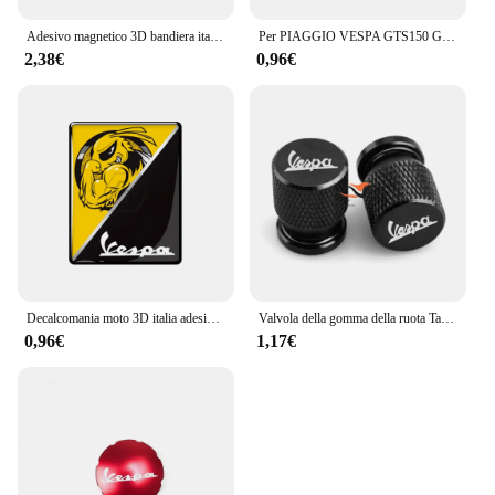
Adesivo magnetico 3D bandiera italiana distintivo emblema decalcomania per PIAGGIO Vespa GTS300 LX125 LX150 125 150 cioè Sprint Primavera 300 LX LXV
Per PIAGGIO VESPA GTS150 GTS 250 GTS300 GTS GTV 150 125 250 300 300ie 3D Italia Adesivi Edizione Speciale
2,38€
0,96€
Decalcomania moto 3D italia adesivi sostituisci Logo Sticker Case per PIAGGIO VESPA GTS GTV LX LXV 125 250 300 Ie Super
Valvola della gomma della ruota Tappi stelo Copertura per Vespa Gtv Lx 125 250 Gts 300 Px 200 Gts300 Primavera Sprint 50 150 Accessori moto
0,96€
1,17€