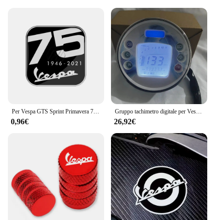
Per Vespa GTS Sprint Primavera 75th 75 Years Young Anniversary Decalcomanie Adesivo scooter in resina 3D
Gruppo tachimetro digitale per Vespa PX80-200 PE Lusso EC PX LML PX125 PX150 VBX VNX Stella Scooter
0,96€
26,92€