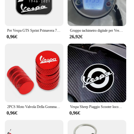
those looking to enhance their Vespa PX's
performance and style.
Per Vespa GTS Sprint Primavera 75th 75 Years Young Anniversary Decalcomanie Adesivo scooter in resina 3D
Gruppo tachimetro digitale per Vespa PX80-200 PE Lusso EC PX LML PX125 PX150 VBX VNX Stella Scooter
0,96€
26,92€
2PCS Moto Valvola Della Gomma Della Gomma Tappi Stelo CNC Coperture Ermetiche Per Piaggio Vespa GTS GTV LX 60 125 250 300 Primavera Sprint
Vespa Sheep Piaggio Scooter locomotiva Sticker Retro Car Sticker Color Car Label Sticker riflettente impermeabile
0,96€
0,96€