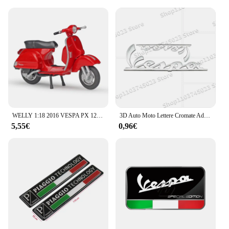
WELLY 1:18 2016 VESPA PX 125 Pressofuso in lega Modello di moto Ruote girevoli flessibili Giocattolo per regali per bambini Collezione di giocattoli NUOVO IN SCATOLA
3D Auto Moto Lettere Cromate Adesivo Per Vespa Sprint Primavera 300 LX LXV GTS300 LX125 LX150 125 150 Accessori
5,55€
0,96€