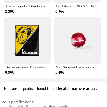
Adesivo magnetico 3D bandiera italiana distintivo emblema decalcomania per PIAGGIO Vespa GTS300 LX125 LX150 125 150 cioè Sprint Primavera 300 LX LXV
Per PIAGGIO VESPA GTS150 GTS 250 GTS300 GTS GTV 150 125 250 300 300ie 3D Italia Adesivi Edizione Speciale
2,38€
0,96€
Decalcomania moto 3D italia adesivi sostituisci Logo Sticker Case per PIAGGIO VESPA GTS GTV LX LXV 125 250 300 Ie Super
Moto Gas serbatoio carburante riempimento tappo olio copertura accessori per Vespa Gts 300 GTV 250 Sprint Primavera 150 LX LXV S150
0,96€
5,40€
Decalcomanie e adesivi
Here are the products found in the
Specifications:
Material: High-quality, durable vinyl