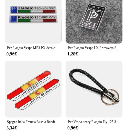
aesthetics; they're a nod to the rich history and
enduring legacy of the Vespa PX. They're perfect for
scooter enthusiasts, collectors, and vendors alike,
ensuring that the Vespa PX remains a symbol of
style and elegance on the road.
Per Piaggio Vespa MP3 PX decalcomanie per Scooter GTS GTV 125 150 300 adesivo per moto 3D
Per Piaggio Vespa LX Primavera Sprint GTV GTS Super 50 150 250 300 300ie 946 accessori per Scooter emblema anteriore Horncover
0,96€
1,28€
Spagna Italia Francia Russia Bandiera Adesivo in edizione limitata per Aprilia Ducati MONSTER Benelli per decalcomanie Vespa
Per Vespa henry Piaggio Fly 125 3vte LX LXV 125 250 GTS 300ie GTS300 Sprint 50cc custodia portachiavi CNC Shell portachiavi
3,34€
0,96€