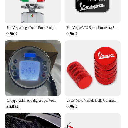
Per Vespa Logo Decal Front Badge Overlay Bandiera italiana Mio Wasp 3D Decalcomanie Adesivo GTS GT ET PX
Per Vespa GTS Sprint Primavera 75th 75 Years Young Anniversary Decalcomanie Adesivo scooter in resina 3D
0,96€
0,96€
Gruppo tachimetro digitale per Vespa PX80-200 PE Lusso EC PX LML PX125 PX150 VBX VNX Stella Scooter
2PCS Moto Valvola Della Gomma Della Gomma Tappi Stelo CNC Coperture Ermetiche Per Piaggio Vespa GTS GTV LX 60 125 250 300 Primavera Sprint
26,92€
0,96€