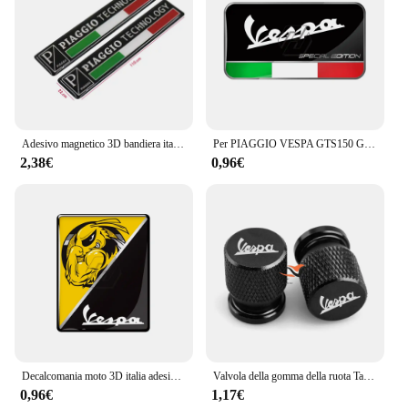
Adesivo magnetico 3D bandiera italiana distintivo emblema decalcomania per PIAGGIO Vespa GTS300 LX125 LX150 125 150 cioè Sprint Primavera 300 LX LXV
Per PIAGGIO VESPA GTS150 GTS 250 GTS300 GTS GTV 150 125 250 300 300ie 3D Italia Adesivi Edizione Speciale
2,38€
0,96€
Decalcomania moto 3D italia adesivi sostituisci Logo Sticker Case per PIAGGIO VESPA GTS GTV LX LXV 125 250 300 Ie Super
Valvola della gomma della ruota Tappi stelo Copertura per Vespa Gtv Lx 125 250 Gts 300 Px 200 Gts300 Primavera Sprint 50 150 Accessori moto
0,96€
1,17€