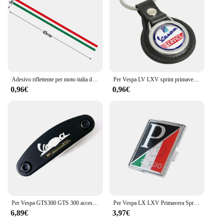
Adesivo riflettente per moto italia decalcomania per Vespa Piaggio Zip Mp3 Beverly Hydro Dipping Film Spirit Beast accessori per Medley
Per Vespa LV LXV sprint primavera 50 125 150 200 300 300ie S sportsportachiavi portachiavi
0,96€
0,96€
Per Vespa GTS300 GTS 300 accessori GTV LX PX LT accessori moto strumento multifunzione riparazione 16 funzioni Set di cacciaviti
Per Vespa LX LXV Primavera Sprint GTV GTS Super 946 50-300cc accessori per Scooter emblema anteriore
6,89€
3,97€