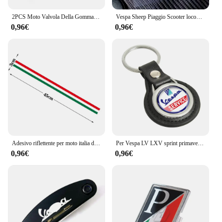
2PCS Moto Valvola Della Gomma Della Gomma Tappi Stelo CNC Coperture Ermetiche Per Piaggio Vespa GTS GTV LX 60 125 250 300 Primavera Sprint
Vespa Sheep Piaggio Scooter locomotiva Sticker Retro Car Sticker Color Car Label Sticker riflettente impermeabile
0,96€
0,96€
Adesivo riflettente per moto italia decalcomania per Vespa Piaggio Zip Mp3 Beverly Hydro Dipping Film Spirit Beast accessori per Medley
Per Vespa LV LXV sprint primavera 50 125 150 200 300 300ie S sportsportachiavi portachiavi
0,96€
0,96€