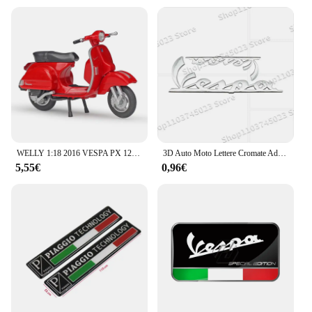
WELLY 1:18 2016 VESPA PX 125 Pressofuso in lega Modello di moto Ruote girevoli flessibili Giocattolo per regali per bambini Collezione di giocattoli NUOVO IN SCATOLA
3D Auto Moto Lettere Cromate Adesivo Per Vespa Sprint Primavera 300 LX LXV GTS300 LX125 LX150 125 150 Accessori
5,55€
0,96€