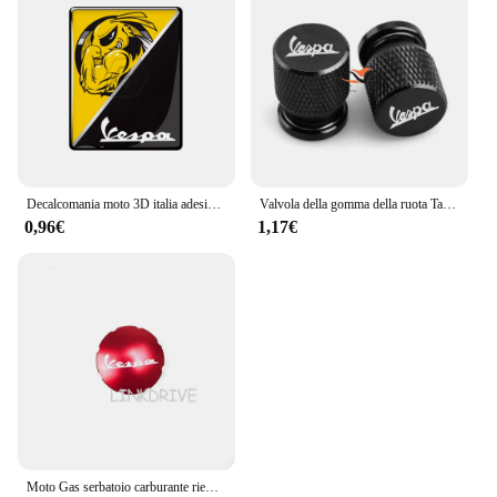
Decalcomania moto 3D italia adesivi sostituisci Logo Sticker Case per PIAGGIO VESPA GTS GTV LX LXV 125 250 300 Ie Super
Valvola della gomma della ruota Tappi stelo Copertura per Vespa Gtv Lx 125 250 Gts 300 Px 200 Gts300 Primavera Sprint 50 150 Accessori moto
0,96€
1,17€
Moto Gas serbatoio carburante riempimento tappo olio copertura accessori per Vespa Gts 300 GTV 250 Sprint Primavera 150 LX LXV S150