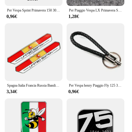
Per Vespa Sprint Primavera 150 300 GTS GTV LX PX Super Sport Moto Blocco di Accensione Della Copertura CNC Interruttore A Chiave Decorazione Anello di Copertura
Per Piaggio Vespa LX Primavera Sprint GTV GTS Super 50 150 250 300 300ie 946 accessori per Scooter emblema anteriore Horncover
0,96€
1,28€
Spagna Italia Francia Russia Bandiera Adesivo in edizione limitata per Aprilia Ducati MONSTER Benelli per decalcomanie Vespa
Per Vespa henry Piaggio Fly 125 3vte LX LXV 125 250 GTS 300ie GTS300 Sprint 50cc custodia portachiavi CNC Shell portachiavi
3,34€
0,96€