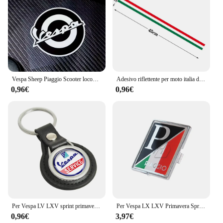
Vespa Sheep Piaggio Scooter locomotiva Sticker Retro Car Sticker Color Car Label Sticker riflettente impermeabile
Adesivo riflettente per moto italia decalcomania per Vespa Piaggio Zip Mp3 Beverly Hydro Dipping Film Spirit Beast accessori per Medley
0,96€
0,96€
Per Vespa LV LXV sprint primavera 50 125 150 200 300 300ie S sportsportachiavi portachiavi
Per Vespa LX LXV Primavera Sprint GTV GTS Super 946 50-300cc accessori per Scooter emblema anteriore
0,96€
3,97€