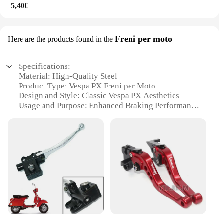
5,40€
Freni per moto
Here are the products found in the
Specifications:
Material: High-Quality Steel
Product Type: Vespa PX Freni per Moto
Design and Style: Classic Vespa PX Aesthetics
Usage and Purpose: Enhanced Braking Performance
for Vespa PX
Typical Adaptive Scenario: Urban and Off-Road
Environments
Performance and Property: Durable and Reliable
Features:
**Enhanced Braking Performance**
Upgrade your Vespa PX with our premium Vespa PX
Freni per Moto, designed to deliver superior
braking performance in any scenario. Crafted from
robust steel, these brake sets are built to withstand