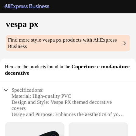
vespa px
Find more style
vespa px
products with AliExpress
Business
Coperture e modanature
Here are the products found in the
decorative
Specifications:
Material: High-quality PVC
Design and Style: Vespa PX themed decorative
covers
Usage and Purpose: Enhances the aesthetics of your
Vespa PX
Type and Category: Accessories for Vespa PX
Performance and Property: Durable and weather-