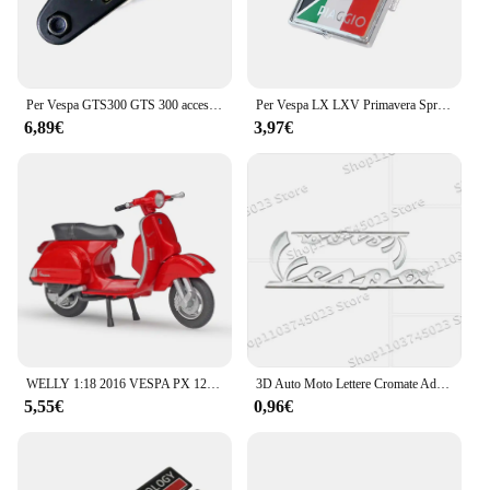
Per Vespa GTS300 GTS 300 accessori GTV LX PX LT accessori moto strumento multifunzione riparazione 16 funzioni Set di cacciaviti
Per Vespa LX LXV Primavera Sprint GTV GTS Super 946 50-300cc accessori per Scooter emblema anteriore
6,89€
3,97€
WELLY 1:18 2016 VESPA PX 125 Pressofuso in lega Modello di moto Ruote girevoli flessibili Giocattolo per regali per bambini Collezione di giocattoli NUOVO IN SCATOLA
3D Auto Moto Lettere Cromate Adesivo Per Vespa Sprint Primavera 300 LX LXV GTS300 LX125 LX150 125 150 Accessori
5,55€
0,96€