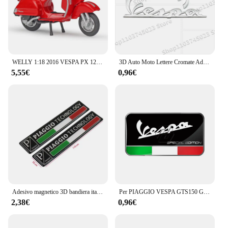
WELLY 1:18 2016 VESPA PX 125 Pressofuso in lega Modello di moto Ruote girevoli flessibili Giocattolo per regali per bambini Collezione di giocattoli NUOVO IN SCATOLA
3D Auto Moto Lettere Cromate Adesivo Per Vespa Sprint Primavera 300 LX LXV GTS300 LX125 LX150 125 150 Accessori
5,55€
0,96€
Adesivo magnetico 3D bandiera italiana distintivo emblema decalcomania per PIAGGIO Vespa GTS300 LX125 LX150 125 150 cioè Sprint Primavera 300 LX LXV
Per PIAGGIO VESPA GTS150 GTS 250 GTS300 GTS GTV 150 125 250 300 300ie 3D Italia Adesivi Edizione Speciale
2,38€
0,96€