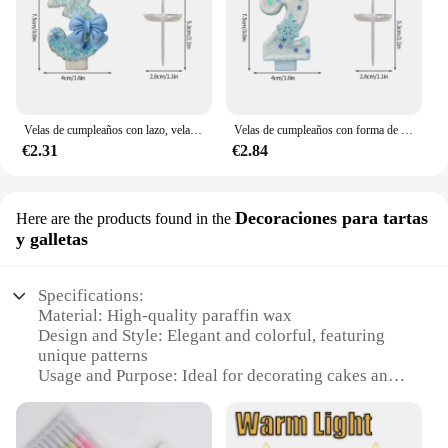
Velas de cumpleaños con lazo, vela con número, vela para pastel, decoración para fiesta de Baby Shower, decoración para tarta, decoración de aniversario, velas cumpleaños
Velas de cumpleaños con forma de copo de nieve, vela decorativa con número de lazo y flores para pastel, decoración para Baby Shower, velas para cumpleaños
€2.31
€2.84
Decoraciones para tartas
Here are the products found in the
y galletas
Specifications:
Material: High-quality paraffin wax
Design and Style: Elegant and colorful, featuring
unique patterns
Usage and Purpose: Ideal for decorating cakes and
cookies
Type and Category: Specialty candles for festive
occasions