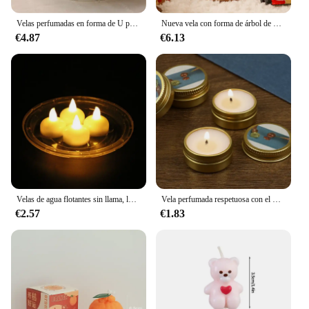
any celebration.
Velas perfumadas en forma de U para decoración del hogar, vela geométrica de puente arcoíris, decoración de habitación, Velas de Aroma decorativas para habitación, nuevas
Nueva vela con forma de árbol de Navidad, vela de aromaterapia, velas perfumadas de Navidad, velas hechas a mano, regalo, decoración del hogar, vela de navidad
€4.87
€6.13
Velas de agua flotantes sin llama, luz LED parpadeante, Lámpara electrónica romántica para boda, fiesta, bañera, piscina, Velas Decorativas
Vela perfumada respetuosa con el medio ambiente, vela de aromaterapia para sellado de cera Natural, decoración de velas, accesorio de sello de sellado DIY
€2.57
€1.83