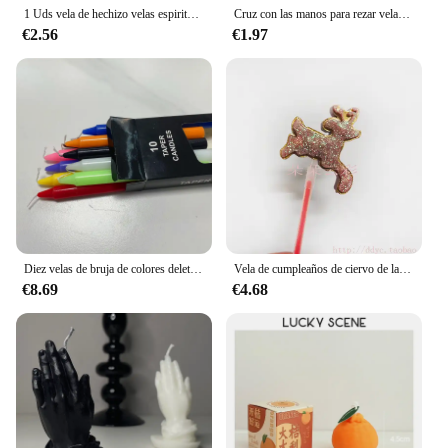
1 Uds vela de hechizo velas espirituales esotéricas pareja amante velas rituales Color rojo hombre mujer para religioso
Cruz con las manos para rezar velas de aromaterapia, velas con las manos dobladas de Año Nuevo, adornos decorativos de buena suerte, vela perfumada
€2.56
€1.97
Diez velas de bruja de colores deletrean velas de campana para velas cónicas de magia espiritual para decoraciones religiosas sin fragancia en el sábado
Vela de cumpleaños de ciervo de la suerte, alta calidad
€8.69
€4.68