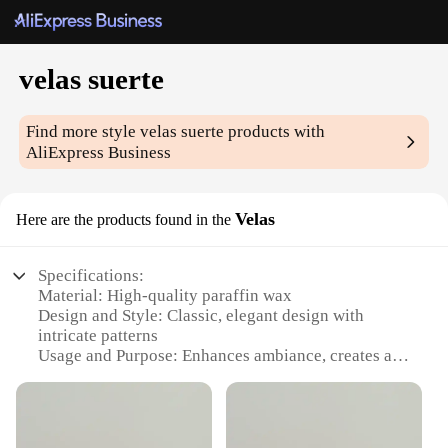
velas suerte
Find more style
velas suerte
products with
AliExpress Business
Velas
Here are the products found in the
Specifications:
Material: High-quality paraffin wax
Design and Style: Classic, elegant design with
intricate patterns
Usage and Purpose: Enhances ambiance, creates a
serene atmosphere
Performance and Property: Long-lasting burn time,
evenly distributed light
Shape or Size or Weight or Quantity: Available in