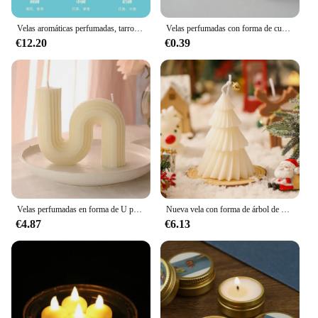
Velas aromáticas perfumadas, tarros de hojalata, velas, decoración del hogar, tarros de velas con tapa, venta al por mayor, Velas Aromaticas Perfumadas
Velas perfumadas con forma de cubo Ins, Decoración del hogar, arte de aromaterapia, Mini vela con fecha para habitación, regalo de Decoración de boda, cera de parafina
€12.20
€0.39
Velas perfumadas en forma de U para decoración del hogar, vela geométrica de puente arcoíris, decoración de habitación, Velas de Aroma decorativas para habitación, nuevas
Nueva vela con forma de árbol de Navidad, vela de aromaterapia, velas perfumadas de Navidad, velas hechas a mano, regalo, decoración del hogar, vela de navidad
€4.87
€6.13