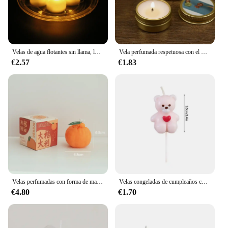
Velas de agua flotantes sin llama, luz LED parpadeante, Lámpara electrónica romántica para boda, fiesta, bañera, piscina, Velas Decorativas
Vela perfumada respetuosa con el medio ambiente, vela de aromaterapia para sellado de cera Natural, decoración de velas, accesorio de sello de sellado DIY
€2.57
€1.83
Velas perfumadas con forma de mandarina para decoración del hogar, accesorio de tiro de recuerdo, adorno de aromaterapia, Velas perfumadas de naranja feo
Velas congeladas de cumpleaños con copos de nieve azules, vela para pastel con números de 0 a 9, adorno para tarta de princesa, decoración para fiesta de cumpleaños, velas decorativas
€4.80
€1.70