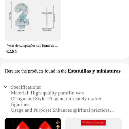
Velas de cumpleaños con forma de copo de nieve, vela decorativa con número de lazo y flores para pastel, decoración para Baby Shower, velas para cumpleaños
€2.84
Estatuillas y miniaturas
Here are the products found in the
Specifications:
Material: High-quality paraffin wax
Design and Style: Elegant, intricately crafted
figurines
Usage and Purpose: Enhances spiritual practices
and home decor
Type and Category: Estatuillas y miniaturas
(statuettes and miniatures)