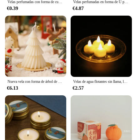
Velas perfumadas con forma de cubo Ins, Decoración del hogar, arte de aromaterapia, Mini vela con fecha para habitación, regalo de Decoración de boda, cera de parafina
Velas perfumadas en forma de U para decoración del hogar, vela geométrica de puente arcoíris, decoración de habitación, Velas de Aroma decorativas para habitación, nuevas
€0.39
€4.87
Nueva vela con forma de árbol de Navidad, vela de aromaterapia, velas perfumadas de Navidad, velas hechas a mano, regalo, decoración del hogar, vela de navidad
Velas de agua flotantes sin llama, luz LED parpadeante, Lámpara electrónica romántica para boda, fiesta, bañera, piscina, Velas Decorativas
€6.13
€2.57