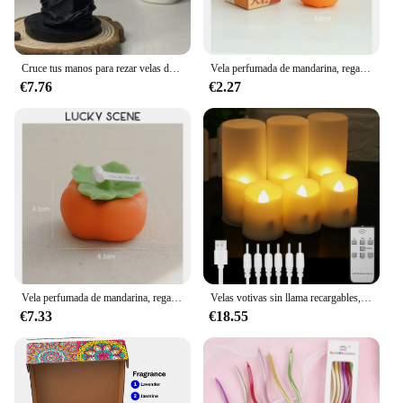
Cruce tus manos para rezar velas de aromaterapia manos de Año Nuevo plegadas regalos de buena suerte adornos decorativos de bendición cera perfumada
Vela perfumada de mandarina, regalo artesanal, recuerdo, pequeño regalo, sesión de fotos, fruta de imitación, fiesta de primavera, regalo de Año Nuevo de la suerte
€7.76
€2.27
Vela perfumada de mandarina, regalo de bricolaje, recuerdo, regalo pequeño, disparar fruta de imitación, Festval de primavera, Año Nuevo de la suerte, S01642
Velas votivas sin llama recargables, luces de té con Control remoto, Cable de carga USB, temporizador, vela eléctrica, decoración de Navidad para el hogar
€7.33
€18.55