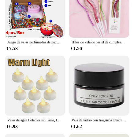
Juego de velas perfumadas de patrones árabes islámicos, tarro de vela de fragancia, velas de incienso románticas para parejas sin humo, regalo de bricolaje, 4 unids/lote por caja
Hilos de vela de pastel de cumpleaños curvos creativos, multicolor, Color dorado, dorado y plateado, decoración de fiesta festiva, regalos
€7.58
€1.56
Velas de agua flotantes sin llama, luz LED parpadeante, Lámpara electrónica romántica para boda, fiesta, bañera, piscina, Velas Decorativas
Vela de vidrio con fragancia creativa Para aromaterapia, vela sin humo de cera de soja, decoraciones Para el hogar, fiesta de boda
€6.93
€1.62