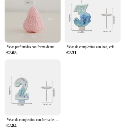
Velas perfumadas con forma de mandarina creativa para decoración del hogar, adorno de utilería de tiro de recuerdo de fresa de fruta, Velas perfumadas de naranja
Velas de cumpleaños con lazo, vela con número, vela para pastel, decoración para fiesta de Baby Shower, decoración para tarta, decoración de aniversario, velas cumpleaños
€2.08
€2.31
Velas de cumpleaños con forma de copo de nieve, vela decorativa con número de lazo y flores para pastel, decoración para Baby Shower, velas para cumpleaños
€2.84