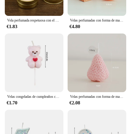
Vela perfumada respetuosa con el medio ambiente, vela de aromaterapia para sellado de cera Natural, decoración de velas, accesorio de sello de sellado DIY
Velas perfumadas con forma de mandarina para decoración del hogar, accesorio de tiro de recuerdo, adorno de aromaterapia, Velas perfumadas de naranja feo
€1.83
€4.80
Velas congeladas de cumpleaños con copos de nieve azules, vela para pastel con números de 0 a 9, adorno para tarta de princesa, decoración para fiesta de cumpleaños, velas decorativas
Velas perfumadas con forma de mandarina creativa para decoración del hogar, adorno de utilería de tiro de recuerdo de fresa de fruta, Velas perfumadas de naranja
€1.70
€2.08