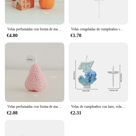
Velas perfumadas con forma de mandarina para decoración del hogar, accesorio de tiro de recuerdo, adorno de aromaterapia, Velas perfumadas de naranja feo
Velas congeladas de cumpleaños con copos de nieve azules, vela para pastel con números de 0 a 9, adorno para tarta de princesa, decoración para fiesta de cumpleaños, velas decorativas
€4.80
€1.70
Velas perfumadas con forma de mandarina creativa para decoración del hogar, adorno de utilería de tiro de recuerdo de fresa de fruta, Velas perfumadas de naranja
Velas de cumpleaños con lazo, vela con número, vela para pastel, decoración para fiesta de Baby Shower, decoración para tarta, decoración de aniversario, velas cumpleaños
€2.08
€2.31