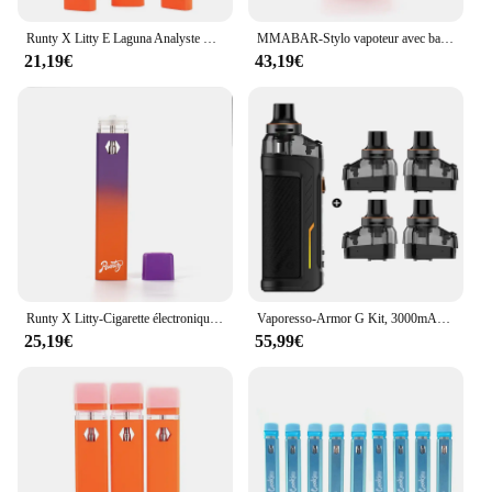
Runty X Litty E Laguna Analyste Vape Pen, 280mAh, Chargeur USB aste, 1ml, Runtz Vaper, AfricPod pour l'optique, Adhérence à l'huile, 5 pièces
MMABAR-Stylo vapoteur avec batterie aste, Vapes E, Laguna UP, Vaporizer Starter Vapers, Adhérence Afrioptics, 173 Pod, 1ml, 5 pièces
21,19€
43,19€
Runty X Litty-Cigarette électronique, 5 pièces, 1.0ml, dispositif, dosette, batterie 280mAh aste, vaporisateur Runtz, kit en plastique
Vaporesso-Armor G Kit, 3000mAh, 80W Vape, 4 pièces supplémentaires, 5ml, cartouche de dosette G DTL, option électronique Laguna ette Vaper
25,19€
55,99€