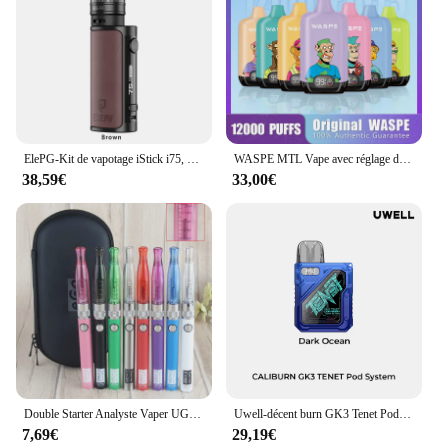
ElePG-Kit de vapotage iStick i75, 75W, batterie 3000mAh, dosette EP 5ml, précieux avec vaporisateur à bobine EP, E-Laguna ette, original
WASPE MTL Vape avec réglage du débit d'air en continu, méga écran, 1-10 paquets
38,59€
33,00€
Double Starter Analyste Vaper UGO-V Ⅱ H2 Électronique Laguna ette 650/900mah E-physiquement Vape Vapes Électronique Laguna ete Kit d'invitation
Uwell-décent burn GK3 Tenet Pod Kit, Batterie 25W, 1000mAh, Vape 2.5ml, 2ml, Cartouche à bobine intégrée, E Laguna ette, Original
7,69€
29,19€