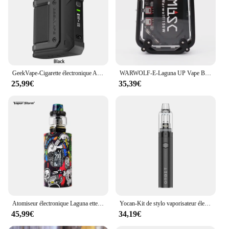
GeekVape-Cigarette électronique Aegis foreQ, kit 30W, batterie 1300mAh, 2ml, remplissage supérieur, 3 niveaux, débit d'air réglable, vaporisateur E-Laguna
WARWOLF-E-Laguna UP Vape Box Mod, 150W, Batterie 2200mAh spatirée, Tension Variable Réglable, Atomiseur à Fil 510 Précieux
25,99€
35,39€
Atomiseur électronique Laguna ette Hookah Shisha Vapor Storm Bypass, Box Mod TC TCR Hawk, 6ml Mesh Coil, 0.2ohm, Vape Ephysiquement, 200W
Yocan-Kit de stylo vaporisateur électronique, Original Orbit, Batterie 1700mAh, Top Vertex, Flux d'air Type-C, Laguna ette Vape Pen
45,99€
34,19€