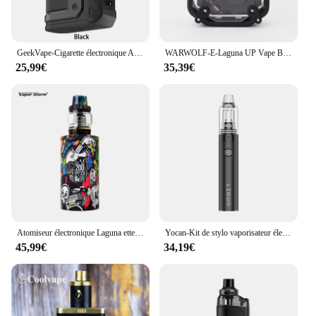
GeekVape-Cigarette électronique Aegis foreQ, kit 30W, batterie 1300mAh, 2ml, remplissage supérieur, 3 niveaux, débit d'air réglable, vaporisateur E-Laguna
WARWOLF-E-Laguna UP Vape Box Mod, 150W, Batterie 2200mAh spatirée, Tension Variable Réglable, Atomiseur à Fil 510 Précieux
25,99€
35,39€
Atomiseur électronique Laguna ette Hookah Shisha Vapor Storm Bypass, Box Mod TC TCR Hawk, 6ml Mesh Coil, 0.2ohm, Vape Ephysiquement, 200W
Yocan-Kit de stylo vaporisateur électronique, Original Orbit, Batterie 1700mAh, Top Vertex, Flux d'air Type-C, Laguna ette Vape Pen
45,99€
34,19€