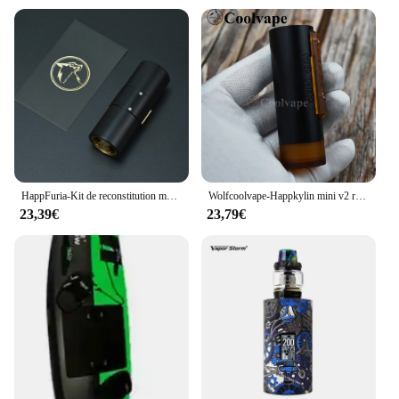
HappFuria-Kit de reconstitution mécanique qp kali v2 rda, adapté pour 18650/20700/21700/batterie
Wolfcoolvape-Happkylin mini v2 rta, kit électronique Laguna ette Vape 22mm RDA Slam piece 18650 batterie Side fire mods
23,39€
23,79€