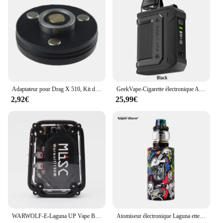
Adaptateur pour Drag X 510, Kit de dosettes de Vape, connecteur magnétique en laiton pour accessoires RDA RTA Ecig
GeekVape-Cigarette électronique Aegis foreQ, kit 30W, batterie 1300mAh, 2ml, remplissage supérieur, 3 niveaux, débit d'air réglable, vaporisateur E-Laguna
2,92€
25,99€
WARWOLF-E-Laguna UP Vape Box Mod, 150W, Batterie 2200mAh spatirée, Tension Variable Réglable, Atomiseur à Fil 510 Précieux
Atomiseur électronique Laguna ette Hookah Shisha Vapor Storm Bypass, Box Mod TC TCR Hawk, 6ml Mesh Coil, 0.2ohm, Vape Ephysiquement, 200W