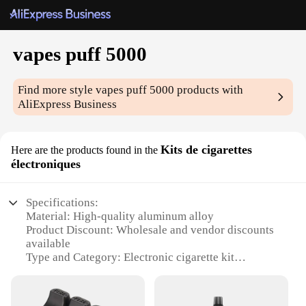
vapes puff 5000
Find more style
vapes puff 5000
products with
AliExpress Business
Kits de cigarettes
Here are the products found in the
électroniques
Specifications:
Material: High-quality aluminum alloy
Product Discount: Wholesale and vendor discounts
available
Type and Category: Electronic cigarette kit
Design and Style: Sleek and modern design with a
compact form factor
Usage and Purpose: Ideal for vaping enthusiasts