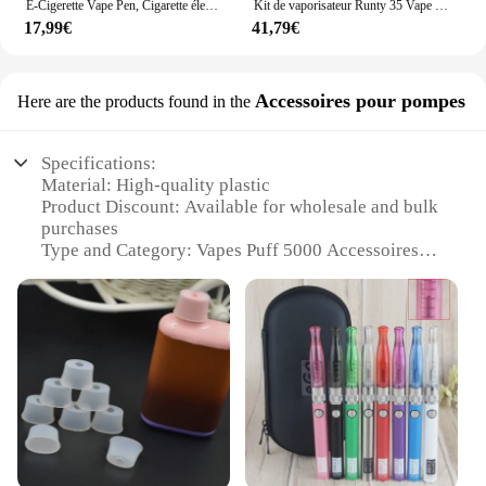
E-Cigerette Vape Pen, Cigarette électronique, Vaporisateur, Diamètre 24mm, Chargement USB, Destiny, RTA, Précieux, Atomiseur, 2ml, 4ml, 80W
Kit de vaporisateur Runty 35 Vape Pen, batterie aste 280mAh, adhérence à l'huile d'optique africaine, kit de boîte en plastique, 1ml, 10 pièces
17,99€
41,79€
Accessoires pour pompes
Here are the products found in the
Specifications:
Material: High-quality plastic
Product Discount: Available for wholesale and bulk
purchases
Type and Category: Vapes Puff 5000 Accessoires
Design and Style: Sleek and modern design with a
focus on functionality
Usage and Purpose: Ideal for enhancing the
performance of your vapes puff 5000
Typical Adaptive Scenario: Designed for use with
the vapes puff 5000, perfect for on-the-go vaping
Shape or Size or Weight or Quantity: Lightweight
and compact, easy to carry in your pocket or bag
Performance and Property: Durable and reliable,
ensuring consistent performance