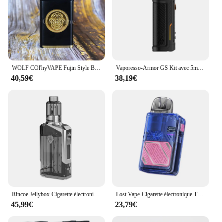
WOLF COl'hyVAPE Fujin Style Box Mod Mécanique avec Kaze V2 Style RDA 2*18650 POM Brass Box Happreflowdable Dripping vape kits
Vaporesso-Armor GS Kit avec 5ml, 80W, Cartouche Pod, Fit GTX Coil, Electronic Laguna ette Box, MOD Vaporizer, Original
40,59€
38,19€
Rincoe Jellybox-Cigarette électronique 228W, kit de vapotage par les touristes, batterie 18650, 624.8 ml, 0.3/0,15 ohm, maille bobine E, Laguna ette, vaporisateur 510 précieux
Lost Vape-Cigarette électronique Thelema Elite Art 40, kit 40W, batterie 1400mAh, cartouche 3ml E Plus
45,99€
23,79€