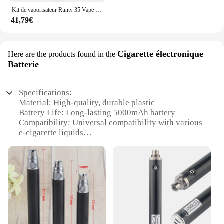
Kit de vaporisateur Runty 35 Vape Pen, batterie aste 280mAh, adhérence à l'huile d'optique africaine, kit de boîte en plastique, 1ml, 10 pièces
41,79€
Cigarette électronique
Here are the products found in the
Batterie
Specifications:
Material: High-quality, durable plastic
Battery Life: Long-lasting 5000mAh battery
Compatibility: Universal compatibility with various
e-cigarette liquids
Design: Sleek, ergonomic design for comfortable
handling
Performance: Reliable, consistent vapor production
Capacity: Generous 5000 puffs per charge
Features:
**Unmatched Performance and Convenience**
The vapes puff 5000 is a game-changer in the world
of electronic cigarettes. Its robust 5000mAh battery