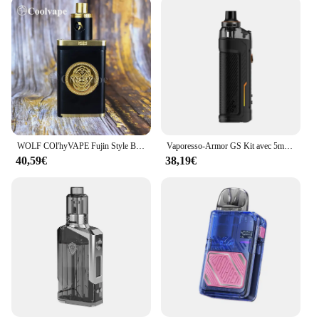
WOLF COl'hyVAPE Fujin Style Box Mod Mécanique avec Kaze V2 Style RDA 2*18650 POM Brass Box Happreflowdable Dripping vape kits
Vaporesso-Armor GS Kit avec 5ml, 80W, Cartouche Pod, Fit GTX Coil, Electronic Laguna ette Box, MOD Vaporizer, Original
40,59€
38,19€