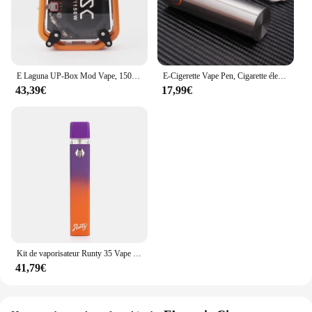
E Laguna UP-Box Mod Vape, 150W, Cool LED, Laser Light, Mod mécanique, 2200mAh, Tension variable réglable, Fit 510 Thread Atomizer
E-Cigerette Vape Pen, Cigarette électronique, Vaporisateur, Diamètre 24mm, Chargement USB, Destiny, RTA, Précieux, Atomiseur, 2ml, 4ml, 80W
43,39€
17,99€
Kit de vaporisateur Runty 35 Vape Pen, batterie aste 280mAh, adhérence à l'huile d'optique africaine, kit de boîte en plastique, 1ml, 10 pièces
41,79€