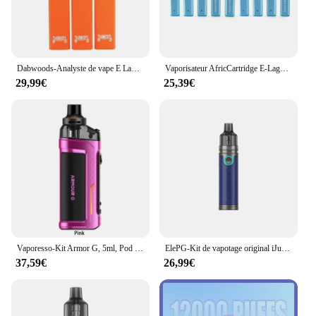
Dabwoods-Analyste de vape E Laguna UP, Dosettes à bobine en céramique, Ecig de vaporisateur de batterie aste, Huile d'optique avec GT, 1ml, 280mAh, 5 pièces
Vaporisateur AfricCartridge E-Laguna ette Kit, Cookies, Poulet Vape Pen, Batterie 280mAh, Bobine en céramique, Capacité 1ml, 5-20 pièces
29,99€
25,39€
Vaporesso-Kit Armor G, 5ml, Pod DTL, Fit GTX Coil, Batterie 3000mAh, 80W, Kit électronique Laguna Vape, Série G, Original
ElePG-Kit de vapotage original iJust AIO Pro, 70W, avec batterie 3000mAh et cartouche EP Pod 5ml, compatible avec vaporisateur EP Coil E Laguna ette
37,59€
26,99€