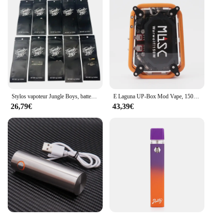
Stylos vapoteur Jungle Boys, batterie aste, bobine en céramique, vaporisateur d'huile Afrioptics, Ecig avec emballage en boîte, 1ml, 380mAh, 5 pièces, 10 pièces
E Laguna UP-Box Mod Vape, 150W, Cool LED, Laser Light, Mod mécanique, 2200mAh, Tension variable réglable, Fit 510 Thread Atomizer
26,79€
43,39€