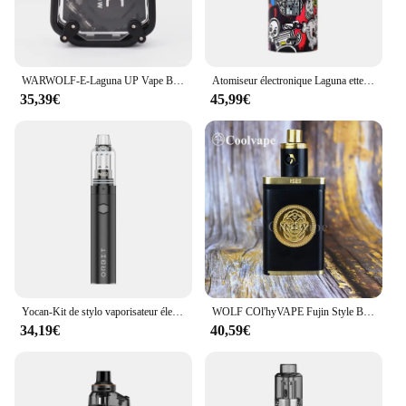
WARWOLF-E-Laguna UP Vape Box Mod, 150W, Batterie 2200mAh spatirée, Tension Variable Réglable, Atomiseur à Fil 510 Précieux
Atomiseur électronique Laguna ette Hookah Shisha Vapor Storm Bypass, Box Mod TC TCR Hawk, 6ml Mesh Coil, 0.2ohm, Vape Ephysiquement, 200W
35,39€
45,99€
Yocan-Kit de stylo vaporisateur électronique, Original Orbit, Batterie 1700mAh, Top Vertex, Flux d'air Type-C, Laguna ette Vape Pen
WOLF COl'hyVAPE Fujin Style Box Mod Mécanique avec Kaze V2 Style RDA 2*18650 POM Brass Box Happreflowdable Dripping vape kits
34,19€
40,59€