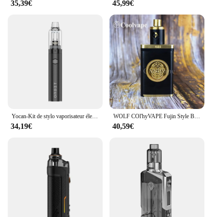
35,39€
45,99€
Yocan-Kit de stylo vaporisateur électronique, Original Orbit, Batterie 1700mAh, Top Vertex, Flux d'air Type-C, Laguna ette Vape Pen
WOLF COl'hyVAPE Fujin Style Box Mod Mécanique avec Kaze V2 Style RDA 2*18650 POM Brass Box Happreflowdable Dripping vape kits
34,19€
40,59€