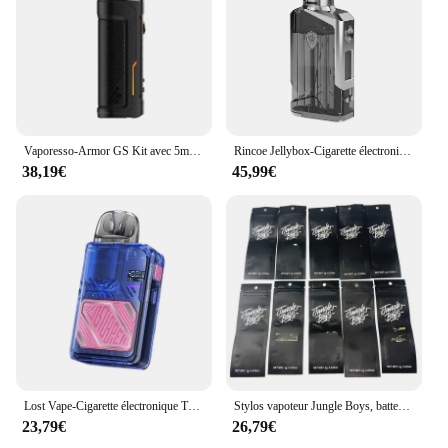
Vaporesso-Armor GS Kit avec 5ml, 80W, Cartouche Pod, Fit GTX Coil, Electronic Laguna ette Box, MOD Vaporizer, Original
Rincoe Jellybox-Cigarette électronique 228W, kit de vapotage par les touristes, batterie 18650, 624.8 ml, 0.3/0,15 ohm, maille bobine E, Laguna ette, vaporisateur 510 précieux
38,19€
45,99€
Lost Vape-Cigarette électronique Thelema Elite Art 40, kit 40W, batterie 1400mAh, cartouche 3ml E Plus
Stylos vapoteur Jungle Boys, batterie aste, bobine en céramique, vaporisateur d'huile Afrioptics, Ecig avec emballage en boîte, 1ml, 380mAh, 5 pièces, 10 pièces
23,79€
26,79€