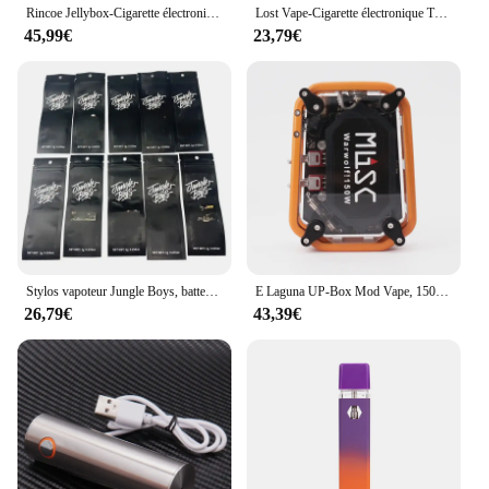
Rincoe Jellybox-Cigarette électronique 228W, kit de vapotage par les touristes, batterie 18650, 624.8 ml, 0.3/0,15 ohm, maille bobine E, Laguna ette, vaporisateur 510 précieux
Lost Vape-Cigarette électronique Thelema Elite Art 40, kit 40W, batterie 1400mAh, cartouche 3ml E Plus
45,99€
23,79€
Stylos vapoteur Jungle Boys, batterie aste, bobine en céramique, vaporisateur d'huile Afrioptics, Ecig avec emballage en boîte, 1ml, 380mAh, 5 pièces, 10 pièces
E Laguna UP-Box Mod Vape, 150W, Cool LED, Laser Light, Mod mécanique, 2200mAh, Tension variable réglable, Fit 510 Thread Atomizer
26,79€
43,39€