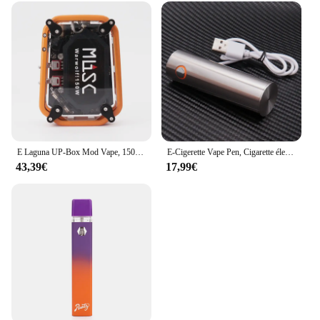
E Laguna UP-Box Mod Vape, 150W, Cool LED, Laser Light, Mod mécanique, 2200mAh, Tension variable réglable, Fit 510 Thread Atomizer
E-Cigerette Vape Pen, Cigarette électronique, Vaporisateur, Diamètre 24mm, Chargement USB, Destiny, RTA, Précieux, Atomiseur, 2ml, 4ml, 80W
43,39€
17,99€