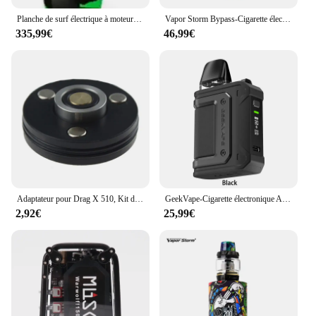
Planche de surf électrique à moteur, jet pour sports nautiques, offre spéciale 5
Vapor Storm Bypass-Cigarette électronique 200W, Box Mod VW TC TCR Hawk Atomizer 6ml Mesh Coil 0.2ohm 18650 Vape E Laguna ette
335,99€
46,99€
Adaptateur pour Drag X 510, Kit de dosettes de Vape, connecteur magnétique en laiton pour accessoires RDA RTA Ecig
GeekVape-Cigarette électronique Aegis foreQ, kit 30W, batterie 1300mAh, 2ml, remplissage supérieur, 3 niveaux, débit d'air réglable, vaporisateur E-Laguna
2,92€
25,99€