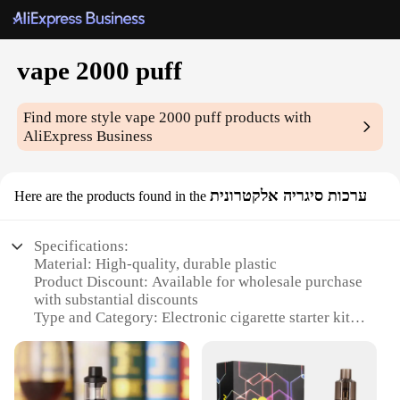
vape 2000 puff
Find more style
vape 2000 puff
products with
AliExpress Business
ערכות סיגריה אלקטרונית
Here are the products found in the
Specifications:
Material: High-quality, durable plastic
Product Discount: Available for wholesale purchase
with substantial discounts
Type and Category: Electronic cigarette starter kit
Design and Style: Sleek, modern design with a user-
friendly interface
Usage and Purpose: Ideal for smokers looking to
transition to a healthier alternative