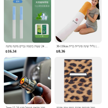
30-110cm מצחיק עישון גלילי שינה סיגריות כרית Smulation בפלאש צעצועי אופנה החבר מתנת יום הולדת
תחליפי סיגריות חדש מנטה מקל ניקוטין נטולת נשימה בסיוע עישון הפסקת עישון נייד 24 שעות ביממה גברים מתנה מתנה
₪16.34
₪8.36
הדפס מנומר סיגריות מקרה כיסוי טבק מקרה Flip כיסוי נייד רך סיגריות מקרה מגן תיבת Watreproof עור מקרה
2mm רכב אוניברסלי סיגריה קלה יותר מתאם חשמל תקע 12-24v עבור שקע כוח אופנוע משאית