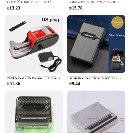
אוטומטי מתגלגל מכונת סיגריות יצרנית מקרה שחור פח מקרה מתכת רולר טבק מיכל עישון אחסון תיבה מחזיק
חדש 2 ב 1 במקרה סיגריה זוהרת 20 יחידות USB נטענת סיגריה אלקטרונית
₪13.23
₪15.78
תיבת הסיגריה ניידת עמיד למים עמיד למים 20 מקלות קיבולת עישון תיבת עשן גברים
מזרק טבק מתגלגל eu/לנו תקע סיגריה מתגלגל מכונת עישון מילוי רולר טבק
₪51.36
₪9.44