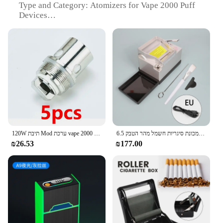
Type and Category: Atomizers for Vape 2000 Puff
Devices
Design and Style: Sleek, Modern Aesthetic
Usage and Purpose: Enhanced Vaping Experience
Typical Adaptive Scenario: For Vape 2000 Puff
Devices
Shape or Size or Weight or Quantity: Compact and
Lightweight Design
Performance and Property: High-Efficiency Vapor
Production
Parts and Accessories: Includes Atomizer and
Accessories for Vape 2000 Puff Devices
6.5 מ "מ צינור 8 מ" מ אוטומטי מתגלגל מכונת סיגריות חשמל מהר הטבק
120W תיבת Mod ערכת vape סיגריה אלקטרונית ערכת 2000Mah סוללה 2ml מרסס 40w/80w/120w כוח E סיגריות Vape עט ערכות
Features:
₪26.53
₪177.00
**Enhanced Vaping Experience**
Discover the pinnacle of vaping with our vape 2000
puff atomizers, meticulously crafted for the
discerning vaper. These atomizers are designed to
deliver an unparalleled vaping experience, with a
high-efficiency vapor production that ensures a
consistent and satisfying hit. The sleek, modern
design not only looks great but also contributes to