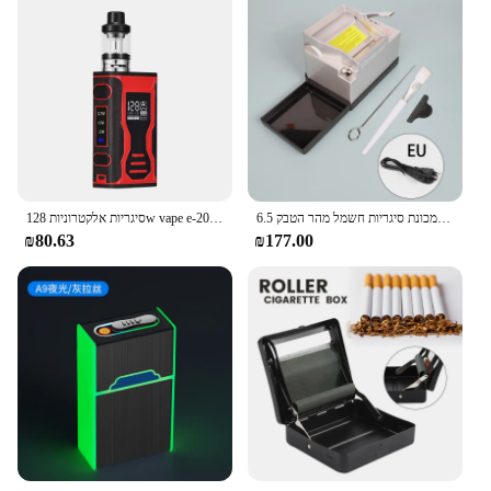
6.5 מ "מ צינור 8 מ" מ אוטומטי מתגלגל מכונת סיגריות חשמל מהר הטבק
סיגריות אלקטרוניות 128w vape e-נוזלי 3.5 מאייד תיבת 2000mah תיבת mod ערכת vape vape vkah vaper לעומת ערכת עיצוב 200w
₪80.63
₪177.00