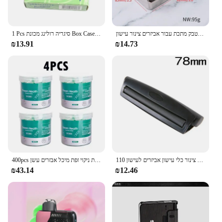
כספית ניידת 70/78/110 מ "מ מכונת סיגריות מתגלגלת מתכת לאחסון טבק מתכת עבור אביזרים צינור עישון
1 Pcs סיגריה רולינג מכונת Box Case חליפת עבור 70 MM ניירות גלגול טבק רולר מתגלגל מכונת סיגריות יצרנית
₪13.91
₪14.73
110 מ "מ 78 מ" מ מכונת גלגול עם אטימה צינור ידני לחות צינור כלי עישון אביזרים לעישון
400pcs להגדיר אקריליק חד פעמי מסנן צינור סיגריות להפחית את זפת ניקוי זפת מיכל אבזרים עשן
₪43.14
₪12.46