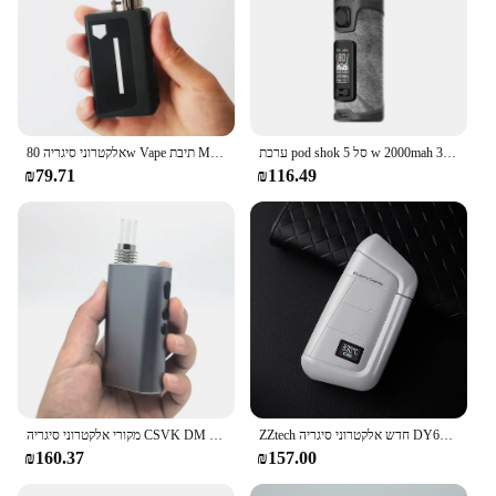
ערכת pod shok סל 5 w 2000mah 3.7 מ "ל/6.5 מ סל סל" ד 5 מחסנית סל סל סל "ד 3 meshed סליל dl vape e סיגריות
אלקטרוני סיגריה 80w Vape תיבת Mod ערכת מאדה 80w-128w 3.5ml 2000mah Vape עט נרגילה סיגריה אלקטרוני אדי
₪79.71
₪116.49
ZZtech חדש אלקטרוני סיגריה DY618 עם LED מסך לא אש vape עט חום ללא לשרוף מאדה עם 2000mah vape ערכת
מקורי אלקטרוני סיגריה CSVK DM PAX יבש הרב מאדה 2000mAh מובנה סוללה נייד אדי vs IUOC 2.0 בתוספת Vape ערכת
₪160.37
₪157.00