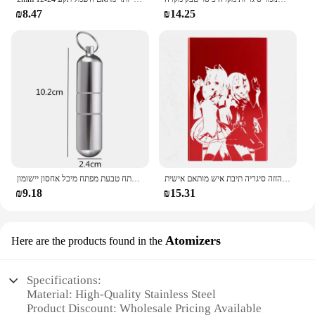
₪8.47
₪14.25
אנימציה אנימה נגזרים שחור אדום דק דק קופסא סיגריות לנשים מתכת אלומיניום סגסוגת הזזה סיגריה תיבת איש מותאם אישית
מחזיק מפתחות מתכת עמיד למים תיבת כיס סיגריות אור אולטרה עם מפתח טבעת מפתח מיכל אחסון יישומון
₪9.18
₪15.31
Atomizers
Here are the products found in the
Specifications:
Material: High-Quality Stainless Steel
Product Discount: Wholesale Pricing Available