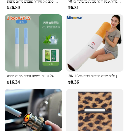
70 מ "מ קל ידנית סיגריות טבק רולר מכונת מתגלגל נקי
סיגריה יצירתית אינטראקטיבית מצחקקת צעצועים מצחצח צעצוע לועס מצחיקה עם כלב קול סידרת צעצוע סירוב מתנות
₪26.80
₪6.31
30-110cm מצחיק עישון גלילי שינה סיגריות כרית Smulation בפלאש צעצועי אופנה החבר מתנת יום הולדת
תחליפי סיגריות חדש מנטה מקל ניקוטין נטולת נשימה בסיוע עישון הפסקת עישון נייד 24 שעות ביממה גברים מתנה מתנה
₪16.34
₪8.36