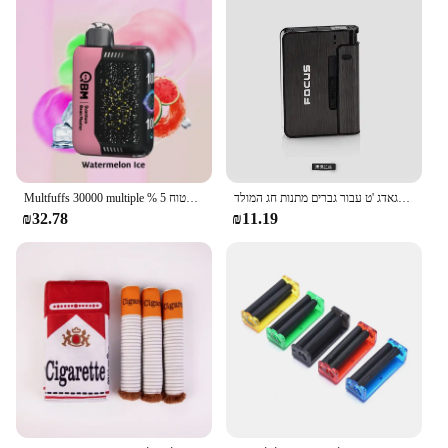
מארז סיגריות נייד אוטומטי מארז סיגריות 10 מחשבים מחזיק במקרה סיגריות לא קל הגאדג 'ט עבור גברים מתנות חג המולד
Multfuffs 30000 multiple % 5 מסנן אלקטרוני לעט בטוח
₪32.78
₪11.19