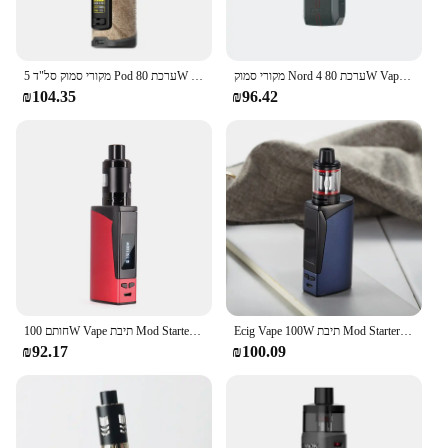
מקורי סמוק Nord 4 ערכת 80W Vape 2000mAh בלילת 4.5ml סל"ד 2 מחסנית רשת סליל אלקטרוני סיגריה מאדה
מקורי סמוק סל"ד 5 Pod ערכת 80W 2000mAh מאדה & סל"ד 5 פרו ערכת עם 6.5ml מחסנית fit סל"ד 3 סליל סיגריה אלקטרונית Vape
₪104.35
₪96.42
Ecig Vape 100W תיבת Mod Starter ערכת Build-in 2000mah סוללה 2.5ml מרסס עשן אלקטרוני סיגריה מאדה נרגילות נרגילה
חותם 100W Vape תיבת Mod Starter ערכת Build-in 2000mah סוללה 2.5ml מרסס עשן אלקטרוני סיגריה מאדה נרגילות נרגילה
₪92.17
₪100.09