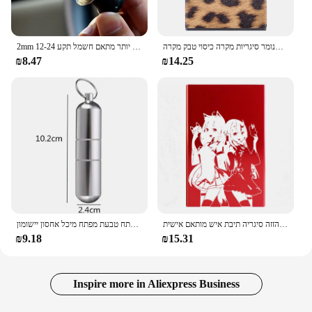
הדפס מנומר סיגריות מקרה כיסוי טבק מקרה Flip כיסוי נייד רך סיגריות מקרה מגן תיבת Watreproof עור מקרה
2mm רכב אוניברסלי סיגריה קלה יותר מתאם חשמל תקע 12-24v עבור שקע כוח אופנוע משאית
₪8.47
₪14.25
אנימציה אנימה נגזרים שחור אדום דק דק קופסא סיגריות לנשים מתכת אלומיניום סגסוגת הזזה סיגריה תיבת איש מותאם אישית
מחזיק מפתחות מתכת עמיד למים תיבת כיס סיגריות אור אולטרה עם מפתח טבעת מפתח מיכל אחסון יישומון
₪9.18
₪15.31
Inspire more in Aliexpress Business