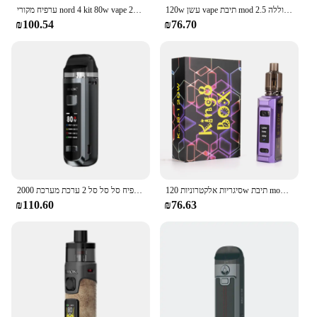
120w עשן vape תיבת mod ערכת סיגריות אלקטרונית 2000 סוללה 2.5 mah mah mah מתח מתכוונן vaporizer
ערפיח מקורי nord 4 kit 80w vape עם סוללה 2000mah 4.5 מ ל nord4 pod מתאים rpm 2 סליל רשת אדים סיגריה
₪100.54
₪76.70
סיגריות אלקטרוניות 120w תיבת mod ערכת 2000 סוללה Mah 2 מ ל 40w/80w/120 כוח מתכוונן שישה וויפ ערכות עט vape ערכות עט vape vape ערכות
מקורי הערפיח סל סל סל 2 ערכת מערכת 2000mah 80w vape dl/mtl מתאים rpm 2 pod מחסניות אדים סיגריה אלקטרונית
₪110.60
₪76.63