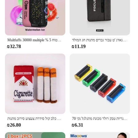
מארז סיגריות נייד אוטומטי מארז סיגריות 10 מחשבים מחזיק במקרה סיגריות לא קל הגאדג 'ט עבור גברים מתנות חג המולד
Multfuffs 30000 multiple % 5 מסנן אלקטרוני לעט בטוח
₪32.78
₪11.19
70 מ "מ קל ידנית סיגריות טבק רולר מכונת מתגלגל נקי
סיגריה יצירתית אינטראקטיבית מצחקקת צעצועים מצחצח צעצוע לועס מצחיקה עם כלב קול סידרת צעצוע סירוב מתנות
₪26.80
₪6.31