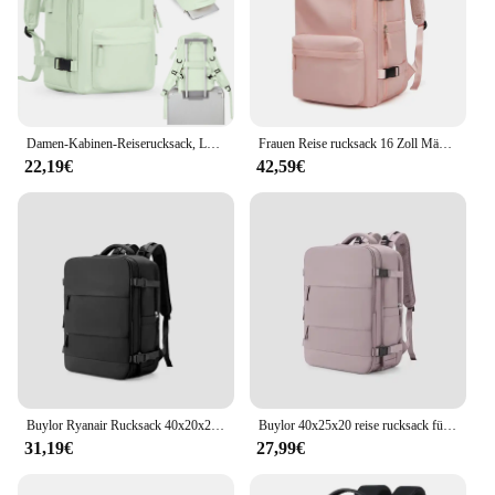
Damen-Kabinen-Reiserucksack, Laptoptasche, großes Fassungsvermögen, Easyjet-Tragetasche, 45 x 36 x 20, Rucksack, Ryanair 40 x 20 x 25, wasserabweisende Tasche
Frauen Reise rucksack 16 Zoll Mädchen erweitert 39l USB-Aufladung Business Laptop Rucksack mit Schuh tasche wasserdichten Wander rucksack
22,19€
42,59€
Buylor Ryanair Rucksack 40x20x25 Kabine Tasche Reise Rucksack Für Frauen Handgepäck 14 zoll Laptop Rucksack mochila para viaje cabina
Buylor 40x25x20 reise rucksack für frauen flugzeug kabine gepäck rucksack tragen 14 zoll laptop rucksack lässig schul rucksack
31,19€
27,99€