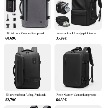
60L Airback Vakuum-Kompressionsrucksack mit Rädern, erweiterbar, wasserdicht, für Herren, zum Handgepäck, Reiserucksäcke, 17-Zoll-Laptop-Rucksack
Reise rucksack Handgepäck tasche Airback Airline genehmigt Vakuum kompression rucksack wasserdichte Laptop Business School Taschen
60,69€
35,99€
35l erweiterbarer Airbag-Rucksack mit großer Kapazität für Männer 15,6 Zoll wasserdichter Laptop-Rucksack Vakuum-Speicher Reise rucksack
Reise-Männer-Vakuumkompressionsrucksack Business 16-Zoll-Laptop-Rucksack wasserdichter Schul- und Outdoor-Wanderrucksack für Pumpen
82,79€
64,39€