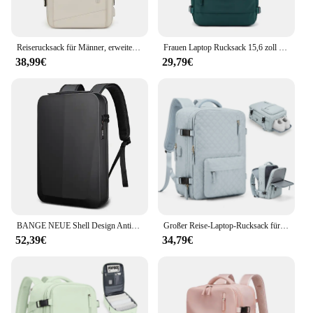
Reiserucksack für Männer, erweiterter 39 l Wandern-Business-Laptop-Rucksack für Frauen, USB-Aufladung, 17-Zoll-wasserdichter Schulrucksack
Frauen Laptop Rucksack 15,6 zoll Teenager mädchen USB lade schule Rucksack Unabhängige Schuh tasche reise Rucksack im freien Rucksack
38,99€
29,79€
BANGE NEUE Shell Design Anti-dieb TSA Schloss Männer Rucksack Wasserdichte 15,6 zoll Laptop Tasche Mann Reisetasche Mit USB lade
Großer Reise-Laptop-Rucksack für Männer Frauen, Rucksack mit USB-Ladeans chluss, Kabinen rucksack, College, Business, Reisen, Klettert asche
52,39€
34,79€