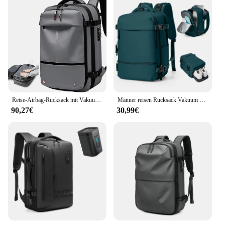
Reise-Airbag-Rucksack mit Vakuumpumpe erweiterbare Airback-Vakuum-Kompression rucksack beutel für Männer Frauen leicht im Flugzeug zu tragen
Männer reisen Rucksack Vakuum 14 Zoll Laptop Rucksack Mochila Viaje 40x20x25 Ryanair Kabinen rucksack Geschäft große Kapazität Lagerung
90,27€
30,99€