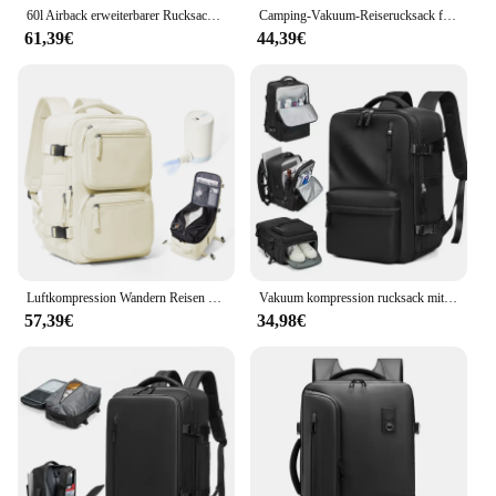
60l Airback erweiterbarer Rucksack mit Luftpumpe Vakuum kompression airbag Rucksack Männer Frauen Handgepäck Business Rucksack Schult asche
Camping-Vakuum-Reiserucksack für Damen und Herren, Studenten-Reise-Kabinen-Vakuum-Kompressionsrucksack, 15,6-Zoll-Laptop-Rucksack, Schultasche
61,39€
44,39€
Luftkompression Wandern Reisen Vakuumrucksack, weiblicher Notebook-Rucksack Herrentasche Flugzeug-Reiserucksack Ryanair 40x20x25
Vakuum kompression rucksack mit Vakuumpumpe erweiterbarer Reise rucksack für Männer Frauen Airline zugelassene Business-Tasche 60l
57,39€
34,98€