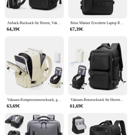
Airback-Rucksack für Herren, Vakuum-Kompressions-Reiserucksack, wasserdicht, 16-Zoll-Laptop, Business-Tasche, erweiterbare Gepäckrucksäcke
Reise Männer Erweiterte Laptop Rucksack vakuum kompression wandern Rucksack USB lade Business Große Kapazität Rucksack Für Pumpen
64,39€
67,39€
Vakuum-Kompressionsrucksack, großes Fassungsvermögen, Schul-Notebook-Rucksack, Wandern, Vakuum-Rucksack, Ryanair 40 x 20 x 25, Handgepäck, Herrengeschenke
Vakuum-Reiserucksack für Herren und Damen, 30 l, großes Fassungsvermögen, Vakuum-Kompressionsrucksack, Business, Schule, Laptop-Rucksack, erweitern, Wandern
63,69€
61,69€