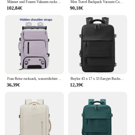
Männer und Frauen Vakuum rucksack 16 Zoll Vakuum dichtung Geschäfts reise Kompression erweiterbarer Airline-zugelassener Rucksack mit Luftpumpe
Men Travel Backpack Vacuum Compression 17 Inch Laptop Backpack Business Large Capacity School BackpackExpanded HikingBackpack
102,84€
90,18€
Frau Reise rucksack, wasserdichter 16-Zoll-Business-Laptop-Rucksack mit Schuh tasche versteckter USB-Ladeans chluss Wander camping rucksack
Buylor 45 x 17 x 33 Easyjet Rucksack für Damen, Flugzeug, Kabine, Reisegepäck, Rucksack, Handgepäck, 14-Zoll-Laptop-Rucksack, lässige Schultasche
36,39€
12,39€