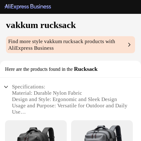
vakkum rucksack
Find more style
vakkum rucksack
products with
AliExpress Business
Rucksack
Here are the products found in the
Specifications:
Material: Durable Nylon Fabric
Design and Style: Ergonomic and Sleek Design
Usage and Purpose: Versatile for Outdoor and Daily
Use
Performance and Property: Water-Resistant and
Lightweight
Shape or Size or Weight or Quantity: Spacious with
Adjustable Straps