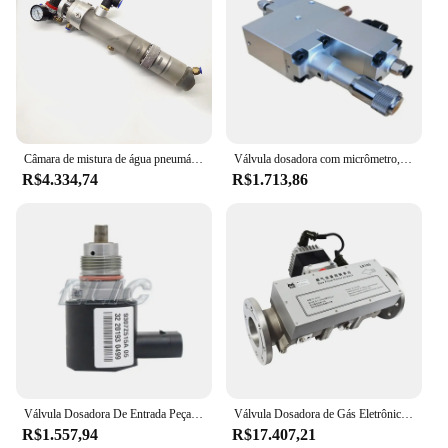
Câmara de mistura de água pneumática, Waterjet válvula dosadora, Paser sistema de controle abrasivo, areia válvula, 009930-1
Válvula dosadora com micrômetro, Quantitative Butter Machi, Válvula dosadora de graxa pneumática, Acessórios graxa, 1 Pc
R$4.334,74
R$1.713,86
Válvula Dosadora De Entrada Peças Da Bomba De Combustível, IMV OEM, 9109930A, 9109-930A, 9307Z530A, 331154X400
Válvula Dosadora de Gás Eletrônica, Válvula Integrada do Corpo do Acelerador, Woodward, Genset, Intelligent, Gen II, 52, 8407-534
R$1.557,94
R$17.407,21