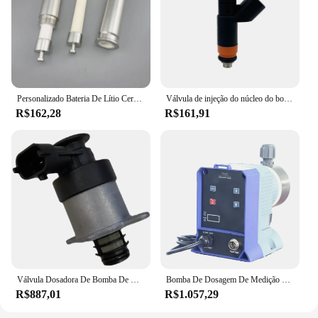
Personalizado Bateria De Lítio Cerâmica Bomba Dosadora Bomba De Cerâmica Industrial, êmbolo, Bocal, Válvula De Direção, Peças De Alta Precisão
Válvula de injeção do núcleo do bocal, Válvula dosadora, Bomba de ureia CUMMINS ECOFit, 530303018, A045U724
R$162,28
R$161,91
Válvula Dosadora De Bomba De Óleo Diesel, Peças De Escavadeira, QSF3 8 SCV
Bomba De Dosagem De Medição Química, Bomba Solenóide Da Série JCMAZ com Válvula De Duas Funções
R$887,01
R$1.057,29