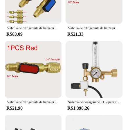
Válvula de refrigerante de baixa pressão, Válvula de segurança de dosagem líquida, Ar condicionado automotivo, Acessórios fluorados, R22
Válvula de refrigerante de baixa pressão, Válvula de segurança de dosagem líquida, Ar condicionado automotivo, Acessórios fluorados, R22
R$83,09
R$21,33
Válvula de refrigerante de baixa pressão, Válvula de segurança de dosagem líquida, Ar condicionado automotivo, Acessórios fluorados, R22
Sistema de dosagem de CO2 para crescimento vegetal Estufa hidropônica Controlador Smart CO2 Regulador 10000ppm com válvula solenóide
R$21,90
R$1.398,26