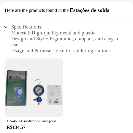
Estações de solda
Here are the products found in the
Specifications:
Material: High-quality metal and plastic
Design and Style: Ergonomic, compact, and easy-to-
use
Usage and Purpose: Ideal for soldering stations
Performance and Property: Precise flow control
Parts and Accessories: Comes with a set of
attachments
Applicable People: Suitable for professionals and
hobbyists alike
Features:
|Wholesale|Vendors|
**Precision and Control**
The Válvula Dosadora is a game-changer for
HS-468AL medidor de baixa pressão único com medidor de dosagem de ar condicionado da válvula 1-way manifold gauge para r410a r32 refrigeração
soldering enthusiasts and professionals alike.
R$134,57
Designed for accuracy and reliability, this soldering