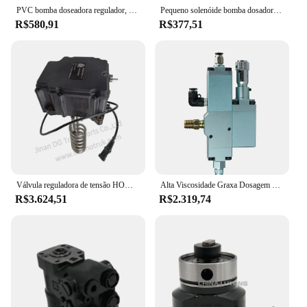
PVC bomba doseadora regulador, válvula de retenção, alta qualidade solenóide, Back Pressure, novo, F109
Pequeno solenóide bomba dosadora, Dosagem Acessórios, Check Valve
R$580,91
R$377,51
Válvula reguladora de tensão HOWO-Ureia, Wg1034130181, Escala da bomba de ureia, Válvula dosadora para Sinotruk
Alta Viscosidade Graxa Dosagem Válvula, líquido Quantitative Dispensing Machine, 0.1G-25G, Garantia de Qualidade
R$3.624,51
R$2.319,74