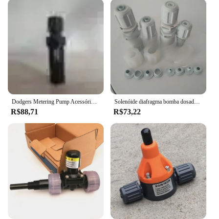
engineered to perform consistently, with minimal
leakage and a robust flow rate. Its adaptability
across different scenarios makes it an indispensable
tool for professionals who require a reliable dosing
solution in diverse settings.
Dodgers Metering Pump Acessórios, Válvula Inferior do Filtro, Dióxido de Cloro Gerador, Arca, Novo
Solenóide diafragma bomba dosadora, válvula de jato/válvula de injeção/conexão válvula de retenção, placa de circuito acessórios
R$88,71
R$73,22