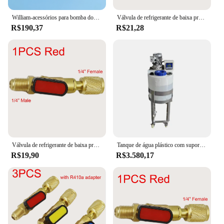
fluid control needs, ready to perform when you are.
William-acessórios para bomba dosadora, para bomba dosadora, válvula inferior, válvula injetora
Válvula de refrigerante de baixa pressão, Válvula de segurança de dosagem líquida, Ar condicionado automotivo, Acessórios fluorados, R22
R$190,37
R$21,28
Válvula de refrigerante de baixa pressão, Válvula de segurança de dosagem líquida, Ar condicionado automotivo, Acessórios fluorados, R22
Tanque de água plástico com suporte do metal, recipiente, tipo do cone, tanque de dosagem, válvula inferior, 500 L
R$19,90
R$3.580,17