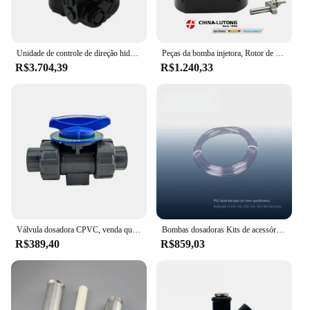
Unidade de controle de direção hidráulica, bomba dosadora com válvula, alta qualidade, BPBS5-250-2000, venda direta da fábrica, K-744, 700, 701
Peças da bomba injetora, Rotor de cabeça DP200 com válvula dosadora, Cabeça hidráulica 4/7L para sistemas de injeção Delphi PERKINS, 7189-267K
R$3.704,39
R$1.240,33
Válvula dosadora CPVC, venda quente, 1, 2, 3
Bombas dosadoras Kits de acessórios, válvulas de verificação, Back Pressure Main Boards, trigêmeos, tubos de saída, fundo
R$389,40
R$859,03