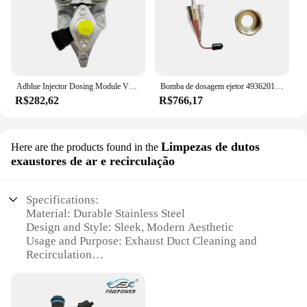
Adblue Injector Dosing Module Válvula, Unidade de medição do bocal de ureia, 0 444 043 007, 0444043007
Bomba de dosagem ejetor 4936201 1205750-t13l0 da válvula de injeção do bocal da ureia do caminhão para o motor diesel
R$282,62
R$766,17
Limpezas de dutos
Here are the products found in the
exaustores de ar e recirculação
Specifications:
Material: Durable Stainless Steel
Design and Style: Sleek, Modern Aesthetic
Usage and Purpose: Exhaust Duct Cleaning and
Recirculation
Performance and Property: High-Efficiency Flow
Control
Parts and Accessories: Comes with Full Set for Easy