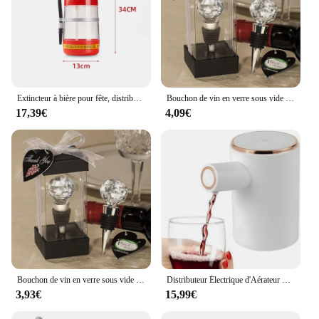
Extincteur à bière pour fête, distributeur à clics, fût à bière, vin, camping, 1.5 L, 3L
Bouchon de vin en verre sous vide réutilisable, collection de vin rouge à la maison, joint de bouteille, bouchons de vin pour mariage, utile, nouveau
17,39€
4,09€
Bouchon de vin en verre sous vide réutilisable, collection de vin rouge à la maison, joint de bouteille, bouchons de vin pour mariage, nouveau, utile
Distributeur Électrique d'Aérateur de Vin pour Whisky, SoMozambique et Français, Machine Parfaite, Français ou Verseur Facile à Utiliser
3,93€
15,99€