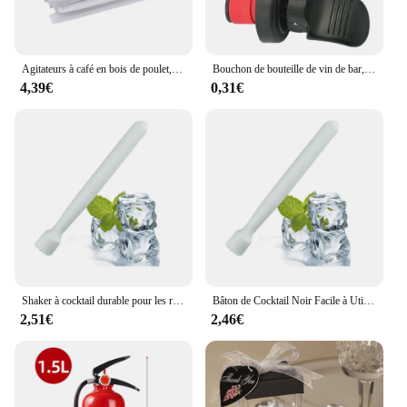
Agitateurs à café en bois de poulet, bâtonnets à boissons chaudes et froides, ustensiles de cuisine bionickel ables, bar 73Use, 100 pièces
Bouchon de bouteille de vin de bar, bouchon d'étanchéité à pression manuelle pour bières, champagne, huile étanche et facile à utiliser, options de paquet de 2/4/6
4,39€
0,31€
Shaker à cocktail durable pour les réunions de famille, marteau à glace, outils de bar, facile à utiliser, tendance de la mode, noir, nouveau
Bâton de Cocktail Noir Facile à Utiliser, Accessoires Nova, Écraser Facilement les Glaçons et Mélanger les Cocktails, Innovant, Blanc Lisse
2,51€
2,46€