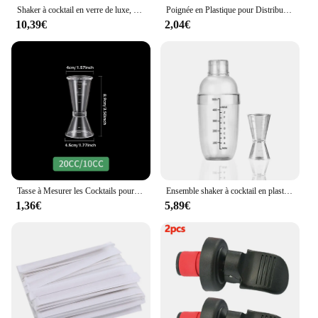
Shaker à cocktail en verre de luxe, martini mocktail, ensemble exécutif avec couvercle en acier métallique étanche, passoire pour usage domestique, gadget de chariot de bar
Poignée en Plastique pour Distributeur d'Eau, Soda, Coke, Usage Domestique, Outil de Cuisine Portable, 1 Pièce
10,39€
2,04€
Tasse à Mesurer les Cocktails pour la Maison, Accessoire Utile de Bar, Mesure à Courts Clics, Shaker, Jigger, 1 Pièce
Ensemble shaker à cocktail en plastique, shaker à vin, outil de bar Assad
1,36€
5,89€